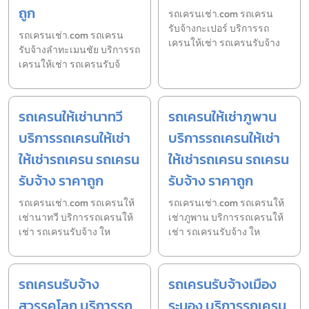
ถูก
รถเครนเช่า.com รถเครน
รับจ้างกะเปอร์ บริการรถ
รถเครนเช่า.com รถเครน
เครนให้เช่า รถเครนรับจ้าง
รับจ้างลำทะเมนชัย บริการรถ
เครนให้เช่า รถเครนรับจ้
รถเครนให้เช่านาทวี
รถเครนให้เช่าภูพาน
บริการรถเครนให้เช่า
บริการรถเครนให้เช่า
ให้เช่ารถเครน รถเครน
ให้เช่ารถเครน รถเครน
รับจ้าง ราคาถูก
รับจ้าง ราคาถูก
รถเครนเช่า.com รถเครนให้
รถเครนเช่า.com รถเครนให้
เช่านาทวี บริการรถเครนให้
เช่าภูพาน บริการรถเครนให้
เช่า รถเครนรับจ้าง ให
เช่า รถเครนรับจ้าง ให
รถเครนรับจ้าง
รถเครนรับจ้างเมือง
สวรรคโลก บริการรถ
ระนอง บริการรถเครน