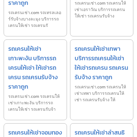
ราคาถูก
รถเครนเช่า.com รถเครนให้
เช่าเอราวัณ บริการรถเครน
รถเครนเช่า.com รถเทรลเลอ
ให้เช่า รถเครนรับจ้าง
ร์รับจ้างบางละมุง บริการรถ
เครนให้เช่า รถเครนรั
รถเครนให้เช่า
รถเครนให้เช่าเทพา
เกาะพะงัน บริการรถ
บริการรถเครนให้เช่า
เครนให้เช่า ให้เช่ารถ
ให้เช่ารถเครน รถเครน
เครน รถเครนรับจ้าง
รับจ้าง ราคาถูก
ราคาถูก
รถเครนเช่า.com รถเครนให้
เช่าเทพา บริการรถเครนให้
รถเครนเช่า.com รถเครนให้
เช่า รถเครนรับจ้าง ให้
เช่าเกาะพะงัน บริการรถ
เครนให้เช่า รถเครนรับจ้า
รถเครนให้เช่าจอมทอง
รถเครนให้เช่าลำสนธิ