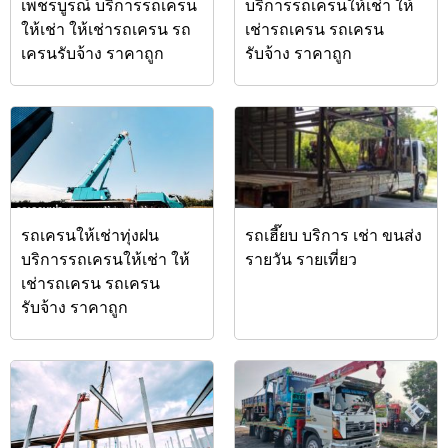
เพชรบูรณ์ บริการรถเครน
บริการรถเครนให้เช่า ให้
ให้เช่า ให้เช่ารถเครน รถ
เช่ารถเครน รถเครน
เครนรับจ้าง ราคาถูก
รับจ้าง ราคาถูก
รถเครนให้เช่าทุ่งฝน
รถเฮี๊ยบ บริการ เช่า ขนส่ง
บริการรถเครนให้เช่า ให้
รายวัน รายเที่ยว
เช่ารถเครน รถเครน
รับจ้าง ราคาถูก