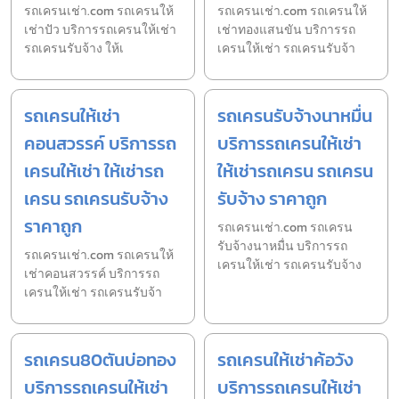
รถเครนเช่า.com รถเครนให้
รถเครนเช่า.com รถเครนให้
เช่าปัว บริการรถเครนให้เช่า
เช่าทองแสนขัน บริการรถ
รถเครนรับจ้าง ให้เ
เครนให้เช่า รถเครนรับจ้า
รถเครนให้เช่า
รถเครนรับจ้างนาหมื่น
คอนสวรรค์ บริการรถ
บริการรถเครนให้เช่า
เครนให้เช่า ให้เช่ารถ
ให้เช่ารถเครน รถเครน
เครน รถเครนรับจ้าง
รับจ้าง ราคาถูก
ราคาถูก
รถเครนเช่า.com รถเครน
รับจ้างนาหมื่น บริการรถ
รถเครนเช่า.com รถเครนให้
เครนให้เช่า รถเครนรับจ้าง
เช่าคอนสวรรค์ บริการรถ
เครนให้เช่า รถเครนรับจ้า
รถเครน80ตันบ่อทอง
รถเครนให้เช่าค้อวัง
บริการรถเครนให้เช่า
บริการรถเครนให้เช่า