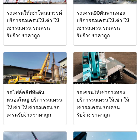
รถเครนให้เช่าโพนสวรรค์
รถเครน90ตันพานทอง
บริการรถเครนให้เช่า ให้
บริการรถเครนให้เช่า ให้
เช่ารถเครน รถเครน
เช่ารถเครน รถเครน
รับจ้าง ราคาถูก
รับจ้าง ราคาถูก
รถโฟล์คลิฟท์5ตัน
รถเครนให้เช่าอ่างทอง
หนองใหญ่ บริการรถเครน
บริการรถเครนให้เช่า ให้
ให้เช่า ให้เช่ารถเครน รถ
เช่ารถเครน รถเครน
เครนรับจ้าง ราคาถูก
รับจ้าง ราคาถูก