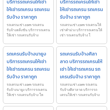
บริการรถเครนให้เช่า
บริการรถเครนให้เช่า
ให้เช่ารถเครน รถเครน
ให้เช่ารถเครน รถเครน
รับจ้าง ราคาถูก
รับจ้าง ราคาถูก
รถเครนเช่า.com รถเครน
รถเครนเช่า.com รถเครนให้
รับจ้างตลิ่งชัน บริการรถเครน
เช่าคำม่วง บริการรถเครนให้
ให้เช่า รถเครนรับจ้าง
เช่า รถเครนรับจ้าง ใ
รถเครนรับจ้างนายูง
รถเครนรับจ้างศิลา
บริการรถเครนให้เช่า
ลาด บริการรถเครนให้
ให้เช่ารถเครน รถเครน
เช่า ให้เช่ารถเครน รถ
รับจ้าง ราคาถูก
เครนรับจ้าง ราคาถูก
รถเครนเช่า.com รถเครน
รถเครนเช่า.com รถเครน
รับจ้างนายูง บริการรถเครน
รับจ้างศิลาลาด บริการรถ
ให้เช่า รถเครนรับจ้าง ให
เครนให้เช่า รถเครนรับจ้าง