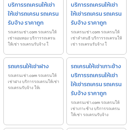
บริการรถเครนให้เช่า
บริการรถเครนให้เช่า
ให้เช่ารถเครน รถเครน
ให้เช่ารถเครน รถเครน
รับจ้าง ราคาถูก
รับจ้าง ราคาถูก
รถเครนเช่า.com รถเครนให้
รถเครนเช่า.com รถเครนให้
เช่าจอมทอง บริการรถเครน
เช่าลำสนธิ บริการรถเครนให้
ให้เช่า รถเครนรับจ้าง ใ
เช่า รถเครนรับจ้าง ใ
รถเครนให้เช่าฝาง
รถเครนให้เช่าเกาะช้าง
บริการรถเครนให้เช่า
รถเครนเช่า.com รถเครนให้
เช่าฝาง บริการรถเครนให้เช่า
ให้เช่ารถเครน รถเครน
รถเครนรับจ้าง ให้เ
รับจ้าง ราคาถูก
รถเครนเช่า.com รถเครนให้
เช่าเกาะช้าง บริการรถเครน
ให้เช่า รถเครนรับจ้าง