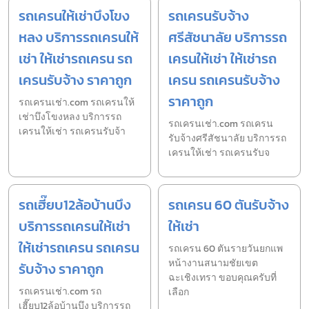
รถเครนให้เช่าบึงโขง
รถเครนรับจ้าง
หลง บริการรถเครนให้
ศรีสัชนาลัย บริการรถ
เช่า ให้เช่ารถเครน รถ
เครนให้เช่า ให้เช่ารถ
เครนรับจ้าง ราคาถูก
เครน รถเครนรับจ้าง
ราคาถูก
รถเครนเช่า.com รถเครนให้
เช่าบึงโขงหลง บริการรถ
รถเครนเช่า.com รถเครน
เครนให้เช่า รถเครนรับจ้า
รับจ้างศรีสัชนาลัย บริการรถ
เครนให้เช่า รถเครนรับจ
รถเฮี๊ยบ12ล้อบ้านบึง
รถเครน 60 ตันรับจ้าง
บริการรถเครนให้เช่า
ให้เช่า
ให้เช่ารถเครน รถเครน
รถเครน 60 ตันรายวันยกแพ
หน้างานสนามชัยเขต
รับจ้าง ราคาถูก
ฉะเชิงเทรา ขอบคุณครับที่
รถเครนเช่า.com รถ
เลือก
เฮี๊ยบ12ล้อบ้านบึง บริการรถ