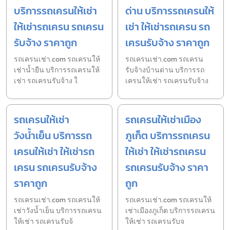
บริการรถเครนให้เช่า
ด่าน บริการรถเครนให้
ให้เช่ารถเครน รถเครน
เช่า ให้เช่ารถเครน รถ
รับจ้าง ราคาถูก
เครนรับจ้าง ราคาถูก
รถเครนเช่า.com รถเครนให้
รถเครนเช่า.com รถเครน
เช่าน้ำยืน บริการรถเครนให้
รับจ้างบ้านด่าน บริการรถ
เช่า รถเครนรับจ้าง ใ
เครนให้เช่า รถเครนรับจ้าง
รถเครนให้เช่า
รถเครนให้เช่าเมือง
วังน้ำเย็น บริการรถ
ภูเก็ต บริการรถเครน
เครนให้เช่า ให้เช่ารถ
ให้เช่า ให้เช่ารถเครน
เครน รถเครนรับจ้าง
รถเครนรับจ้าง ราคา
ราคาถูก
ถูก
รถเครนเช่า.com รถเครนให้
รถเครนเช่า.com รถเครนให้
เช่าวังน้ำเย็น บริการรถเครน
เช่าเมืองภูเก็ต บริการรถเครน
ให้เช่า รถเครนรับจ้
ให้เช่า รถเครนรับจ