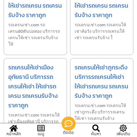
ให้เช่ารถเครน รถเครน
ให้เช่ารถเครน รถเครน
รับจ้าง ราคาถูก
รับจ้าง ราคาถูก
รถเครนเช่า.com รถ
รถเครนเช่า.com รถเครนให้
เครน80ตันบ่อทอง บริการรถ
เช่าค้อวัง บริการรถเครนให้
เครนให้เช่า รถเครนรับจ้าง
เช่า รถเครนรับจ้าง ใ
ให้
รถเครนให้เช่าเมือง
รถเครนให้เช่าภูกระดึง
อุทัยธานี บริการรถ
บริการรถเครนให้เช่า
เครนให้เช่า ให้เช่ารถ
ให้เช่ารถเครน รถเครน
เครน รถเครนรับจ้าง
รับจ้าง ราคาถูก
ราคาถูก
รถเครนเช่า.com รถเครนให้
เช่าภูกระดึง บริการรถเครน
รถเครนเช่า.com รถเครนให้
ให้เช่า รถเครนรับจ้าง
เช่าเมืองอุทัยธานี บริการรถ
เครนให้เช่า รถเครนร
ติดต่อ
หน้าหลัก
เมนู
ค้นหา
เพิ่มเติม