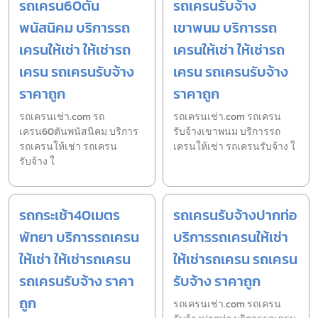
รถเครน60ตัน
รถเครนรับจ้าง
พนัสนิคม บริการรถ
เขาพนม บริการรถ
เครนให้เช่า ให้เช่ารถ
เครนให้เช่า ให้เช่ารถ
เครน รถเครนรับจ้าง
เครน รถเครนรับจ้าง
ราคาถูก
ราคาถูก
รถเครนเช่า.com รถ
รถเครนเช่า.com รถเครน
เครน60ตันพนัสนิคม บริการ
รับจ้างเขาพนม บริการรถ
รถเครนให้เช่า รถเครน
เครนให้เช่า รถเครนรับจ้าง ใ
รับจ้าง ใ
รถกระเช้า40เมตร
รถเครนรับจ้างปากท่อ
พัทยา บริการรถเครน
บริการรถเครนให้เช่า
ให้เช่า ให้เช่ารถเครน
ให้เช่ารถเครน รถเครน
รถเครนรับจ้าง ราคา
รับจ้าง ราคาถูก
ถูก
รถเครนเช่า.com รถเครน