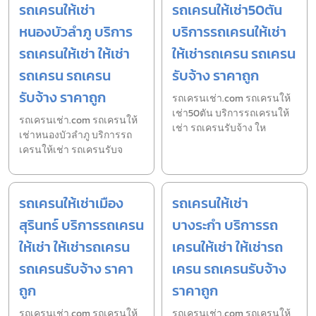
รถเครนให้เช่า
รถเครนให้เช่า50ตัน
หนองบัวลำภู บริการ
บริการรถเครนให้เช่า
รถเครนให้เช่า ให้เช่า
ให้เช่ารถเครน รถเครน
รถเครน รถเครน
รับจ้าง ราคาถูก
รับจ้าง ราคาถูก
รถเครนเช่า.com รถเครนให้
เช่า50ตัน บริการรถเครนให้
รถเครนเช่า.com รถเครนให้
เช่า รถเครนรับจ้าง ให
เช่าหนองบัวลำภู บริการรถ
เครนให้เช่า รถเครนรับจ
รถเครนให้เช่าเมือง
รถเครนให้เช่า
สุรินทร์ บริการรถเครน
บางระกำ บริการรถ
ให้เช่า ให้เช่ารถเครน
เครนให้เช่า ให้เช่ารถ
รถเครนรับจ้าง ราคา
เครน รถเครนรับจ้าง
ถูก
ราคาถูก
รถเครนเช่า.com รถเครนให้
รถเครนเช่า.com รถเครนให้