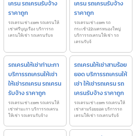
เครน รถเครนรับจ้าง
เครน รถเครนรับจ้าง
ราคาถูก
ราคาถูก
รถเครนเช่า.com รถเครนให้
รถเครนเช่า.com รถ
เช่าศรีบุญเรือง บริการรถ
กระเช้า22เมตรหนองใหญ่
เครนให้เช่า รถเครนรับจ
บริการรถเครนให้เช่า รถ
เครนรับจ้
รถเครนให้เช่าท่ามะกา
รถเครนให้เช่าสามร้อย
บริการรถเครนให้เช่า
ยอด บริการรถเครนให้
ให้เช่ารถเครน รถเครน
เช่า ให้เช่ารถเครน รถ
รับจ้าง ราคาถูก
เครนรับจ้าง ราคาถูก
รถเครนเช่า.com รถเครนให้
รถเครนเช่า.com รถเครนให้
เช่าท่ามะกา บริการรถเครน
เช่าสามร้อยยอด บริการรถ
ให้เช่า รถเครนรับจ้าง
เครนให้เช่า รถเครนรับจ้