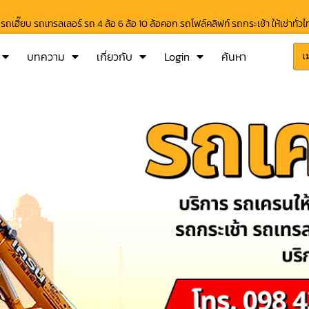
 รถเฮี๊ยบ รถเทรลเลอร์ รถ 4 ล้อ 6 ล้อ 10 ล้อคอก รถโฟล์คลิฟท์ รถกระเช้า ให้เช่าทั่ว
บทความ
เกี่ยวกับ
Login
ค้นหา
เ