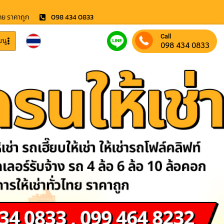
ไทย ราคาถูก
098 434 0833
Call
มนู
098 434 0833