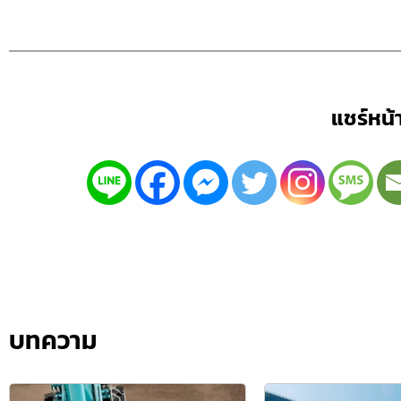
แชร์หน้า
บทความ