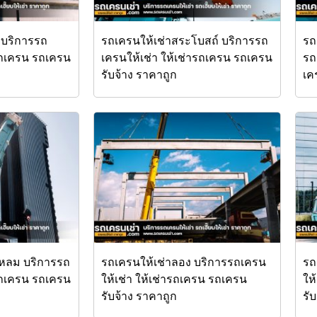
 บริการรถ
รถเครนให้เช่าสระโบสถ์ บริการรถ
รถ
ารถเครน รถเครน
เครนให้เช่า ให้เช่ารถเครน รถเครน
รถ
รับจ้าง ราคาถูก
เค
แหลม บริการรถ
รถเครนให้เช่าลอง บริการรถเครน
รถ
ารถเครน รถเครน
ให้เช่า ให้เช่ารถเครน รถเครน
ให
รับจ้าง ราคาถูก
รั