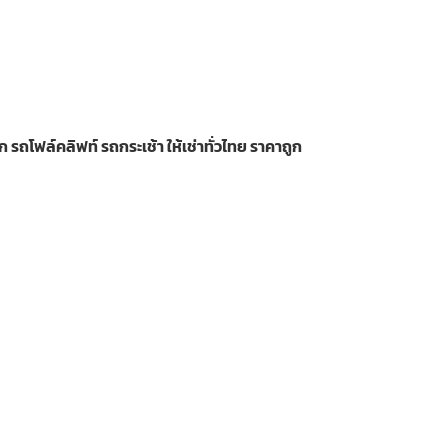
ก รถโฟล์คลิฟท์ รถกระเช้า ให้เช่าทั่วไทย ราคาถูก