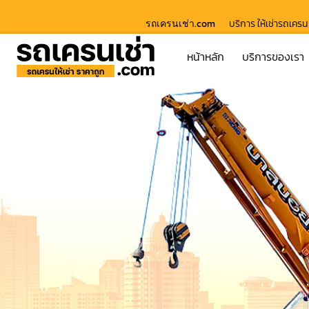
รถเครนเช่า.com
บริการ ให้เช่ารถเครน
หน้าหลัก
บริการของเรา