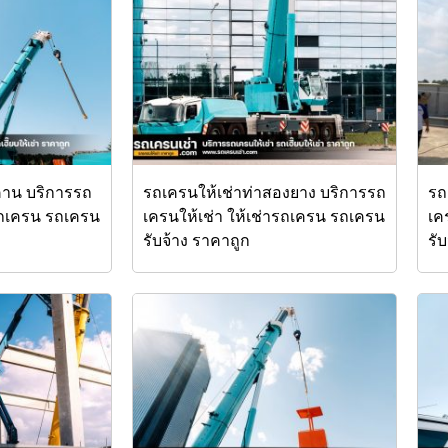
คาน บริการรถ
รถเครนให้เช่าท่าสองยาง บริการรถ
รถ
ารถเครน รถเครน
เครนให้เช่า ให้เช่ารถเครน รถเครน
เค
รับจ้าง ราคาถูก
รั