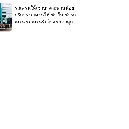
รถเครนให้เช่าบางสะพานน้อย
บริการรถเครนให้เช่า ให้เช่ารถ
เครน รถเครนรับจ้าง ราคาถูก