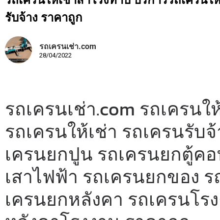
รถเครนให้เช่าสำโรงทาบ บริการรถเครนให้
รับจ้าง ราคาถูก
รถเครนเช่า.com
28/04/2022
รถเครนเช่า.com รถเครนให
รถเครนให้เช่า รถเครนรับจ้
เครนยกปูน รถเครนยกตู้ค
เสาไฟฟ้า รถเครนยกของ รถ
เครนยกหลังคา รถเครนโร