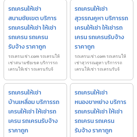
รถเครนให้เช่า
รถเครนให้เช่า
สนามชัยเขต บริการ
สุวรรณคูหา บริการรถ
รถเครนให้เช่า ให้เช่า
เครนให้เช่า ให้เช่ารถ
รถเครน รถเครน
เครน รถเครนรับจ้าง
รับจ้าง ราคาถูก
ราคาถูก
รถเครนเช่า.com รถเครนให้
รถเครนเช่า.com รถเครนให้
เช่าสนามชัยเขต บริการรถ
เช่าสุวรรณคูหา บริการรถ
เครนให้เช่า รถเครนรับจ้
เครนให้เช่า รถเครนรับจ้
รถเครนให้เช่า
รถเครนให้เช่า
บ้านเหลื่อม บริการรถ
หนองขาหย่าง บริการ
เครนให้เช่า ให้เช่ารถ
รถเครนให้เช่า ให้เช่า
เครน รถเครนรับจ้าง
รถเครน รถเครน
ราคาถูก
รับจ้าง ราคาถูก