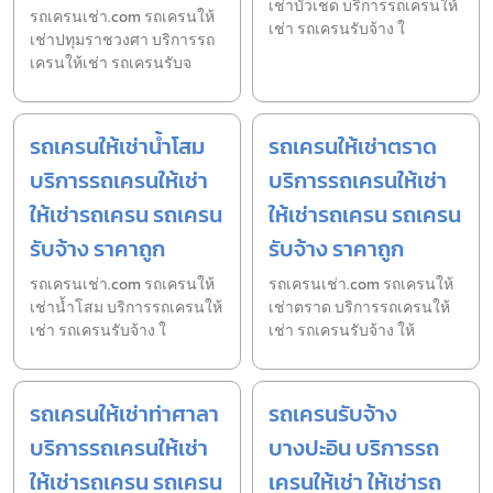
เช่าบัวเชด บริการรถเครนให้
รถเครนเช่า.com รถเครนให้
เช่า รถเครนรับจ้าง ใ
เช่าปทุมราชวงศา บริการรถ
เครนให้เช่า รถเครนรับจ
รถเครนให้เช่าน้ำโสม
รถเครนให้เช่าตราด
บริการรถเครนให้เช่า
บริการรถเครนให้เช่า
ให้เช่ารถเครน รถเครน
ให้เช่ารถเครน รถเครน
รับจ้าง ราคาถูก
รับจ้าง ราคาถูก
รถเครนเช่า.com รถเครนให้
รถเครนเช่า.com รถเครนให้
เช่าน้ำโสม บริการรถเครนให้
เช่าตราด บริการรถเครนให้
เช่า รถเครนรับจ้าง ใ
เช่า รถเครนรับจ้าง ให้
รถเครนให้เช่าท่าศาลา
รถเครนรับจ้าง
บริการรถเครนให้เช่า
บางปะอิน บริการรถ
ให้เช่ารถเครน รถเครน
เครนให้เช่า ให้เช่ารถ