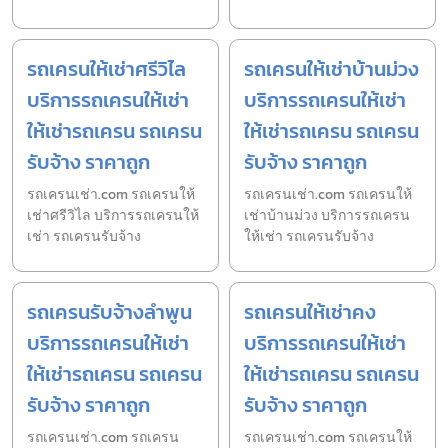
รถเครนให้เช่าศรีวิไล
รถเครนให้เช่าบ้านม่วง
บริการรถเครนให้เช่า
บริการรถเครนให้เช่า
ให้เช่ารถเครน รถเครน
ให้เช่ารถเครน รถเครน
รับจ้าง ราคาถูก
รับจ้าง ราคาถูก
รถเครนเช่า.com รถเครนให้
รถเครนเช่า.com รถเครนให้
เช่าศรีวิไล บริการรถเครนให้
เช่าบ้านม่วง บริการรถเครน
เช่า รถเครนรับจ้าง
ให้เช่า รถเครนรับจ้าง
รถเครนรับจ้างลำพูน
รถเครนให้เช่าคง
บริการรถเครนให้เช่า
บริการรถเครนให้เช่า
ให้เช่ารถเครน รถเครน
ให้เช่ารถเครน รถเครน
รับจ้าง ราคาถูก
รับจ้าง ราคาถูก
รถเครนเช่า.com รถเครน
รถเครนเช่า.com รถเครนให้