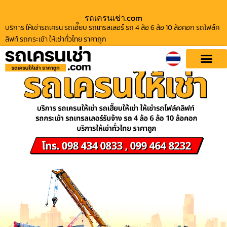
รถเครนเช่า.com
บริการ ให้เช่ารถเครน รถเฮี๊ยบ รถเทรลเลอร์ รถ 4 ล้อ 6 ล้อ 10 ล้อคอก รถโฟล์ค
ลิฟท์ รถกระเช้า ให้เช่าทั่วไทย ราคาถูก