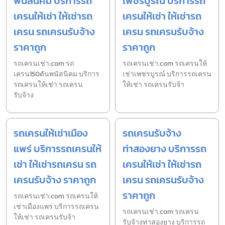
พนัสนิคม บริการรถ
เพชรบูรณ์ บริการรถ
เครนให้เช่า ให้เช่ารถ
เครนให้เช่า ให้เช่ารถ
เครน รถเครนรับจ้าง
เครน รถเครนรับจ้าง
ราคาถูก
ราคาถูก
รถเครนเช่า.com รถ
รถเครนเช่า.com รถเครนให้
เครน150ตันพนัสนิคม บริการ
เช่าเพชรบูรณ์ บริการรถเครน
รถเครนให้เช่า รถเครน
ให้เช่า รถเครนรับจ้า
รับจ้าง
รถเครนให้เช่าเมือง
รถเครนรับจ้าง
แพร่ บริการรถเครนให้
ท่าสองยาง บริการรถ
เช่า ให้เช่ารถเครน รถ
เครนให้เช่า ให้เช่ารถ
เครนรับจ้าง ราคาถูก
เครน รถเครนรับจ้าง
ราคาถูก
รถเครนเช่า.com รถเครนให้
เช่าเมืองแพร่ บริการรถเครน
รถเครนเช่า.com รถเครน
ให้เช่า รถเครนรับจ้า
รับจ้างท่าสองยาง บริการรถ