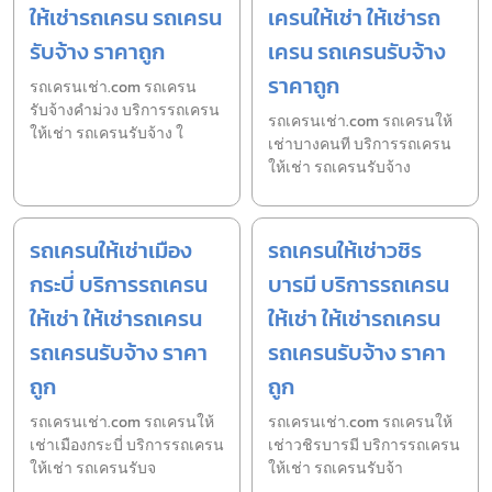
ให้เช่ารถเครน รถเครน
เครนให้เช่า ให้เช่ารถ
รับจ้าง ราคาถูก
เครน รถเครนรับจ้าง
ราคาถูก
รถเครนเช่า.com รถเครน
รับจ้างคำม่วง บริการรถเครน
รถเครนเช่า.com รถเครนให้
ให้เช่า รถเครนรับจ้าง ใ
เช่าบางคนที บริการรถเครน
ให้เช่า รถเครนรับจ้าง
รถเครนให้เช่าเมือง
รถเครนให้เช่าวชิร
กระบี่ บริการรถเครน
บารมี บริการรถเครน
ให้เช่า ให้เช่ารถเครน
ให้เช่า ให้เช่ารถเครน
รถเครนรับจ้าง ราคา
รถเครนรับจ้าง ราคา
ถูก
ถูก
รถเครนเช่า.com รถเครนให้
รถเครนเช่า.com รถเครนให้
เช่าเมืองกระบี่ บริการรถเครน
เช่าวชิรบารมี บริการรถเครน
ให้เช่า รถเครนรับจ
ให้เช่า รถเครนรับจ้า