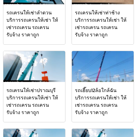
รถเครนให้เช่าลำดวน
รถเครนให้เช่าท่าช้าง
บริการรถเครนให้เช่า ให้
บริการรถเครนให้เช่า ให้
เช่ารถเครน รถเครน
เช่ารถเครน รถเครน
รับจ้าง ราคาถูก
รับจ้าง ราคาถูก
รถเครนให้เช่าปราณบุรี
รถเฮี๊ยบ12ล้อใกล้ฉัน
บริการรถเครนให้เช่า ให้
บริการรถเครนให้เช่า ให้
เช่ารถเครน รถเครน
เช่ารถเครน รถเครน
รับจ้าง ราคาถูก
รับจ้าง ราคาถูก