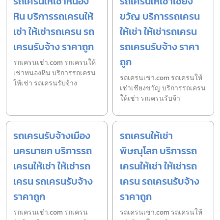
รถเครนให้เช่าหนอง
รถเครนให้เช่าเชียง
หิน บริการรถเครนให้
ขวัญ บริการรถเครน
เช่า ให้เช่ารถเครน รถ
ให้เช่า ให้เช่ารถเครน
เครนรับจ้าง ราคาถูก
รถเครนรับจ้าง ราคา
ถูก
รถเครนเช่า.com รถเครนให้
เช่าหนองหิน บริการรถเครน
รถเครนเช่า.com รถเครนให้
ให้เช่า รถเครนรับจ้าง
เช่าเชียงขวัญ บริการรถเครน
ให้เช่า รถเครนรับจ้า
รถเครนรับจ้างเมือง
รถเครนให้เช่า
นครนายก บริการรถ
พิษณุโลก บริการรถ
เครนให้เช่า ให้เช่ารถ
เครนให้เช่า ให้เช่ารถ
เครน รถเครนรับจ้าง
เครน รถเครนรับจ้าง
ราคาถูก
ราคาถูก
รถเครนเช่า.com รถเครน
รถเครนเช่า.com รถเครนให้