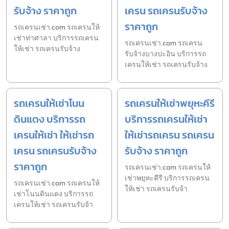
รับจ้าง ราคาถูก
เครน รถเครนรับจ้าง
ราคาถูก
รถเครนเช่า.com รถเครนให้
เช่าท่าศาลา บริการรถเครน
รถเครนเช่า.com รถเครน
ให้เช่า รถเครนรับจ้าง
รับจ้างบางปะอิน บริการรถ
เครนให้เช่า รถเครนรับจ้าง
รถเครนให้เช่าโนน
รถเครนให้เช่าพยุหะคีรี
ดินแดง บริการรถ
บริการรถเครนให้เช่า
เครนให้เช่า ให้เช่ารถ
ให้เช่ารถเครน รถเครน
เครน รถเครนรับจ้าง
รับจ้าง ราคาถูก
ราคาถูก
รถเครนเช่า.com รถเครนให้
เช่าพยุหะคีรี บริการรถเครน
รถเครนเช่า.com รถเครนให้
ให้เช่า รถเครนรับจ้า
เช่าโนนดินแดง บริการรถ
เครนให้เช่า รถเครนรับจ้า