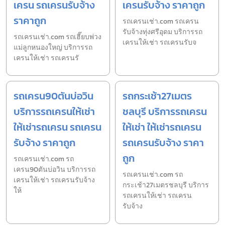
เครน รถเครนรับจ้าง
เครนรับจ้าง ราคาถูก
ราคาถูก
รถเครนเช่า.com รถเครน
รับจ้างทุ่งศรีอุดม บริการรถ
รถเครนเช่า.com รถเฮี๊ยบพ่วง
เครนให้เช่า รถเครนรับจ
แม่ลูกหนองใหญ่ บริการรถ
เครนให้เช่า รถเครนรั
รถเครน90ตันบ่อวิน
รถกระเช้า27เมตร
บริการรถเครนให้เช่า
ชลบุรี บริการรถเครน
ให้เช่ารถเครน รถเครน
ให้เช่า ให้เช่ารถเครน
รับจ้าง ราคาถูก
รถเครนรับจ้าง ราคา
ถูก
รถเครนเช่า.com รถ
เครน90ตันบ่อวิน บริการรถ
รถเครนเช่า.com รถ
เครนให้เช่า รถเครนรับจ้าง
กระเช้า27เมตรชลบุรี บริการ
ให้
รถเครนให้เช่า รถเครน
รับจ้าง