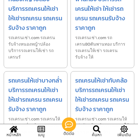
บริการรถเครนให้เช่า
เครนให้เช่า ให้เช่ารถ
ให้เช่ารถเครน รถเครน
เครน รถเครนรับจ้าง
รับจ้าง ราคาถูก
ราคาถูก
รถเครนเช่า.com รถเครน
รถเครนเช่า.com รถ
รับจ้างหนองหญ้าปล้อง
เครน80ตันพานทอง บริการ
บริการรถเครนให้เช่า รถ
รถเครนให้เช่า รถเครน
เครนรั
รับจ้าง ให้
รถเครนให้เช่าบางกล่ำ
รถเครนให้เช่าทับคล้อ
บริการรถเครนให้เช่า
บริการรถเครนให้เช่า
ให้เช่ารถเครน รถเครน
ให้เช่ารถเครน รถเครน
รับจ้าง ราคาถูก
รับจ้าง ราคาถูก
รถเครนเช่า.com รถเครนให้
รถเครนเช่า.com รถเครนให้
เช่าบางกล่ำ บริการรถเครน
เช่าทับคล้อ บริการรถเครนให้
ให้เช่า รถเครนรับจ้าง
เช่า รถเครนรับจ้าง
ติดต่อ
หน้าหลัก
เมนู
ค้นหา
เพิ่มเติม