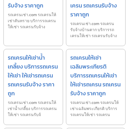
รับจ้าง ราคาถูก
เครน รถเครนรับจ้าง
ราคาถูก
รถเครนเช่า.com รถเครนให้
เช่าสันทราย บริการรถเครน
รถเครนเช่า.com รถเครน
ให้เช่า รถเครนรับจ้าง
รับจ้างบ้านตาก บริการรถ
เครนให้เช่า รถเครนรับจ้าง
รถเครนให้เช่าน้ำ
รถเครนให้เช่า
เกลี้ยง บริการรถเครน
เฉลิมพระเกียรติ
ให้เช่า ให้เช่ารถเครน
บริการรถเครนให้เช่า
รถเครนรับจ้าง ราคา
ให้เช่ารถเครน รถเครน
ถูก
รับจ้าง ราคาถูก
รถเครนเช่า.com รถเครนให้
รถเครนเช่า.com รถเครนให้
เช่าน้ำเกลี้ยง บริการรถเครน
เช่าเฉลิมพระเกียรติ บริการ
ให้เช่า รถเครนรับจ้
รถเครนให้เช่า รถเครน