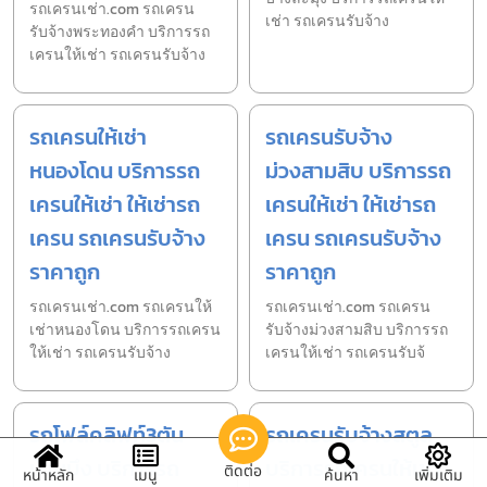
รถเครนเช่า.com รถเครน
เช่า รถเครนรับจ้าง
รับจ้างพระทองคำ บริการรถ
เครนให้เช่า รถเครนรับจ้าง
รถเครนให้เช่า
รถเครนรับจ้าง
หนองโดน บริการรถ
ม่วงสามสิบ บริการรถ
เครนให้เช่า ให้เช่ารถ
เครนให้เช่า ให้เช่ารถ
เครน รถเครนรับจ้าง
เครน รถเครนรับจ้าง
ราคาถูก
ราคาถูก
รถเครนเช่า.com รถเครนให้
รถเครนเช่า.com รถเครน
เช่าหนองโดน บริการรถเครน
รับจ้างม่วงสามสิบ บริการรถ
ให้เช่า รถเครนรับจ้าง
เครนให้เช่า รถเครนรับจ้
รถโฟล์คลิฟท์3ตัน
รถเครนรับจ้างสตูล
บ้านบึง บริการรถ
บริการรถเครนให้เช่า
ติดต่อ
หน้าหลัก
เมนู
ค้นหา
เพิ่มเติม