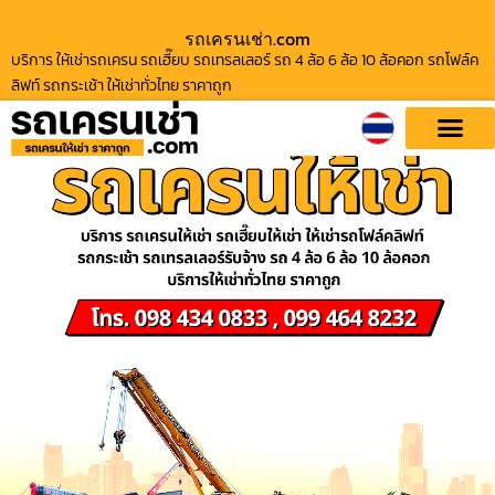
รถเครนเช่า.com
บริการ ให้เช่ารถเครน รถเฮี๊ยบ รถเทรลเลอร์ รถ 4 ล้อ 6 ล้อ 10 ล้อคอก รถโฟล์ค
ลิฟท์ รถกระเช้า ให้เช่าทั่วไทย ราคาถูก