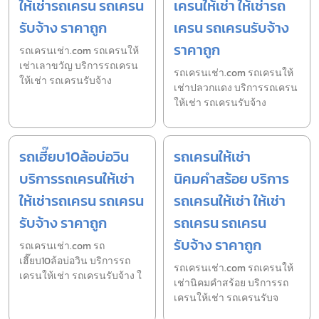
ให้เช่ารถเครน รถเครน
เครนให้เช่า ให้เช่ารถ
รับจ้าง ราคาถูก
เครน รถเครนรับจ้าง
ราคาถูก
รถเครนเช่า.com รถเครนให้
เช่าเลาขวัญ บริการรถเครน
รถเครนเช่า.com รถเครนให้
ให้เช่า รถเครนรับจ้าง
เช่าปลวกแดง บริการรถเครน
ให้เช่า รถเครนรับจ้าง
รถเฮี๊ยบ10ล้อบ่อวิน
รถเครนให้เช่า
บริการรถเครนให้เช่า
นิคมคำสร้อย บริการ
ให้เช่ารถเครน รถเครน
รถเครนให้เช่า ให้เช่า
รับจ้าง ราคาถูก
รถเครน รถเครน
รับจ้าง ราคาถูก
รถเครนเช่า.com รถ
เฮี๊ยบ10ล้อบ่อวิน บริการรถ
รถเครนเช่า.com รถเครนให้
เครนให้เช่า รถเครนรับจ้าง ใ
เช่านิคมคำสร้อย บริการรถ
เครนให้เช่า รถเครนรับจ