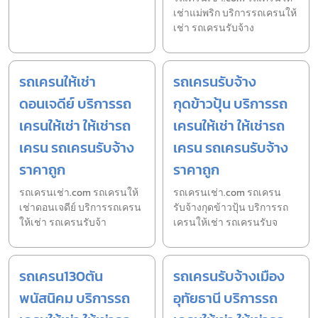
เช่าแม่พริก บริการรถเครนให้
เช่า รถเครนรับจ้าง
รถเครนให้เช่า
รถเครนรับจ้าง
ดอนเจดีย์ บริการรถ
กุดข้าวปุ้น บริการรถ
เครนให้เช่า ให้เช่ารถ
เครนให้เช่า ให้เช่ารถ
เครน รถเครนรับจ้าง
เครน รถเครนรับจ้าง
ราคาถูก
ราคาถูก
รถเครนเช่า.com รถเครนให้
รถเครนเช่า.com รถเครน
เช่าดอนเจดีย์ บริการรถเครน
รับจ้างกุดข้าวปุ้น บริการรถ
ให้เช่า รถเครนรับจ้า
เครนให้เช่า รถเครนรับจ
รถเครน130ตัน
รถเครนรับจ้างเมือง
พนัสนิคม บริการรถ
อุทัยธานี บริการรถ