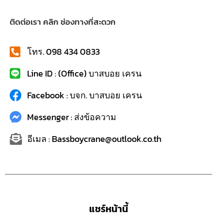
ติดต่อเรา คลิก ช่องทางที่สะดวก
โทร. 098 434 0833
Line ID : (Office) บาสบอย เครน
Facebook : บจก. บาสบอย เครน
Messenger : ส่งข้อความ
อีเมล : Bassboycrane@outlook.co.th
แชร์หน้านี้