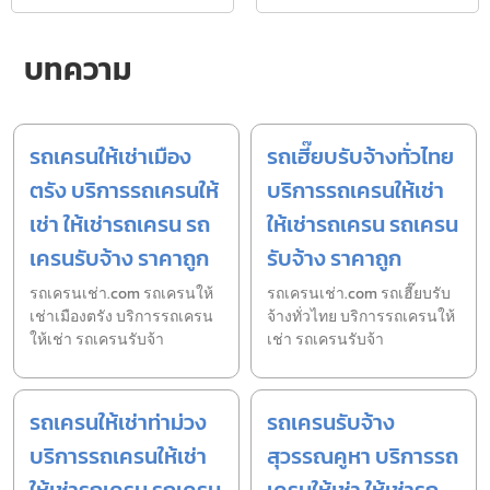
บทความ
รถเครนให้เช่าเมือง
รถเฮี๊ยบรับจ้างทั่วไทย
ตรัง บริการรถเครนให้
บริการรถเครนให้เช่า
เช่า ให้เช่ารถเครน รถ
ให้เช่ารถเครน รถเครน
เครนรับจ้าง ราคาถูก
รับจ้าง ราคาถูก
รถเครนเช่า.com รถเครนให้
รถเครนเช่า.com รถเฮี๊ยบรับ
เช่าเมืองตรัง บริการรถเครน
จ้างทั่วไทย บริการรถเครนให้
ให้เช่า รถเครนรับจ้า
เช่า รถเครนรับจ้า
รถเครนให้เช่าท่าม่วง
รถเครนรับจ้าง
บริการรถเครนให้เช่า
สุวรรณคูหา บริการรถ
ให้เช่ารถเครน รถเครน
เครนให้เช่า ให้เช่ารถ