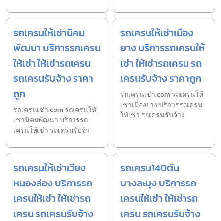
รถเครนให้เช่านิคม
รถเครนให้เช่าเมือง
พัฒนา บริการรถเครน
ยาง บริการรถเครนให้
ให้เช่า ให้เช่ารถเครน
เช่า ให้เช่ารถเครน รถ
รถเครนรับจ้าง ราคา
เครนรับจ้าง ราคาถูก
ถูก
รถเครนเช่า.com รถเครนให้
เช่าเมืองยาง บริการรถเครน
รถเครนเช่า.com รถเครนให้
ให้เช่า รถเครนรับจ้าง
เช่านิคมพัฒนา บริการรถ
เครนให้เช่า รถเครนรับจ้า
รถเครนให้เช่าเวียง
รถเครน140ตัน
หนองล่อง บริการรถ
บางละมุง บริการรถ
เครนให้เช่า ให้เช่ารถ
เครนให้เช่า ให้เช่ารถ
เครน รถเครนรับจ้าง
เครน รถเครนรับจ้าง