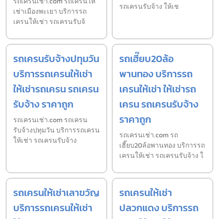
รถเครนเช่า.com รถเครนให้
รถเครนรับจ้าง ให้เช
เช่าเมืองพะเยา บริการรถ
เครนให้เช่า รถเครนรับจ้
รถเครนรับจ้างปทุมวัน
รถเฮี๊ยบ20ล้อ
บริการรถเครนให้เช่า
พานทอง บริการรถ
ให้เช่ารถเครน รถเครน
เครนให้เช่า ให้เช่ารถ
รับจ้าง ราคาถูก
เครน รถเครนรับจ้าง
ราคาถูก
รถเครนเช่า.com รถเครน
รับจ้างปทุมวัน บริการรถเครน
รถเครนเช่า.com รถ
ให้เช่า รถเครนรับจ้าง
เฮี๊ยบ20ล้อพานทอง บริการรถ
เครนให้เช่า รถเครนรับจ้าง ใ
รถเครนให้เช่าเลาขวัญ
รถเครนให้เช่า
บริการรถเครนให้เช่า
ปลวกแดง บริการรถ