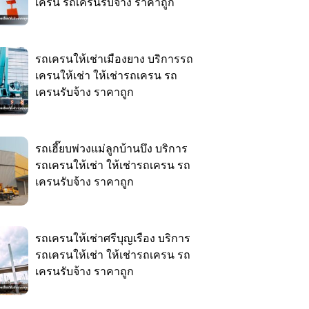
เครน รถเครนรับจ้าง ราคาถูก
รถเครนให้เช่าเมืองยาง บริการรถ
เครนให้เช่า ให้เช่ารถเครน รถ
เครนรับจ้าง ราคาถูก
รถเฮี๊ยบพ่วงแม่ลูกบ้านบึง บริการ
รถเครนให้เช่า ให้เช่ารถเครน รถ
เครนรับจ้าง ราคาถูก
รถเครนให้เช่าศรีบุญเรือง บริการ
รถเครนให้เช่า ให้เช่ารถเครน รถ
เครนรับจ้าง ราคาถูก