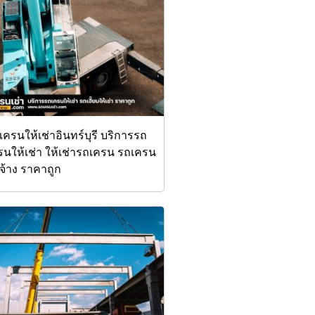
เครนให้เช่าอินทร์บุรี บริการรถ
รนให้เช่า ให้เช่ารถเครน รถเครน
บจ้าง ราคาถูก