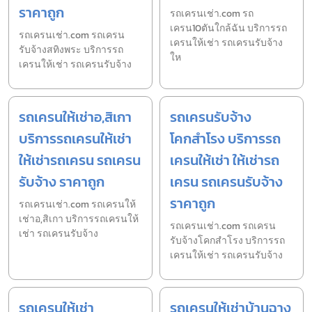
ราคาถูก
รถเครนเช่า.com รถ
เครน10ตันใกล้ฉัน บริการรถ
รถเครนเช่า.com รถเครน
เครนให้เช่า รถเครนรับจ้าง
รับจ้างสทิงพระ บริการรถ
ให
เครนให้เช่า รถเครนรับจ้าง
รถเครนให้เช่าอ,สิเกา
รถเครนรับจ้าง
บริการรถเครนให้เช่า
โคกสำโรง บริการรถ
ให้เช่ารถเครน รถเครน
เครนให้เช่า ให้เช่ารถ
รับจ้าง ราคาถูก
เครน รถเครนรับจ้าง
ราคาถูก
รถเครนเช่า.com รถเครนให้
เช่าอ,สิเกา บริการรถเครนให้
รถเครนเช่า.com รถเครน
เช่า รถเครนรับจ้าง
รับจ้างโคกสำโรง บริการรถ
เครนให้เช่า รถเครนรับจ้าง
รถเครนให้เช่า
รถเครนให้เช่าบ้านฉาง