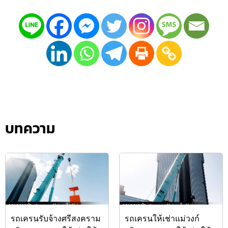
บทความ
รถเครนรับจ้างศรีสงคราม
รถเครนให้เช่าแม่วงก์