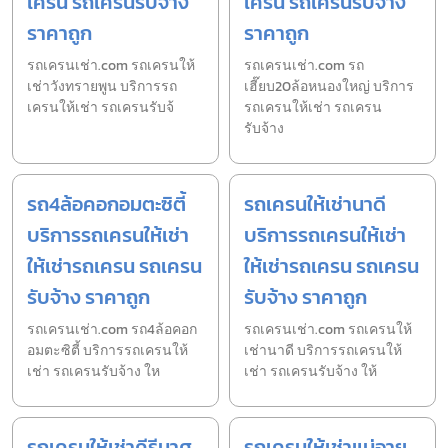
เครน รถเครนรับจ้าง
เครน รถเครนรับจ้าง
ราคาถูก
ราคาถูก
รถเครนเช่า.com รถเครนให้
รถเครนเช่า.com รถ
เช่าวังทรายพูน บริการรถ
เฮี๊ยบ20ล้อหนองใหญ่ บริการ
เครนให้เช่า รถเครนรับจ้
รถเครนให้เช่า รถเครน
รับจ้าง
รถ4ล้อคอกอมตะซิตี้
รถเครนให้เช่านาดี
บริการรถเครนให้เช่า
บริการรถเครนให้เช่า
ให้เช่ารถเครน รถเครน
ให้เช่ารถเครน รถเครน
รับจ้าง ราคาถูก
รับจ้าง ราคาถูก
รถเครนเช่า.com รถ4ล้อคอก
รถเครนเช่า.com รถเครนให้
อมตะซิตี้ บริการรถเครนให้
เช่านาดี บริการรถเครนให้
เช่า รถเครนรับจ้าง ให
เช่า รถเครนรับจ้าง ให้
รถเครนให้เช่าคีรีมาศ
รถเครนให้เช่าแม่อาย