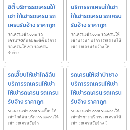
ซิตี้ บริการรถเครนให้
บริการรถเครนให้เช่า
เช่า ให้เช่ารถเครน รถ
ให้เช่ารถเครน รถเครน
เครนรับจ้าง ราคาถูก
รับจ้าง ราคาถูก
รถเครนเช่า.com รถ
รถเครนเช่า.com รถเครนให้
เครน170ตันอมตะซิตี้ บริการ
เช่าบางนา บริการรถเครนให้
รถเครนให้เช่า รถเครน
เช่า รถเครนรับจ้าง ให
รับจ้าง
รถเฮี๊ยบให้เช่าใกล้ฉัน
รถเครนให้เช่าป่าซาง
บริการรถเครนให้เช่า
บริการรถเครนให้เช่า
ให้เช่ารถเครน รถเครน
ให้เช่ารถเครน รถเครน
รับจ้าง ราคาถูก
รับจ้าง ราคาถูก
รถเครนเช่า.com รถเฮี๊ยบให้
รถเครนเช่า.com รถเครนให้
เช่าใกล้ฉัน บริการรถเครนให้
เช่าป่าซาง บริการรถเครนให้
เช่า รถเครนรับจ้า
เช่า รถเครนรับจ้าง ใ