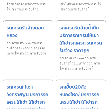
จ้างแก้งคร้อ บริการรถเครน
เช่าไพศาลี บริการรถเครนให้
ให้เช่า รถเครนรับจ้าง
เช่า รถเครนรับจ้าง ใ
รถเครนรับจ้างดอย
รถเครนรับจ้างน้ำยืน
หลวง
บริการรถเครนให้เช่า
ให้เช่ารถเครน รถเครน
รถเครนเช่า.com รถเครน
รับจ้างดอยหลวง บริการรถ
รับจ้าง ราคาถูก
เครนให้เช่า รถเครนรับจ้าง
รถเครนเช่า.com รถเครน
รับจ้างน้ำยืน บริการรถเครน
ให้เช่า รถเครนรับจ้าง ใ
รถเครนให้เช่า
รถเฮี๊ยบ20ล้อ
วังทรายพูน บริการรถ
หนองใหญ่ บริการรถ
เครนให้เช่า ให้เช่ารถ
เครนให้เช่า ให้เช่ารถ