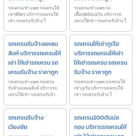
รถเครนเช่า.com รถเครนให้
รถเครนเช่า.com รถ
เช่าพิจิตร บริการรถเครนให้
เฮี๊ยบ10ล้อบ่อวิน บริการรถ
เช่า รถเครนรับจ้าง ใ
เครนให้เช่า รถเครนรับจ้าง ใ
รถเครนรับจ้างแหลม
รถเครนให้เช่าภูเรือ
สิงห์ บริการรถเครนให้
บริการรถเครนให้เช่า
เช่า ให้เช่ารถเครน รถ
ให้เช่ารถเครน รถเครน
เครนรับจ้าง ราคาถูก
รับจ้าง ราคาถูก
รถเครนเช่า.com รถเครน
รถเครนเช่า.com รถเครนให้
รับจ้างแหลมสิงห์ บริการรถ
เช่าภูเรือ บริการรถเครนให้
เครนให้เช่า รถเครนรับจ้า
เช่า รถเครนรับจ้าง ใ
รถเครนรับจ้าง
รถเครน200ตันบ่อ
เวียงชัย
ทอง บริการรถเครนให้