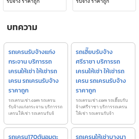
รับจ้าง ราคาถูก
รับจ้าง ราคาถูก
บทความ
รถเครนรับจ้างแก่ง
รถเฮี๊ยบรับจ้าง
กระจาน บริการรถ
ศรีราชา บริการรถ
เครนให้เช่า ให้เช่ารถ
เครนให้เช่า ให้เช่ารถ
เครน รถเครนรับจ้าง
เครน รถเครนรับจ้าง
ราคาถูก
ราคาถูก
รถเครนเช่า.com รถเครน
รถเครนเช่า.com รถเฮี๊ยบรับ
รับจ้างแก่งกระจาน บริการรถ
จ้างศรีราชา บริการรถเครน
เครนให้เช่า รถเครนรับจ้
ให้เช่า รถเครนรับจ้า
รถเครน170ตันอมตะ
รถเครนให้เช่าบางนา