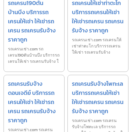
รถเครน190ตัน
รถเครนให้เช่าท่าตะโก
บ้านบึง บริการรถ
บริการรถเครนให้เช่า
เครนให้เช่า ให้เช่ารถ
ให้เช่ารถเครน รถเครน
เครน รถเครนรับจ้าง
รับจ้าง ราคาถูก
ราคาถูก
รถเครนเช่า.com รถเครนให้
เช่าท่าตะโก บริการรถเครน
รถเครนเช่า.com รถ
ให้เช่า รถเครนรับจ้าง
เครน190ตันบ้านบึง บริการรถ
เครนให้เช่า รถเครนรับจ้าง ใ
รถเครนรับจ้าง
รถเครนรับจ้างโพทะเล
ดอนเจดีย์ บริการรถ
บริการรถเครนให้เช่า
เครนให้เช่า ให้เช่ารถ
ให้เช่ารถเครน รถเครน
เครน รถเครนรับจ้าง
รับจ้าง ราคาถูก
ราคาถูก
รถเครนเช่า.com รถเครน
รับจ้างโพทะเล บริการรถ
รถเครนเช่า.com รถเครน