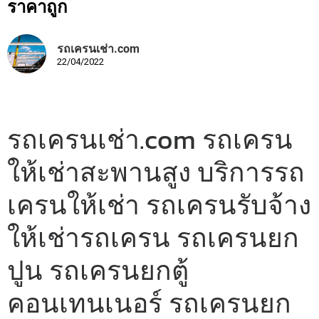
ราคาถูก
รถเครนเช่า.com
22/04/2022
รถเครนเช่า.com รถเครน
ให้เช่าสะพานสูง บริการรถ
เครนให้เช่า รถเครนรับจ้าง
ให้เช่ารถเครน รถเครนยก
ปูน รถเครนยกตู้
คอนเทนเนอร์ รถเครนยก