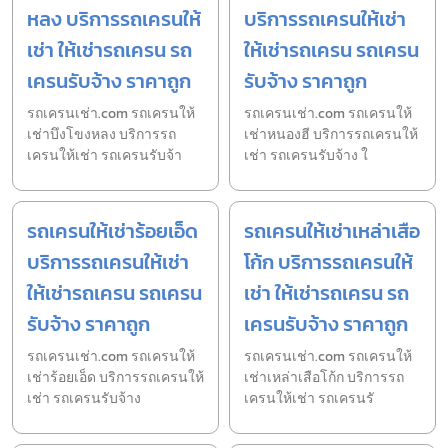
หลง บริการรถเครนให้
บริการรถเครนให้เช่า
เช่า ให้เช่ารถเครน รถ
ให้เช่ารถเครน รถเครน
เครนรับจ้าง ราคาถูก
รับจ้าง ราคาถูก
รถเครนเช่า.com รถเครนให้
รถเครนเช่า.com รถเครนให้
เช่าบึงโขงหลง บริการรถ
เช่าหนองฮี บริการรถเครนให้
เครนให้เช่า รถเครนรับจ้า
เช่า รถเครนรับจ้าง ใ
รถเครนให้เช่าร้อยเอ็ด
รถเครนให้เช่าเหล่าเสือ
บริการรถเครนให้เช่า
โก้ก บริการรถเครนให้
ให้เช่ารถเครน รถเครน
เช่า ให้เช่ารถเครน รถ
รับจ้าง ราคาถูก
เครนรับจ้าง ราคาถูก
รถเครนเช่า.com รถเครนให้
รถเครนเช่า.com รถเครนให้
เช่าร้อยเอ็ด บริการรถเครนให้
เช่าเหล่าเสือโก้ก บริการรถ
เช่า รถเครนรับจ้าง
เครนให้เช่า รถเครนรั