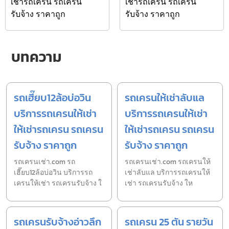
เช่ารถเครน รถเครน
เช่ารถเครน รถเครน
รับจ้าง ราคาถูก
รับจ้าง ราคาถูก
บทความ
รถเฮี๊ยบ12ล้อบ่อวิน
รถเครนให้เช่าลับแล
บริการรถเครนให้เช่า
บริการรถเครนให้เช่า
ให้เช่ารถเครน รถเครน
ให้เช่ารถเครน รถเครน
รับจ้าง ราคาถูก
รับจ้าง ราคาถูก
รถเครนเช่า.com รถ
รถเครนเช่า.com รถเครนให้
เฮี๊ยบ12ล้อบ่อวิน บริการรถ
เช่าลับแล บริการรถเครนให้
เครนให้เช่า รถเครนรับจ้าง ใ
เช่า รถเครนรับจ้าง ให
รถเครนรับจ้างอ่าวลึก
รถเครน 25 ตัน รายวัน