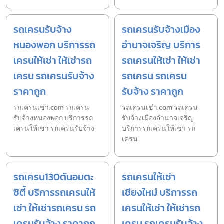
รถเครนรับจ้าง
รถเครนรับจ้างเมือง
หนองพอก บริการรถ
อำนาจเจริญ บริการ
เครนให้เช่า ให้เช่ารถ
รถเครนให้เช่า ให้เช่า
เครน รถเครนรับจ้าง
รถเครน รถเครน
ราคาถูก
รับจ้าง ราคาถูก
รถเครนเช่า.com รถเครน
รถเครนเช่า.com รถเครน
รับจ้างหนองพอก บริการรถ
รับจ้างเมืองอำนาจเจริญ
เครนให้เช่า รถเครนรับจ้าง
บริการรถเครนให้เช่า รถ
เครน
รถเครน130ตันอมตะ
รถเครนให้เช่า
ซิตี้ บริการรถเครนให้
เชียงใหม่ บริการรถ
เช่า ให้เช่ารถเครน รถ
เครนให้เช่า ให้เช่ารถ
เครนรับจ้าง ราคาถูก
เครน รถเครนรับจ้าง