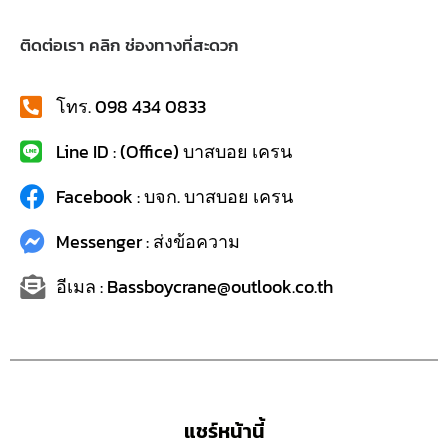
ติดต่อเรา คลิก ช่องทางที่สะดวก
โทร. 098 434 0833
Line ID : (Office) บาสบอย เครน
Facebook : บจก. บาสบอย เครน
Messenger : ส่งข้อความ
อีเมล : Bassboycrane@outlook.co.th
แชร์หน้านี้