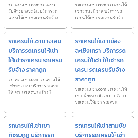
รถเครนเช่า.com รถเครน
รถเครนเช่า.com รถเครนให้
รับจ้างบางปะอิน บริการรถ
เช่าวานรนิวาส บริการรถ
เครนให้เช่า รถเครนรับจ้าง
เครนให้เช่า รถเครนรับจ้า
รถเครนให้เช่าบางเลน
รถเครนให้เช่าเมือง
บริการรถเครนให้เช่า
ฉะเชิงเทรา บริการรถ
ให้เช่ารถเครน รถเครน
เครนให้เช่า ให้เช่ารถ
รับจ้าง ราคาถูก
เครน รถเครนรับจ้าง
ราคาถูก
รถเครนเช่า.com รถเครนให้
เช่าบางเลน บริการรถเครน
รถเครนเช่า.com รถเครนให้
ให้เช่า รถเครนรับจ้าง ใ
เช่าเมืองฉะเชิงเทรา บริการ
รถเครนให้เช่า รถเครน
รถเครนให้เช่าเขา
รถเครนให้เช่าสามชัย
คิชฌกูฏ บริการรถ
บริการรถเครนให้เช่า