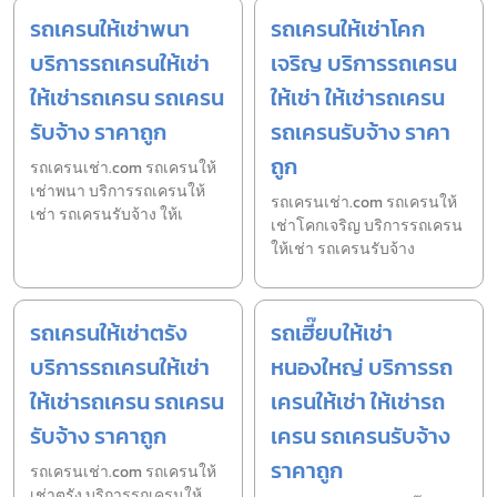
รถเครนให้เช่าพนา
รถเครนให้เช่าโคก
บริการรถเครนให้เช่า
เจริญ บริการรถเครน
ให้เช่ารถเครน รถเครน
ให้เช่า ให้เช่ารถเครน
รับจ้าง ราคาถูก
รถเครนรับจ้าง ราคา
ถูก
รถเครนเช่า.com รถเครนให้
เช่าพนา บริการรถเครนให้
รถเครนเช่า.com รถเครนให้
เช่า รถเครนรับจ้าง ให้เ
เช่าโคกเจริญ บริการรถเครน
ให้เช่า รถเครนรับจ้าง
รถเครนให้เช่าตรัง
รถเฮี๊ยบให้เช่า
บริการรถเครนให้เช่า
หนองใหญ่ บริการรถ
ให้เช่ารถเครน รถเครน
เครนให้เช่า ให้เช่ารถ
รับจ้าง ราคาถูก
เครน รถเครนรับจ้าง
ราคาถูก
รถเครนเช่า.com รถเครนให้
เช่าตรัง บริการรถเครนให้