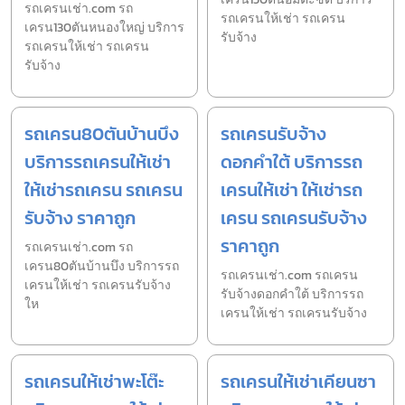
รถเครนเช่า.com รถ
รถเครนให้เช่า รถเครน
เครน130ตันหนองใหญ่ บริการ
รับจ้าง
รถเครนให้เช่า รถเครน
รับจ้าง
รถเครน80ตันบ้านบึง
รถเครนรับจ้าง
บริการรถเครนให้เช่า
ดอกคำใต้ บริการรถ
ให้เช่ารถเครน รถเครน
เครนให้เช่า ให้เช่ารถ
รับจ้าง ราคาถูก
เครน รถเครนรับจ้าง
ราคาถูก
รถเครนเช่า.com รถ
เครน80ตันบ้านบึง บริการรถ
รถเครนเช่า.com รถเครน
เครนให้เช่า รถเครนรับจ้าง
รับจ้างดอกคำใต้ บริการรถ
ให
เครนให้เช่า รถเครนรับจ้าง
รถเครนให้เช่าพะโต๊ะ
รถเครนให้เช่าเคียนซา