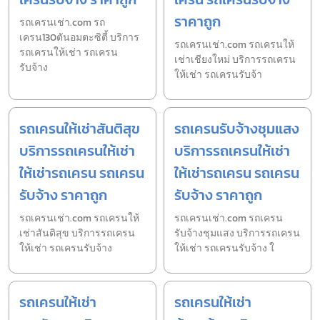
ราคาถูก
รถเครนเช่า.com รถ
เครน130ตันอมตะซิตี้ บริการ
รถเครนเช่า.com รถเครนให้
รถเครนให้เช่า รถเครน
เช่าเชียงใหม่ บริการรถเครน
รับจ้าง
ให้เช่า รถเครนรับจ้า
รถเครนให้เช่าสันติสุข
รถเครนรับจ้างชุมแสง
บริการรถเครนให้เช่า
บริการรถเครนให้เช่า
ให้เช่ารถเครน รถเครน
ให้เช่ารถเครน รถเครน
รับจ้าง ราคาถูก
รับจ้าง ราคาถูก
รถเครนเช่า.com รถเครนให้
รถเครนเช่า.com รถเครน
เช่าสันติสุข บริการรถเครน
รับจ้างชุมแสง บริการรถเครน
ให้เช่า รถเครนรับจ้าง
ให้เช่า รถเครนรับจ้าง ใ
รถเครนให้เช่า
รถเครนให้เช่า