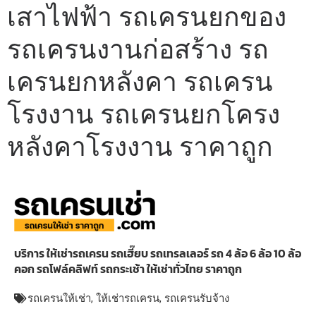
เสาไฟฟ้า รถเครนยกของ
รถเครนงานก่อสร้าง รถ
เครนยกหลังคา รถเครน
โรงงาน รถเครนยกโครง
หลังคาโรงงาน ราคาถูก
บริการ ให้เช่ารถเครน รถเฮี๊ยบ รถเทรลเลอร์ รถ 4 ล้อ 6 ล้อ 10 ล้อ
คอก รถโฟล์คลิฟท์ รถกระเช้า ให้เช่าทั่วไทย ราคาถูก
รถเครนให้เช่า
,
ให้เช่ารถเครน
,
รถเครนรับจ้าง