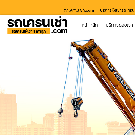
รถเครนเช่า.com
บริการ ให้เช่ารถเครน
หน้าหลัก
บริการของเรา