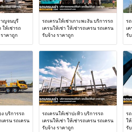
กาญจนบุรี
รถเครนให้เช่าเกาะพะงัน บริการรถ
รถ
 ให้เช่ารถ
เครนให้เช่า ให้เช่ารถเครน รถเครน
เค
 ราคาถูก
รับจ้าง ราคาถูก
รั
ง บริการรถ
รถเครนให้เช่าปะทิว บริการรถ
รถ
ารถเครน รถเครน
เครนให้เช่า ให้เช่ารถเครน รถเครน
ให
รับจ้าง ราคาถูก
รั