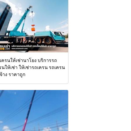
เครนให้เช่านาโยง บริการรถ
รนให้เช่า ให้เช่ารถเครน รถเครน
บจ้าง ราคาถูก