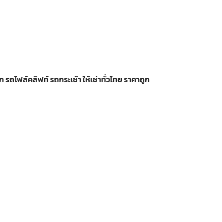
ก รถโฟล์คลิฟท์ รถกระเช้า ให้เช่าทั่วไทย ราคาถูก