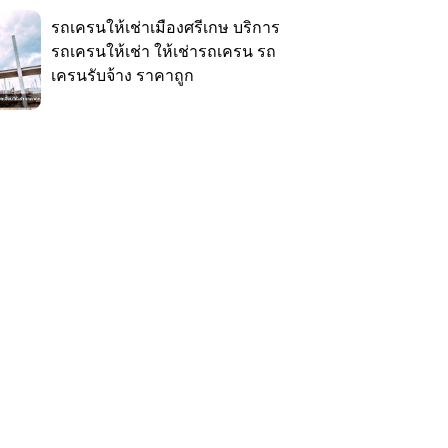
รถเครนให้เช่าเมืองศรีเกษ บริการ
รถเครนให้เช่า ให้เช่ารถเครน รถ
เครนรับจ้าง ราคาถูก