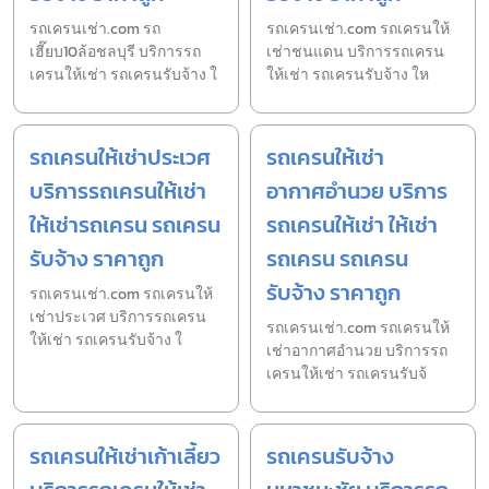
รถเครนเช่า.com รถ
รถเครนเช่า.com รถเครนให้
เฮี๊ยบ10ล้อชลบุรี บริการรถ
เช่าชนแดน บริการรถเครน
เครนให้เช่า รถเครนรับจ้าง ใ
ให้เช่า รถเครนรับจ้าง ให
รถเครนให้เช่าประเวศ
รถเครนให้เช่า
บริการรถเครนให้เช่า
อากาศอำนวย บริการ
ให้เช่ารถเครน รถเครน
รถเครนให้เช่า ให้เช่า
รับจ้าง ราคาถูก
รถเครน รถเครน
รับจ้าง ราคาถูก
รถเครนเช่า.com รถเครนให้
เช่าประเวศ บริการรถเครน
รถเครนเช่า.com รถเครนให้
ให้เช่า รถเครนรับจ้าง ใ
เช่าอากาศอำนวย บริการรถ
เครนให้เช่า รถเครนรับจ้
รถเครนให้เช่าเก้าเลี้ยว
รถเครนรับจ้าง