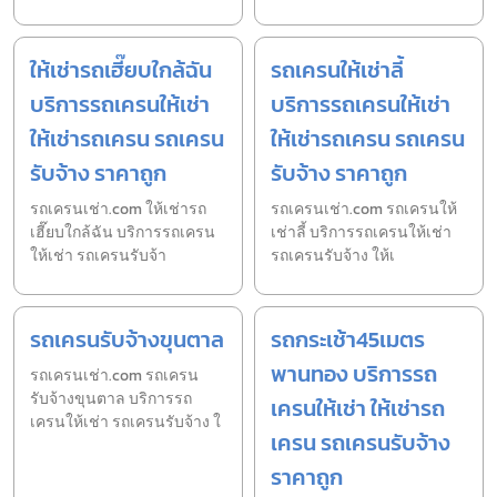
ให้เช่ารถเฮี๊ยบใกล้ฉัน
รถเครนให้เช่าลี้
บริการรถเครนให้เช่า
บริการรถเครนให้เช่า
ให้เช่ารถเครน รถเครน
ให้เช่ารถเครน รถเครน
รับจ้าง ราคาถูก
รับจ้าง ราคาถูก
รถเครนเช่า.com ให้เช่ารถ
รถเครนเช่า.com รถเครนให้
เฮี๊ยบใกล้ฉัน บริการรถเครน
เช่าลี้ บริการรถเครนให้เช่า
ให้เช่า รถเครนรับจ้า
รถเครนรับจ้าง ให้เ
รถเครนรับจ้างขุนตาล
รถกระเช้า45เมตร
พานทอง บริการรถ
รถเครนเช่า.com รถเครน
รับจ้างขุนตาล บริการรถ
เครนให้เช่า ให้เช่ารถ
เครนให้เช่า รถเครนรับจ้าง ใ
เครน รถเครนรับจ้าง
ราคาถูก