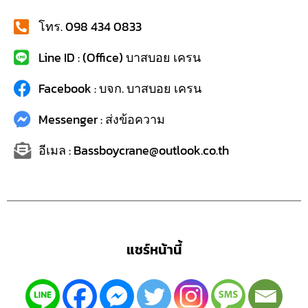
โทร. 098 434 0833
Line ID : (Office) บาสบอย เครน
Facebook : บจก. บาสบอย เครน
Messenger : ส่งข้อความ
อีเมล : Bassboycrane@outlook.co.th
แชร์หน้านี้