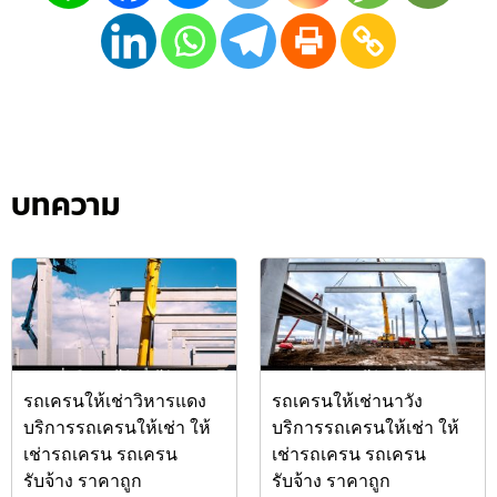
บทความ
รถเครนให้เช่าวิหารแดง
รถเครนให้เช่านาวัง
บริการรถเครนให้เช่า ให้
บริการรถเครนให้เช่า ให้
เช่ารถเครน รถเครน
เช่ารถเครน รถเครน
รับจ้าง ราคาถูก
รับจ้าง ราคาถูก