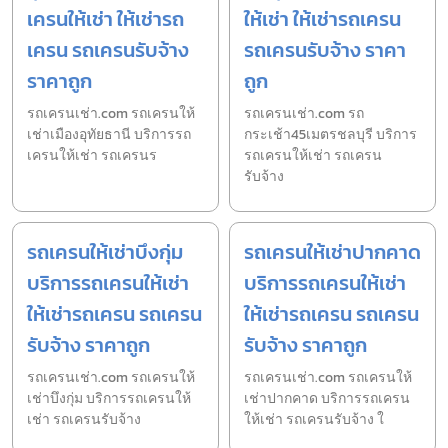
เครนให้เช่า ให้เช่ารถ
ให้เช่า ให้เช่ารถเครน
เครน รถเครนรับจ้าง
รถเครนรับจ้าง ราคา
ราคาถูก
ถูก
รถเครนเช่า.com รถเครนให้
รถเครนเช่า.com รถ
เช่าเมืองอุทัยธานี บริการรถ
กระเช้า45เมตรชลบุรี บริการ
เครนให้เช่า รถเครนร
รถเครนให้เช่า รถเครน
รับจ้าง
รถเครนให้เช่าบึงกุ่ม
รถเครนให้เช่าปากคาด
บริการรถเครนให้เช่า
บริการรถเครนให้เช่า
ให้เช่ารถเครน รถเครน
ให้เช่ารถเครน รถเครน
รับจ้าง ราคาถูก
รับจ้าง ราคาถูก
รถเครนเช่า.com รถเครนให้
รถเครนเช่า.com รถเครนให้
เช่าบึงกุ่ม บริการรถเครนให้
เช่าปากคาด บริการรถเครน
เช่า รถเครนรับจ้าง
ให้เช่า รถเครนรับจ้าง ใ