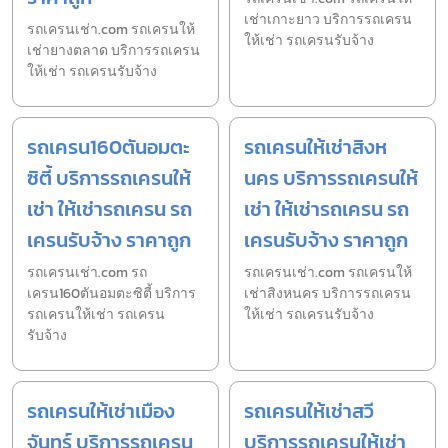
เช่าเกาะยาว บริการรถเครน
รถเครนเช่า.com รถเครนให้
ให้เช่า รถเครนรับจ้าง
เช่ายางตลาด บริการรถเครน
ให้เช่า รถเครนรับจ้าง
รถเครน160ตันอมตะ
รถเครนให้เช่าสิงห
ซิตี้ บริการรถเครนให้
นคร บริการรถเครนให้
เช่า ให้เช่ารถเครน รถ
เช่า ให้เช่ารถเครน รถ
เครนรับจ้าง ราคาถูก
เครนรับจ้าง ราคาถูก
รถเครนเช่า.com รถ
รถเครนเช่า.com รถเครนให้
เครน160ตันอมตะซิตี้ บริการ
เช่าสิงหนคร บริการรถเครน
รถเครนให้เช่า รถเครน
ให้เช่า รถเครนรับจ้าง
รับจ้าง
รถเครนให้เช่าเมือง
รถเครนให้เช่าสวี
จันทร์ บริการรถเครน
บริการรถเครนให้เช่า