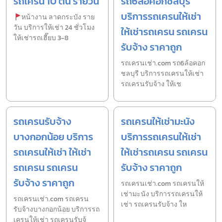
รถเครน 10 ตัน รายวัน
รถ6ล้อคอกชลบุรี
บริการรถเครนให้เช่า
หน้างาน ลาดกระบัง ราย
วัน บริการให้เช่า 24 ชั่วโมง
ให้เช่ารถเครน รถเครน
ให้เช่ารถเฮี๊ยบ 3-8
รับจ้าง ราคาถูก
รถเครนเช่า.com รถ6ล้อคอก
ชลบุรี บริการรถเครนให้เช่า
รถเครนรับจ้าง ให้เช
รถเครนรับจ้าง
รถเครนให้เช่ามะนัง
บางกอกน้อย บริการ
บริการรถเครนให้เช่า
รถเครนให้เช่า ให้เช่า
ให้เช่ารถเครน รถเครน
รถเครน รถเครน
รับจ้าง ราคาถูก
รับจ้าง ราคาถูก
รถเครนเช่า.com รถเครนให้
เช่ามะนัง บริการรถเครนให้
รถเครนเช่า.com รถเครน
เช่า รถเครนรับจ้าง ให
รับจ้างบางกอกน้อย บริการรถ
เครนให้เช่า รถเครนรับจ้