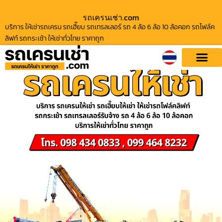
รถเครนเช่า.com
บริการ ให้เช่ารถเครน รถเฮี๊ยบ รถเทรลเลอร์ รถ 4 ล้อ 6 ล้อ 10 ล้อคอก รถโฟล์ค
ลิฟท์ รถกระเช้า ให้เช่าทั่วไทย ราคาถูก