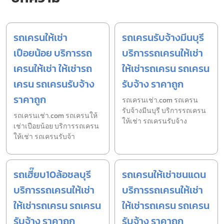
รถเครนให้เช่า
รถเครนรับจ้างมีนบุรี
เปือยน้อย บริการรถ
บริการรถเครนให้เช่า
เครนให้เช่า ให้เช่ารถ
ให้เช่ารถเครน รถเครน
เครน รถเครนรับจ้าง
รับจ้าง ราคาถูก
ราคาถูก
รถเครนเช่า.com รถเครน
รับจ้างมีนบุรี บริการรถเครน
รถเครนเช่า.com รถเครนให้
ให้เช่า รถเครนรับจ้าง
เช่าเปือยน้อย บริการรถเครน
ให้เช่า รถเครนรับจ้า
รถเฮี๊ยบ10ล้อชลบุรี
รถเครนให้เช่าชนแดน
บริการรถเครนให้เช่า
บริการรถเครนให้เช่า
ให้เช่ารถเครน รถเครน
ให้เช่ารถเครน รถเครน
รับจ้าง ราคาถูก
รับจ้าง ราคาถูก