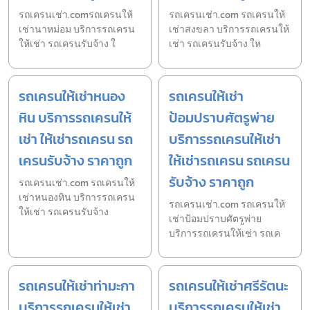
รถเครนเช่า.comรถเครนให้
รถเครนเช่า.com รถเครนให้
เช่านาหม่อม บริการรถเครน
เช่าสงขลา บริการรถเครนให้
ให้เช่า รถเครนรับจ้าง ใ
เช่า รถเครนรับจ้าง ให
รถเครนให้เช่าหนอง
รถเครนให้เช่า
หิน บริการรถเครนให้
ป้อมปราบศัตรูพ่าย
เช่า ให้เช่ารถเครน รถ
บริการรถเครนให้เช่า
เครนรับจ้าง ราคาถูก
ให้เช่ารถเครน รถเครน
รับจ้าง ราคาถูก
รถเครนเช่า.com รถเครนให้
เช่าหนองหิน บริการรถเครน
รถเครนเช่า.com รถเครนให้
ให้เช่า รถเครนรับจ้าง
เช่าป้อมปราบศัตรูพ่าย
บริการรถเครนให้เช่า รถเค
รถเครนให้เช่าท่ามะกา
รถเครนให้เช่าศรีรัตนะ
บริการรถเครนให้เช่า
บริการรถเครนให้เช่า