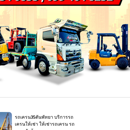
รถเครน35ตันพัทยา บริการรถ
เครนให้เช่า ให้เช่ารถเครน รถ