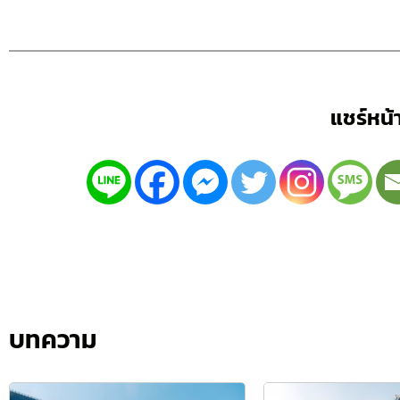
แชร์หน้า
บทความ