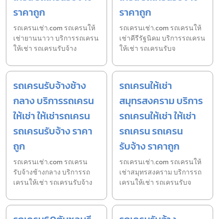
ราคาถูก
ราคาถูก
รถเครนเช่า.com รถเครนให้
รถเครนเช่า.com รถเครนให้
เช่ายานนาวา บริการรถเครน
เช่าคีรีรัฐนิคม บริการรถเครน
ให้เช่า รถเครนรับจ้าง
ให้เช่า รถเครนรับจ
รถเครนรับจ้างช้าง
รถเครนให้เช่า
กลาง บริการรถเครน
สมุทรสงคราม บริการ
ให้เช่า ให้เช่ารถเครน
รถเครนให้เช่า ให้เช่า
รถเครนรับจ้าง ราคา
รถเครน รถเครน
ถูก
รับจ้าง ราคาถูก
รถเครนเช่า.com รถเครน
รถเครนเช่า.com รถเครนให้
รับจ้างช้างกลาง บริการรถ
เช่าสมุทรสงคราม บริการรถ
เครนให้เช่า รถเครนรับจ้าง
เครนให้เช่า รถเครนรับจ