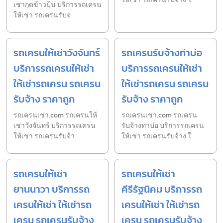
เช่ากุดข้าวปุ้น บริการรถเครน
ให้เช่า รถเครนรับจ
รถเครนให้เช่าวังจันทร์
รถเครนรับจ้างท่าบ่อ
บริการรถเครนให้เช่า
บริการรถเครนให้เช่า
ให้เช่ารถเครน รถเครน
ให้เช่ารถเครน รถเครน
รับจ้าง ราคาถูก
รับจ้าง ราคาถูก
รถเครนเช่า.com รถเครนให้
รถเครนเช่า.com รถเครน
เช่าวังจันทร์ บริการรถเครน
รับจ้างท่าบ่อ บริการรถเครน
ให้เช่า รถเครนรับจ้า
ให้เช่า รถเครนรับจ้าง ใ
รถเครนให้เช่า
รถเครนให้เช่า
ยานนาวา บริการรถ
คีรีรัฐนิคม บริการรถ
เครนให้เช่า ให้เช่ารถ
เครนให้เช่า ให้เช่ารถ
เครน รถเครนรับจ้าง
เครน รถเครนรับจ้าง