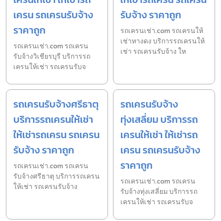
เครน รถเครนรับจ้าง
รับจ้าง ราคาถูก
ราคาถูก
รถเครนเช่า.com รถเครนให้
เช่าหางดง บริการรถเครนให้
รถเครนเช่า.com รถเครน
เช่า รถเครนรับจ้าง ให
รับจ้างวิเชียรบุรี บริการรถ
เครนให้เช่า รถเครนรับจ
รถเครนรับจ้างศรีธาตุ
รถเครนรับจ้าง
บริการรถเครนให้เช่า
ทุ่งเสลี่ยม บริการรถ
ให้เช่ารถเครน รถเครน
เครนให้เช่า ให้เช่ารถ
รับจ้าง ราคาถูก
เครน รถเครนรับจ้าง
ราคาถูก
รถเครนเช่า.com รถเครน
รับจ้างศรีธาตุ บริการรถเครน
รถเครนเช่า.com รถเครน
ให้เช่า รถเครนรับจ้าง
รับจ้างทุ่งเสลี่ยม บริการรถ
เครนให้เช่า รถเครนรับจ