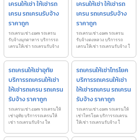
เครนให้เช่า ให้เช่ารถ
เครนให้เช่า ให้เช่ารถ
เครน รถเครนรับจ้าง
เครน รถเครนรับจ้าง
ราคาถูก
ราคาถูก
รถเครนเช่า.com รถเครน
รถเครนเช่า.com รถเครน
รับจ้างมุกดาหาร บริการรถ
รับจ้างดงหลวง บริการรถ
เครนให้เช่า รถเครนรับจ้าง
เครนให้เช่า รถเครนรับจ้าง ใ
รถเครนให้เช่าอุทัย
รถเครนให้เช่าไทรโยค
บริการรถเครนให้เช่า
บริการรถเครนให้เช่า
ให้เช่ารถเครน รถเครน
ให้เช่ารถเครน รถเครน
รับจ้าง ราคาถูก
รับจ้าง ราคาถูก
รถเครนเช่า.com รถเครนให้
รถเครนเช่า.com รถเครนให้
เช่าอุทัย บริการรถเครนให้
เช่าไทรโยค บริการรถเครน
เช่า รถเครนรับจ้าง ให
ให้เช่า รถเครนรับจ้าง ใ