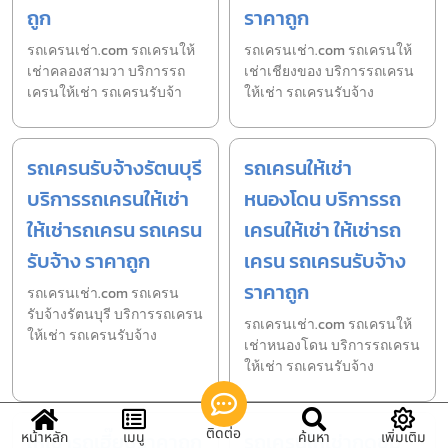
ถูก
ราคาถูก
รถเครนเช่า.com รถเครนให้
รถเครนเช่า.com รถเครนให้
เช่าคลองสามวา บริการรถ
เช่าเชียงของ บริการรถเครน
เครนให้เช่า รถเครนรับจ้า
ให้เช่า รถเครนรับจ้าง
รถเครนรับจ้างรัตนบุรี
รถเครนให้เช่า
บริการรถเครนให้เช่า
หนองโดน บริการรถ
ให้เช่ารถเครน รถเครน
เครนให้เช่า ให้เช่ารถ
รับจ้าง ราคาถูก
เครน รถเครนรับจ้าง
ราคาถูก
รถเครนเช่า.com รถเครน
รับจ้างรัตนบุรี บริการรถเครน
รถเครนเช่า.com รถเครนให้
ให้เช่า รถเครนรับจ้าง
เช่าหนองโดน บริการรถเครน
ให้เช่า รถเครนรับจ้าง
ติดต่อ
ให้เช่ารถเฮี๊ยบราคาถูก
รถเครนให้เช่ากุดชุม
หน้าหลัก
เมนู
ค้นหา
เพิ่มเติม