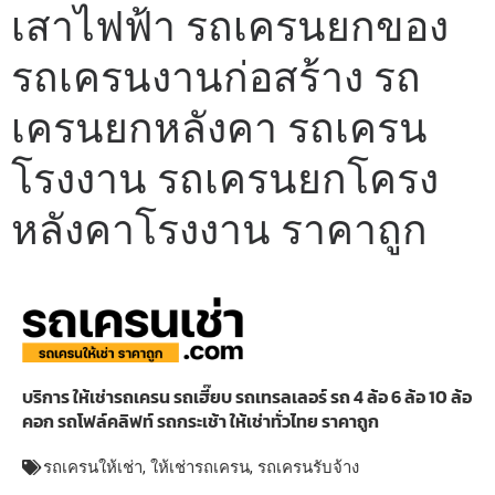
เสาไฟฟ้า รถเครนยกของ
รถเครนงานก่อสร้าง รถ
เครนยกหลังคา รถเครน
โรงงาน รถเครนยกโครง
หลังคาโรงงาน ราคาถูก
บริการ ให้เช่ารถเครน รถเฮี๊ยบ รถเทรลเลอร์ รถ 4 ล้อ 6 ล้อ 10 ล้อ
คอก รถโฟล์คลิฟท์ รถกระเช้า ให้เช่าทั่วไทย ราคาถูก
รถเครนให้เช่า
,
ให้เช่ารถเครน
,
รถเครนรับจ้าง