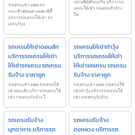
เครน150ตันบ่อวิน บริการรถ
รถเครนเช่า.com รถ
เครนให้เช่า รถเครนรับจ้าง
กระเช้า45เมตรอมตะซิตี้
ให
บริการรถเครนให้เช่า รถ
เครนรับจ
รถเครนให้เช่าดอนสัก
รถเครนให้เช่าท่าวุ้ง
บริการรถเครนให้เช่า
บริการรถเครนให้เช่า
ให้เช่ารถเครน รถเครน
ให้เช่ารถเครน รถเครน
รับจ้าง ราคาถูก
รับจ้าง ราคาถูก
รถเครนเช่า.com รถเครนให้
รถเครนเช่า.com รถเครนให้
เช่าดอนสัก บริการรถเครนให้
เช่าท่าวุ้ง บริการรถเครนให้
เช่า รถเครนรับจ้าง ใ
เช่า รถเครนรับจ้าง
รถเครนรับจ้าง
รถเครนรับจ้าง
มุกดาหาร บริการรถ
ดงหลวง บริการรถ