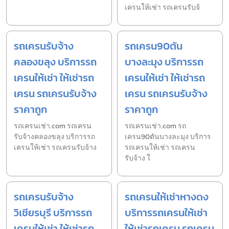
เครนให้เช่า รถเครนรับจ้
รถเครนรับจ้าง
รถเครน90ตัน
คลองขลุง บริการรถ
บางละมุง บริการรถ
เครนให้เช่า ให้เช่ารถ
เครนให้เช่า ให้เช่ารถ
เครน รถเครนรับจ้าง
เครน รถเครนรับจ้าง
ราคาถูก
ราคาถูก
รถเครนเช่า.com รถเครน
รถเครนเช่า.com รถ
รับจ้างคลองขลุง บริการรถ
เครน90ตันบางละมุง บริการ
เครนให้เช่า รถเครนรับจ้าง
รถเครนให้เช่า รถเครน
รับจ้าง ใ
รถเครนรับจ้าง
รถเครนให้เช่าหางดง
วิเชียรบุรี บริการรถ
บริการรถเครนให้เช่า
เครนให้เช่า ให้เช่ารถ
ให้เช่ารถเครน รถเครน