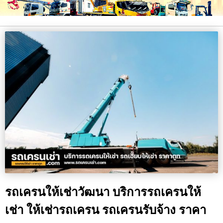
รถเครนให้เช่าวัฒนา บริการรถเครนให้
เช่า ให้เช่ารถเครน รถเครนรับจ้าง ราคา