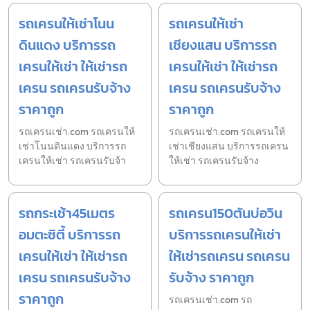
รถเครนให้เช่าโนน
รถเครนให้เช่า
ดินแดง บริการรถ
เชียงแสน บริการรถ
เครนให้เช่า ให้เช่ารถ
เครนให้เช่า ให้เช่ารถ
เครน รถเครนรับจ้าง
เครน รถเครนรับจ้าง
ราคาถูก
ราคาถูก
รถเครนเช่า.com รถเครนให้
รถเครนเช่า.com รถเครนให้
เช่าโนนดินแดง บริการรถ
เช่าเชียงแสน บริการรถเครน
เครนให้เช่า รถเครนรับจ้า
ให้เช่า รถเครนรับจ้าง
รถกระเช้า45เมตร
รถเครน150ตันบ่อวิน
อมตะซิตี้ บริการรถ
บริการรถเครนให้เช่า
เครนให้เช่า ให้เช่ารถ
ให้เช่ารถเครน รถเครน
เครน รถเครนรับจ้าง
รับจ้าง ราคาถูก
ราคาถูก
รถเครนเช่า.com รถ