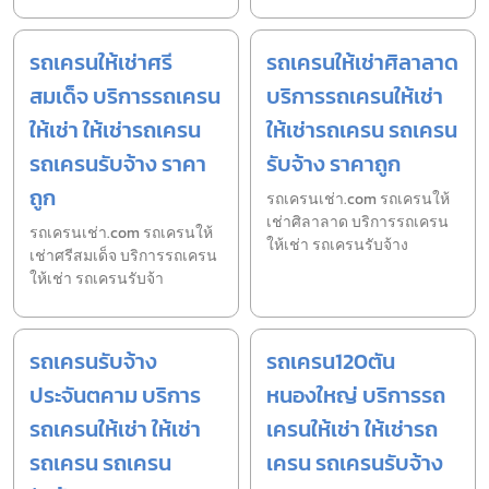
รถเครนให้เช่าศรี
รถเครนให้เช่าศิลาลาด
สมเด็จ บริการรถเครน
บริการรถเครนให้เช่า
ให้เช่า ให้เช่ารถเครน
ให้เช่ารถเครน รถเครน
รถเครนรับจ้าง ราคา
รับจ้าง ราคาถูก
ถูก
รถเครนเช่า.com รถเครนให้
เช่าศิลาลาด บริการรถเครน
รถเครนเช่า.com รถเครนให้
ให้เช่า รถเครนรับจ้าง
เช่าศรีสมเด็จ บริการรถเครน
ให้เช่า รถเครนรับจ้า
รถเครนรับจ้าง
รถเครน120ตัน
ประจันตคาม บริการ
หนองใหญ่ บริการรถ
รถเครนให้เช่า ให้เช่า
เครนให้เช่า ให้เช่ารถ
รถเครน รถเครน
เครน รถเครนรับจ้าง