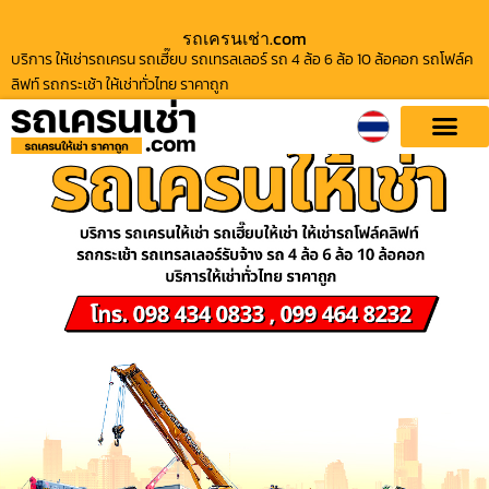
รถเครนเช่า.com
บริการ ให้เช่ารถเครน รถเฮี๊ยบ รถเทรลเลอร์ รถ 4 ล้อ 6 ล้อ 10 ล้อคอก รถโฟล์ค
ลิฟท์ รถกระเช้า ให้เช่าทั่วไทย ราคาถูก