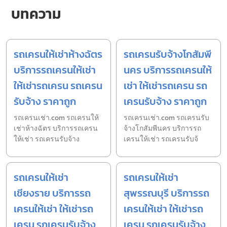
บทความ
รถเครนให้เช่าห้างฉัตร
รถเครนรับจ้างโกสัมพี
บริการรถเครนให้เช่า
นคร บริการรถเครนให้
ให้เช่ารถเครน รถเครน
เช่า ให้เช่ารถเครน รถ
รับจ้าง ราคาถูก
เครนรับจ้าง ราคาถูก
รถเครนเช่า.com รถเครนให้
รถเครนเช่า.com รถเครนรับ
เช่าห้างฉัตร บริการรถเครน
จ้างโกสัมพีนคร บริการรถ
ให้เช่า รถเครนรับจ้าง
เครนให้เช่า รถเครนรับจ้
รถเครนให้เช่า
รถเครนให้เช่า
เชียงราย บริการรถ
สุพรรณบุรี บริการรถ
เครนให้เช่า ให้เช่ารถ
เครนให้เช่า ให้เช่ารถ
เครน รถเครนรับจ้าง
เครน รถเครนรับจ้าง