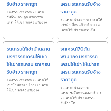
รับจ้าง ราคาถูก
เครน รถเครนรับจ้าง
ราคาถูก
รถเครนเช่า.com รถเครน
รับจ้างเกาะกูด บริการรถ
รถเครนเช่า.com รถเครนให้
เครนให้เช่า รถเครนรับจ้าง
เช่าคำเขื่อนแก้ว บริการรถ
เครนให้เช่า รถเครนรับ
รถเครนให้เช่าบ้านลาด
รถเครน170ตัน
บริการรถเครนให้เช่า
พานทอง บริการรถ
ให้เช่ารถเครน รถเครน
เครนให้เช่า ให้เช่ารถ
รับจ้าง ราคาถูก
เครน รถเครนรับจ้าง
ราคาถูก
รถเครนเช่า.com รถเครนให้
เช่าบ้านลาด บริการรถเครน
รถเครนเช่า.com รถ
ให้เช่า รถเครนรับจ้าง
เครน170ตันพานทอง บริการ
รถเครนให้เช่า รถเครน
รับจ้าง ให