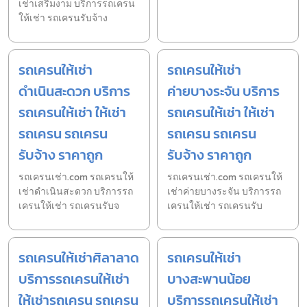
เช่าเสริมงาม บริการรถเครน
ให้เช่า รถเครนรับจ้าง
รถเครนให้เช่า
รถเครนให้เช่า
ดำเนินสะดวก บริการ
ค่ายบางระจัน บริการ
รถเครนให้เช่า ให้เช่า
รถเครนให้เช่า ให้เช่า
รถเครน รถเครน
รถเครน รถเครน
รับจ้าง ราคาถูก
รับจ้าง ราคาถูก
รถเครนเช่า.com รถเครนให้
รถเครนเช่า.com รถเครนให้
เช่าดำเนินสะดวก บริการรถ
เช่าค่ายบางระจัน บริการรถ
เครนให้เช่า รถเครนรับจ
เครนให้เช่า รถเครนรับ
รถเครนให้เช่าศิลาลาด
รถเครนให้เช่า
บริการรถเครนให้เช่า
บางสะพานน้อย
ให้เช่ารถเครน รถเครน
บริการรถเครนให้เช่า