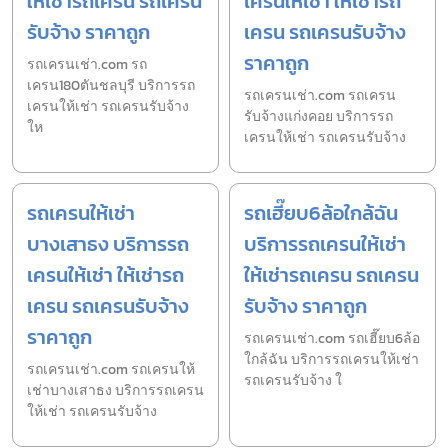
ให้เช่ารถเครน รถเครน
เครนให้เช่า ให้เช่ารถ
รับจ้าง ราคาถูก
เครน รถเครนรับจ้าง
ราคาถูก
รถเครนเช่า.com รถ
เครน180ตันชลบุรี บริการรถ
รถเครนเช่า.com รถเครน
เครนให้เช่า รถเครนรับจ้าง
รับจ้างแก่งคอย บริการรถ
ให
เครนให้เช่า รถเครนรับจ้าง
รถเครนให้เช่า
รถเฮี๊ยบ6ล้อใกล้ฉัน
บางเสาธง บริการรถ
บริการรถเครนให้เช่า
เครนให้เช่า ให้เช่ารถ
ให้เช่ารถเครน รถเครน
เครน รถเครนรับจ้าง
รับจ้าง ราคาถูก
ราคาถูก
รถเครนเช่า.com รถเฮี๊ยบ6ล้อ
ใกล้ฉัน บริการรถเครนให้เช่า
รถเครนเช่า.com รถเครนให้
รถเครนรับจ้าง ใ
เช่าบางเสาธง บริการรถเครน
ให้เช่า รถเครนรับจ้าง