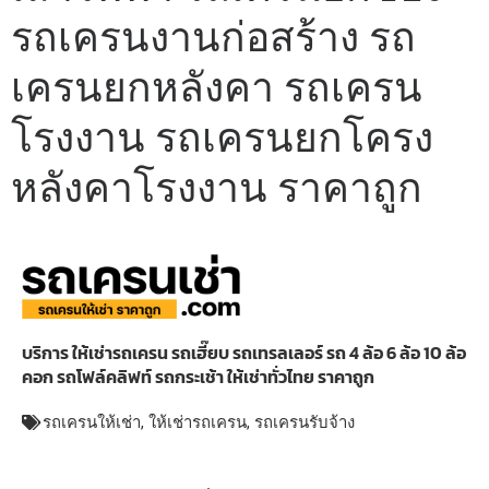
รถเครนงานก่อสร้าง รถ
เครนยกหลังคา รถเครน
โรงงาน รถเครนยกโครง
หลังคาโรงงาน ราคาถูก
บริการ ให้เช่ารถเครน รถเฮี๊ยบ รถเทรลเลอร์ รถ 4 ล้อ 6 ล้อ 10 ล้อ
คอก รถโฟล์คลิฟท์ รถกระเช้า ให้เช่าทั่วไทย ราคาถูก
รถเครนให้เช่า
,
ให้เช่ารถเครน
,
รถเครนรับจ้าง