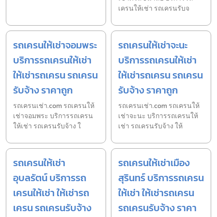
เครนให้เช่า รถเครนรับจ
รถเครนให้เช่าจอมพระ
รถเครนให้เช่าจะนะ
บริการรถเครนให้เช่า
บริการรถเครนให้เช่า
ให้เช่ารถเครน รถเครน
ให้เช่ารถเครน รถเครน
รับจ้าง ราคาถูก
รับจ้าง ราคาถูก
รถเครนเช่า.com รถเครนให้
รถเครนเช่า.com รถเครนให้
เช่าจอมพระ บริการรถเครน
เช่าจะนะ บริการรถเครนให้
ให้เช่า รถเครนรับจ้าง ใ
เช่า รถเครนรับจ้าง ให้
รถเครนให้เช่า
รถเครนให้เช่าเมือง
อุบลรัตน์ บริการรถ
สุรินทร์ บริการรถเครน
เครนให้เช่า ให้เช่ารถ
ให้เช่า ให้เช่ารถเครน
เครน รถเครนรับจ้าง
รถเครนรับจ้าง ราคา