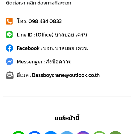
ติดต่อเรา คลิก ช่องทางที่สะดวก
โทร. 098 434 0833
Line ID : (Office) บาสบอย เครน
Facebook : บจก. บาสบอย เครน
Messenger : ส่งข้อความ
อีเมล : Bassboycrane@outlook.co.th
แชร์หน้านี้