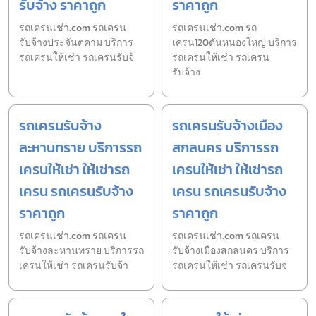
รับจ้าง ราคาถูก
ราคาถูก
รถเครนเช่า.com รถเครน
รถเครนเช่า.com รถ
รับจ้างประจันตคาม บริการ
เครน120ตันหนองใหญ่ บริการ
รถเครนให้เช่า รถเครนรับจ้
รถเครนให้เช่า รถเครน
รับจ้าง
รถเครนรับจ้าง
รถเครนรับจ้างเมือง
ละหานทราย บริการรถ
สกลนคร บริการรถ
เครนให้เช่า ให้เช่ารถ
เครนให้เช่า ให้เช่ารถ
เครน รถเครนรับจ้าง
เครน รถเครนรับจ้าง
ราคาถูก
ราคาถูก
รถเครนเช่า.com รถเครน
รถเครนเช่า.com รถเครน
รับจ้างละหานทราย บริการรถ
รับจ้างเมืองสกลนคร บริการ
เครนให้เช่า รถเครนรับจ้า
รถเครนให้เช่า รถเครนรับจ