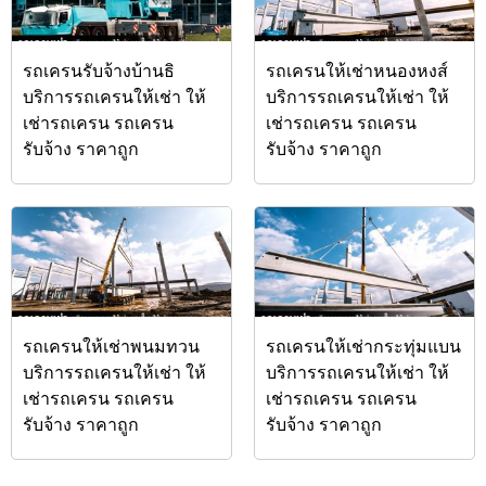
รถเครนรับจ้างบ้านธิ
รถเครนให้เช่าหนองหงส์
บริการรถเครนให้เช่า ให้
บริการรถเครนให้เช่า ให้
เช่ารถเครน รถเครน
เช่ารถเครน รถเครน
รับจ้าง ราคาถูก
รับจ้าง ราคาถูก
รถเครนให้เช่าพนมทวน
รถเครนให้เช่ากระทุ่มแบน
บริการรถเครนให้เช่า ให้
บริการรถเครนให้เช่า ให้
เช่ารถเครน รถเครน
เช่ารถเครน รถเครน
รับจ้าง ราคาถูก
รับจ้าง ราคาถูก