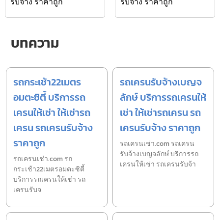
รับจ้าง ราคาถูก
รับจ้าง ราคาถูก
บทความ
รถกระเช้า22เมตร
รถเครนรับจ้างเบญจ
อมตะซิตี้ บริการรถ
ลักษ์ บริการรถเครนให้
เครนให้เช่า ให้เช่ารถ
เช่า ให้เช่ารถเครน รถ
เครน รถเครนรับจ้าง
เครนรับจ้าง ราคาถูก
ราคาถูก
รถเครนเช่า.com รถเครน
รับจ้างเบญจลักษ์ บริการรถ
รถเครนเช่า.com รถ
เครนให้เช่า รถเครนรับจ้า
กระเช้า22เมตรอมตะซิตี้
บริการรถเครนให้เช่า รถ
เครนรับจ