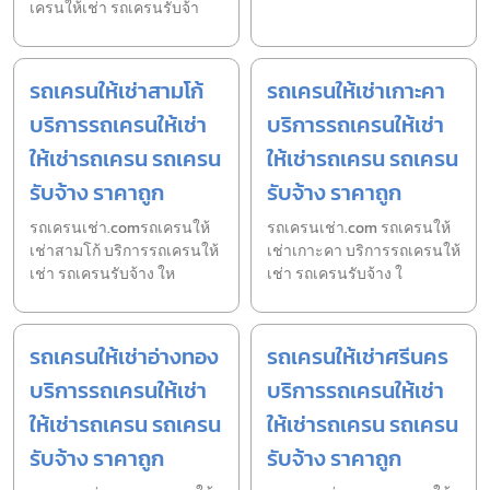
เครนให้เช่า รถเครนรับจ้า
รถเครนให้เช่าสามโก้
รถเครนให้เช่าเกาะคา
บริการรถเครนให้เช่า
บริการรถเครนให้เช่า
ให้เช่ารถเครน รถเครน
ให้เช่ารถเครน รถเครน
รับจ้าง ราคาถูก
รับจ้าง ราคาถูก
รถเครนเช่า.comรถเครนให้
รถเครนเช่า.com รถเครนให้
เช่าสามโก้ บริการรถเครนให้
เช่าเกาะคา บริการรถเครนให้
เช่า รถเครนรับจ้าง ให
เช่า รถเครนรับจ้าง ใ
รถเครนให้เช่าอ่างทอง
รถเครนให้เช่าศรีนคร
บริการรถเครนให้เช่า
บริการรถเครนให้เช่า
ให้เช่ารถเครน รถเครน
ให้เช่ารถเครน รถเครน
รับจ้าง ราคาถูก
รับจ้าง ราคาถูก