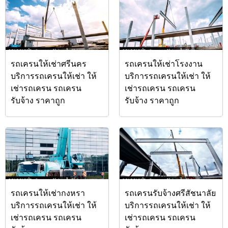
รถเครนให้เช่าศรีนคร
รถเครนให้เช่าโรงงาน
บริการรถเครนให้เช่า ให้
บริการรถเครนให้เช่า ให้
เช่ารถเครน รถเครน
เช่ารถเครน รถเครน
รับจ้าง ราคาถูก
รับจ้าง ราคาถูก
รถเครนให้เช่ากงหรา
รถเครนรับจ้างศรีสัชนาลัย
บริการรถเครนให้เช่า ให้
บริการรถเครนให้เช่า ให้
เช่ารถเครน รถเครน
เช่ารถเครน รถเครน