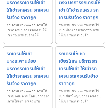
บริการรถเครนให้เช่า
ตรัง บริการรถเครนให้
ให้เช่ารถเครน รถเครน
เช่า ให้เช่ารถเครน รถ
รับจ้าง ราคาถูก
เครนรับจ้าง ราคาถูก
รถเครนเช่า.com รถเครนให้
รถเครนเช่า.com รถเครนให้
เช่าตรอน บริการรถเครนให้
เช่าเมืองตรัง บริการรถเครน
เช่า รถเครนรับจ้าง ให้
ให้เช่า รถเครนรับจ้า
รถเครนให้เช่า
รถเครนให้เช่า
บางสะพานน้อย
เชียรใหญ่ บริการรถ
บริการรถเครนให้เช่า
เครนให้เช่า ให้เช่ารถ
ให้เช่ารถเครน รถเครน
เครน รถเครนรับจ้าง
รับจ้าง ราคาถูก
ราคาถูก
รถเครนเช่า.com รถเครนให้
รถเครนเช่า.com รถเครนให้
เช่าบางสะพานน้อย บริการรถ
เช่าเชียรใหญ่ บริการรถเครน
เครนให้เช่า รถเครนรับ
ให้เช่า รถเครนรับจ้า