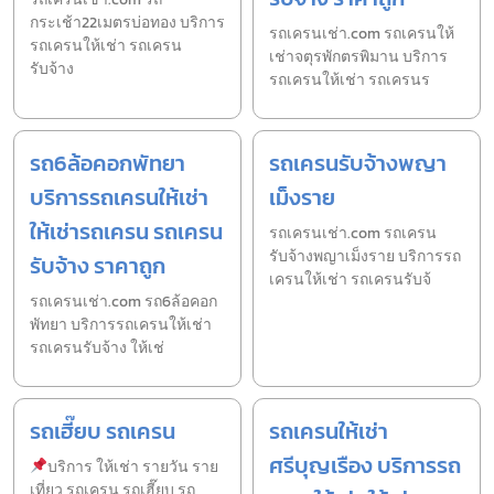
กระเช้า22เมตรบ่อทอง บริการ
รถเครนเช่า.com รถเครนให้
รถเครนให้เช่า รถเครน
เช่าจตุรพักตรพิมาน บริการ
รับจ้าง
รถเครนให้เช่า รถเครนร
รถ6ล้อคอกพัทยา
รถเครนรับจ้างพญา
บริการรถเครนให้เช่า
เม็งราย
ให้เช่ารถเครน รถเครน
รถเครนเช่า.com รถเครน
รับจ้างพญาเม็งราย บริการรถ
รับจ้าง ราคาถูก
เครนให้เช่า รถเครนรับจ้
รถเครนเช่า.com รถ6ล้อคอก
พัทยา บริการรถเครนให้เช่า
รถเครนรับจ้าง ให้เช่
รถเฮี๊ยบ รถเครน
รถเครนให้เช่า
ศรีบุญเรือง บริการรถ
บริการ ให้เช่า รายวัน ราย
เที่ยว รถเครน รถเฮี๊ยบ รถ