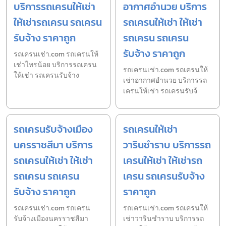
บริการรถเครนให้เช่า
อากาศอำนวย บริการ
ให้เช่ารถเครน รถเครน
รถเครนให้เช่า ให้เช่า
รับจ้าง ราคาถูก
รถเครน รถเครน
รับจ้าง ราคาถูก
รถเครนเช่า.com รถเครนให้
เช่าไทรน้อย บริการรถเครน
รถเครนเช่า.com รถเครนให้
ให้เช่า รถเครนรับจ้าง
เช่าอากาศอำนวย บริการรถ
เครนให้เช่า รถเครนรับจ้
รถเครนรับจ้างเมือง
รถเครนให้เช่า
นครราชสีมา บริการ
วารินชำราบ บริการรถ
รถเครนให้เช่า ให้เช่า
เครนให้เช่า ให้เช่ารถ
รถเครน รถเครน
เครน รถเครนรับจ้าง
รับจ้าง ราคาถูก
ราคาถูก
รถเครนเช่า.com รถเครน
รถเครนเช่า.com รถเครนให้
รับจ้างเมืองนครราชสีมา
เช่าวารินชำราบ บริการรถ