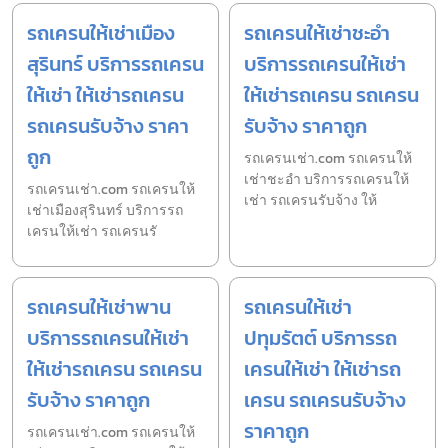
รถเครนให้เช่าเมือง
รถเครนให้เช่าชะอำ
สุรินทร์ บริการรถเครน
บริการรถเครนให้เช่า
ให้เช่า ให้เช่ารถเครน
ให้เช่ารถเครน รถเครน
รถเครนรับจ้าง ราคา
รับจ้าง ราคาถูก
ถูก
รถเครนเช่า.com รถเครนให้
เช่าชะอำ บริการรถเครนให้
รถเครนเช่า.com รถเครนให้
เช่า รถเครนรับจ้าง ให้
เช่าเมืองสุรินทร์ บริการรถ
เครนให้เช่า รถเครนรั
รถเครนให้เช่าพาน
รถเครนให้เช่า
บริการรถเครนให้เช่า
ปทุมรัตต์ บริการรถ
ให้เช่ารถเครน รถเครน
เครนให้เช่า ให้เช่ารถ
รับจ้าง ราคาถูก
เครน รถเครนรับจ้าง
ราคาถูก
รถเครนเช่า.com รถเครนให้