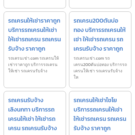
รถเครนให้เช่าราคาถูก
รถเครน200ตันบ่อ
บริการรถเครนให้เช่า
ทอง บริการรถเครนให้
ให้เช่ารถเครน รถเครน
เช่า ให้เช่ารถเครน รถ
รับจ้าง ราคาถูก
เครนรับจ้าง ราคาถูก
รถเครนเช่า.com รถเครนให้
รถเครนเช่า.com รถ
เช่าราคาถูก บริการรถเครน
เครน200ตันบ่อทอง บริการรถ
ให้เช่า รถเครนรับจ้าง
เครนให้เช่า รถเครนรับจ้าง
ให
รถเครนรับจ้าง
รถเครนให้เช่าไชโย
เลิงนกทา บริการรถ
บริการรถเครนให้เช่า
เครนให้เช่า ให้เช่ารถ
ให้เช่ารถเครน รถเครน
เครน รถเครนรับจ้าง
รับจ้าง ราคาถูก