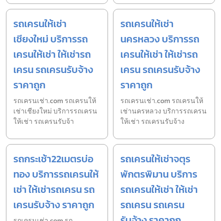
รถเครนให้เช่า
รถเครนให้เช่า
เชียงใหม่ บริการรถ
นครหลวง บริการรถ
เครนให้เช่า ให้เช่ารถ
เครนให้เช่า ให้เช่ารถ
เครน รถเครนรับจ้าง
เครน รถเครนรับจ้าง
ราคาถูก
ราคาถูก
รถเครนเช่า.com รถเครนให้
รถเครนเช่า.com รถเครนให้
เช่าเชียงใหม่ บริการรถเครน
เช่านครหลวง บริการรถเครน
ให้เช่า รถเครนรับจ้า
ให้เช่า รถเครนรับจ้าง
รถกระเช้า22เมตรบ่อ
รถเครนให้เช่าจตุร
ทอง บริการรถเครนให้
พักตรพิมาน บริการ
เช่า ให้เช่ารถเครน รถ
รถเครนให้เช่า ให้เช่า
เครนรับจ้าง ราคาถูก
รถเครน รถเครน
รับจ้าง ราคาถูก
รถเครนเช่า.com รถ