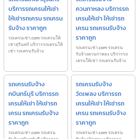
บริการรถเครนให้เช่า
ควนกาหลง บริการรถ
ให้เช่ารถเครน รถเครน
เครนให้เช่า ให้เช่ารถ
รับจ้าง ราคาถูก
เครน รถเครนรับจ้าง
ราคาถูก
รถเครนเช่า.com รถเครนให้
เช่าสุรินทร์ บริการรถเครนให้
รถเครนเช่า.com รถเครน
เช่า รถเครนรับจ้าง
รับจ้างควนกาหลง บริการรถ
เครนให้เช่า รถเครนรับจ้าง
รถเครนรับจ้าง
รถเครนรับจ้าง
กบินทร์บุรี บริการรถ
วัดเพลง บริการรถ
เครนให้เช่า ให้เช่ารถ
เครนให้เช่า ให้เช่ารถ
เครน รถเครนรับจ้าง
เครน รถเครนรับจ้าง
ราคาถูก
ราคาถูก
รถเครนเช่า.com รถเครน
รถเครนเช่า.com รถเครน