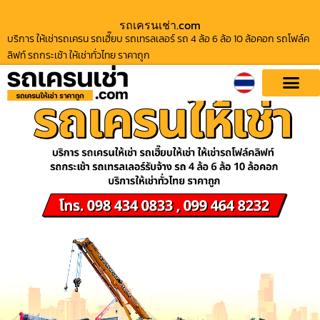
รถเครนเช่า.com
บริการ ให้เช่ารถเครน รถเฮี๊ยบ รถเทรลเลอร์ รถ 4 ล้อ 6 ล้อ 10 ล้อคอก รถโฟล์ค
ลิฟท์ รถกระเช้า ให้เช่าทั่วไทย ราคาถูก