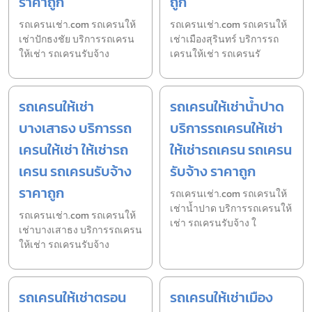
ราคาถูก
ถูก
รถเครนเช่า.com รถเครนให้
รถเครนเช่า.com รถเครนให้
เช่าปักธงชัย บริการรถเครน
เช่าเมืองสุรินทร์ บริการรถ
ให้เช่า รถเครนรับจ้าง
เครนให้เช่า รถเครนรั
รถเครนให้เช่า
รถเครนให้เช่าน้ำปาด
บางเสาธง บริการรถ
บริการรถเครนให้เช่า
เครนให้เช่า ให้เช่ารถ
ให้เช่ารถเครน รถเครน
เครน รถเครนรับจ้าง
รับจ้าง ราคาถูก
ราคาถูก
รถเครนเช่า.com รถเครนให้
เช่าน้ำปาด บริการรถเครนให้
รถเครนเช่า.com รถเครนให้
เช่า รถเครนรับจ้าง ใ
เช่าบางเสาธง บริการรถเครน
ให้เช่า รถเครนรับจ้าง
รถเครนให้เช่าตรอน
รถเครนให้เช่าเมือง