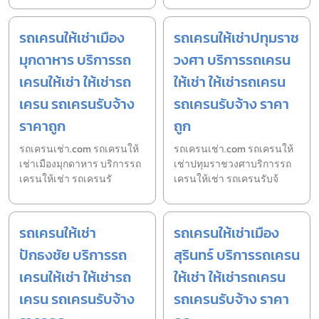
รถเครนให้เช่าเมือง
รถเครนให้เช่าปทุมราช
มุกดาหาร บริการรถ
วงศา บริการรถเครน
เครนให้เช่า ให้เช่ารถ
ให้เช่า ให้เช่ารถเครน
เครน รถเครนรับจ้าง
รถเครนรับจ้าง ราคา
ราคาถูก
ถูก
รถเครนเช่า.com รถเครนให้
รถเครนเช่า.com รถเครนให้
เช่าเมืองมุกดาหาร บริการรถ
เช่าปทุมราชวงศาบริการรถ
เครนให้เช่า รถเครนรั
เครนให้เช่า รถเครนรับจ้
รถเครนให้เช่า
รถเครนให้เช่าเมือง
ปักธงชัย บริการรถ
สุรินทร์ บริการรถเครน
เครนให้เช่า ให้เช่ารถ
ให้เช่า ให้เช่ารถเครน
เครน รถเครนรับจ้าง
รถเครนรับจ้าง ราคา