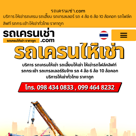
รถเครนเช่า.com
บริการ ให้เช่ารถเครน รถเฮี๊ยบ รถเทรลเลอร์ รถ 4 ล้อ 6 ล้อ 10 ล้อคอก รถโฟล์ค
ลิฟท์ รถกระเช้า ให้เช่าทั่วไทย ราคาถูก