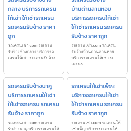
กลาง บริการรถเครน
บ้านด่านลานหอย
ให้เช่า ให้เช่ารถเครน
บริการรถเครนให้เช่า
รถเครนรับจ้าง ราคา
ให้เช่ารถเครน รถเครน
ถูก
รับจ้าง ราคาถูก
รถเครนเช่า.com รถเครน
รถเครนเช่า.com รถเครน
รับจ้างช้างกลาง บริการรถ
รับจ้างบ้านด่านลานหอย
เครนให้เช่า รถเครนรับจ้าง
บริการรถเครนให้เช่า รถ
เครนร
รถเครนรับจ้างนาคู
รถเครนให้เช่าเพ็ญ
บริการรถเครนให้เช่า
บริการรถเครนให้เช่า
ให้เช่ารถเครน รถเครน
ให้เช่ารถเครน รถเครน
รับจ้าง ราคาถูก
รับจ้าง ราคาถูก
รถเครนเช่า.com รถเครน
รถเครนเช่า.com รถเครนให้
รับจ้างนาคู บริการรถเครนให้
เช่าเพ็ญ บริการรถเครนให้