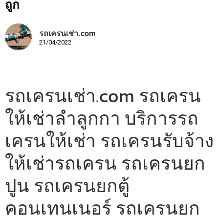
ถูก
รถเครนเช่า.com
21/04/2022
รถเครนเช่า.com รถเครน
ให้เช่าลำลูกกา บริการรถ
เครนให้เช่า รถเครนรับจ้าง
ให้เช่ารถเครน รถเครนยก
ปูน รถเครนยกตู้
คอนเทนเนอร์ รถเครนยก