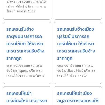
รถเครนเช่า.com รถเครนให้
เช่ากาฬสินธุ์ บริการรถเครน
ให้เช่า รถเครนรับจ้า
รถเครนรับจ้าง
รถเครนรับจ้างเมือง
ธาตุพนม บริการรถ
บุรีรัมย์ บริการรถ
เครนให้เช่า ให้เช่ารถ
เครนให้เช่า ให้เช่ารถ
เครน รถเครนรับจ้าง
เครน รถเครนรับจ้าง
ราคาถูก
ราคาถูก
รถเครนเช่า.com รถเครน
รถเครนเช่า.com รถเครน
รับจ้างธาตุพนม บริการรถ
รับจ้างเมืองบุรีรัมย์ บริการรถ
เครนให้เช่า รถเครนรับจ้าง
เครนให้เช่า รถเครนร
รถเครนให้เช่า
รถเครนให้เช่าเมือง
ศรีเชียงใหม่ บริการรถ
สตูล บริการรถเครนให้