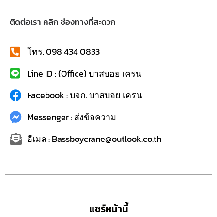
ติดต่อเรา คลิก ช่องทางที่สะดวก
โทร. 098 434 0833
Line ID : (Office) บาสบอย เครน
Facebook : บจก. บาสบอย เครน
Messenger : ส่งข้อความ
อีเมล : Bassboycrane@outlook.co.th
แชร์หน้านี้