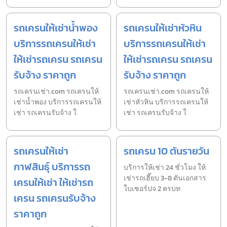
รถเครนให้เช่าน้ำพอง
รถเครนให้เช่าหัวหิน
บริการรถเครนให้เช่า
บริการรถเครนให้เช่า
ให้เช่ารถเครน รถเครน
ให้เช่ารถเครน รถเครน
รับจ้าง ราคาถูก
รับจ้าง ราคาถูก
รถเครนเช่า.com รถเครนให้
รถเครนเช่า.com รถเครนให้
เช่าน้ำพอง บริการรถเครนให้
เช่าหัวหิน บริการรถเครนให้
เช่า รถเครนรับจ้าง ใ
เช่า รถเครนรับจ้าง ใ
รถเครนให้เช่า
รถเครน 10 ตันรายวัน
กาฬสินธุ์ บริการรถ
บริการให้เช่า 24 ชั่วโมง ให้
เช่ารถเฮี๊ยบ 3-8 ตันเอกสาร
เครนให้เช่า ให้เช่ารถ
ใบเซอร์ปจ 2 ครบท
เครน รถเครนรับจ้าง
ราคาถูก