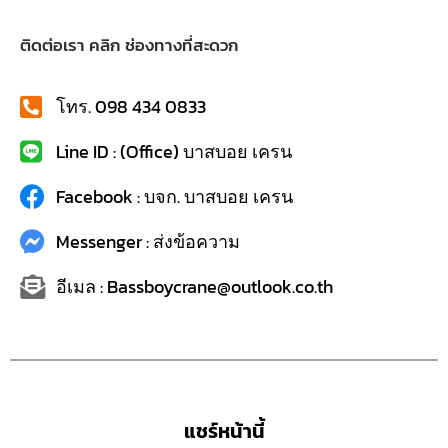
ติดต่อเรา คลิก ช่องทางที่สะดวก
โทร. 098 434 0833
Line ID : (Office) บาสบอย เครน
Facebook : บจก. บาสบอย เครน
Messenger : ส่งข้อความ
อีเมล : Bassboycrane@outlook.co.th
แชร์หน้านี้