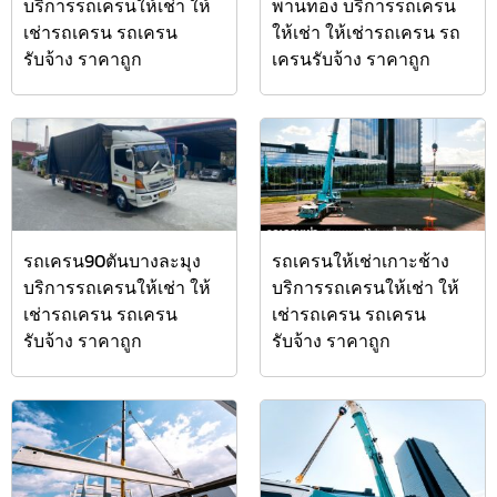
บริการรถเครนให้เช่า ให้
พานทอง บริการรถเครน
เช่ารถเครน รถเครน
ให้เช่า ให้เช่ารถเครน รถ
รับจ้าง ราคาถูก
เครนรับจ้าง ราคาถูก
รถเครน90ตันบางละมุง
รถเครนให้เช่าเกาะช้าง
บริการรถเครนให้เช่า ให้
บริการรถเครนให้เช่า ให้
เช่ารถเครน รถเครน
เช่ารถเครน รถเครน
รับจ้าง ราคาถูก
รับจ้าง ราคาถูก