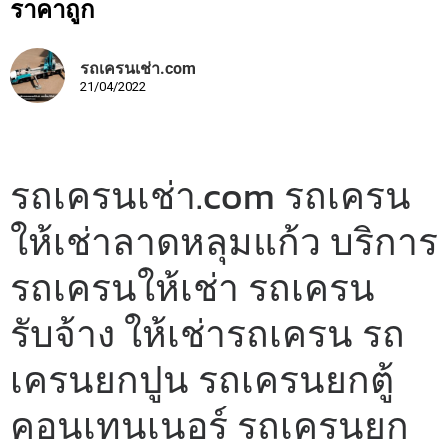
ราคาถูก
รถเครนเช่า.com
21/04/2022
รถเครนเช่า.com รถเครน
ให้เช่าลาดหลุมแก้ว บริการ
รถเครนให้เช่า รถเครน
รับจ้าง ให้เช่ารถเครน รถ
เครนยกปูน รถเครนยกตู้
คอนเทนเนอร์ รถเครนยก