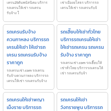
เครน25ตันพนัสนิคม บริการ
เช่าเมืองยโสธร บริการรถ
รถเครนให้เช่า รถเครน
เครนให้เช่า รถเครนรับจ้
รับจ้าง ใ
รถเครนรับจ้าง
รถเฮี๊ยบให้เช่าทั่วไทย
ควนกาหลง บริการรถ
บริการรถเครนให้เช่า
เครนให้เช่า ให้เช่ารถ
ให้เช่ารถเครน รถเครน
เครน รถเครนรับจ้าง
รับจ้าง ราคาถูก
ราคาถูก
รถเครนเช่า.com รถเฮี๊ยบให้
เช่าทั่วไทย บริการรถเครนให้
รถเครนเช่า.com รถเครน
เช่า รถเครนรับจ้า
รับจ้างควนกาหลง บริการรถ
เครนให้เช่า รถเครนรับจ้าง
รถเครนให้เช่าพญา
รถเครนให้เช่า
เม็งราย บริการรถ
วังทรายพูน บริการรถ