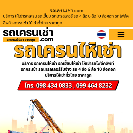
รถเครนเช่า.com
บริการ ให้เช่ารถเครน รถเฮี๊ยบ รถเทรลเลอร์ รถ 4 ล้อ 6 ล้อ 10 ล้อคอก รถโฟล์ค
ลิฟท์ รถกระเช้า ให้เช่าทั่วไทย ราคาถูก