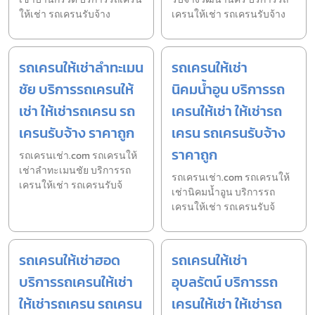
ให้เช่า รถเครนรับจ้าง
เครนให้เช่า รถเครนรับจ้าง
รถเครนให้เช่าลำทะเมน
รถเครนให้เช่า
ชัย บริการรถเครนให้
นิคมน้ำอูน บริการรถ
เช่า ให้เช่ารถเครน รถ
เครนให้เช่า ให้เช่ารถ
เครนรับจ้าง ราคาถูก
เครน รถเครนรับจ้าง
ราคาถูก
รถเครนเช่า.com รถเครนให้
เช่าลำทะเมนชัย บริการรถ
รถเครนเช่า.com รถเครนให้
เครนให้เช่า รถเครนรับจ้
เช่านิคมน้ำอูน บริการรถ
เครนให้เช่า รถเครนรับจ้
รถเครนให้เช่าฮอด
รถเครนให้เช่า
บริการรถเครนให้เช่า
อุบลรัตน์ บริการรถ
ให้เช่ารถเครน รถเครน
เครนให้เช่า ให้เช่ารถ