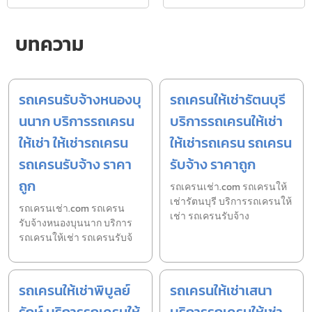
บทความ
รถเครนรับจ้างหนองบุ
รถเครนให้เช่ารัตนบุรี
นนาก บริการรถเครน
บริการรถเครนให้เช่า
ให้เช่า ให้เช่ารถเครน
ให้เช่ารถเครน รถเครน
รถเครนรับจ้าง ราคา
รับจ้าง ราคาถูก
ถูก
รถเครนเช่า.com รถเครนให้
เช่ารัตนบุรี บริการรถเครนให้
รถเครนเช่า.com รถเครน
เช่า รถเครนรับจ้าง
รับจ้างหนองบุนนาก บริการ
รถเครนให้เช่า รถเครนรับจ้
รถเครนให้เช่าพิบูลย์
รถเครนให้เช่าเสนา
รักษ์ บริการรถเครนให้
บริการรถเครนให้เช่า