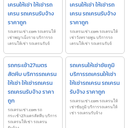
เครนให้เช่า ให้เช่ารถ
เครนให้เช่า ให้เช่ารถ
เครน รถเครนรับจ้าง
เครน รถเครนรับจ้าง
ราคาถูก
ราคาถูก
รถเครนเช่า.com รถเครนให้
รถเครนเช่า.com รถเครนให้
เช่าพญาเม็งราย บริการรถ
เช่าวังทรายพูน บริการรถ
เครนให้เช่า รถเครนรับจ้
เครนให้เช่า รถเครนรับจ้
รถกระเช้า27เมตร
รถเครนให้เช่าชัยภูมิ
สัตหีบ บริการรถเครน
บริการรถเครนให้เช่า
ให้เช่า ให้เช่ารถเครน
ให้เช่ารถเครน รถเครน
รถเครนรับจ้าง ราคา
รับจ้าง ราคาถูก
ถูก
รถเครนเช่า.com รถเครนให้
เช่าชัยภูมิ บริการรถเครนให้
รถเครนเช่า.com รถ
เช่า รถเครนรับจ้าง
กระเช้า27เมตรสัตหีบ บริการ
รถเครนให้เช่า รถเครน
รับจ้าง