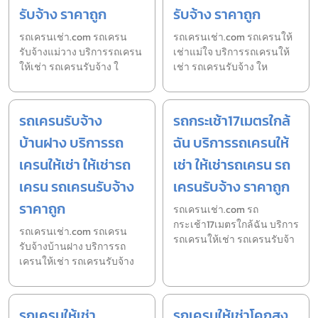
รับจ้าง ราคาถูก
รับจ้าง ราคาถูก
รถเครนเช่า.com รถเครน
รถเครนเช่า.com รถเครนให้
รับจ้างแม่วาง บริการรถเครน
เช่าแม่ใจ บริการรถเครนให้
ให้เช่า รถเครนรับจ้าง ใ
เช่า รถเครนรับจ้าง ให
รถเครนรับจ้าง
รถกระเช้า17เมตรใกล้
บ้านฝาง บริการรถ
ฉัน บริการรถเครนให้
เครนให้เช่า ให้เช่ารถ
เช่า ให้เช่ารถเครน รถ
เครน รถเครนรับจ้าง
เครนรับจ้าง ราคาถูก
ราคาถูก
รถเครนเช่า.com รถ
กระเช้า17เมตรใกล้ฉัน บริการ
รถเครนเช่า.com รถเครน
รถเครนให้เช่า รถเครนรับจ้า
รับจ้างบ้านฝาง บริการรถ
เครนให้เช่า รถเครนรับจ้าง
รถเครนให้เช่า
รถเครนให้เช่าโคกสูง