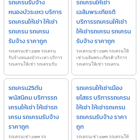
รถเครนรับจ้าง
รถเครนให้เช่า
หนองบัวระเหว บริการ
เฉลิมพระเกียรติ
รถเครนให้เช่า ให้เช่า
บริการรถเครนให้เช่า
รถเครน รถเครน
ให้เช่ารถเครน รถเครน
รับจ้าง ราคาถูก
รับจ้าง ราคาถูก
รถเครนเช่า.com รถเครน
รถเครนเช่า.com รถเครนให้
รับจ้างหนองบัวระเหว บริการ
เช่าเฉลิมพระเกียรติ บริการ
รถเครนให้เช่า รถเครนรับ
รถเครนให้เช่า รถเครน
รถเครน25ตัน
รถเครนให้เช่าเมือง
พนัสนิคม บริการรถ
ยโสธร บริการรถเครน
เครนให้เช่า ให้เช่ารถ
ให้เช่า ให้เช่ารถเครน
เครน รถเครนรับจ้าง
รถเครนรับจ้าง ราคา
ราคาถูก
ถูก
รถเครนเช่า.com รถ
รถเครนเช่า.com รถเครนให้