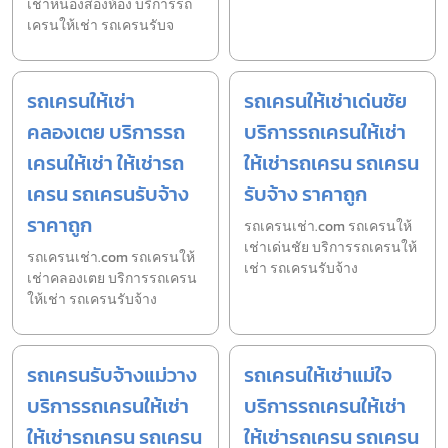
เช่าหนองสองห้อง บริการรถ
เครนให้เช่า รถเครนรับจ
รถเครนให้เช่า
รถเครนให้เช่าเด่นชัย
คลองเตย บริการรถ
บริการรถเครนให้เช่า
เครนให้เช่า ให้เช่ารถ
ให้เช่ารถเครน รถเครน
เครน รถเครนรับจ้าง
รับจ้าง ราคาถูก
ราคาถูก
รถเครนเช่า.com รถเครนให้
เช่าเด่นชัย บริการรถเครนให้
รถเครนเช่า.com รถเครนให้
เช่า รถเครนรับจ้าง
เช่าคลองเตย บริการรถเครน
ให้เช่า รถเครนรับจ้าง
รถเครนรับจ้างแม่วาง
รถเครนให้เช่าแม่ใจ
บริการรถเครนให้เช่า
บริการรถเครนให้เช่า
ให้เช่ารถเครน รถเครน
ให้เช่ารถเครน รถเครน