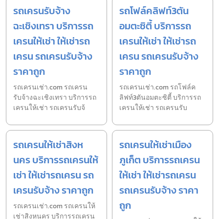
รถเครนรับจ้าง
รถโฟล์คลิฟท์3ตัน
ฉะเชิงเทรา บริการรถ
อมตะซิตี้ บริการรถ
เครนให้เช่า ให้เช่ารถ
เครนให้เช่า ให้เช่ารถ
เครน รถเครนรับจ้าง
เครน รถเครนรับจ้าง
ราคาถูก
ราคาถูก
รถเครนเช่า.com รถเครน
รถเครนเช่า.com รถโฟล์ค
รับจ้างฉะเชิงเทรา บริการรถ
ลิฟท์3ตันอมตะซิตี้ บริการรถ
เครนให้เช่า รถเครนรับจ้
เครนให้เช่า รถเครนรับ
รถเครนให้เช่าสิงห
รถเครนให้เช่าเมือง
นคร บริการรถเครนให้
ภูเก็ต บริการรถเครน
เช่า ให้เช่ารถเครน รถ
ให้เช่า ให้เช่ารถเครน
เครนรับจ้าง ราคาถูก
รถเครนรับจ้าง ราคา
ถูก
รถเครนเช่า.com รถเครนให้
เช่าสิงหนคร บริการรถเครน