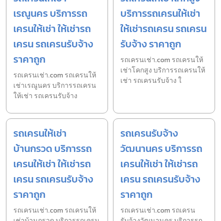
เรณูนคร บริการรถ
บริการรถเครนให้เช่า
เครนให้เช่า ให้เช่ารถ
ให้เช่ารถเครน รถเครน
เครน รถเครนรับจ้าง
รับจ้าง ราคาถูก
ราคาถูก
รถเครนเช่า.com รถเครนให้
เช่าโคกสูง บริการรถเครนให้
รถเครนเช่า.com รถเครนให้
เช่า รถเครนรับจ้าง ใ
เช่าเรณูนคร บริการรถเครน
ให้เช่า รถเครนรับจ้าง
รถเครนให้เช่า
รถเครนรับจ้าง
บ้านกรวด บริการรถ
วัฒนานคร บริการรถ
เครนให้เช่า ให้เช่ารถ
เครนให้เช่า ให้เช่ารถ
เครน รถเครนรับจ้าง
เครน รถเครนรับจ้าง
ราคาถูก
ราคาถูก
รถเครนเช่า.com รถเครนให้
รถเครนเช่า.com รถเครน
เช่าบ้านกรวด บริการรถเครน
รับจ้างวัฒนานคร บริการรถ