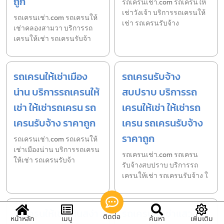
ถูก
รถเครนเช่า.com รถเครนให้
เช่าวังเจ้า บริการรถเครนให้
รถเครนเช่า.com รถเครนให้
เช่า รถเครนรับจ้าง
เช่าคลองสามวา บริการรถ
เครนให้เช่า รถเครนรับจ้า
รถเครนให้เช่าเมือง
รถเครนรับจ้าง
น่าน บริการรถเครนให้
สบปราบ บริการรถ
เช่า ให้เช่ารถเครน รถ
เครนให้เช่า ให้เช่ารถ
เครนรับจ้าง ราคาถูก
เครน รถเครนรับจ้าง
ราคาถูก
รถเครนเช่า.com รถเครนให้
เช่าเมืองน่าน บริการรถเครน
รถเครนเช่า.com รถเครน
ให้เช่า รถเครนรับจ้า
รับจ้างสบปราบ บริการรถ
เครนให้เช่า รถเครนรับจ้าง ใ
รถเครนให้เช่าเนินสง่า
รถเครนให้เช่าแสวงหา
ติดต่อ
หน้าหลัก
เมนู
ค้นหา
เพิ่มเติม