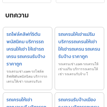
บทความ
รถโฟล์คลิฟท์5ตัน
รถเครนให้เช่าแม่ริม
พนัสนิคม บริการรถ
บริการรถเครนให้เช่า
เครนให้เช่า ให้เช่ารถ
ให้เช่ารถเครน รถเครน
เครน รถเครนรับจ้าง
รับจ้าง ราคาถูก
ราคาถูก
รถเครนเช่า.com รถเครนให้
เช่าแม่ริม บริการรถเครนให้
รถเครนเช่า.com รถโฟล์ค
เช่า รถเครนรับจ้าง ใ
ลิฟท์5ตันพนัสนิคม บริการรถ
เครนให้เช่า รถเครนรับจ
รถเครนให้เช่า
รถเครนรับจ้างเมือง
กาญจนบุรี บริการรถ
ระนอง บริการรถเครน