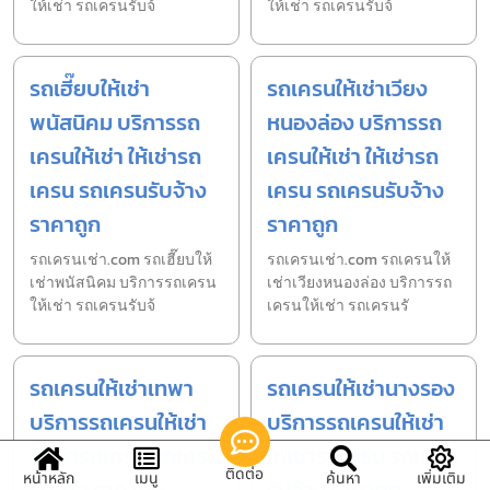
ให้เช่า รถเครนรับจ้
ให้เช่า รถเครนรับจ้
รถเฮี๊ยบให้เช่า
รถเครนให้เช่าเวียง
พนัสนิคม บริการรถ
หนองล่อง บริการรถ
เครนให้เช่า ให้เช่ารถ
เครนให้เช่า ให้เช่ารถ
เครน รถเครนรับจ้าง
เครน รถเครนรับจ้าง
ราคาถูก
ราคาถูก
รถเครนเช่า.com รถเฮี๊ยบให้
รถเครนเช่า.com รถเครนให้
เช่าพนัสนิคม บริการรถเครน
เช่าเวียงหนองล่อง บริการรถ
ให้เช่า รถเครนรับจ้
เครนให้เช่า รถเครนรั
รถเครนให้เช่าเทพา
รถเครนให้เช่านางรอง
บริการรถเครนให้เช่า
บริการรถเครนให้เช่า
ให้เช่ารถเครน รถเครน
ให้เช่ารถเครน รถเครน
ติดต่อ
หน้าหลัก
เมนู
ค้นหา
เพิ่มเติม
รับจ้าง ราคาถูก
รับจ้าง ราคาถูก