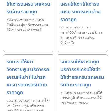
ให้เช่ารถเครน รถเครน
เครนให้เช่า ให้เช่ารถ
รับจ้าง ราคาถูก
เครน รถเครนรับจ้าง
ราคาถูก
รถเครนเช่า.com รถเครน
รับจ้างละอุ่น บริการรถเครน
รถเครนเช่า.com รถ
ให้เช่า รถเครนรับจ้าง ใ
เครน100ตันพานทอง บริการ
รถเครนให้เช่า รถเครน
รับจ้าง ให
รถเครนให้เช่า
รถเครนให้เช่ารัตภูมิ
วังทรายพูน บริการรถ
บริการรถเครนให้เช่า
เครนให้เช่า ให้เช่ารถ
ให้เช่ารถเครน รถเครน
เครน รถเครนรับจ้าง
รับจ้าง ราคาถูก
ราคาถูก
รถเครนเช่า.com รถเครนให้
เช่ารัตภูมิ บริการรถเครนให้
รถเครนเช่า.com รถเครนให้
เช่า รถเครนรับจ้าง
เช่าวังทรายพูน บริการรถ
เครนให้เช่า รถเครนรับจ้