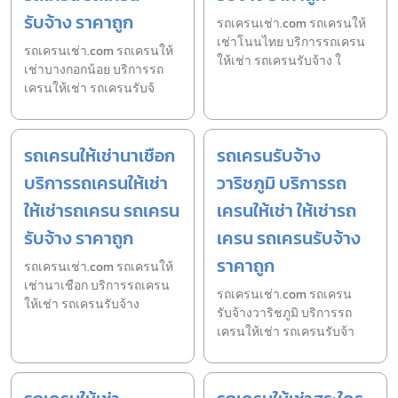
รับจ้าง ราคาถูก
รถเครนเช่า.com รถเครนให้
เช่าโนนไทย บริการรถเครน
รถเครนเช่า.com รถเครนให้
ให้เช่า รถเครนรับจ้าง ใ
เช่าบางกอกน้อย บริการรถ
เครนให้เช่า รถเครนรับจ้
รถเครนให้เช่านาเชือก
รถเครนรับจ้าง
บริการรถเครนให้เช่า
วาริชภูมิ บริการรถ
ให้เช่ารถเครน รถเครน
เครนให้เช่า ให้เช่ารถ
รับจ้าง ราคาถูก
เครน รถเครนรับจ้าง
ราคาถูก
รถเครนเช่า.com รถเครนให้
เช่านาเชือก บริการรถเครน
รถเครนเช่า.com รถเครน
ให้เช่า รถเครนรับจ้าง
รับจ้างวาริชภูมิ บริการรถ
เครนให้เช่า รถเครนรับจ้า