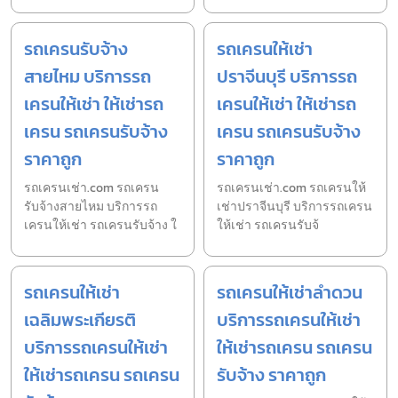
รถเครนรับจ้าง
รถเครนให้เช่า
สายไหม บริการรถ
ปราจีนบุรี บริการรถ
เครนให้เช่า ให้เช่ารถ
เครนให้เช่า ให้เช่ารถ
เครน รถเครนรับจ้าง
เครน รถเครนรับจ้าง
ราคาถูก
ราคาถูก
รถเครนเช่า.com รถเครน
รถเครนเช่า.com รถเครนให้
รับจ้างสายไหม บริการรถ
เช่าปราจีนบุรี บริการรถเครน
เครนให้เช่า รถเครนรับจ้าง ใ
ให้เช่า รถเครนรับจ้
รถเครนให้เช่า
รถเครนให้เช่าลำดวน
เฉลิมพระเกียรติ
บริการรถเครนให้เช่า
บริการรถเครนให้เช่า
ให้เช่ารถเครน รถเครน
ให้เช่ารถเครน รถเครน
รับจ้าง ราคาถูก