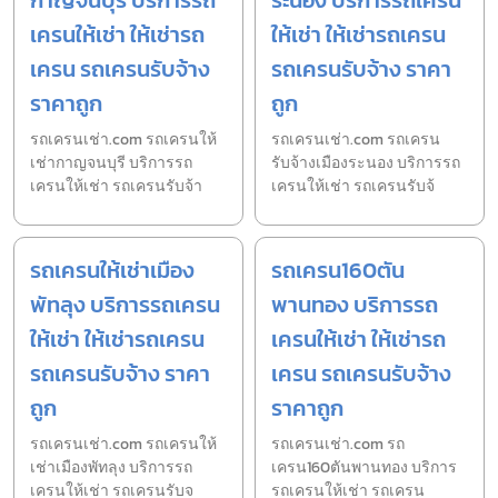
เครนให้เช่า ให้เช่ารถ
ให้เช่า ให้เช่ารถเครน
เครน รถเครนรับจ้าง
รถเครนรับจ้าง ราคา
ราคาถูก
ถูก
รถเครนเช่า.com รถเครนให้
รถเครนเช่า.com รถเครน
เช่ากาญจนบุรี บริการรถ
รับจ้างเมืองระนอง บริการรถ
เครนให้เช่า รถเครนรับจ้า
เครนให้เช่า รถเครนรับจ้
รถเครนให้เช่าเมือง
รถเครน160ตัน
พัทลุง บริการรถเครน
พานทอง บริการรถ
ให้เช่า ให้เช่ารถเครน
เครนให้เช่า ให้เช่ารถ
รถเครนรับจ้าง ราคา
เครน รถเครนรับจ้าง
ถูก
ราคาถูก
รถเครนเช่า.com รถเครนให้
รถเครนเช่า.com รถ
เช่าเมืองพัทลุง บริการรถ
เครน160ตันพานทอง บริการ
เครนให้เช่า รถเครนรับจ
รถเครนให้เช่า รถเครน