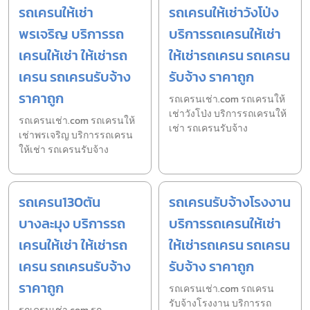
รถเครนให้เช่า
รถเครนให้เช่าวังโป่ง
พรเจริญ บริการรถ
บริการรถเครนให้เช่า
เครนให้เช่า ให้เช่ารถ
ให้เช่ารถเครน รถเครน
เครน รถเครนรับจ้าง
รับจ้าง ราคาถูก
ราคาถูก
รถเครนเช่า.com รถเครนให้
เช่าวังโป่ง บริการรถเครนให้
รถเครนเช่า.com รถเครนให้
เช่า รถเครนรับจ้าง
เช่าพรเจริญ บริการรถเครน
ให้เช่า รถเครนรับจ้าง
รถเครน130ตัน
รถเครนรับจ้างโรงงาน
บางละมุง บริการรถ
บริการรถเครนให้เช่า
เครนให้เช่า ให้เช่ารถ
ให้เช่ารถเครน รถเครน
เครน รถเครนรับจ้าง
รับจ้าง ราคาถูก
ราคาถูก
รถเครนเช่า.com รถเครน
รับจ้างโรงงาน บริการรถ