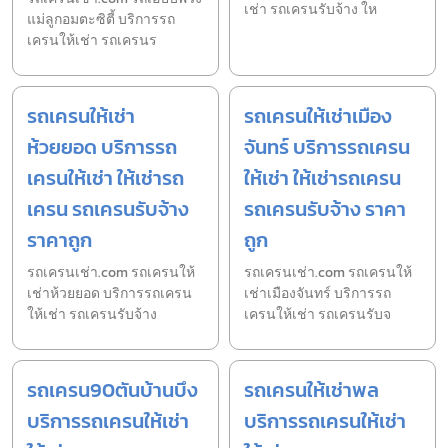
เช่า รถเครนรับจ้าง ให
แม่ลูกอมตะซิตี้ บริการรถ
เครนให้เช่า รถเครนร
รถเครนให้เช่า
รถเครนให้เช่าเมือง
ห้วยยอด บริการรถ
จันทร์ บริการรถเครน
เครนให้เช่า ให้เช่ารถ
ให้เช่า ให้เช่ารถเครน
เครน รถเครนรับจ้าง
รถเครนรับจ้าง ราคา
ราคาถูก
ถูก
รถเครนเช่า.com รถเครนให้
รถเครนเช่า.com รถเครนให้
เช่าห้วยยอด บริการรถเครน
เช่าเมืองจันทร์ บริการรถ
ให้เช่า รถเครนรับจ้าง
เครนให้เช่า รถเครนรับจ
รถเครน90ตันบ้านบึง
รถเครนให้เช่าพล
บริการรถเครนให้เช่า
บริการรถเครนให้เช่า