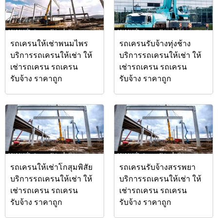
รถเครนให้เช่าพนมไพร
รถเครนรับจ้างทุ่งช้าง
บริการรถเครนให้เช่า ให้
บริการรถเครนให้เช่า ให้
เช่ารถเครน รถเครน
เช่ารถเครน รถเครน
รับจ้าง ราคาถูก
รับจ้าง ราคาถูก
รถเครนให้เช่าโกสุมพิสัย
รถเครนรับจ้างสรรพยา
บริการรถเครนให้เช่า ให้
บริการรถเครนให้เช่า ให้
เช่ารถเครน รถเครน
เช่ารถเครน รถเครน
รับจ้าง ราคาถูก
รับจ้าง ราคาถูก