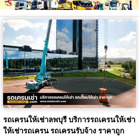
รถเครนให้เช่าลพบุรี บริการรถเครนให้เช่า
ให้เช่ารถเครน รถเครนรับจ้าง ราคาถูก