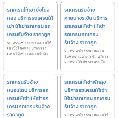
รถเครนให้เช่าบึงโขง
รถเครนรับจ้าง
หลง บริการรถเครนให้
ค่ายบางระจัน บริการ
เช่า ให้เช่ารถเครน รถ
รถเครนให้เช่า ให้เช่า
เครนรับจ้าง ราคาถูก
รถเครน รถเครน
รับจ้าง ราคาถูก
รถเครนเช่า.com รถเครนให้
เช่าบึงโขงหลง บริการรถ
รถเครนเช่า.com รถเครน
เครนให้เช่า รถเครนรับจ้า
รับจ้างค่ายบางระจัน บริการ
รถเครนให้เช่า รถเครนรับ
รถเครนรับจ้าง
รถเครนให้เช่าพัทลุง
หนองโดน บริการรถ
บริการรถเครนให้เช่า
เครนให้เช่า ให้เช่ารถ
ให้เช่ารถเครน รถเครน
เครน รถเครนรับจ้าง
รับจ้าง ราคาถูก
ราคาถูก
รถเครนเช่า.com รถเครนให้