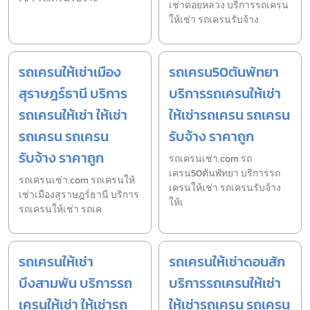
เช่าดอยหลวง บริการรถเครน
ให้เช่า รถเครนรับจ้าง
รถเครนให้เช่าเมือง
รถเครน50ตันพัทยา
สุราษฎร์ธานี บริการ
บริการรถเครนให้เช่า
รถเครนให้เช่า ให้เช่า
ให้เช่ารถเครน รถเครน
รถเครน รถเครน
รับจ้าง ราคาถูก
รับจ้าง ราคาถูก
รถเครนเช่า.com รถ
เครน50ตันพัทยา บริการรถ
รถเครนเช่า.com รถเครนให้
เครนให้เช่า รถเครนรับจ้าง
เช่าเมืองสุราษฎร์ธานี บริการ
ให้เ
รถเครนให้เช่า รถเค
รถเครนให้เช่า
รถเครนให้เช่าดอนสัก
บึงสามพัน บริการรถ
บริการรถเครนให้เช่า
เครนให้เช่า ให้เช่ารถ
ให้เช่ารถเครน รถเครน