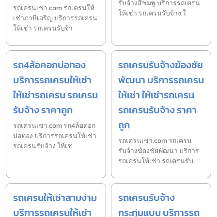
รับจ้างสีชมพู บริการรถเครน
รถเครนเช่า.com รถเครนให้
ให้เช่า รถเครนรับจ้าง ใ
เช่าภาษีเจริญ บริการรถเครน
ให้เช่า รถเครนรับจ้า
รถ4ล้อคอกบ่อทอง
รถเครนรับจ้างฆ้องชัย
บริการรถเครนให้เช่า
พัฒนา บริการรถเครน
ให้เช่ารถเครน รถเครน
ให้เช่า ให้เช่ารถเครน
รับจ้าง ราคาถูก
รถเครนรับจ้าง ราคา
ถูก
รถเครนเช่า.com รถ4ล้อคอก
บ่อทอง บริการรถเครนให้เช่า
รถเครนเช่า.com รถเครน
รถเครนรับจ้าง ให้เช
รับจ้างฆ้องชัยพัฒนา บริการ
รถเครนให้เช่า รถเครนรับ
รถเครนให้เช่าสามง่าม
รถเครนรับจ้าง
บริการรถเครนให้เช่า
กระทุ่มแบน บริการรถ