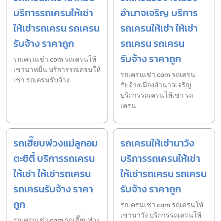
บริการรถเครนให้เช่า
อำนาจเจริญ บริการ
ให้เช่ารถเครน รถเครน
รถเครนให้เช่า ให้เช่า
รับจ้าง ราคาถูก
รถเครน รถเครน
รับจ้าง ราคาถูก
รถเครนเช่า.com รถเครนให้
เช่านาหมื่น บริการรถเครนให้
รถเครนเช่า.com รถเครน
เช่า รถเครนรับจ้าง
รับจ้างเมืองอำนาจเจริญ
บริการรถเครนให้เช่า รถ
เครน
รถเฮี๊ยบพ่วงแม่ลูกอม
รถเครนให้เช่านาวัง
ตะซิตี้ บริการรถเครน
บริการรถเครนให้เช่า
ให้เช่า ให้เช่ารถเครน
ให้เช่ารถเครน รถเครน
รถเครนรับจ้าง ราคา
รับจ้าง ราคาถูก
ถูก
รถเครนเช่า.com รถเครนให้
เช่านาวัง บริการรถเครนให้
รถเครนเช่า.com รถเฮี๊ยบพ่วง