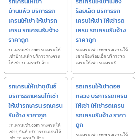
รถเครนให้เช่า
รถเครนให้เช่าเมือง
บ้านแพ้ว บริการรถ
ร้อยเอ็ด บริการรถ
เครนให้เช่า ให้เช่ารถ
เครนให้เช่า ให้เช่ารถ
เครน รถเครนรับจ้าง
เครน รถเครนรับจ้าง
ราคาถูก
ราคาถูก
รถเครนเช่า.com รถเครนให้
รถเครนเช่า.com รถเครนให้
เช่าบ้านแพ้ว บริการรถเครน
เช่าเมืองร้อยเอ็ด บริการรถ
ให้เช่า รถเครนรับจ้าง
เครนให้เช่า รถเครนรั
รถเครนให้เช่าขุขันธ์
รถเครนให้เช่าดอย
บริการรถเครนให้เช่า
หลวง บริการรถเครน
ให้เช่ารถเครน รถเครน
ให้เช่า ให้เช่ารถเครน
รับจ้าง ราคาถูก
รถเครนรับจ้าง ราคา
ถูก
รถเครนเช่า.com รถเครนให้
เช่าขุขันธ์ บริการรถเครนให้
รถเครนเช่า.com รถเครนให้
เช่า รถเครนรับจ้าง