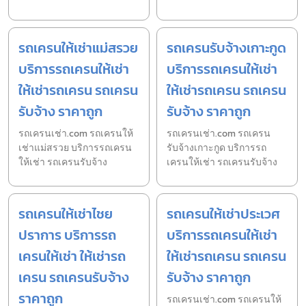
รถเครนให้เช่าแม่สรวย
รถเครนรับจ้างเกาะกูด
บริการรถเครนให้เช่า
บริการรถเครนให้เช่า
ให้เช่ารถเครน รถเครน
ให้เช่ารถเครน รถเครน
รับจ้าง ราคาถูก
รับจ้าง ราคาถูก
รถเครนเช่า.com รถเครนให้
รถเครนเช่า.com รถเครน
เช่าแม่สรวย บริการรถเครน
รับจ้างเกาะกูด บริการรถ
ให้เช่า รถเครนรับจ้าง
เครนให้เช่า รถเครนรับจ้าง
รถเครนให้เช่าไชย
รถเครนให้เช่าประเวศ
ปราการ บริการรถ
บริการรถเครนให้เช่า
เครนให้เช่า ให้เช่ารถ
ให้เช่ารถเครน รถเครน
เครน รถเครนรับจ้าง
รับจ้าง ราคาถูก
ราคาถูก
รถเครนเช่า.com รถเครนให้