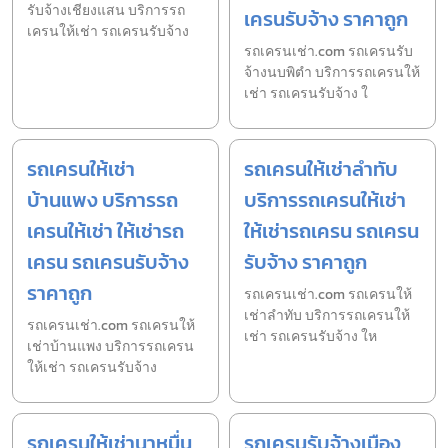
รับจ้างเชียงแสน บริการรถ
เครนรับจ้าง ราคาถูก
เครนให้เช่า รถเครนรับจ้าง
รถเครนเช่า.com รถเครนรับ
จ้างนบพิตำ บริการรถเครนให้
เช่า รถเครนรับจ้าง ใ
รถเครนให้เช่า
รถเครนให้เช่าลำทับ
บ้านแพง บริการรถ
บริการรถเครนให้เช่า
เครนให้เช่า ให้เช่ารถ
ให้เช่ารถเครน รถเครน
เครน รถเครนรับจ้าง
รับจ้าง ราคาถูก
ราคาถูก
รถเครนเช่า.com รถเครนให้
เช่าลำทับ บริการรถเครนให้
รถเครนเช่า.com รถเครนให้
เช่า รถเครนรับจ้าง ให
เช่าบ้านแพง บริการรถเครน
ให้เช่า รถเครนรับจ้าง
รถเครนให้เช่านาหมื่น
รถเครนรับจ้างเมือง