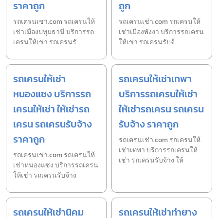
ราคาถูก
ถูก
รถเครนเช่า.com รถเครนให้
รถเครนเช่า.com รถเครนให้
เช่าเมืองปทุมธานี บริการรถ
เช่าเมืองพังงา บริการรถเครน
เครนให้เช่า รถเครนรั
ให้เช่า รถเครนรับจ้
รถเครนให้เช่า
รถเครนให้เช่าเทพา
หนองแซง บริการรถ
บริการรถเครนให้เช่า
เครนให้เช่า ให้เช่ารถ
ให้เช่ารถเครน รถเครน
เครน รถเครนรับจ้าง
รับจ้าง ราคาถูก
ราคาถูก
รถเครนเช่า.com รถเครนให้
เช่าเทพา บริการรถเครนให้
รถเครนเช่า.com รถเครนให้
เช่า รถเครนรับจ้าง ให้
เช่าหนองแซง บริการรถเครน
ให้เช่า รถเครนรับจ้าง
รถเครนให้เช่านิคม
รถเครนให้เช่าท่ายาง