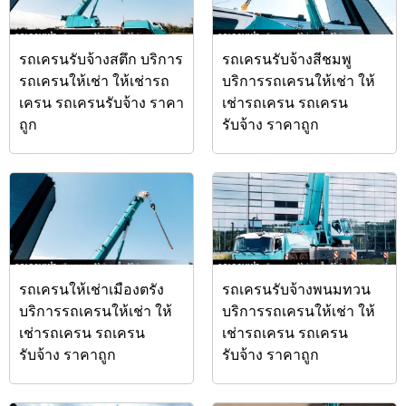
รถเครนรับจ้างสตึก บริการ
รถเครนรับจ้างสีชมพู
รถเครนให้เช่า ให้เช่ารถ
บริการรถเครนให้เช่า ให้
เครน รถเครนรับจ้าง ราคา
เช่ารถเครน รถเครน
ถูก
รับจ้าง ราคาถูก
รถเครนให้เช่าเมืองตรัง
รถเครนรับจ้างพนมทวน
บริการรถเครนให้เช่า ให้
บริการรถเครนให้เช่า ให้
เช่ารถเครน รถเครน
เช่ารถเครน รถเครน
รับจ้าง ราคาถูก
รับจ้าง ราคาถูก