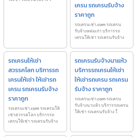
เครน รถเครนรับจ้าง
ราคาถูก
รถเครนเช่า.com รถเครน
รับจ้างหล่มเก่า บริการรถ
เครนให้เช่า รถเครนรับจ้าง
รถเครนให้เช่า
รถเครนรับจ้างนาแห้ว
สวรรคโลก บริการรถ
บริการรถเครนให้เช่า
เครนให้เช่า ให้เช่ารถ
ให้เช่ารถเครน รถเครน
เครน รถเครนรับจ้าง
รับจ้าง ราคาถูก
ราคาถูก
รถเครนเช่า.com รถเครน
รับจ้างนาแห้ว บริการรถเครน
รถเครนเช่า.com รถเครนให้
ให้เช่า รถเครนรับจ้าง ใ
เช่าสวรรคโลก บริการรถ
เครนให้เช่า รถเครนรับจ้าง