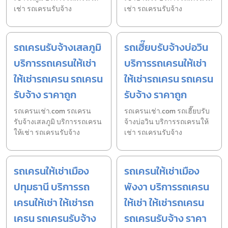
เช่า รถเครนรับจ้าง
เช่า รถเครนรับจ้าง
รถเครนรับจ้างเสลภูมิ
รถเฮี๊ยบรับจ้างบ่อวิน
บริการรถเครนให้เช่า
บริการรถเครนให้เช่า
ให้เช่ารถเครน รถเครน
ให้เช่ารถเครน รถเครน
รับจ้าง ราคาถูก
รับจ้าง ราคาถูก
รถเครนเช่า.com รถเครน
รถเครนเช่า.com รถเฮี๊ยบรับ
รับจ้างเสลภูมิ บริการรถเครน
จ้างบ่อวิน บริการรถเครนให้
ให้เช่า รถเครนรับจ้าง
เช่า รถเครนรับจ้าง
รถเครนให้เช่าเมือง
รถเครนให้เช่าเมือง
ปทุมธานี บริการรถ
พังงา บริการรถเครน
เครนให้เช่า ให้เช่ารถ
ให้เช่า ให้เช่ารถเครน
เครน รถเครนรับจ้าง
รถเครนรับจ้าง ราคา