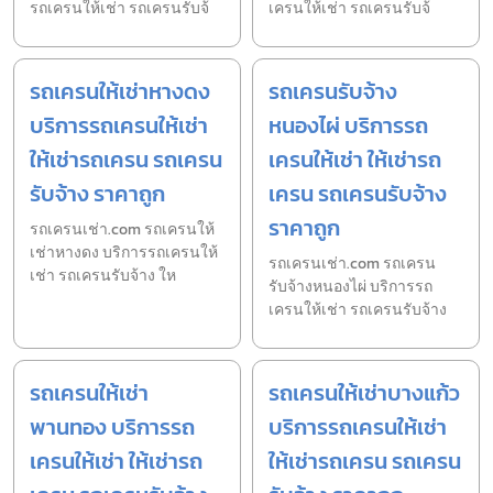
รถเครนให้เช่า รถเครนรับจ้
เครนให้เช่า รถเครนรับจ้
รถเครนให้เช่าหางดง
รถเครนรับจ้าง
บริการรถเครนให้เช่า
หนองไผ่ บริการรถ
ให้เช่ารถเครน รถเครน
เครนให้เช่า ให้เช่ารถ
รับจ้าง ราคาถูก
เครน รถเครนรับจ้าง
ราคาถูก
รถเครนเช่า.com รถเครนให้
เช่าหางดง บริการรถเครนให้
รถเครนเช่า.com รถเครน
เช่า รถเครนรับจ้าง ให
รับจ้างหนองไผ่ บริการรถ
เครนให้เช่า รถเครนรับจ้าง
รถเครนให้เช่า
รถเครนให้เช่าบางแก้ว
พานทอง บริการรถ
บริการรถเครนให้เช่า
เครนให้เช่า ให้เช่ารถ
ให้เช่ารถเครน รถเครน