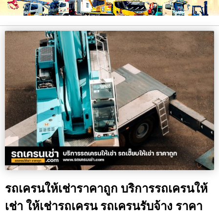
รถเครนให้เช่าราคาถูก บริการรถเครนให้
เช่า ให้เช่ารถเครน รถเครนรับจ้าง ราคา