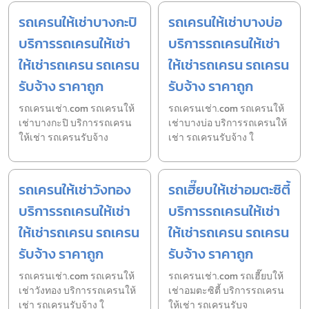
รถเครนให้เช่าบางกะปิ
รถเครนให้เช่าบางบ่อ
บริการรถเครนให้เช่า
บริการรถเครนให้เช่า
ให้เช่ารถเครน รถเครน
ให้เช่ารถเครน รถเครน
รับจ้าง ราคาถูก
รับจ้าง ราคาถูก
รถเครนเช่า.com รถเครนให้
รถเครนเช่า.com รถเครนให้
เช่าบางกะปิ บริการรถเครน
เช่าบางบ่อ บริการรถเครนให้
ให้เช่า รถเครนรับจ้าง
เช่า รถเครนรับจ้าง ใ
รถเครนให้เช่าวังทอง
รถเฮี๊ยบให้เช่าอมตะซิตี้
บริการรถเครนให้เช่า
บริการรถเครนให้เช่า
ให้เช่ารถเครน รถเครน
ให้เช่ารถเครน รถเครน
รับจ้าง ราคาถูก
รับจ้าง ราคาถูก
รถเครนเช่า.com รถเครนให้
รถเครนเช่า.com รถเฮี๊ยบให้
เช่าวังทอง บริการรถเครนให้
เช่าอมตะซิตี้ บริการรถเครน
เช่า รถเครนรับจ้าง ใ
ให้เช่า รถเครนรับจ