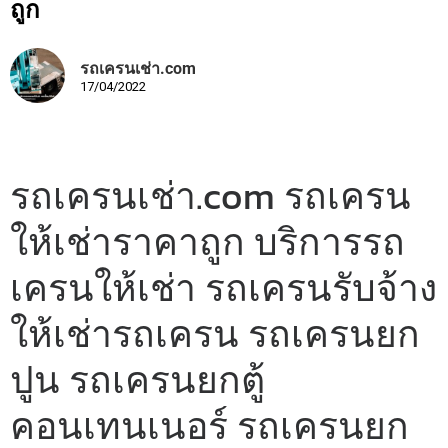
ถูก
รถเครนเช่า.com
17/04/2022
รถเครนเช่า.com รถเครน
ให้เช่าราคาถูก บริการรถ
เครนให้เช่า รถเครนรับจ้าง
ให้เช่ารถเครน รถเครนยก
ปูน รถเครนยกตู้
คอนเทนเนอร์ รถเครนยก