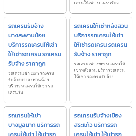
เครนให้เช่า รถเครนรับจ
รถเครนรับจ้าง
รถเครนให้เช่าหลังสวน
บางสะพานน้อย
บริการรถเครนให้เช่า
บริการรถเครนให้เช่า
ให้เช่ารถเครน รถเครน
ให้เช่ารถเครน รถเครน
รับจ้าง ราคาถูก
รับจ้าง ราคาถูก
รถเครนเช่า.com รถเครนให้
เช่าหลังสวน บริการรถเครน
รถเครนเช่า.com รถเครน
ให้เช่า รถเครนรับจ้าง
รับจ้างบางสะพานน้อย
บริการรถเครนให้เช่า รถ
เครนรับ
รถเครนให้เช่า
รถเครนรับจ้างเมือง
บางมูลนาก บริการรถ
สระแก้ว บริการรถ
เครนให้เช่า ให้เช่ารถ
เครนให้เช่า ให้เช่ารถ