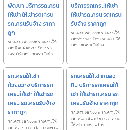
พัฒนา บริการรถเครน
บริการรถเครนให้เช่า
ให้เช่า ให้เช่ารถเครน
ให้เช่ารถเครน รถเครน
รถเครนรับจ้าง ราคา
รับจ้าง ราคาถูก
ถูก
รถเครนเช่า.com รถเครนให้
เช่าท่ายาง บริการรถเครนให้
รถเครนเช่า.com รถเครนให้
เช่า รถเครนรับจ้าง ใ
เช่านิคมพัฒนา บริการรถ
เครนให้เช่า รถเครนรับจ้า
รถเครนให้เช่า
รถเครนให้เช่าหนอง
ห้วยขวาง บริการรถ
หิน บริการรถเครนให้
เครนให้เช่า ให้เช่ารถ
เช่า ให้เช่ารถเครน รถ
เครน รถเครนรับจ้าง
เครนรับจ้าง ราคาถูก
ราคาถูก
รถเครนเช่า.com รถเครนให้
เช่าหนองหิน บริการรถเครน
รถเครนเช่า.com รถเครนให้
ให้เช่า รถเครนรับจ้าง
เช่าห้วยขวาง บริการรถเครน