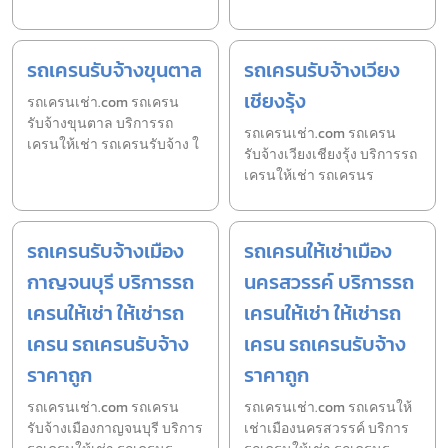
รถเครนรับจ้างขุนตาล
รถเครนรับจ้างเวียง
เชียงรุ้ง
รถเครนเช่า.com รถเครน
รับจ้างขุนตาล บริการรถ
รถเครนเช่า.com รถเครน
เครนให้เช่า รถเครนรับจ้าง ใ
รับจ้างเวียงเชียงรุ้ง บริการรถ
เครนให้เช่า รถเครนร
รถเครนรับจ้างเมือง
รถเครนให้เช่าเมือง
กาญจนบุรี บริการรถ
นครสวรรค์ บริการรถ
เครนให้เช่า ให้เช่ารถ
เครนให้เช่า ให้เช่ารถ
เครน รถเครนรับจ้าง
เครน รถเครนรับจ้าง
ราคาถูก
ราคาถูก
รถเครนเช่า.com รถเครน
รถเครนเช่า.com รถเครนให้
รับจ้างเมืองกาญจนบุรี บริการ
เช่าเมืองนครสวรรค์ บริการ