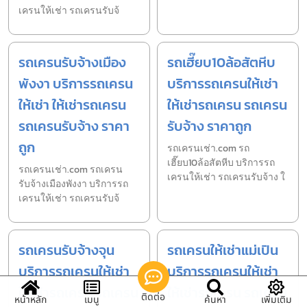
เครนให้เช่า รถเครนรับจ้
รถเครนรับจ้างเมือง
รถเฮี๊ยบ10ล้อสัตหีบ
พังงา บริการรถเครน
บริการรถเครนให้เช่า
ให้เช่า ให้เช่ารถเครน
ให้เช่ารถเครน รถเครน
รถเครนรับจ้าง ราคา
รับจ้าง ราคาถูก
ถูก
รถเครนเช่า.com รถ
เฮี๊ยบ10ล้อสัตหีบ บริการรถ
รถเครนเช่า.com รถเครน
เครนให้เช่า รถเครนรับจ้าง ใ
รับจ้างเมืองพังงา บริการรถ
เครนให้เช่า รถเครนรับจ้
รถเครนรับจ้างจุน
รถเครนให้เช่าแม่เปิน
บริการรถเครนให้เช่า
บริการรถเครนให้เช่า
ให้เช่ารถเครน รถเครน
ให้เช่ารถเครน รถเครน
ติดต่อ
หน้าหลัก
เมนู
ค้นหา
เพิ่มเติม