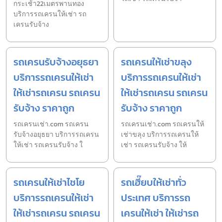
กระเช้า22เมตรพานทอง
บริการรถเครนให้เช่า รถ
เครนรับจ้าง
รถเครนรับจ้างอยุธยา
รถเครนให้เช่าขลุง
บริการรถเครนให้เช่า
บริการรถเครนให้เช่า
ให้เช่ารถเครน รถเครน
ให้เช่ารถเครน รถเครน
รับจ้าง ราคาถูก
รับจ้าง ราคาถูก
รถเครนเช่า.com รถเครน
รถเครนเช่า.com รถเครนให้
รับจ้างอยุธยา บริการรถเครน
เช่าขลุง บริการรถเครนให้
ให้เช่า รถเครนรับจ้าง ใ
เช่า รถเครนรับจ้าง ให้
รถเครนให้เช่าไชโย
รถเฮี๊ยบให้เช่าทั่ว
บริการรถเครนให้เช่า
ประเทศ บริการรถ
ให้เช่ารถเครน รถเครน
เครนให้เช่า ให้เช่ารถ