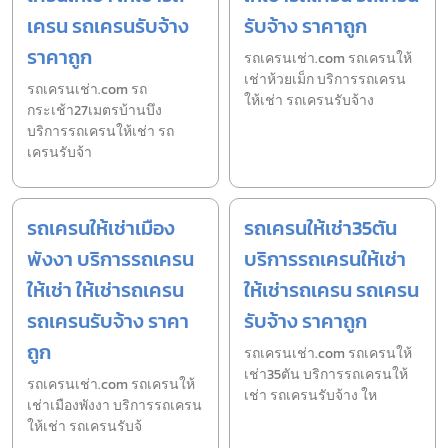
เครน รถเครนรับจ้าง
รับจ้าง ราคาถูก
ราคาถูก
รถเครนเช่า.com รถเครนให้
เช่าห้วยเม็ก บริการรถเครน
รถเครนเช่า.com รถ
ให้เช่า รถเครนรับจ้าง
กระเช้า27เมตรบ้านบึง
บริการรถเครนให้เช่า รถ
เครนรับจ้า
รถเครนให้เช่าเมือง
รถเครนให้เช่า35ตัน
พังงา บริการรถเครน
บริการรถเครนให้เช่า
ให้เช่า ให้เช่ารถเครน
ให้เช่ารถเครน รถเครน
รถเครนรับจ้าง ราคา
รับจ้าง ราคาถูก
ถูก
รถเครนเช่า.com รถเครนให้
เช่า35ตัน บริการรถเครนให้
รถเครนเช่า.com รถเครนให้
เช่า รถเครนรับจ้าง ให
เช่าเมืองพังงา บริการรถเครน
ให้เช่า รถเครนรับจ้