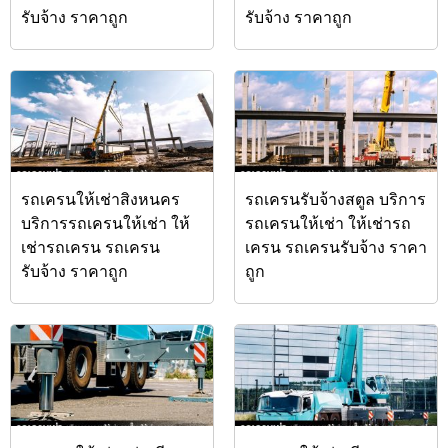
รับจ้าง ราคาถูก
รับจ้าง ราคาถูก
รถเครนให้เช่าสิงหนคร
รถเครนรับจ้างสตูล บริการ
บริการรถเครนให้เช่า ให้
รถเครนให้เช่า ให้เช่ารถ
เช่ารถเครน รถเครน
เครน รถเครนรับจ้าง ราคา
รับจ้าง ราคาถูก
ถูก