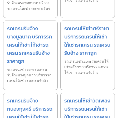
ให้เช่า รถเครนรับจ้าง
รับจ้างพระพุทธบาท บริการ
รถเครนให้เช่า รถเครนรับจ้
รถเครนรับจ้าง
รถเครนให้เช่าศรีราชา
บางมูลนาก บริการรถ
บริการรถเครนให้เช่า
เครนให้เช่า ให้เช่ารถ
ให้เช่ารถเครน รถเครน
เครน รถเครนรับจ้าง
รับจ้าง ราคาถูก
ราคาถูก
รถเครนเช่า.com รถเครนให้
เช่าศรีราชา บริการรถเครน
รถเครนเช่า.com รถเครน
ให้เช่า รถเครนรับจ้าง
รับจ้างบางมูลนาก บริการรถ
เครนให้เช่า รถเครนรับจ้า
รถเครนรับจ้าง
รถเครนให้เช่าวัดเพลง
หนองกุงศรี บริการรถ
บริการรถเครนให้เช่า
เครนให้เช่า ให้เช่ารถ
ให้เช่ารถเครน รถเครน