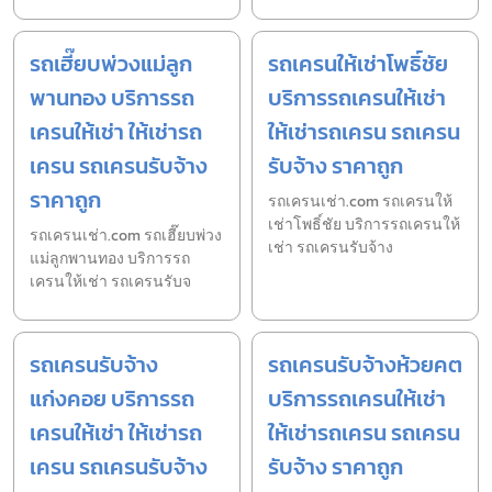
รถเฮี๊ยบพ่วงแม่ลูก
รถเครนให้เช่าโพธิ์ชัย
พานทอง บริการรถ
บริการรถเครนให้เช่า
เครนให้เช่า ให้เช่ารถ
ให้เช่ารถเครน รถเครน
เครน รถเครนรับจ้าง
รับจ้าง ราคาถูก
ราคาถูก
รถเครนเช่า.com รถเครนให้
เช่าโพธิ์ชัย บริการรถเครนให้
รถเครนเช่า.com รถเฮี๊ยบพ่วง
เช่า รถเครนรับจ้าง
แม่ลูกพานทอง บริการรถ
เครนให้เช่า รถเครนรับจ
รถเครนรับจ้าง
รถเครนรับจ้างห้วยคต
แก่งคอย บริการรถ
บริการรถเครนให้เช่า
เครนให้เช่า ให้เช่ารถ
ให้เช่ารถเครน รถเครน
เครน รถเครนรับจ้าง
รับจ้าง ราคาถูก