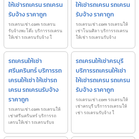
ให้เช่ารถเครน รถเครน
ให้เช่ารถเครน รถเครน
รับจ้าง ราคาถูก
รับจ้าง ราคาถูก
รถเครนเช่า.com รถเครน
รถเครนเช่า.com รถเครนให้
รับจ้างพะโต๊ะ บริการรถเครน
เช่าโนนศิลา บริการรถเครน
ให้เช่า รถเครนรับจ้าง ใ
ให้เช่า รถเครนรับจ้าง
รถเครนให้เช่า
รถเครนให้เช่าครบุรี
ศรีนครินทร์ บริการรถ
บริการรถเครนให้เช่า
เครนให้เช่า ให้เช่ารถ
ให้เช่ารถเครน รถเครน
เครน รถเครนรับจ้าง
รับจ้าง ราคาถูก
ราคาถูก
รถเครนเช่า.com รถเครนให้
เช่าครบุรี บริการรถเครนให้
รถเครนเช่า.com รถเครนให้
เช่า รถเครนรับจ้าง ใ
เช่าศรีนครินทร์ บริการรถ
เครนให้เช่า รถเครนรับจ