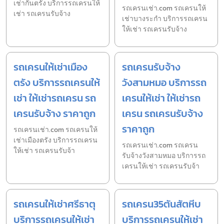
เช่ากันตรัง บริการรถเครนให้
รถเครนเช่า.com รถเครนให้
เช่า รถเครนรับจ้าง
เช่าบางระกำ บริการรถเครน
ให้เช่า รถเครนรับจ้าง
รถเครนให้เช่าเมือง
รถเครนรับจ้าง
ตรัง บริการรถเครนให้
วังสามหมอ บริการรถ
เช่า ให้เช่ารถเครน รถ
เครนให้เช่า ให้เช่ารถ
เครนรับจ้าง ราคาถูก
เครน รถเครนรับจ้าง
ราคาถูก
รถเครนเช่า.com รถเครนให้
เช่าเมืองตรัง บริการรถเครน
รถเครนเช่า.com รถเครน
ให้เช่า รถเครนรับจ้า
รับจ้างวังสามหมอ บริการรถ
เครนให้เช่า รถเครนรับจ้า
รถเครนให้เช่าศรีธาตุ
รถเครน35ตันสัตหีบ
บริการรถเครนให้เช่า
บริการรถเครนให้เช่า