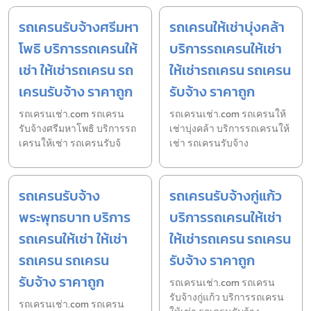
รถเครนรับจ้างศรีมหา
รถเครนให้เช่าบุ่งคล้า
โพธิ บริการรถเครนให้
บริการรถเครนให้เช่า
เช่า ให้เช่ารถเครน รถ
ให้เช่ารถเครน รถเครน
เครนรับจ้าง ราคาถูก
รับจ้าง ราคาถูก
รถเครนเช่า.com รถเครน
รถเครนเช่า.com รถเครนให้
รับจ้างศรีมหาโพธิ บริการรถ
เช่าบุ่งคล้า บริการรถเครนให้
เครนให้เช่า รถเครนรับจ้
เช่า รถเครนรับจ้าง
รถเครนรับจ้าง
รถเครนรับจ้างกู่แก้ว
พระพุทธบาท บริการ
บริการรถเครนให้เช่า
รถเครนให้เช่า ให้เช่า
ให้เช่ารถเครน รถเครน
รถเครน รถเครน
รับจ้าง ราคาถูก
รับจ้าง ราคาถูก
รถเครนเช่า.com รถเครน
รับจ้างกู่แก้ว บริการรถเครน
รถเครนเช่า.com รถเครน