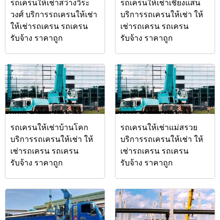
รถเครนให้เช่าสว่างวีระ
รถเครนให้เช่าเชียงแสน
วงศ์ บริการรถเครนให้เช่า
บริการรถเครนให้เช่า ให้
ให้เช่ารถเครน รถเครน
เช่ารถเครน รถเครน
รับจ้าง ราคาถูก
รับจ้าง ราคาถูก
รถเครนให้เช่าบ้านโคก
รถเครนให้เช่าแม่สรวย
บริการรถเครนให้เช่า ให้
บริการรถเครนให้เช่า ให้
เช่ารถเครน รถเครน
เช่ารถเครน รถเครน
รับจ้าง ราคาถูก
รับจ้าง ราคาถูก