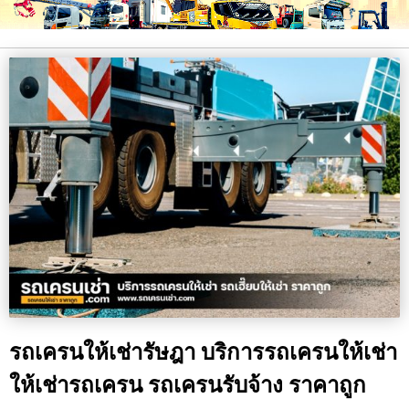
รถเครนให้เช่ารัษฎา บริการรถเครนให้เช่า
ให้เช่ารถเครน รถเครนรับจ้าง ราคาถูก