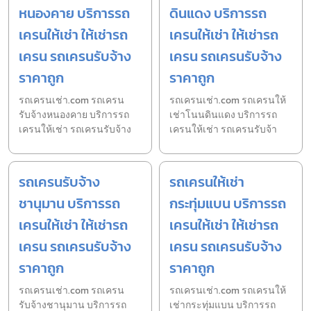
หนองคาย บริการรถ
ดินแดง บริการรถ
เครนให้เช่า ให้เช่ารถ
เครนให้เช่า ให้เช่ารถ
เครน รถเครนรับจ้าง
เครน รถเครนรับจ้าง
ราคาถูก
ราคาถูก
รถเครนเช่า.com รถเครน
รถเครนเช่า.com รถเครนให้
รับจ้างหนองคาย บริการรถ
เช่าโนนดินแดง บริการรถ
เครนให้เช่า รถเครนรับจ้าง
เครนให้เช่า รถเครนรับจ้า
รถเครนรับจ้าง
รถเครนให้เช่า
ชานุมาน บริการรถ
กระทุ่มแบน บริการรถ
เครนให้เช่า ให้เช่ารถ
เครนให้เช่า ให้เช่ารถ
เครน รถเครนรับจ้าง
เครน รถเครนรับจ้าง
ราคาถูก
ราคาถูก
รถเครนเช่า.com รถเครน
รถเครนเช่า.com รถเครนให้
รับจ้างชานุมาน บริการรถ
เช่ากระทุ่มแบน บริการรถ