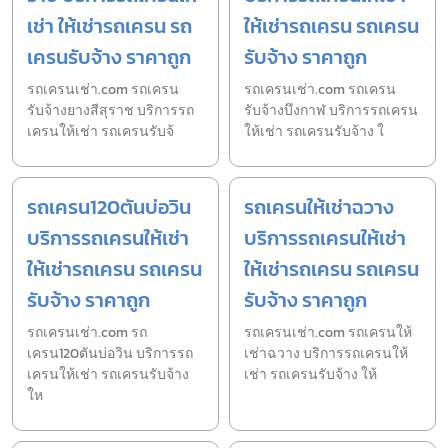
เช่า ให้เช่ารถเครน รถ
ให้เช่ารถเครน รถเครน
เครนรับจ้าง ราคาถูก
รับจ้าง ราคาถูก
รถเครนเช่า.com รถเครน
รถเครนเช่า.com รถเครน
รับจ้างยางสีสุราช บริการรถ
รับจ้างบึงกาฬ บริการรถเครน
เครนให้เช่า รถเครนรับจ้
ให้เช่า รถเครนรับจ้าง ใ
รถเครน120ตันบ่อวิน
รถเครนให้เช่าฉวาง
บริการรถเครนให้เช่า
บริการรถเครนให้เช่า
ให้เช่ารถเครน รถเครน
ให้เช่ารถเครน รถเครน
รับจ้าง ราคาถูก
รับจ้าง ราคาถูก
รถเครนเช่า.com รถ
รถเครนเช่า.com รถเครนให้
เครน120ตันบ่อวิน บริการรถ
เช่าฉวาง บริการรถเครนให้
เครนให้เช่า รถเครนรับจ้าง
เช่า รถเครนรับจ้าง ให้
ให