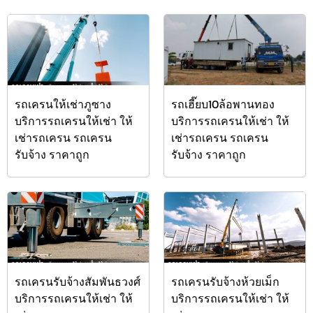
รถเครนให้เช่าภูซาง
รถเฮี๊ยบ10ล้อพานทอง
บริการรถเครนให้เช่า ให้
บริการรถเครนให้เช่า ให้
เช่ารถเครน รถเครน
เช่ารถเครน รถเครน
รับจ้าง ราคาถูก
รับจ้าง ราคาถูก
รถเครนรับจ้างสัมพันธวงศ์
รถเครนรับจ้างห้วยเม็ก
บริการรถเครนให้เช่า ให้
บริการรถเครนให้เช่า ให้