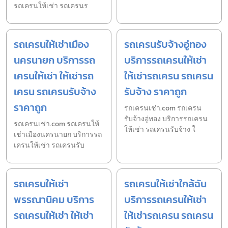
รถเครนให้เช่า รถเครนร
รถเครนให้เช่าเมือง
รถเครนรับจ้างอู่ทอง
นครนายก บริการรถ
บริการรถเครนให้เช่า
เครนให้เช่า ให้เช่ารถ
ให้เช่ารถเครน รถเครน
เครน รถเครนรับจ้าง
รับจ้าง ราคาถูก
ราคาถูก
รถเครนเช่า.com รถเครน
รับจ้างอู่ทอง บริการรถเครน
รถเครนเช่า.com รถเครนให้
ให้เช่า รถเครนรับจ้าง ใ
เช่าเมืองนครนายก บริการรถ
เครนให้เช่า รถเครนรับ
รถเครนให้เช่า
รถเครนให้เช่าใกล้ฉัน
พรรณานิคม บริการ
บริการรถเครนให้เช่า
รถเครนให้เช่า ให้เช่า
ให้เช่ารถเครน รถเครน