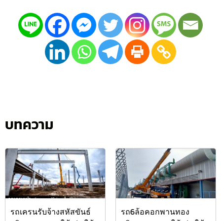
บทความ
รถเครนรับจ้างสหัสขันธ์
รถ6ล้อคอกพานทอง