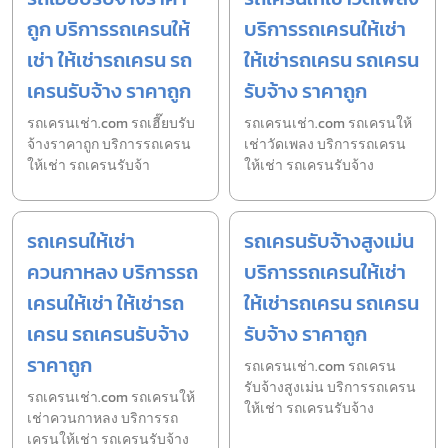
ถูก บริการรถเครนให้
บริการรถเครนให้เช่า
เช่า ให้เช่ารถเครน รถ
ให้เช่ารถเครน รถเครน
เครนรับจ้าง ราคาถูก
รับจ้าง ราคาถูก
รถเครนเช่า.com รถเฮี๊ยบรับ
รถเครนเช่า.com รถเครนให้
จ้างราคาถูก บริการรถเครน
เช่าวัดเพลง บริการรถเครน
ให้เช่า รถเครนรับจ้า
ให้เช่า รถเครนรับจ้าง
รถเครนให้เช่า
รถเครนรับจ้างสูงเม่น
ควนกาหลง บริการรถ
บริการรถเครนให้เช่า
เครนให้เช่า ให้เช่ารถ
ให้เช่ารถเครน รถเครน
เครน รถเครนรับจ้าง
รับจ้าง ราคาถูก
ราคาถูก
รถเครนเช่า.com รถเครน
รับจ้างสูงเม่น บริการรถเครน
รถเครนเช่า.com รถเครนให้
ให้เช่า รถเครนรับจ้าง
เช่าควนกาหลง บริการรถ
เครนให้เช่า รถเครนรับจ้าง