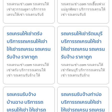
รถเครนเช่า.com รถเครนให้
รถเครนเช่า.com รถเฮี๊ยบพ่วง
เช่าสุวรรณคูหา บริการรถ
แม่ลูกพัทยา บริการรถเครนให้
เครนให้เช่า รถเครนรับจ้
เช่า รถเครนรับจ้
รถเครนให้เช่าตรัง
รถเครนให้เช่ารัตนบุรี
บริการรถเครนให้เช่า
บริการรถเครนให้เช่า
ให้เช่ารถเครน รถเครน
ให้เช่ารถเครน รถเครน
รับจ้าง ราคาถูก
รับจ้าง ราคาถูก
รถเครนเช่า.com รถเครนให้
รถเครนเช่า.com รถเครนให้
เช่าตรัง บริการรถเครนให้
เช่ารัตนบุรี บริการรถเครนให้
เช่า รถเครนรับจ้าง ให้
เช่า รถเครนรับจ้าง
รถเครนรับจ้าง
รถเครนรับจ้างท่าบ่อ
บ้านฉาง บริการรถ
บริการรถเครนให้เช่า
เครนให้เช่า ให้เช่ารถ
ให้เช่ารถเครน รถเครน