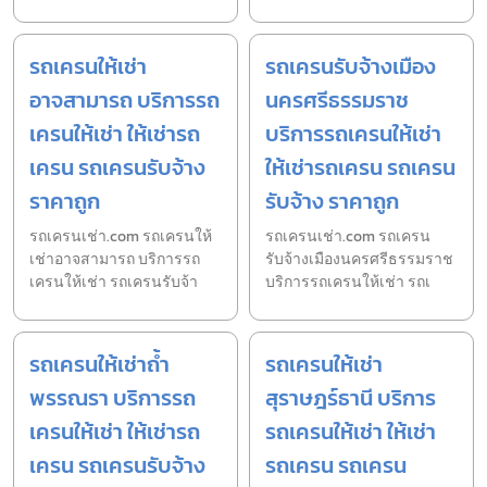
รถเครนให้เช่า
รถเครนรับจ้างเมือง
อาจสามารถ บริการรถ
นครศรีธรรมราช
เครนให้เช่า ให้เช่ารถ
บริการรถเครนให้เช่า
เครน รถเครนรับจ้าง
ให้เช่ารถเครน รถเครน
ราคาถูก
รับจ้าง ราคาถูก
รถเครนเช่า.com รถเครนให้
รถเครนเช่า.com รถเครน
เช่าอาจสามารถ บริการรถ
รับจ้างเมืองนครศรีธรรมราช
เครนให้เช่า รถเครนรับจ้า
บริการรถเครนให้เช่า รถเ
รถเครนให้เช่าถ้ำ
รถเครนให้เช่า
พรรณรา บริการรถ
สุราษฎร์ธานี บริการ
เครนให้เช่า ให้เช่ารถ
รถเครนให้เช่า ให้เช่า
เครน รถเครนรับจ้าง
รถเครน รถเครน