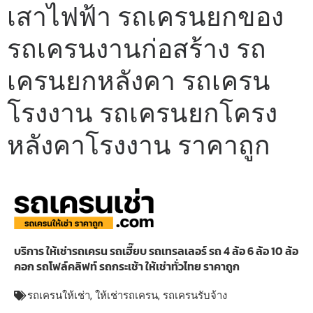
เสาไฟฟ้า รถเครนยกของ
รถเครนงานก่อสร้าง รถ
เครนยกหลังคา รถเครน
โรงงาน รถเครนยกโครง
หลังคาโรงงาน ราคาถูก
บริการ ให้เช่ารถเครน รถเฮี๊ยบ รถเทรลเลอร์ รถ 4 ล้อ 6 ล้อ 10 ล้อ
คอก รถโฟล์คลิฟท์ รถกระเช้า ให้เช่าทั่วไทย ราคาถูก
รถเครนให้เช่า
,
ให้เช่ารถเครน
,
รถเครนรับจ้าง