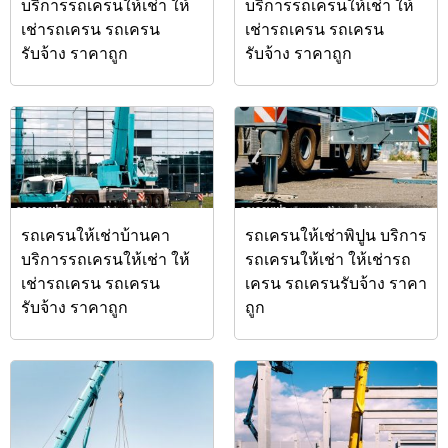
บริการรถเครนให้เช่า ให้
บริการรถเครนให้เช่า ให้
เช่ารถเครน รถเครน
เช่ารถเครน รถเครน
รับจ้าง ราคาถูก
รับจ้าง ราคาถูก
รถเครนให้เช่าบ้านคา
รถเครนให้เช่าพิปูน บริการ
บริการรถเครนให้เช่า ให้
รถเครนให้เช่า ให้เช่ารถ
เช่ารถเครน รถเครน
เครน รถเครนรับจ้าง ราคา
รับจ้าง ราคาถูก
ถูก