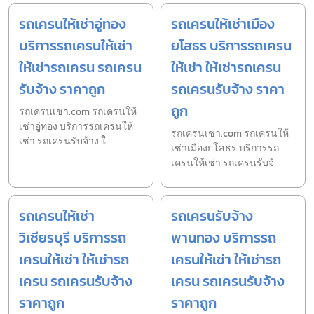
รถเครนให้เช่าอู่ทอง
รถเครนให้เช่าเมือง
บริการรถเครนให้เช่า
ยโสธร บริการรถเครน
ให้เช่ารถเครน รถเครน
ให้เช่า ให้เช่ารถเครน
รับจ้าง ราคาถูก
รถเครนรับจ้าง ราคา
ถูก
รถเครนเช่า.com รถเครนให้
เช่าอู่ทอง บริการรถเครนให้
รถเครนเช่า.com รถเครนให้
เช่า รถเครนรับจ้าง ใ
เช่าเมืองยโสธร บริการรถ
เครนให้เช่า รถเครนรับจ้
รถเครนให้เช่า
รถเครนรับจ้าง
วิเชียรบุรี บริการรถ
พานทอง บริการรถ
เครนให้เช่า ให้เช่ารถ
เครนให้เช่า ให้เช่ารถ
เครน รถเครนรับจ้าง
เครน รถเครนรับจ้าง
ราคาถูก
ราคาถูก