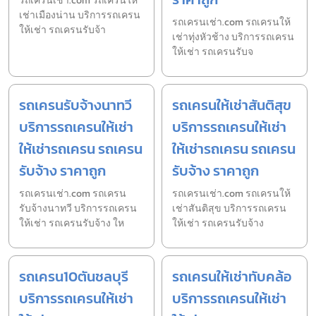
รถเครนเช่า.com รถเครนให้
เช่าเมืองน่าน บริการรถเครน
รถเครนเช่า.com รถเครนให้
ให้เช่า รถเครนรับจ้า
เช่าทุ่งหัวช้าง บริการรถเครน
ให้เช่า รถเครนรับจ
รถเครนรับจ้างนาทวี
รถเครนให้เช่าสันติสุข
บริการรถเครนให้เช่า
บริการรถเครนให้เช่า
ให้เช่ารถเครน รถเครน
ให้เช่ารถเครน รถเครน
รับจ้าง ราคาถูก
รับจ้าง ราคาถูก
รถเครนเช่า.com รถเครน
รถเครนเช่า.com รถเครนให้
รับจ้างนาทวี บริการรถเครน
เช่าสันติสุข บริการรถเครน
ให้เช่า รถเครนรับจ้าง ให
ให้เช่า รถเครนรับจ้าง
รถเครน10ตันชลบุรี
รถเครนให้เช่าทับคล้อ
บริการรถเครนให้เช่า
บริการรถเครนให้เช่า