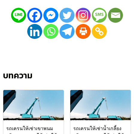
บทความ
รถเครนให้เช่าเขาพนม
รถเครนให้เช่าน้ำเกลี้ยง