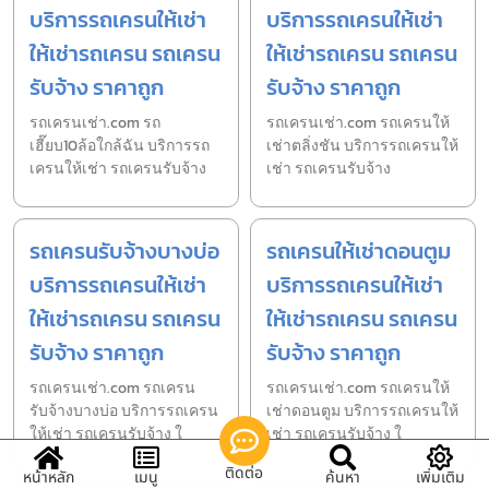
บริการรถเครนให้เช่า
บริการรถเครนให้เช่า
ให้เช่ารถเครน รถเครน
ให้เช่ารถเครน รถเครน
รับจ้าง ราคาถูก
รับจ้าง ราคาถูก
รถเครนเช่า.com รถ
รถเครนเช่า.com รถเครนให้
เฮี๊ยบ10ล้อใกล้ฉัน บริการรถ
เช่าตลิ่งชัน บริการรถเครนให้
เครนให้เช่า รถเครนรับจ้าง
เช่า รถเครนรับจ้าง
รถเครนรับจ้างบางบ่อ
รถเครนให้เช่าดอนตูม
บริการรถเครนให้เช่า
บริการรถเครนให้เช่า
ให้เช่ารถเครน รถเครน
ให้เช่ารถเครน รถเครน
รับจ้าง ราคาถูก
รับจ้าง ราคาถูก
รถเครนเช่า.com รถเครน
รถเครนเช่า.com รถเครนให้
รับจ้างบางบ่อ บริการรถเครน
เช่าดอนตูม บริการรถเครนให้
ให้เช่า รถเครนรับจ้าง ใ
เช่า รถเครนรับจ้าง ใ
ติดต่อ
หน้าหลัก
เมนู
ค้นหา
เพิ่มเติม