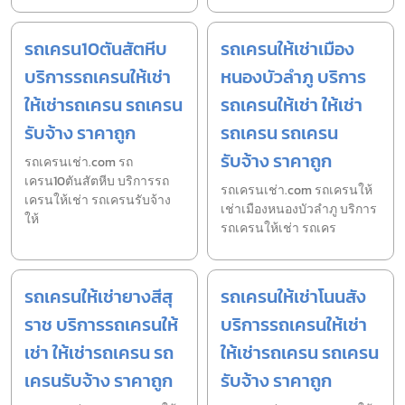
รถเครน10ตันสัตหีบ
รถเครนให้เช่าเมือง
บริการรถเครนให้เช่า
หนองบัวลำภู บริการ
ให้เช่ารถเครน รถเครน
รถเครนให้เช่า ให้เช่า
รับจ้าง ราคาถูก
รถเครน รถเครน
รับจ้าง ราคาถูก
รถเครนเช่า.com รถ
เครน10ตันสัตหีบ บริการรถ
รถเครนเช่า.com รถเครนให้
เครนให้เช่า รถเครนรับจ้าง
เช่าเมืองหนองบัวลำภู บริการ
ให้
รถเครนให้เช่า รถเคร
รถเครนให้เช่ายางสีสุ
รถเครนให้เช่าโนนสัง
ราช บริการรถเครนให้
บริการรถเครนให้เช่า
เช่า ให้เช่ารถเครน รถ
ให้เช่ารถเครน รถเครน
เครนรับจ้าง ราคาถูก
รับจ้าง ราคาถูก