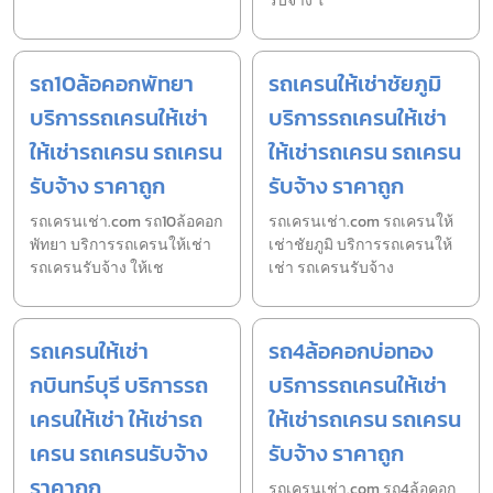
รับจ้าง ใ
รถ10ล้อคอกพัทยา
รถเครนให้เช่าชัยภูมิ
บริการรถเครนให้เช่า
บริการรถเครนให้เช่า
ให้เช่ารถเครน รถเครน
ให้เช่ารถเครน รถเครน
รับจ้าง ราคาถูก
รับจ้าง ราคาถูก
รถเครนเช่า.com รถ10ล้อคอก
รถเครนเช่า.com รถเครนให้
พัทยา บริการรถเครนให้เช่า
เช่าชัยภูมิ บริการรถเครนให้
รถเครนรับจ้าง ให้เช
เช่า รถเครนรับจ้าง
รถเครนให้เช่า
รถ4ล้อคอกบ่อทอง
กบินทร์บุรี บริการรถ
บริการรถเครนให้เช่า
เครนให้เช่า ให้เช่ารถ
ให้เช่ารถเครน รถเครน
เครน รถเครนรับจ้าง
รับจ้าง ราคาถูก
ราคาถูก
รถเครนเช่า.com รถ4ล้อคอก