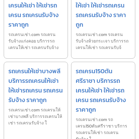
เครนให้เช่า ให้เช่ารถ
ให้เช่า ให้เช่ารถเครน
เครน รถเครนรับจ้าง
รถเครนรับจ้าง ราคา
ราคาถูก
ถูก
รถเครนเช่า.com รถเครน
รถเครนเช่า.com รถเครน
รับจ้างแก่งคอย บริการรถ
รับจ้างห้วยกระเจา บริการรถ
เครนให้เช่า รถเครนรับจ้าง
เครนให้เช่า รถเครนรับจ้
รถเครนให้เช่าบางพลี
รถเครน150ตัน
บริการรถเครนให้เช่า
ศรีราชา บริการรถ
ให้เช่ารถเครน รถเครน
เครนให้เช่า ให้เช่ารถ
รับจ้าง ราคาถูก
เครน รถเครนรับจ้าง
ราคาถูก
รถเครนเช่า.com รถเครนให้
เช่าบางพลี บริการรถเครนให้
รถเครนเช่า.com รถ
เช่า รถเครนรับจ้าง ใ
เครน150ตันศรีราชา บริการ
รถเครนให้เช่า รถเครน