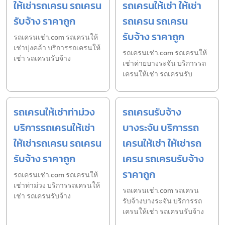
ให้เช่ารถเครน รถเครน
รถเครนให้เช่า ให้เช่า
รับจ้าง ราคาถูก
รถเครน รถเครน
รับจ้าง ราคาถูก
รถเครนเช่า.com รถเครนให้
เช่าบุ่งคล้า บริการรถเครนให้
รถเครนเช่า.com รถเครนให้
เช่า รถเครนรับจ้าง
เช่าค่ายบางระจัน บริการรถ
เครนให้เช่า รถเครนรับ
รถเครนให้เช่าท่าม่วง
รถเครนรับจ้าง
บริการรถเครนให้เช่า
บางระจัน บริการรถ
ให้เช่ารถเครน รถเครน
เครนให้เช่า ให้เช่ารถ
รับจ้าง ราคาถูก
เครน รถเครนรับจ้าง
ราคาถูก
รถเครนเช่า.com รถเครนให้
เช่าท่าม่วง บริการรถเครนให้
รถเครนเช่า.com รถเครน
เช่า รถเครนรับจ้าง
รับจ้างบางระจัน บริการรถ
เครนให้เช่า รถเครนรับจ้าง