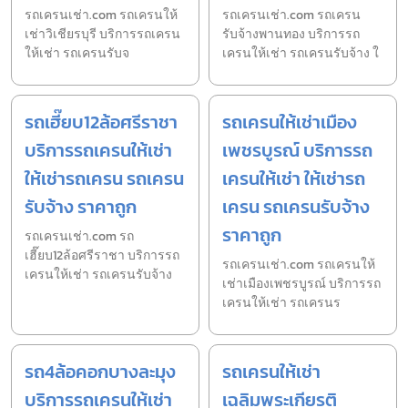
รถเครนเช่า.com รถเครนให้
รถเครนเช่า.com รถเครน
เช่าวิเชียรบุรี บริการรถเครน
รับจ้างพานทอง บริการรถ
ให้เช่า รถเครนรับจ
เครนให้เช่า รถเครนรับจ้าง ใ
รถเฮี๊ยบ12ล้อศรีราชา
รถเครนให้เช่าเมือง
บริการรถเครนให้เช่า
เพชรบูรณ์ บริการรถ
ให้เช่ารถเครน รถเครน
เครนให้เช่า ให้เช่ารถ
รับจ้าง ราคาถูก
เครน รถเครนรับจ้าง
ราคาถูก
รถเครนเช่า.com รถ
เฮี๊ยบ12ล้อศรีราชา บริการรถ
รถเครนเช่า.com รถเครนให้
เครนให้เช่า รถเครนรับจ้าง
เช่าเมืองเพชรบูรณ์ บริการรถ
เครนให้เช่า รถเครนร
รถ4ล้อคอกบางละมุง
รถเครนให้เช่า
บริการรถเครนให้เช่า
เฉลิมพระเกียรติ