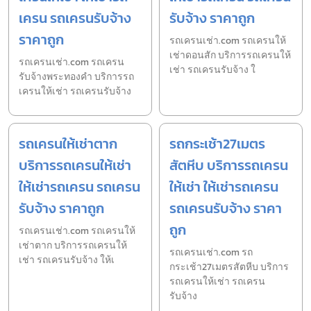
เครน รถเครนรับจ้าง
รับจ้าง ราคาถูก
ราคาถูก
รถเครนเช่า.com รถเครนให้
เช่าดอนสัก บริการรถเครนให้
รถเครนเช่า.com รถเครน
เช่า รถเครนรับจ้าง ใ
รับจ้างพระทองคำ บริการรถ
เครนให้เช่า รถเครนรับจ้าง
รถเครนให้เช่าตาก
รถกระเช้า27เมตร
บริการรถเครนให้เช่า
สัตหีบ บริการรถเครน
ให้เช่ารถเครน รถเครน
ให้เช่า ให้เช่ารถเครน
รับจ้าง ราคาถูก
รถเครนรับจ้าง ราคา
ถูก
รถเครนเช่า.com รถเครนให้
เช่าตาก บริการรถเครนให้
รถเครนเช่า.com รถ
เช่า รถเครนรับจ้าง ให้เ
กระเช้า27เมตรสัตหีบ บริการ
รถเครนให้เช่า รถเครน
รับจ้าง