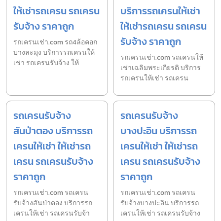
ให้เช่ารถเครน รถเครน
บริการรถเครนให้เช่า
รับจ้าง ราคาถูก
ให้เช่ารถเครน รถเครน
รับจ้าง ราคาถูก
รถเครนเช่า.com รถ4ล้อคอก
บางละมุง บริการรถเครนให้
รถเครนเช่า.com รถเครนให้
เช่า รถเครนรับจ้าง ให้
เช่าเฉลิมพระเกียรติ บริการ
รถเครนให้เช่า รถเครน
รถเครนรับจ้าง
รถเครนรับจ้าง
สันป่าตอง บริการรถ
บางปะอิน บริการรถ
เครนให้เช่า ให้เช่ารถ
เครนให้เช่า ให้เช่ารถ
เครน รถเครนรับจ้าง
เครน รถเครนรับจ้าง
ราคาถูก
ราคาถูก
รถเครนเช่า.com รถเครน
รถเครนเช่า.com รถเครน
รับจ้างสันป่าตอง บริการรถ
รับจ้างบางปะอิน บริการรถ
เครนให้เช่า รถเครนรับจ้า
เครนให้เช่า รถเครนรับจ้าง