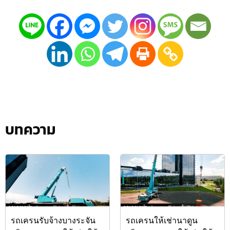
บทความ
รถเครนรับจ้างบางระจัน
รถเครนให้เช่านาดูน