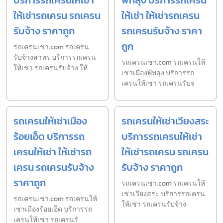
ให้เช่ารถเครน รถเครน
ให้เช่า ให้เช่ารถเครน
รับจ้าง ราคาถูก
รถเครนรับจ้าง ราคา
ถูก
รถเครนเช่า.com รถเครน
รับจ้างสาทร บริการรถเครน
รถเครนเช่า.com รถเครนให้
ให้เช่า รถเครนรับจ้าง ให้
เช่าเมืองพัทลุง บริการรถ
เครนให้เช่า รถเครนรับจ
รถเครนให้เช่าเมือง
รถเครนให้เช่าเวียงสระ
ร้อยเอ็ด บริการรถ
บริการรถเครนให้เช่า
เครนให้เช่า ให้เช่ารถ
ให้เช่ารถเครน รถเครน
เครน รถเครนรับจ้าง
รับจ้าง ราคาถูก
ราคาถูก
รถเครนเช่า.com รถเครนให้
เช่าเวียงสระ บริการรถเครน
รถเครนเช่า.com รถเครนให้
ให้เช่า รถเครนรับจ้าง
เช่าเมืองร้อยเอ็ด บริการรถ
เครนให้เช่า รถเครนรั