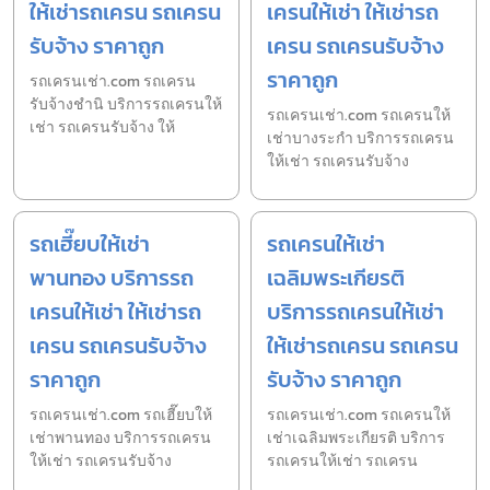
ให้เช่ารถเครน รถเครน
เครนให้เช่า ให้เช่ารถ
รับจ้าง ราคาถูก
เครน รถเครนรับจ้าง
ราคาถูก
รถเครนเช่า.com รถเครน
รับจ้างชำนิ บริการรถเครนให้
รถเครนเช่า.com รถเครนให้
เช่า รถเครนรับจ้าง ให้
เช่าบางระกำ บริการรถเครน
ให้เช่า รถเครนรับจ้าง
รถเฮี๊ยบให้เช่า
รถเครนให้เช่า
พานทอง บริการรถ
เฉลิมพระเกียรติ
เครนให้เช่า ให้เช่ารถ
บริการรถเครนให้เช่า
เครน รถเครนรับจ้าง
ให้เช่ารถเครน รถเครน
ราคาถูก
รับจ้าง ราคาถูก
รถเครนเช่า.com รถเฮี๊ยบให้
รถเครนเช่า.com รถเครนให้
เช่าพานทอง บริการรถเครน
เช่าเฉลิมพระเกียรติ บริการ
ให้เช่า รถเครนรับจ้าง
รถเครนให้เช่า รถเครน