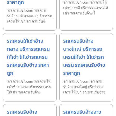
ราคาถูก
รถเครนเช่า.com รถเครนให้
เช่าบางพลี บริการรถเครนให้
รถเครนเช่า.com รถเครน
เช่า รถเครนรับจ้าง ใ
รับจ้างแก่งหางแมว บริการรถ
เครนให้เช่า รถเครนรับจ้
รถเครนให้เช่าช้าง
รถเครนรับจ้าง
กลาง บริการรถเครน
บางใหญ่ บริการรถ
ให้เช่า ให้เช่ารถเครน
เครนให้เช่า ให้เช่ารถ
รถเครนรับจ้าง ราคา
เครน รถเครนรับจ้าง
ถูก
ราคาถูก
รถเครนเช่า.com รถเครนให้
รถเครนเช่า.com รถเครน
เช่าช้างกลาง บริการรถเครน
รับจ้างบางใหญ่ บริการรถ
ให้เช่า รถเครนรับจ้าง
เครนให้เช่า รถเครนรับจ้าง
รถเครนรับจ้าง
รถเครนรับจ้างงาว