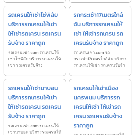
รถเครนให้เช่าโซ่พิสัย
รถกระเช้า17เมตรใกล้
บริการรถเครนให้เช่า
ฉัน บริการรถเครนให้
ให้เช่ารถเครน รถเครน
เช่า ให้เช่ารถเครน รถ
รับจ้าง ราคาถูก
เครนรับจ้าง ราคาถูก
รถเครนเช่า.com รถเครนให้
รถเครนเช่า.com รถ
เช่าโซ่พิสัย บริการรถเครนให้
กระเช้า17เมตรใกล้ฉัน บริการ
เช่า รถเครนรับจ้าง
รถเครนให้เช่า รถเครนรับจ้า
รถเครนให้เช่านาบอน
รถเครนให้เช่าเมือง
บริการรถเครนให้เช่า
นครพนม บริการรถ
ให้เช่ารถเครน รถเครน
เครนให้เช่า ให้เช่ารถ
รับจ้าง ราคาถูก
เครน รถเครนรับจ้าง
ราคาถูก
รถเครนเช่า.com รถเครนให้
เช่านาบอน บริการรถเครนให้