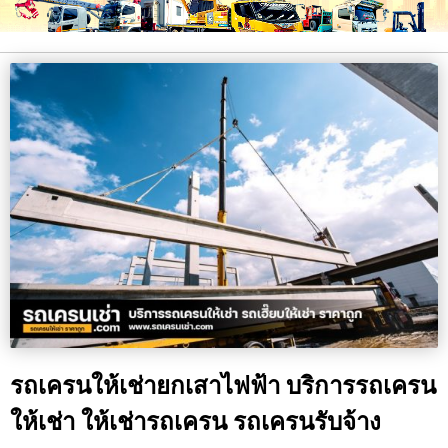
รถเครนให้เช่ายกเสาไฟฟ้า บริการรถเครน
ให้เช่า ให้เช่ารถเครน รถเครนรับจ้าง