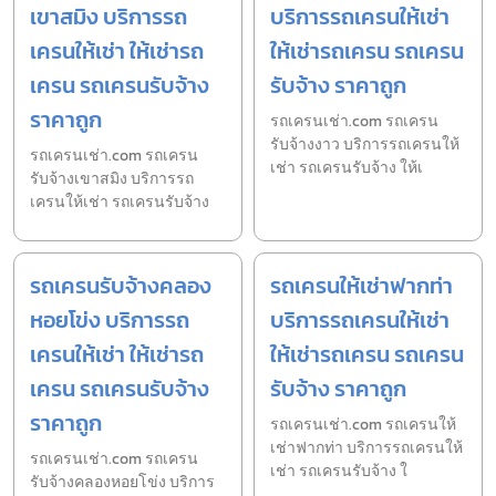
เขาสมิง บริการรถ
บริการรถเครนให้เช่า
เครนให้เช่า ให้เช่ารถ
ให้เช่ารถเครน รถเครน
เครน รถเครนรับจ้าง
รับจ้าง ราคาถูก
ราคาถูก
รถเครนเช่า.com รถเครน
รับจ้างงาว บริการรถเครนให้
รถเครนเช่า.com รถเครน
เช่า รถเครนรับจ้าง ให้เ
รับจ้างเขาสมิง บริการรถ
เครนให้เช่า รถเครนรับจ้าง
รถเครนรับจ้างคลอง
รถเครนให้เช่าฟากท่า
หอยโข่ง บริการรถ
บริการรถเครนให้เช่า
เครนให้เช่า ให้เช่ารถ
ให้เช่ารถเครน รถเครน
เครน รถเครนรับจ้าง
รับจ้าง ราคาถูก
ราคาถูก
รถเครนเช่า.com รถเครนให้
เช่าฟากท่า บริการรถเครนให้
รถเครนเช่า.com รถเครน
เช่า รถเครนรับจ้าง ใ
รับจ้างคลองหอยโข่ง บริการ