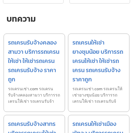
บทความ
รถเครนรับจ้างคลอง
รถเครนให้เช่า
สามวา บริการรถเครน
ยางชุมน้อย บริการรถ
ให้เช่า ให้เช่ารถเครน
เครนให้เช่า ให้เช่ารถ
รถเครนรับจ้าง ราคา
เครน รถเครนรับจ้าง
ถูก
ราคาถูก
รถเครนเช่า.com รถเครน
รถเครนเช่า.com รถเครนให้
รับจ้างคลองสามวา บริการรถ
เช่ายางชุมน้อย บริการรถ
เครนให้เช่า รถเครนรับจ้า
เครนให้เช่า รถเครนรับจ้
รถเครนรับจ้างสาทร
รถเครนให้เช่าเมือง
บริการรถเครนให้เช่า
พัทลุง บริการรถเครน