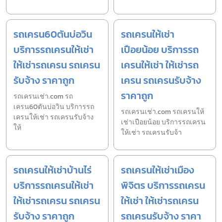
รถเครน60ตันบ่อวิน
รถเครนให้เช่า
บริการรถเครนให้เช่า
เปือยน้อย บริการรถ
ให้เช่ารถเครน รถเครน
เครนให้เช่า ให้เช่ารถ
รับจ้าง ราคาถูก
เครน รถเครนรับจ้าง
ราคาถูก
รถเครนเช่า.com รถ
เครน60ตันบ่อวิน บริการรถ
รถเครนเช่า.com รถเครนให้
เครนให้เช่า รถเครนรับจ้าง
เช่าเปือยน้อย บริการรถเครน
ให้
ให้เช่า รถเครนรับจ้า
รถเครนให้เช่าบ้านไร่
รถเครนให้เช่าเมือง
บริการรถเครนให้เช่า
พิจิตร บริการรถเครน
ให้เช่ารถเครน รถเครน
ให้เช่า ให้เช่ารถเครน
รับจ้าง ราคาถูก
รถเครนรับจ้าง ราคา