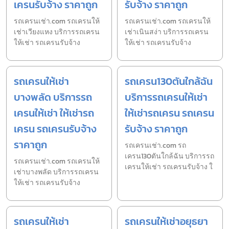
เครนรับจ้าง ราคาถูก
รับจ้าง ราคาถูก
รถเครนเช่า.com รถเครนให้
รถเครนเช่า.com รถเครนให้
เช่าเวียงแหง บริการรถเครน
เช่าเนินสง่า บริการรถเครน
ให้เช่า รถเครนรับจ้าง
ให้เช่า รถเครนรับจ้าง
รถเครนให้เช่า
รถเครน130ตันใกล้ฉัน
บางพลัด บริการรถ
บริการรถเครนให้เช่า
เครนให้เช่า ให้เช่ารถ
ให้เช่ารถเครน รถเครน
เครน รถเครนรับจ้าง
รับจ้าง ราคาถูก
ราคาถูก
รถเครนเช่า.com รถ
เครน130ตันใกล้ฉัน บริการรถ
รถเครนเช่า.com รถเครนให้
เครนให้เช่า รถเครนรับจ้าง ใ
เช่าบางพลัด บริการรถเครน
ให้เช่า รถเครนรับจ้าง
รถเครนให้เช่า
รถเครนให้เช่าอยุธยา