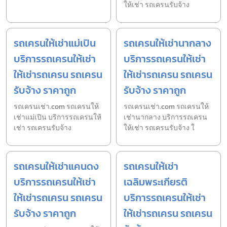
ให้เช่า รถเครนรับจ้าง
รถเครนให้เช่าแม่เปิน
รถเครนให้เช่านากลาง
บริการรถเครนให้เช่า
บริการรถเครนให้เช่า
ให้เช่ารถเครน รถเครน
ให้เช่ารถเครน รถเครน
รับจ้าง ราคาถูก
รับจ้าง ราคาถูก
รถเครนเช่า.com รถเครนให้
รถเครนเช่า.com รถเครนให้
เช่าแม่เปิน บริการรถเครนให้
เช่านากลาง บริการรถเครน
เช่า รถเครนรับจ้าง
ให้เช่า รถเครนรับจ้าง ใ
รถเครนให้เช่าแคนดง
รถเครนให้เช่า
บริการรถเครนให้เช่า
เฉลิมพระเกียรติ
ให้เช่ารถเครน รถเครน
บริการรถเครนให้เช่า
รับจ้าง ราคาถูก
ให้เช่ารถเครน รถเครน