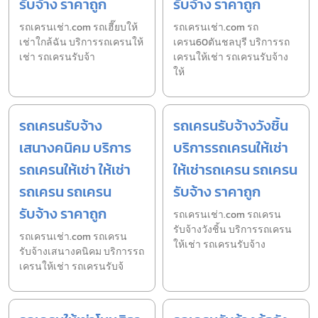
รับจ้าง ราคาถูก
รับจ้าง ราคาถูก
รถเครนเช่า.com รถเฮี๊ยบให้
รถเครนเช่า.com รถ
เช่าใกล้ฉัน บริการรถเครนให้
เครน60ตันชลบุรี บริการรถ
เช่า รถเครนรับจ้า
เครนให้เช่า รถเครนรับจ้าง
ให้
รถเครนรับจ้าง
รถเครนรับจ้างวังชิ้น
เสนางคนิคม บริการ
บริการรถเครนให้เช่า
รถเครนให้เช่า ให้เช่า
ให้เช่ารถเครน รถเครน
รถเครน รถเครน
รับจ้าง ราคาถูก
รับจ้าง ราคาถูก
รถเครนเช่า.com รถเครน
รับจ้างวังชิ้น บริการรถเครน
รถเครนเช่า.com รถเครน
ให้เช่า รถเครนรับจ้าง
รับจ้างเสนางคนิคม บริการรถ
เครนให้เช่า รถเครนรับจ้