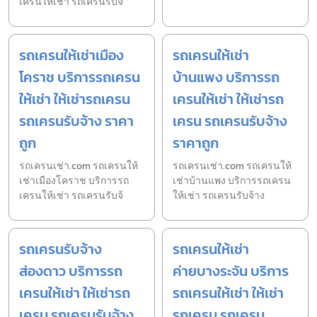
เครนให้เช่า รถเครนรับจ
รถเครนให้เช่าเมือง
รถเครนให้เช่า
โคราช บริการรถเครน
บ้านแพง บริการรถ
ให้เช่า ให้เช่ารถเครน
เครนให้เช่า ให้เช่ารถ
รถเครนรับจ้าง ราคา
เครน รถเครนรับจ้าง
ถูก
ราคาถูก
รถเครนเช่า.com รถเครนให้
รถเครนเช่า.com รถเครนให้
เช่าเมืองโคราช บริการรถ
เช่าบ้านแพง บริการรถเครน
เครนให้เช่า รถเครนรับจ้
ให้เช่า รถเครนรับจ้าง
รถเครนรับจ้าง
รถเครนให้เช่า
ส่องดาว บริการรถ
ค่ายบางระจัน บริการ
เครนให้เช่า ให้เช่ารถ
รถเครนให้เช่า ให้เช่า
เครน รถเครนรับจ้าง
รถเครน รถเครน