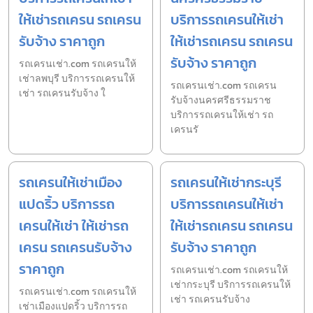
ให้เช่ารถเครน รถเครน
บริการรถเครนให้เช่า
รับจ้าง ราคาถูก
ให้เช่ารถเครน รถเครน
รับจ้าง ราคาถูก
รถเครนเช่า.com รถเครนให้
เช่าลพบุรี บริการรถเครนให้
รถเครนเช่า.com รถเครน
เช่า รถเครนรับจ้าง ใ
รับจ้างนครศรีธรรมราช
บริการรถเครนให้เช่า รถ
เครนรั
รถเครนให้เช่าเมือง
รถเครนให้เช่ากระบุรี
แปดริ้ว บริการรถ
บริการรถเครนให้เช่า
เครนให้เช่า ให้เช่ารถ
ให้เช่ารถเครน รถเครน
เครน รถเครนรับจ้าง
รับจ้าง ราคาถูก
ราคาถูก
รถเครนเช่า.com รถเครนให้
เช่ากระบุรี บริการรถเครนให้
รถเครนเช่า.com รถเครนให้
เช่า รถเครนรับจ้าง
เช่าเมืองแปดริ้ว บริการรถ