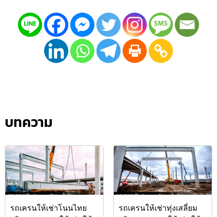
บทความ
รถเครนให้เช่าโนนไทย
รถเครนให้เช่าทุ่งเสลี่ยม