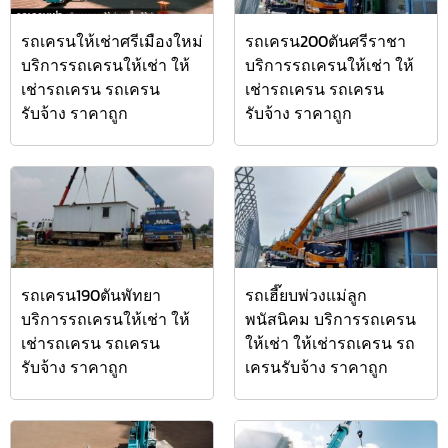
รถเครนให้เช่าศรีเมืองใหม่
รถเครน200ตันศรีราชา
บริการรถเครนให้เช่า ให้
บริการรถเครนให้เช่า ให้
เช่ารถเครน รถเครน
เช่ารถเครน รถเครน
รับจ้าง ราคาถูก
รับจ้าง ราคาถูก
รถเครน190ตันพัทยา
รถเฮี๊ยบพ่วงแม่ลูก
บริการรถเครนให้เช่า ให้
พนัสนิคม บริการรถเครน
เช่ารถเครน รถเครน
ให้เช่า ให้เช่ารถเครน รถ
รับจ้าง ราคาถูก
เครนรับจ้าง ราคาถูก