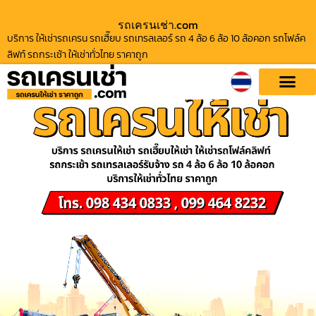
รถเครนเช่า.com
บริการ ให้เช่ารถเครน รถเฮี๊ยบ รถเทรลเลอร์ รถ 4 ล้อ 6 ล้อ 10 ล้อคอก รถโฟล์ค
ลิฟท์ รถกระเช้า ให้เช่าทั่วไทย ราคาถูก