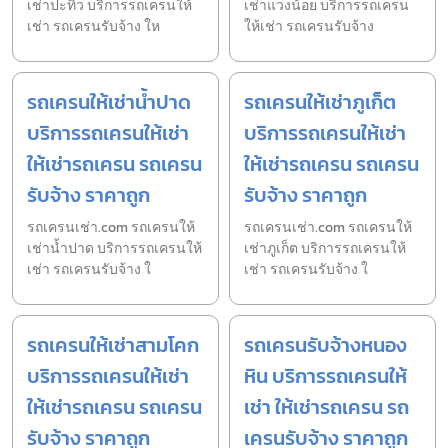
เช่าปะทิว บริการรถเครนให้
เช่าแวงน้อย บริการรถเครน
เช่า รถเครนรับจ้าง ให
ให้เช่า รถเครนรับจ้าง
รถเครนให้เช่าน้ำปาด
รถเครนให้เช่าภูเก็ต
บริการรถเครนให้เช่า
บริการรถเครนให้เช่า
ให้เช่ารถเครน รถเครน
ให้เช่ารถเครน รถเครน
รับจ้าง ราคาถูก
รับจ้าง ราคาถูก
รถเครนเช่า.com รถเครนให้
รถเครนเช่า.com รถเครนให้
เช่าน้ำปาด บริการรถเครนให้
เช่าภูเก็ต บริการรถเครนให้
เช่า รถเครนรับจ้าง ใ
เช่า รถเครนรับจ้าง ใ
รถเครนให้เช่าสามโคก
รถเครนรับจ้างหนอง
บริการรถเครนให้เช่า
หิน บริการรถเครนให้
ให้เช่ารถเครน รถเครน
เช่า ให้เช่ารถเครน รถ
รับจ้าง ราคาถูก
เครนรับจ้าง ราคาถูก