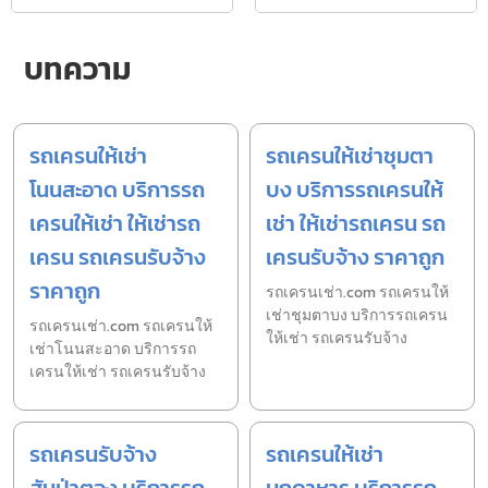
บทความ
รถเครนให้เช่า
รถเครนให้เช่าชุมตา
โนนสะอาด บริการรถ
บง บริการรถเครนให้
เครนให้เช่า ให้เช่ารถ
เช่า ให้เช่ารถเครน รถ
เครน รถเครนรับจ้าง
เครนรับจ้าง ราคาถูก
ราคาถูก
รถเครนเช่า.com รถเครนให้
เช่าชุมตาบง บริการรถเครน
รถเครนเช่า.com รถเครนให้
ให้เช่า รถเครนรับจ้าง
เช่าโนนสะอาด บริการรถ
เครนให้เช่า รถเครนรับจ้าง
รถเครนรับจ้าง
รถเครนให้เช่า
สันป่าตอง บริการรถ
มุกดาหาร บริการรถ