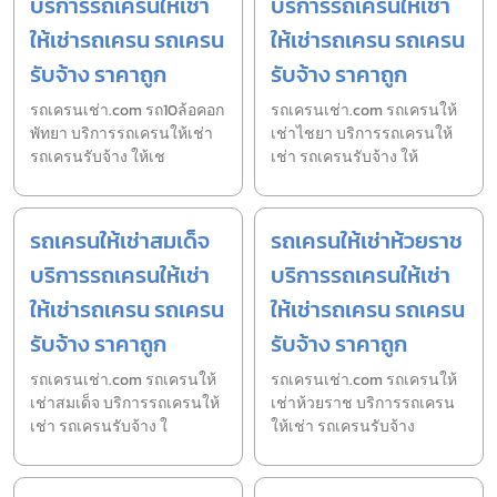
บริการรถเครนให้เช่า
บริการรถเครนให้เช่า
ให้เช่ารถเครน รถเครน
ให้เช่ารถเครน รถเครน
รับจ้าง ราคาถูก
รับจ้าง ราคาถูก
รถเครนเช่า.com รถ10ล้อคอก
รถเครนเช่า.com รถเครนให้
พัทยา บริการรถเครนให้เช่า
เช่าไชยา บริการรถเครนให้
รถเครนรับจ้าง ให้เช
เช่า รถเครนรับจ้าง ให้
รถเครนให้เช่าสมเด็จ
รถเครนให้เช่าห้วยราช
บริการรถเครนให้เช่า
บริการรถเครนให้เช่า
ให้เช่ารถเครน รถเครน
ให้เช่ารถเครน รถเครน
รับจ้าง ราคาถูก
รับจ้าง ราคาถูก
รถเครนเช่า.com รถเครนให้
รถเครนเช่า.com รถเครนให้
เช่าสมเด็จ บริการรถเครนให้
เช่าห้วยราช บริการรถเครน
เช่า รถเครนรับจ้าง ใ
ให้เช่า รถเครนรับจ้าง