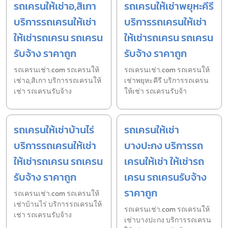
รถเครนให้เช่าอ,สิเกา
รถเครนให้เช่าพยุหะคีรี
บริการรถเครนให้เช่า
บริการรถเครนให้เช่า
ให้เช่ารถเครน รถเครน
ให้เช่ารถเครน รถเครน
รับจ้าง ราคาถูก
รับจ้าง ราคาถูก
รถเครนเช่า.com รถเครนให้
รถเครนเช่า.com รถเครนให้
เช่าอ,สิเกา บริการรถเครนให้
เช่าพยุหะคีรี บริการรถเครน
เช่า รถเครนรับจ้าง
ให้เช่า รถเครนรับจ้า
รถเครนให้เช่าบ้านไร่
รถเครนให้เช่า
บริการรถเครนให้เช่า
บางปะกง บริการรถ
ให้เช่ารถเครน รถเครน
เครนให้เช่า ให้เช่ารถ
รับจ้าง ราคาถูก
เครน รถเครนรับจ้าง
ราคาถูก
รถเครนเช่า.com รถเครนให้
เช่าบ้านไร่ บริการรถเครนให้
รถเครนเช่า.com รถเครนให้
เช่า รถเครนรับจ้าง
เช่าบางปะกง บริการรถเครน