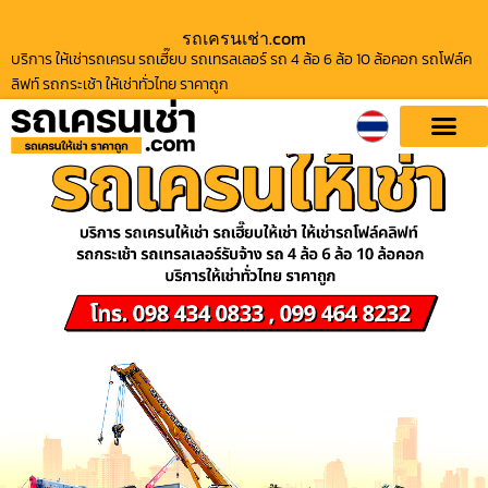
รถเครนเช่า.com
บริการ ให้เช่ารถเครน รถเฮี๊ยบ รถเทรลเลอร์ รถ 4 ล้อ 6 ล้อ 10 ล้อคอก รถโฟล์ค
ลิฟท์ รถกระเช้า ให้เช่าทั่วไทย ราคาถูก