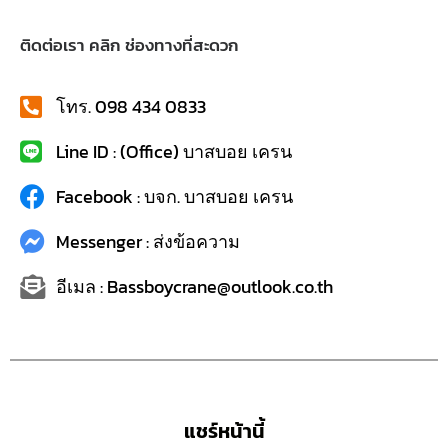
ติดต่อเรา คลิก ช่องทางที่สะดวก
โทร. 098 434 0833
Line ID : (Office) บาสบอย เครน
Facebook : บจก. บาสบอย เครน
Messenger : ส่งข้อความ
อีเมล : Bassboycrane@outlook.co.th
แชร์หน้านี้