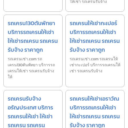
ให้เช่า รถเครนรับจ้าง
รถเครน130ตันพัทยา
รถเครนให้เช่ากะเปอร์
บริการรถเครนให้เช่า
บริการรถเครนให้เช่า
ให้เช่ารถเครน รถเครน
ให้เช่ารถเครน รถเครน
รับจ้าง ราคาถูก
รับจ้าง ราคาถูก
รถเครนเช่า.com รถ
รถเครนเช่า.com รถเครนให้
เครน130ตันพัทยา บริการรถ
เช่ากะเปอร์ บริการรถเครนให้
เครนให้เช่า รถเครนรับจ้าง
เช่า รถเครนรับจ้าง
ให้
รถเครนรับจ้าง
รถเครนให้เช่าเอราวัณ
อรัญประเทศ บริการ
บริการรถเครนให้เช่า
รถเครนให้เช่า ให้เช่า
ให้เช่ารถเครน รถเครน
รถเครน รถเครน
รับจ้าง ราคาถูก