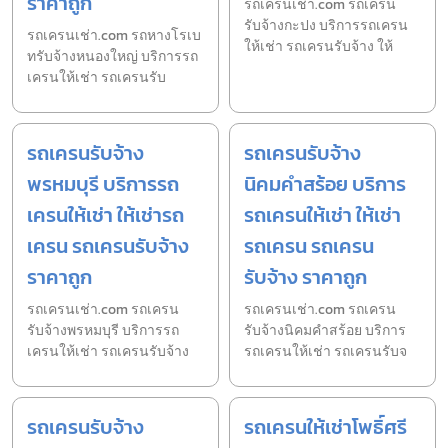
ราคาถูก
รถเครนเช่า.com รถเครน
รับจ้างกะปง บริการรถเครน
รถเครนเช่า.com รถหางโรเบ
ให้เช่า รถเครนรับจ้าง ให้
ทรับจ้างหนองใหญ่ บริการรถ
เครนให้เช่า รถเครนรับ
รถเครนรับจ้าง
รถเครนรับจ้าง
พรหมบุรี บริการรถ
นิคมคำสร้อย บริการ
เครนให้เช่า ให้เช่ารถ
รถเครนให้เช่า ให้เช่า
เครน รถเครนรับจ้าง
รถเครน รถเครน
ราคาถูก
รับจ้าง ราคาถูก
รถเครนเช่า.com รถเครน
รถเครนเช่า.com รถเครน
รับจ้างพรหมบุรี บริการรถ
รับจ้างนิคมคำสร้อย บริการ
เครนให้เช่า รถเครนรับจ้าง
รถเครนให้เช่า รถเครนรับจ
รถเครนรับจ้าง
รถเครนให้เช่าโพธิ์ศรี