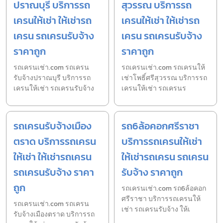
ปราณบุรี บริการรถ
สุวรรณ บริการรถ
เครนให้เช่า ให้เช่ารถ
เครนให้เช่า ให้เช่ารถ
เครน รถเครนรับจ้าง
เครน รถเครนรับจ้าง
ราคาถูก
ราคาถูก
รถเครนเช่า.com รถเครน
รถเครนเช่า.com รถเครนให้
รับจ้างปราณบุรี บริการรถ
เช่าโพธิ์ศรีสุวรรณ บริการรถ
เครนให้เช่า รถเครนรับจ้าง
เครนให้เช่า รถเครนร
รถเครนรับจ้างเมือง
รถ6ล้อคอกศรีราชา
ตราด บริการรถเครน
บริการรถเครนให้เช่า
ให้เช่า ให้เช่ารถเครน
ให้เช่ารถเครน รถเครน
รถเครนรับจ้าง ราคา
รับจ้าง ราคาถูก
ถูก
รถเครนเช่า.com รถ6ล้อคอก
ศรีราชา บริการรถเครนให้
รถเครนเช่า.com รถเครน
เช่า รถเครนรับจ้าง ให้เ
รับจ้างเมืองตราด บริการรถ