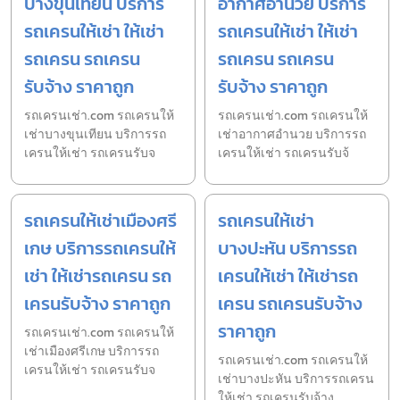
บางขุนเทียน บริการ
อากาศอำนวย บริการ
รถเครนให้เช่า ให้เช่า
รถเครนให้เช่า ให้เช่า
รถเครน รถเครน
รถเครน รถเครน
รับจ้าง ราคาถูก
รับจ้าง ราคาถูก
รถเครนเช่า.com รถเครนให้
รถเครนเช่า.com รถเครนให้
เช่าบางขุนเทียน บริการรถ
เช่าอากาศอำนวย บริการรถ
เครนให้เช่า รถเครนรับจ
เครนให้เช่า รถเครนรับจ้
รถเครนให้เช่าเมืองศรี
รถเครนให้เช่า
เกษ บริการรถเครนให้
บางปะหัน บริการรถ
เช่า ให้เช่ารถเครน รถ
เครนให้เช่า ให้เช่ารถ
เครนรับจ้าง ราคาถูก
เครน รถเครนรับจ้าง
ราคาถูก
รถเครนเช่า.com รถเครนให้
เช่าเมืองศรีเกษ บริการรถ
รถเครนเช่า.com รถเครนให้
เครนให้เช่า รถเครนรับจ
เช่าบางปะหัน บริการรถเครน
ให้เช่า รถเครนรับจ้าง