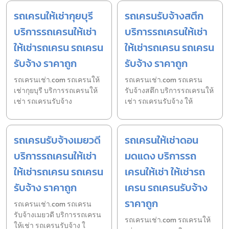
รถเครนให้เช่ากุยบุรี
รถเครนรับจ้างสตึก
บริการรถเครนให้เช่า
บริการรถเครนให้เช่า
ให้เช่ารถเครน รถเครน
ให้เช่ารถเครน รถเครน
รับจ้าง ราคาถูก
รับจ้าง ราคาถูก
รถเครนเช่า.com รถเครนให้
รถเครนเช่า.com รถเครน
เช่ากุยบุรี บริการรถเครนให้
รับจ้างสตึก บริการรถเครนให้
เช่า รถเครนรับจ้าง
เช่า รถเครนรับจ้าง ให้
รถเครนรับจ้างเมยวดี
รถเครนให้เช่าดอน
บริการรถเครนให้เช่า
มดแดง บริการรถ
ให้เช่ารถเครน รถเครน
เครนให้เช่า ให้เช่ารถ
รับจ้าง ราคาถูก
เครน รถเครนรับจ้าง
ราคาถูก
รถเครนเช่า.com รถเครน
รับจ้างเมยวดี บริการรถเครน
รถเครนเช่า.com รถเครนให้
ให้เช่า รถเครนรับจ้าง ใ