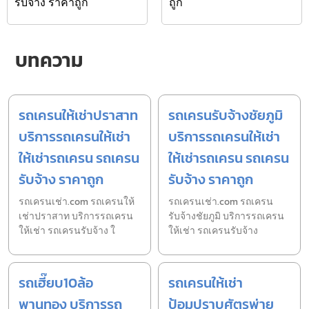
รับจ้าง ราคาถูก
ถูก
บทความ
รถเครนให้เช่าปราสาท
รถเครนรับจ้างชัยภูมิ
บริการรถเครนให้เช่า
บริการรถเครนให้เช่า
ให้เช่ารถเครน รถเครน
ให้เช่ารถเครน รถเครน
รับจ้าง ราคาถูก
รับจ้าง ราคาถูก
รถเครนเช่า.com รถเครนให้
รถเครนเช่า.com รถเครน
เช่าปราสาท บริการรถเครน
รับจ้างชัยภูมิ บริการรถเครน
ให้เช่า รถเครนรับจ้าง ใ
ให้เช่า รถเครนรับจ้าง
รถเฮี๊ยบ10ล้อ
รถเครนให้เช่า
พานทอง บริการรถ
ป้อมปราบศัตรูพ่าย