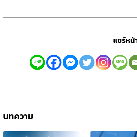
แชร์หน้า
บทความ