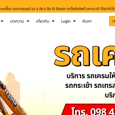
 รถเฮี๊ยบ รถเทรลเลอร์ รถ 4 ล้อ 6 ล้อ 10 ล้อคอก รถโฟล์คลิฟท์ รถกระเช้า ให้เช่าทั่ว
บทความ
เกี่ยวกับ
Login
ค้นหา
เ