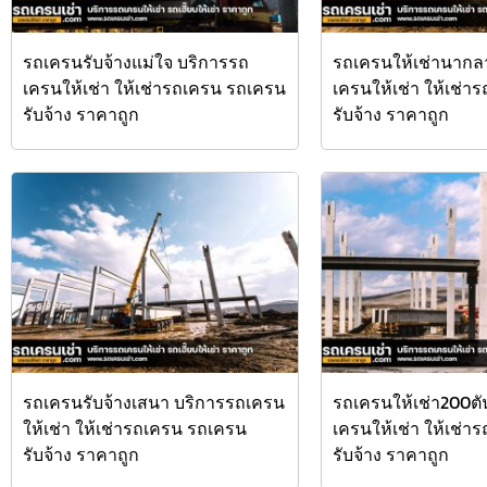
รถเครนรับจ้างแม่ใจ บริการรถ
รถเครนให้เช่านากล
เครนให้เช่า ให้เช่ารถเครน รถเครน
เครนให้เช่า ให้เช่
รับจ้าง ราคาถูก
รับจ้าง ราคาถูก
รถเครนรับจ้างเสนา บริการรถเครน
รถเครนให้เช่า200ตั
ให้เช่า ให้เช่ารถเครน รถเครน
เครนให้เช่า ให้เช่
รับจ้าง ราคาถูก
รับจ้าง ราคาถูก