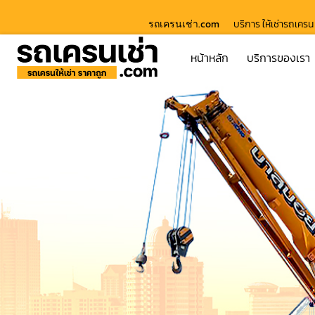
รถเครนเช่า.com
บริการ ให้เช่ารถเครน
หน้าหลัก
บริการของเรา