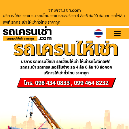
รถเครนเช่า.com
บริการ ให้เช่ารถเครน รถเฮี๊ยบ รถเทรลเลอร์ รถ 4 ล้อ 6 ล้อ 10 ล้อคอก รถโฟล์ค
ลิฟท์ รถกระเช้า ให้เช่าทั่วไทย ราคาถูก