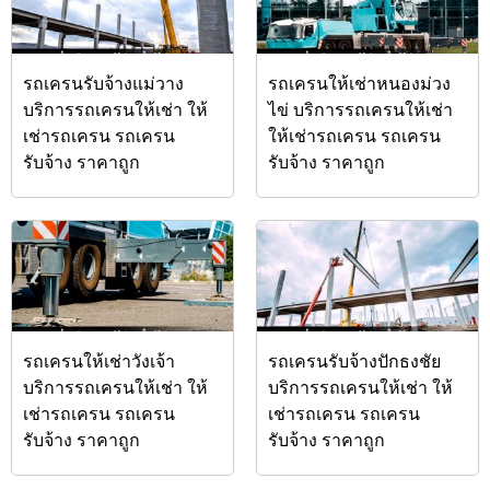
รถเครนรับจ้างแม่วาง
รถเครนให้เช่าหนองม่วง
บริการรถเครนให้เช่า ให้
ไข่ บริการรถเครนให้เช่า
เช่ารถเครน รถเครน
ให้เช่ารถเครน รถเครน
รับจ้าง ราคาถูก
รับจ้าง ราคาถูก
รถเครนให้เช่าวังเจ้า
รถเครนรับจ้างปักธงชัย
บริการรถเครนให้เช่า ให้
บริการรถเครนให้เช่า ให้
เช่ารถเครน รถเครน
เช่ารถเครน รถเครน
รับจ้าง ราคาถูก
รับจ้าง ราคาถูก