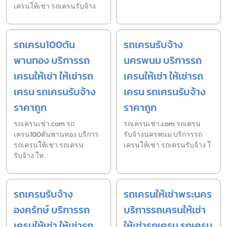
เครนให้เช่า รถเครนรับจ้าง
รถเครน100ตัน
รถเครนรับจ้าง
พานทอง บริการรถ
นครพนม บริการรถ
เครนให้เช่า ให้เช่ารถ
เครนให้เช่า ให้เช่ารถ
เครน รถเครนรับจ้าง
เครน รถเครนรับจ้าง
ราคาถูก
ราคาถูก
รถเครนเช่า.com รถ
รถเครนเช่า.com รถเครน
เครน100ตันพานทอง บริการ
รับจ้างนครพนม บริการรถ
รถเครนให้เช่า รถเครน
เครนให้เช่า รถเครนรับจ้าง ใ
รับจ้าง ให
รถเครนรับจ้าง
รถเครนให้เช่าพระนคร
องครักษ์ บริการรถ
บริการรถเครนให้เช่า
เครนให้เช่า ให้เช่ารถ
ให้เช่ารถเครน รถเครน