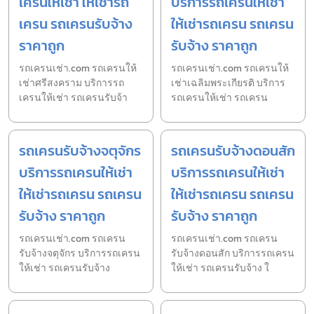
เครนให้เช่า ให้เช่ารถ
บริการรถเครนให้เช่า
เครน รถเครนรับจ้าง
ให้เช่ารถเครน รถเครน
ราคาถูก
รับจ้าง ราคาถูก
รถเครนเช่า.com รถเครนให้
รถเครนเช่า.com รถเครนให้
เช่าศรีสงคราม บริการรถ
เช่าเฉลิมพระเกียรติ บริการ
เครนให้เช่า รถเครนรับจ้า
รถเครนให้เช่า รถเครน
รถเครนรับจ้างจตุจักร
รถเครนรับจ้างดอนสัก
บริการรถเครนให้เช่า
บริการรถเครนให้เช่า
ให้เช่ารถเครน รถเครน
ให้เช่ารถเครน รถเครน
รับจ้าง ราคาถูก
รับจ้าง ราคาถูก
รถเครนเช่า.com รถเครน
รถเครนเช่า.com รถเครน
รับจ้างจตุจักร บริการรถเครน
รับจ้างดอนสัก บริการรถเครน
ให้เช่า รถเครนรับจ้าง
ให้เช่า รถเครนรับจ้าง ใ