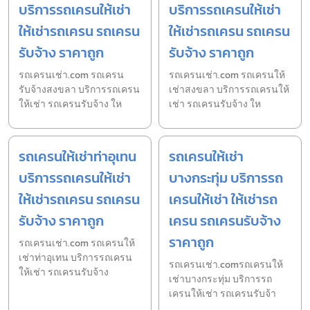
บริการรถเครนให้เช่า
บริการรถเครนให้เช่า
ให้เช่ารถเครน รถเครน
ให้เช่ารถเครน รถเครน
รับจ้าง ราคาถูก
รับจ้าง ราคาถูก
รถเครนเช่า.com รถเครน
รถเครนเช่า.com รถเครนให้
รับจ้างสงขลา บริการรถเครน
เช่าสงขลา บริการรถเครนให้
ให้เช่า รถเครนรับจ้าง ให
เช่า รถเครนรับจ้าง ให
รถเครนให้เช่าท่าอุเทน
รถเครนให้เช่า
บริการรถเครนให้เช่า
บางกระทุ่ม บริการรถ
ให้เช่ารถเครน รถเครน
เครนให้เช่า ให้เช่ารถ
รับจ้าง ราคาถูก
เครน รถเครนรับจ้าง
ราคาถูก
รถเครนเช่า.com รถเครนให้
เช่าท่าอุเทน บริการรถเครน
รถเครนเช่า.comรถเครนให้
ให้เช่า รถเครนรับจ้าง
เช่าบางกระทุ่ม บริการรถ
เครนให้เช่า รถเครนรับจ้า