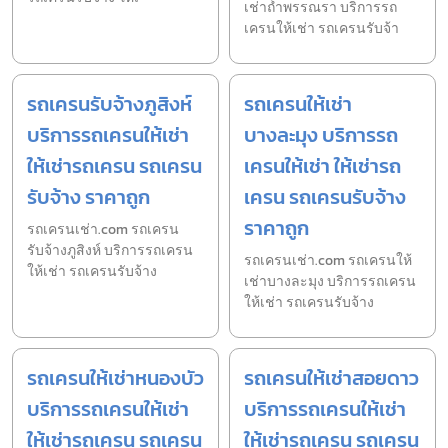
เช่าถ้ำพรรณรา บริการรถ
เครนให้เช่า รถเครนรับจ้า
รถเครนรับจ้างภูสิงห์
รถเครนให้เช่า
บริการรถเครนให้เช่า
บางละมุง บริการรถ
ให้เช่ารถเครน รถเครน
เครนให้เช่า ให้เช่ารถ
รับจ้าง ราคาถูก
เครน รถเครนรับจ้าง
ราคาถูก
รถเครนเช่า.com รถเครน
รับจ้างภูสิงห์ บริการรถเครน
รถเครนเช่า.com รถเครนให้
ให้เช่า รถเครนรับจ้าง
เช่าบางละมุง บริการรถเครน
ให้เช่า รถเครนรับจ้าง
รถเครนให้เช่าหนองบัว
รถเครนให้เช่าสอยดาว
บริการรถเครนให้เช่า
บริการรถเครนให้เช่า
ให้เช่ารถเครน รถเครน
ให้เช่ารถเครน รถเครน