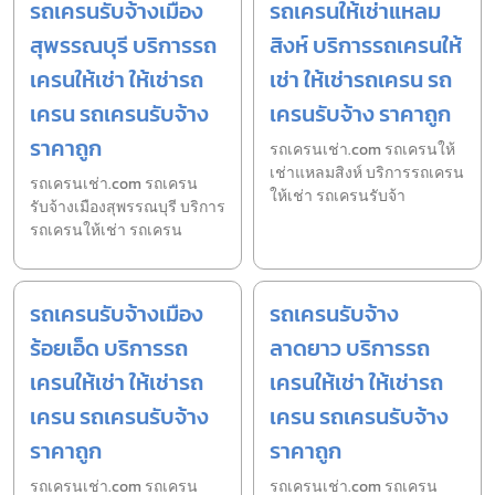
รถเครนรับจ้างเมือง
รถเครนให้เช่าแหลม
สุพรรณบุรี บริการรถ
สิงห์ บริการรถเครนให้
เครนให้เช่า ให้เช่ารถ
เช่า ให้เช่ารถเครน รถ
เครน รถเครนรับจ้าง
เครนรับจ้าง ราคาถูก
ราคาถูก
รถเครนเช่า.com รถเครนให้
เช่าแหลมสิงห์ บริการรถเครน
รถเครนเช่า.com รถเครน
ให้เช่า รถเครนรับจ้า
รับจ้างเมืองสุพรรณบุรี บริการ
รถเครนให้เช่า รถเครน
รถเครนรับจ้างเมือง
รถเครนรับจ้าง
ร้อยเอ็ด บริการรถ
ลาดยาว บริการรถ
เครนให้เช่า ให้เช่ารถ
เครนให้เช่า ให้เช่ารถ
เครน รถเครนรับจ้าง
เครน รถเครนรับจ้าง
ราคาถูก
ราคาถูก
รถเครนเช่า.com รถเครน
รถเครนเช่า.com รถเครน