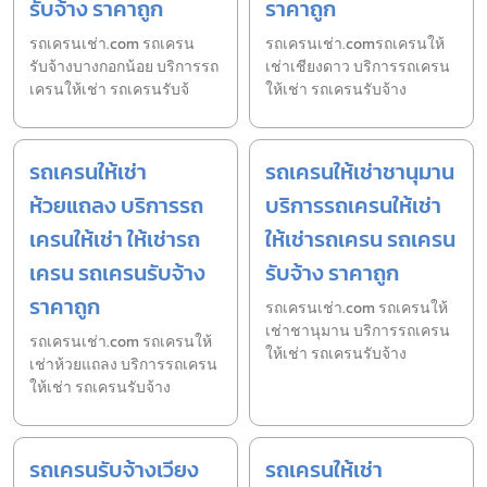
รับจ้าง ราคาถูก
ราคาถูก
รถเครนเช่า.com รถเครน
รถเครนเช่า.comรถเครนให้
รับจ้างบางกอกน้อย บริการรถ
เช่าเชียงดาว บริการรถเครน
เครนให้เช่า รถเครนรับจ้
ให้เช่า รถเครนรับจ้าง
รถเครนให้เช่า
รถเครนให้เช่าชานุมาน
ห้วยแถลง บริการรถ
บริการรถเครนให้เช่า
เครนให้เช่า ให้เช่ารถ
ให้เช่ารถเครน รถเครน
เครน รถเครนรับจ้าง
รับจ้าง ราคาถูก
ราคาถูก
รถเครนเช่า.com รถเครนให้
เช่าชานุมาน บริการรถเครน
รถเครนเช่า.com รถเครนให้
ให้เช่า รถเครนรับจ้าง
เช่าห้วยแถลง บริการรถเครน
ให้เช่า รถเครนรับจ้าง
รถเครนรับจ้างเวียง
รถเครนให้เช่า