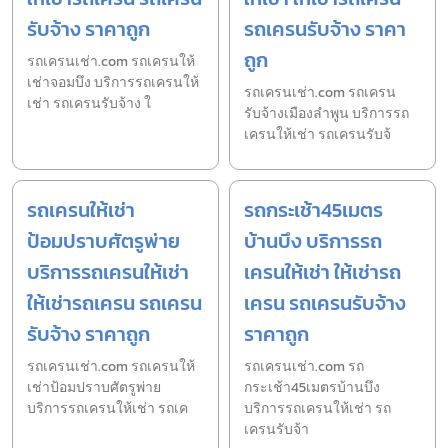
รับจ้าง ราคาถูก
รถเครนรับจ้าง ราคา
ถูก
รถเครนเช่า.com รถเครนให้
เช่าจอมบึง บริการรถเครนให้
รถเครนเช่า.com รถเครน
เช่า รถเครนรับจ้าง ใ
รับจ้างเมืองลำพูน บริการรถ
เครนให้เช่า รถเครนรับจ้
รถเครนให้เช่า
รถกระเช้า45เมตร
ป้อมปราบศัตรูพ่าย
บ้านบึง บริการรถ
บริการรถเครนให้เช่า
เครนให้เช่า ให้เช่ารถ
ให้เช่ารถเครน รถเครน
เครน รถเครนรับจ้าง
รับจ้าง ราคาถูก
ราคาถูก
รถเครนเช่า.com รถเครนให้
รถเครนเช่า.com รถ
เช่าป้อมปราบศัตรูพ่าย
กระเช้า45เมตรบ้านบึง
บริการรถเครนให้เช่า รถเค
บริการรถเครนให้เช่า รถ
เครนรับจ้า