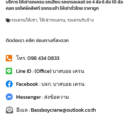
บริการ ให้เช่ารถเครน รถเฮี๊ยบ รถเทรลเลอร์ รถ 4 ล้อ 6 ล้อ 10 ล้อ
คอก รถโฟล์คลิฟท์ รถกระเช้า ให้เช่าทั่วไทย ราคาถูก
รถเครนให้เช่า
,
ให้เช่ารถเครน
,
รถเครนรับจ้าง
ติดต่อเรา คลิก ช่องทางที่สะดวก
โทร. 098 434 0833
Line ID : (Office) บาสบอย เครน
Facebook : บจก. บาสบอย เครน
Messenger : ส่งข้อความ
อีเมล : Bassboycrane@outlook.co.th