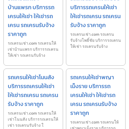
บ้านแพรก บริการรถ
บริการรถเครนให้เช่า
เครนให้เช่า ให้เช่ารถ
ให้เช่ารถเครน รถเครน
เครน รถเครนรับจ้าง
รับจ้าง ราคาถูก
ราคาถูก
รถเครนเช่า.com รถเครน
รับจ้างโพธิ์ชัย บริการรถเครน
รถเครนเช่า.com รถเครนให้
ให้เช่า รถเครนรับจ้าง
เช่าบ้านแพรก บริการรถเครน
ให้เช่า รถเครนรับจ้าง
รถเครนให้เช่าโนนสัง
รถเครนให้เช่าพญา
บริการรถเครนให้เช่า
เม็งราย บริการรถ
ให้เช่ารถเครน รถเครน
เครนให้เช่า ให้เช่ารถ
รับจ้าง ราคาถูก
เครน รถเครนรับจ้าง
ราคาถูก
รถเครนเช่า.com รถเครนให้
เช่าโนนสัง บริการรถเครนให้
รถเครนเช่า.com รถเครนให้
เช่า รถเครนรับจ้าง ใ
เช่าพญาเม็งราย บริการรถ