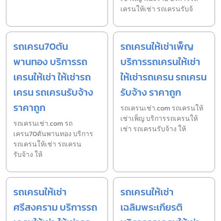
เครนให้เช่า รถเครนรับจ้
รถเครน70ตัน
รถเครนให้เช่าเพ็ญ
พานทอง บริการรถ
บริการรถเครนให้เช่า
เครนให้เช่า ให้เช่ารถ
ให้เช่ารถเครน รถเครน
เครน รถเครนรับจ้าง
รับจ้าง ราคาถูก
ราคาถูก
รถเครนเช่า.com รถเครนให้
เช่าเพ็ญ บริการรถเครนให้
รถเครนเช่า.com รถ
เช่า รถเครนรับจ้าง ให้
เครน70ตันพานทอง บริการ
รถเครนให้เช่า รถเครน
รับจ้าง ให้
รถเครนให้เช่า
รถเครนให้เช่า
ศรีสงคราม บริการรถ
เฉลิมพระเกียรติ