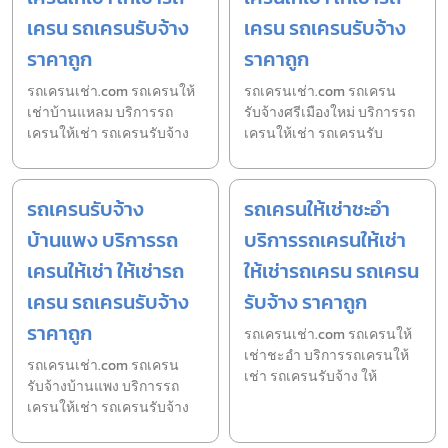
เครน รถเครนรับจ้าง
เครน รถเครนรับจ้าง
ราคาถูก
ราคาถูก
รถเครนเช่า.com รถเครนให้
รถเครนเช่า.com รถเครน
เช่าบ้านแหลม บริการรถ
รับจ้างศรีเมืองใหม่ บริการรถ
เครนให้เช่า รถเครนรับจ้าง
เครนให้เช่า รถเครนรับ
รถเครนรับจ้าง
รถเครนให้เช่าชะอำ
บ้านแพง บริการรถ
บริการรถเครนให้เช่า
เครนให้เช่า ให้เช่ารถ
ให้เช่ารถเครน รถเครน
เครน รถเครนรับจ้าง
รับจ้าง ราคาถูก
ราคาถูก
รถเครนเช่า.com รถเครนให้
เช่าชะอำ บริการรถเครนให้
รถเครนเช่า.com รถเครน
เช่า รถเครนรับจ้าง ให้
รับจ้างบ้านแพง บริการรถ
เครนให้เช่า รถเครนรับจ้าง