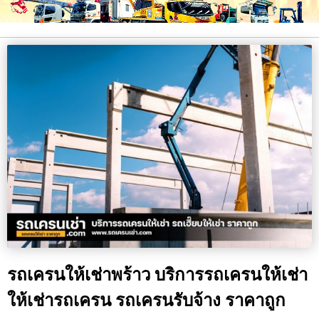
รถเครนให้เช่าพร้าว บริการรถเครนให้เช่า
ให้เช่ารถเครน รถเครนรับจ้าง ราคาถูก