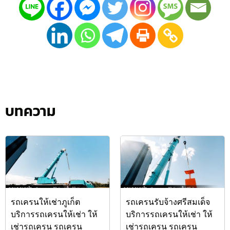
บทความ
รถเครนให้เช่าภูเก็ต
รถเครนรับจ้างศรีสมเด็จ
บริการรถเครนให้เช่า ให้
บริการรถเครนให้เช่า ให้
เช่ารถเครน รถเครน
เช่ารถเครน รถเครน