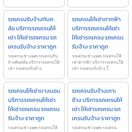
รถเครนรับจ้างทับค
รถเครนให้เช่าตากฟ้า
ล้อ บริการรถเครนให้
บริการรถเครนให้เช่า
เช่า ให้เช่ารถเครน รถ
ให้เช่ารถเครน รถเครน
เครนรับจ้าง ราคาถูก
รับจ้าง ราคาถูก
รถเครนเช่า.com รถเครนรับ
รถเครนเช่า.com รถเครนให้
จ้างทับคล้อ บริการรถเครนให้
เช่าตากฟ้า บริการรถเครนให้
เช่า รถเครนรับจ้าง
เช่า รถเครนรับจ้าง ใ
รถเครนให้เช่าบางบอน
รถเครนรับจ้างเกาะ
บริการรถเครนให้เช่า
ช้าง บริการรถเครนให้
ให้เช่ารถเครน รถเครน
เช่า ให้เช่ารถเครน รถ
รับจ้าง ราคาถูก
เครนรับจ้าง ราคาถูก
รถเครนเช่า.com รถเครนให้
รถเครนเช่า.com รถเครน