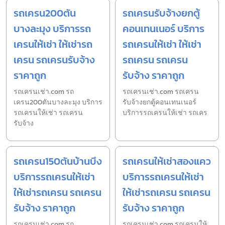
รถเครน200ตัน
รถเครนรับจ้างยกตู้
บางละมุง บริการรถ
คอนเทนเนอร์ บริการ
เครนให้เช่า ให้เช่ารถ
รถเครนให้เช่า ให้เช่า
เครน รถเครนรับจ้าง
รถเครน รถเครน
ราคาถูก
รับจ้าง ราคาถูก
รถเครนเช่า.com รถ
รถเครนเช่า.com รถเครน
เครน200ตันบางละมุง บริการ
รับจ้างยกตู้คอนเทนเนอร์
รถเครนให้เช่า รถเครน
บริการรถเครนให้เช่า รถเคร
รับจ้าง
รถเครน150ตันบ้านบึง
รถเครนให้เช่าสองแคว
บริการรถเครนให้เช่า
บริการรถเครนให้เช่า
ให้เช่ารถเครน รถเครน
ให้เช่ารถเครน รถเครน
รับจ้าง ราคาถูก
รับจ้าง ราคาถูก
รถเครนเช่า.com รถ
รถเครนเช่า.com รถเครนให้