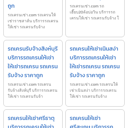
ถูก
รถเครนเช่า.com รถ
เฮี๊ยบ20ล้อบ่อวิน บริการรถ
รถเครนเช่า.com รถเครนให้
เครนให้เช่า รถเครนรับจ้าง ใ
เช่าราชสาส์น บริการรถเครน
ให้เช่า รถเครนรับจ้าง
รถเครนรับจ้างสิงห์บุรี
รถเครนให้เช่าเนินสง่า
บริการรถเครนให้เช่า
บริการรถเครนให้เช่า
ให้เช่ารถเครน รถเครน
ให้เช่ารถเครน รถเครน
รับจ้าง ราคาถูก
รับจ้าง ราคาถูก
รถเครนเช่า.com รถเครน
รถเครนเช่า.com รถเครนให้
รับจ้างสิงห์บุรี บริการรถเครน
เช่าเนินสง่า บริการรถเครน
ให้เช่า รถเครนรับจ้า
ให้เช่า รถเครนรับจ้าง
รถเครนให้เช่าศรีธาตุ
รถเครนให้เช่า
บริการรถเครนให้เช่า
ศรีสะเกษ บริการรถ