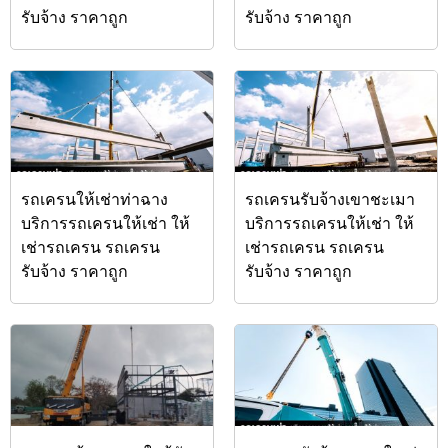
รับจ้าง ราคาถูก
รับจ้าง ราคาถูก
รถเครนให้เช่าท่าฉาง
รถเครนรับจ้างเขาชะเมา
บริการรถเครนให้เช่า ให้
บริการรถเครนให้เช่า ให้
เช่ารถเครน รถเครน
เช่ารถเครน รถเครน
รับจ้าง ราคาถูก
รับจ้าง ราคาถูก