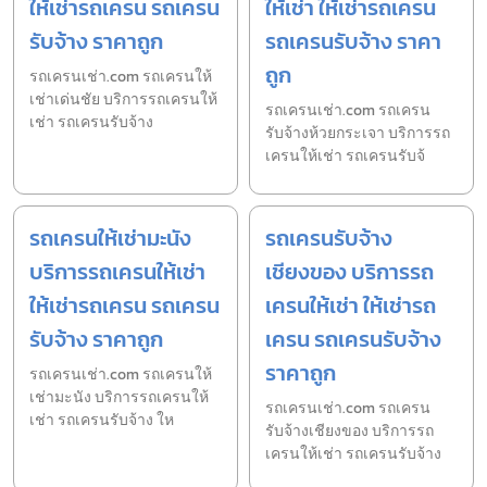
ให้เช่ารถเครน รถเครน
ให้เช่า ให้เช่ารถเครน
รับจ้าง ราคาถูก
รถเครนรับจ้าง ราคา
ถูก
รถเครนเช่า.com รถเครนให้
เช่าเด่นชัย บริการรถเครนให้
รถเครนเช่า.com รถเครน
เช่า รถเครนรับจ้าง
รับจ้างห้วยกระเจา บริการรถ
เครนให้เช่า รถเครนรับจ้
รถเครนให้เช่ามะนัง
รถเครนรับจ้าง
บริการรถเครนให้เช่า
เชียงของ บริการรถ
ให้เช่ารถเครน รถเครน
เครนให้เช่า ให้เช่ารถ
รับจ้าง ราคาถูก
เครน รถเครนรับจ้าง
ราคาถูก
รถเครนเช่า.com รถเครนให้
เช่ามะนัง บริการรถเครนให้
รถเครนเช่า.com รถเครน
เช่า รถเครนรับจ้าง ให
รับจ้างเชียงของ บริการรถ
เครนให้เช่า รถเครนรับจ้าง