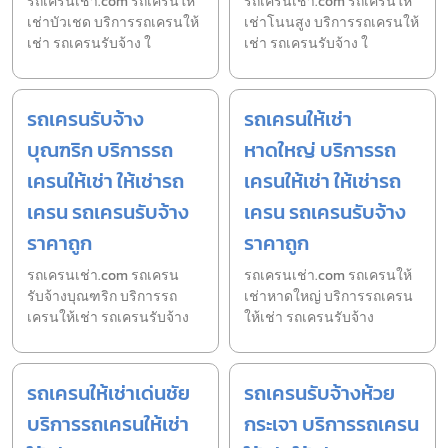
รถเครนเช่า.com รถเครนให้
รถเครนเช่า.com รถเครนให้
เช่าบัวเชด บริการรถเครนให้
เช่าโนนสูง บริการรถเครนให้
เช่า รถเครนรับจ้าง ใ
เช่า รถเครนรับจ้าง ใ
รถเครนรับจ้าง
รถเครนให้เช่า
บุณฑริก บริการรถ
หาดใหญ่ บริการรถ
เครนให้เช่า ให้เช่ารถ
เครนให้เช่า ให้เช่ารถ
เครน รถเครนรับจ้าง
เครน รถเครนรับจ้าง
ราคาถูก
ราคาถูก
รถเครนเช่า.com รถเครน
รถเครนเช่า.com รถเครนให้
รับจ้างบุณฑริก บริการรถ
เช่าหาดใหญ่ บริการรถเครน
เครนให้เช่า รถเครนรับจ้าง
ให้เช่า รถเครนรับจ้าง
รถเครนให้เช่าเด่นชัย
รถเครนรับจ้างห้วย
บริการรถเครนให้เช่า
กระเจา บริการรถเครน