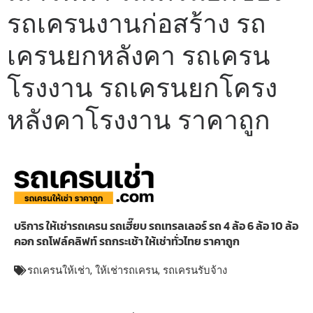
รถเครนงานก่อสร้าง รถ
เครนยกหลังคา รถเครน
โรงงาน รถเครนยกโครง
หลังคาโรงงาน ราคาถูก
บริการ ให้เช่ารถเครน รถเฮี๊ยบ รถเทรลเลอร์ รถ 4 ล้อ 6 ล้อ 10 ล้อ
คอก รถโฟล์คลิฟท์ รถกระเช้า ให้เช่าทั่วไทย ราคาถูก
รถเครนให้เช่า
,
ให้เช่ารถเครน
,
รถเครนรับจ้าง