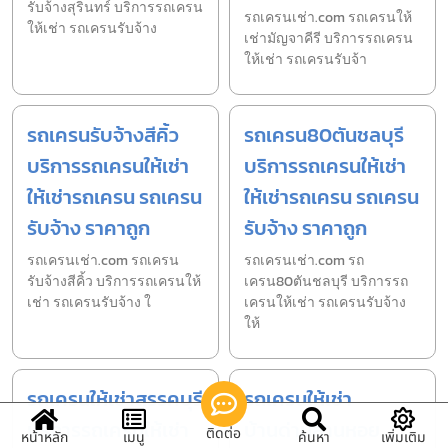
รับจ้างสุรินทร์ บริการรถเครน
รถเครนเช่า.com รถเครนให้
ให้เช่า รถเครนรับจ้าง
เช่ามัญจาคีรี บริการรถเครน
ให้เช่า รถเครนรับจ้า
รถเครนรับจ้างสีคิ้ว
รถเครน80ตันชลบุรี
บริการรถเครนให้เช่า
บริการรถเครนให้เช่า
ให้เช่ารถเครน รถเครน
ให้เช่ารถเครน รถเครน
รับจ้าง ราคาถูก
รับจ้าง ราคาถูก
รถเครนเช่า.com รถเครน
รถเครนเช่า.com รถ
รับจ้างสีคิ้ว บริการรถเครนให้
เครน80ตันชลบุรี บริการรถ
เช่า รถเครนรับจ้าง ใ
เครนให้เช่า รถเครนรับจ้าง
ให้
รถเครนให้เช่าสรรคบุรี
รถเครนให้เช่า
บริการรถเครนให้เช่า
บ้านด่านลานหอย
ติดต่อ
หน้าหลัก
เมนู
ค้นหา
เพิ่มเติม