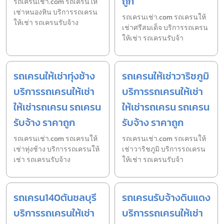
ถูก
รถเครนเช่า.com รถเครนให้
เช่าหนองหิน บริการรถเครน
รถเครนเช่า.com รถเครนให้
ให้เช่า รถเครนรับจ้าง
เช่าศรีสมเด็จ บริการรถเครน
ให้เช่า รถเครนรับจ้า
รถเครนให้เช่าทุ่งช้าง
รถเครนให้เช่าวาริชภูมิ
บริการรถเครนให้เช่า
บริการรถเครนให้เช่า
ให้เช่ารถเครน รถเครน
ให้เช่ารถเครน รถเครน
รับจ้าง ราคาถูก
รับจ้าง ราคาถูก
รถเครนเช่า.com รถเครนให้
รถเครนเช่า.com รถเครนให้
เช่าทุ่งช้าง บริการรถเครนให้
เช่าวาริชภูมิ บริการรถเครน
เช่า รถเครนรับจ้าง
ให้เช่า รถเครนรับจ้า
รถเครน140ตันชลบุรี
รถเครนรับจ้างดินแดง
บริการรถเครนให้เช่า
บริการรถเครนให้เช่า