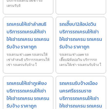
บริการรถเครนให้เช่า รถ
เครนรับจ้
รถเครนให้เช่าลำสนธิ
รถเฮี๊ยบ12ล้อบ่อวิน
บริการรถเครนให้เช่า
บริการรถเครนให้เช่า
ให้เช่ารถเครน รถเครน
ให้เช่ารถเครน รถเครน
รับจ้าง ราคาถูก
รับจ้าง ราคาถูก
รถเครนเช่า.com รถเครนให้
รถเครนเช่า.com รถ
เช่าลำสนธิ บริการรถเครนให้
เฮี๊ยบ12ล้อบ่อวิน บริการรถ
เช่า รถเครนรับจ้าง ใ
เครนให้เช่า รถเครนรับจ้าง ใ
รถเครนให้เช่าภูเพียง
รถเครนรับจ้างเมือง
บริการรถเครนให้เช่า
นครศรีธรรมราช
ให้เช่ารถเครน รถเครน
บริการรถเครนให้เช่า
รับจ้าง ราคาถูก
ให้เช่ารถเครน รถเครน