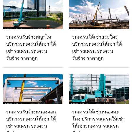
รถเครนรับจ้างพญาไท
รถเครนให้เช่าสระใคร
บริการรถเครนให้เช่า ให้
บริการรถเครนให้เช่า ให้
เช่ารถเครน รถเครน
เช่ารถเครน รถเครน
รับจ้าง ราคาถูก
รับจ้าง ราคาถูก
รถเครนรับจ้างหนองจอก
รถเครนให้เช่าหนองมะ
บริการรถเครนให้เช่า ให้
โมง บริการรถเครนให้เช่า
เช่ารถเครน รถเครน
ให้เช่ารถเครน รถเครน