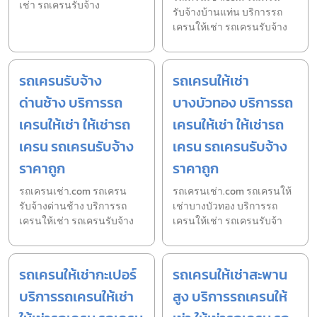
เช่า รถเครนรับจ้าง
รับจ้างบ้านแท่น บริการรถ
เครนให้เช่า รถเครนรับจ้าง
รถเครนรับจ้าง
รถเครนให้เช่า
ด่านช้าง บริการรถ
บางบัวทอง บริการรถ
เครนให้เช่า ให้เช่ารถ
เครนให้เช่า ให้เช่ารถ
เครน รถเครนรับจ้าง
เครน รถเครนรับจ้าง
ราคาถูก
ราคาถูก
รถเครนเช่า.com รถเครน
รถเครนเช่า.com รถเครนให้
รับจ้างด่านช้าง บริการรถ
เช่าบางบัวทอง บริการรถ
เครนให้เช่า รถเครนรับจ้าง
เครนให้เช่า รถเครนรับจ้า
รถเครนให้เช่ากะเปอร์
รถเครนให้เช่าสะพาน
บริการรถเครนให้เช่า
สูง บริการรถเครนให้