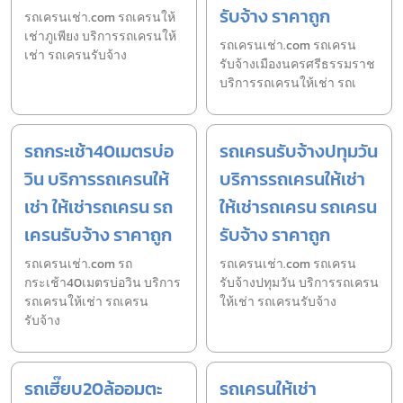
รับจ้าง ราคาถูก
รถเครนเช่า.com รถเครนให้
เช่าภูเพียง บริการรถเครนให้
รถเครนเช่า.com รถเครน
เช่า รถเครนรับจ้าง
รับจ้างเมืองนครศรีธรรมราช
บริการรถเครนให้เช่า รถเ
รถกระเช้า40เมตรบ่อ
รถเครนรับจ้างปทุมวัน
วิน บริการรถเครนให้
บริการรถเครนให้เช่า
เช่า ให้เช่ารถเครน รถ
ให้เช่ารถเครน รถเครน
เครนรับจ้าง ราคาถูก
รับจ้าง ราคาถูก
รถเครนเช่า.com รถ
รถเครนเช่า.com รถเครน
กระเช้า40เมตรบ่อวิน บริการ
รับจ้างปทุมวัน บริการรถเครน
รถเครนให้เช่า รถเครน
ให้เช่า รถเครนรับจ้าง
รับจ้าง
รถเฮี๊ยบ20ล้ออมตะ
รถเครนให้เช่า