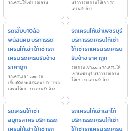
รถเครนให้เช่า รถเครน
บริการรถเครนให้เช่า รถ
เครนรับจ้าง
รถเฮี๊ยบ10ล้อ
รถเครนให้เช่าเพชรบุรี
พนัสนิคม บริการรถ
บริการรถเครนให้เช่า
เครนให้เช่า ให้เช่ารถ
ให้เช่ารถเครน รถเครน
เครน รถเครนรับจ้าง
รับจ้าง ราคาถูก
ราคาถูก
รถเครนเช่า.com รถเครนให้
เช่าเพชรบุรี บริการรถเครน
รถเครนเช่า.com รถ
ให้เช่า รถเครนรับจ้าง
เฮี๊ยบ10ล้อพนัสนิคม บริการรถ
เครนให้เช่า รถเครนรับจ้าง
รถเครนให้เช่า
รถเครนให้เช่าเสาไห้
สมุทรสาคร บริการรถ
บริการรถเครนให้เช่า
เครนให้เช่า ให้เช่ารถ
ให้เช่ารถเครน รถเครน