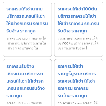
รถเครนให้เช่านาทม
รถเครนให้เช่า100ตัน
บริการรถเครนให้เช่า
บริการรถเครนให้เช่า
ให้เช่ารถเครน รถเครน
ให้เช่ารถเครน รถเครน
รับจ้าง ราคาถูก
รับจ้าง ราคาถูก
รถเครนเช่า.com รถเครนให้
รถเครนเช่า.com รถเครนให้
เช่านาทม บริการรถเครนให้
เช่า100ตัน บริการรถเครนให้
เช่า รถเครนรับจ้าง ให้
เช่า รถเครนรับจ้าง ใ
รถเครนรับจ้าง
รถเครนให้เช่า
เชียงม่วน บริการรถ
ราษฎร์บูรณะ บริการ
เครนให้เช่า ให้เช่ารถ
รถเครนให้เช่า ให้เช่า
เครน รถเครนรับจ้าง
รถเครน รถเครน
ราคาถูก
รับจ้าง ราคาถูก
รถเครนเช่า.com รถเครน
รถเครนเช่า.com รถเครนให้