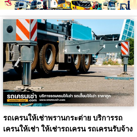
รถเครนให้เช่าพรานกระต่าย บริการรถ
เครนให้เช่า ให้เช่ารถเครน รถเครนรับจ้าง