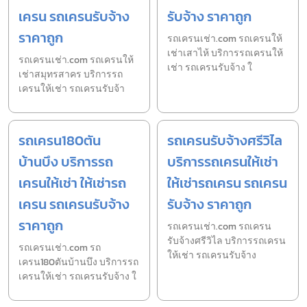
เครน รถเครนรับจ้าง
รับจ้าง ราคาถูก
ราคาถูก
รถเครนเช่า.com รถเครนให้
เช่าเสาไห้ บริการรถเครนให้
รถเครนเช่า.com รถเครนให้
เช่า รถเครนรับจ้าง ใ
เช่าสมุทรสาคร บริการรถ
เครนให้เช่า รถเครนรับจ้า
รถเครน180ตัน
รถเครนรับจ้างศรีวิไล
บ้านบึง บริการรถ
บริการรถเครนให้เช่า
เครนให้เช่า ให้เช่ารถ
ให้เช่ารถเครน รถเครน
เครน รถเครนรับจ้าง
รับจ้าง ราคาถูก
ราคาถูก
รถเครนเช่า.com รถเครน
รับจ้างศรีวิไล บริการรถเครน
รถเครนเช่า.com รถ
ให้เช่า รถเครนรับจ้าง
เครน180ตันบ้านบึง บริการรถ
เครนให้เช่า รถเครนรับจ้าง ใ