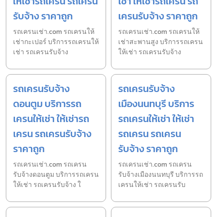
ให้เช่ารถเครน รถเครน
เช่า ให้เช่ารถเครน รถ
รับจ้าง ราคาถูก
เครนรับจ้าง ราคาถูก
รถเครนเช่า.com รถเครนให้
รถเครนเช่า.com รถเครนให้
เช่ากะเปอร์ บริการรถเครนให้
เช่าสะพานสูง บริการรถเครน
เช่า รถเครนรับจ้าง
ให้เช่า รถเครนรับจ้าง
รถเครนรับจ้าง
รถเครนรับจ้าง
ดอนตูม บริการรถ
เมืองนนทบุรี บริการ
เครนให้เช่า ให้เช่ารถ
รถเครนให้เช่า ให้เช่า
เครน รถเครนรับจ้าง
รถเครน รถเครน
ราคาถูก
รับจ้าง ราคาถูก
รถเครนเช่า.com รถเครน
รถเครนเช่า.com รถเครน
รับจ้างดอนตูม บริการรถเครน
รับจ้างเมืองนนทบุรี บริการรถ
ให้เช่า รถเครนรับจ้าง ใ
เครนให้เช่า รถเครนรับ