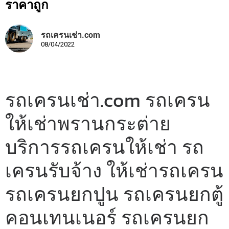
ราคาถูก
รถเครนเช่า.com
08/04/2022
รถเครนเช่า.com รถเครน
ให้เช่าพรานกระต่าย
บริการรถเครนให้เช่า รถ
เครนรับจ้าง ให้เช่ารถเครน
รถเครนยกปูน รถเครนยกตู้
คอนเทนเนอร์ รถเครนยก