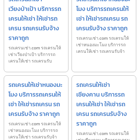
เวียงป่าเป้า บริการรถ
โมง บริการรถเครนให้
เครนให้เช่า ให้เช่ารถ
เช่า ให้เช่ารถเครน รถ
เครน รถเครนรับจ้าง
เครนรับจ้าง ราคาถูก
ราคาถูก
รถเครนเช่า.com รถเครนให้
เช่าหนองมะโมง บริการรถ
รถเครนเช่า.com รถเครนให้
เครนให้เช่า รถเครนรับจ้า
เช่าเวียงป่าเป้า บริการรถ
เครนให้เช่า รถเครนรับ
รถเครนให้เช่าหนองมะ
รถเครนให้เช่า
โมง บริการรถเครนให้
เชียงคาน บริการรถ
เช่า ให้เช่ารถเครน รถ
เครนให้เช่า ให้เช่ารถ
เครนรับจ้าง ราคาถูก
เครน รถเครนรับจ้าง
ราคาถูก
รถเครนเช่า.com รถเครนให้
เช่าหนองมะโมง บริการรถ
รถเครนเช่า.com รถเครนให้
เครนให้เช่า รถเครนรับจ้า