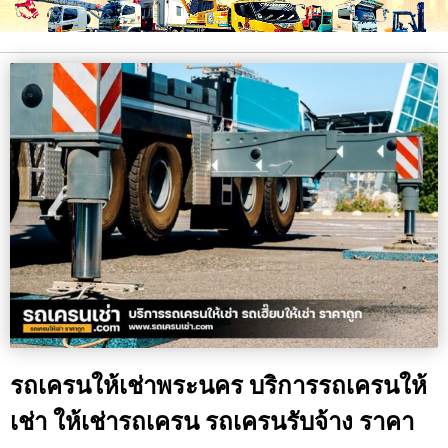
รถเครนให้เช่าพระนคร บริการรถเครนให้
เช่า ให้เช่ารถเครน รถเครนรับจ้าง ราคา