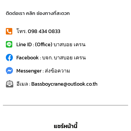
ติดต่อเรา คลิก ช่องทางที่สะดวก
โทร. 098 434 0833
Line ID : (Office) บาสบอย เครน
Facebook : บจก. บาสบอย เครน
Messenger : ส่งข้อความ
อีเมล : Bassboycrane@outlook.co.th
แชร์หน้านี้