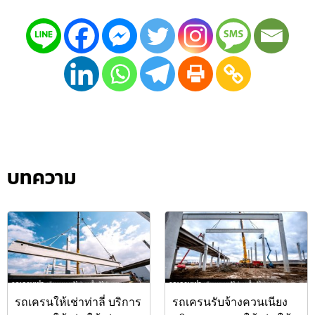
บทความ
รถเครนให้เช่าท่าลี่ บริการ
รถเครนรับจ้างควนเนียง