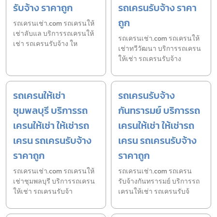
รับจ้าง ราคาถูก
รถเครนรับจ้าง ราคา
ถูก
รถเครนเช่า.com รถเครนให้
เช่าลับแล บริการรถเครนให้
รถเครนเช่า.com รถเครนให้
เช่า รถเครนรับจ้าง ให
เช่าทวีวัฒนา บริการรถเครน
ให้เช่า รถเครนรับจ้าง
รถเครนให้เช่า
รถเครนรับจ้าง
ชุมพลบุรี บริการรถ
กันทรารมย์ บริการรถ
เครนให้เช่า ให้เช่ารถ
เครนให้เช่า ให้เช่ารถ
เครน รถเครนรับจ้าง
เครน รถเครนรับจ้าง
ราคาถูก
ราคาถูก
รถเครนเช่า.com รถเครนให้
รถเครนเช่า.com รถเครน
เช่าชุมพลบุรี บริการรถเครน
รับจ้างกันทรารมย์ บริการรถ
ให้เช่า รถเครนรับจ้า
เครนให้เช่า รถเครนรับจ้