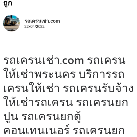
ถูก
รถเครนเช่า.com
22/04/2022
รถเครนเช่า.com รถเครน
ให้เช่าพระนคร บริการรถ
เครนให้เช่า รถเครนรับจ้าง
ให้เช่ารถเครน รถเครนยก
ปูน รถเครนยกตู้
คอนเทนเนอร์ รถเครนยก