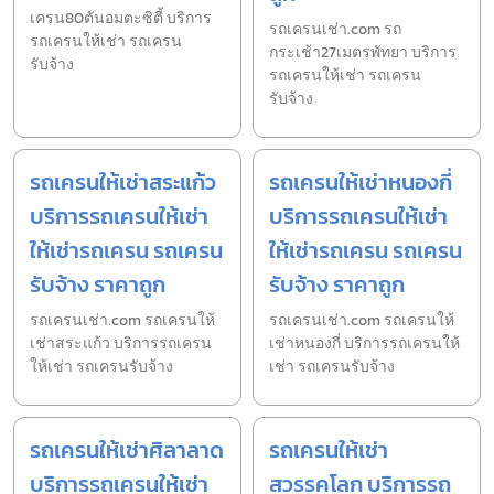
เครน80ตันอมตะซิตี้ บริการ
รถเครนเช่า.com รถ
รถเครนให้เช่า รถเครน
กระเช้า27เมตรพัทยา บริการ
รับจ้าง
รถเครนให้เช่า รถเครน
รับจ้าง
รถเครนให้เช่าสระแก้ว
รถเครนให้เช่าหนองกี่
บริการรถเครนให้เช่า
บริการรถเครนให้เช่า
ให้เช่ารถเครน รถเครน
ให้เช่ารถเครน รถเครน
รับจ้าง ราคาถูก
รับจ้าง ราคาถูก
รถเครนเช่า.com รถเครนให้
รถเครนเช่า.com รถเครนให้
เช่าสระแก้ว บริการรถเครน
เช่าหนองกี่ บริการรถเครนให้
ให้เช่า รถเครนรับจ้าง
เช่า รถเครนรับจ้าง
รถเครนให้เช่าศิลาลาด
รถเครนให้เช่า
บริการรถเครนให้เช่า
สวรรคโลก บริการรถ