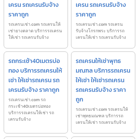
เครน รถเครนรับจ้าง
เครน รถเครนรับจ้าง
ราคาถูก
ราคาถูก
รถเครนเช่า.com รถเครนให้
รถเครนเช่า.com รถเครน
เช่ายางตลาด บริการรถเครน
รับจ้างโกรกพระ บริการรถ
ให้เช่า รถเครนรับจ้าง
เครนให้เช่า รถเครนรับจ้าง
รถกระเช้า40เมตรบ่อ
รถเครนให้เช่าพุทธ
ทอง บริการรถเครนให้
มณฑล บริการรถเครน
เช่า ให้เช่ารถเครน รถ
ให้เช่า ให้เช่ารถเครน
เครนรับจ้าง ราคาถูก
รถเครนรับจ้าง ราคา
ถูก
รถเครนเช่า.com รถ
กระเช้า40เมตรบ่อทอง
รถเครนเช่า.com รถเครนให้
บริการรถเครนให้เช่า รถ
เช่าพุทธมณฑล บริการรถ
เครนรับจ้าง
เครนให้เช่า รถเครนรับจ้าง