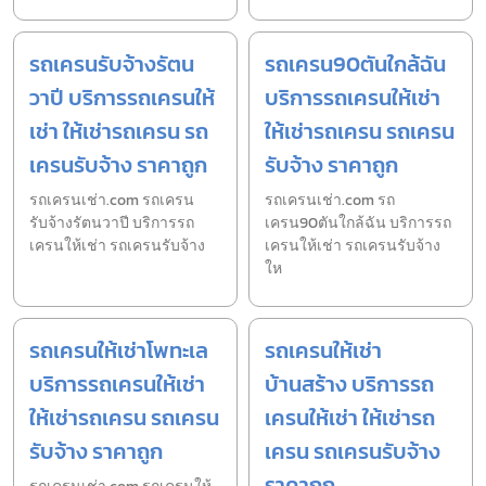
รถเครนรับจ้างรัตน
รถเครน90ตันใกล้ฉัน
วาปี บริการรถเครนให้
บริการรถเครนให้เช่า
เช่า ให้เช่ารถเครน รถ
ให้เช่ารถเครน รถเครน
เครนรับจ้าง ราคาถูก
รับจ้าง ราคาถูก
รถเครนเช่า.com รถเครน
รถเครนเช่า.com รถ
รับจ้างรัตนวาปี บริการรถ
เครน90ตันใกล้ฉัน บริการรถ
เครนให้เช่า รถเครนรับจ้าง
เครนให้เช่า รถเครนรับจ้าง
ให
รถเครนให้เช่าโพทะเล
รถเครนให้เช่า
บริการรถเครนให้เช่า
บ้านสร้าง บริการรถ
ให้เช่ารถเครน รถเครน
เครนให้เช่า ให้เช่ารถ
รับจ้าง ราคาถูก
เครน รถเครนรับจ้าง
ราคาถูก