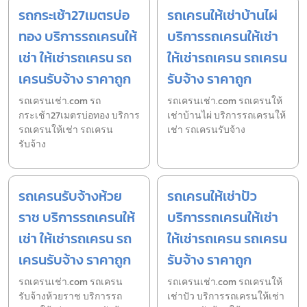
รถกระเช้า27เมตรบ่อ
รถเครนให้เช่าบ้านไผ่
ทอง บริการรถเครนให้
บริการรถเครนให้เช่า
เช่า ให้เช่ารถเครน รถ
ให้เช่ารถเครน รถเครน
เครนรับจ้าง ราคาถูก
รับจ้าง ราคาถูก
รถเครนเช่า.com รถ
รถเครนเช่า.com รถเครนให้
กระเช้า27เมตรบ่อทอง บริการ
เช่าบ้านไผ่ บริการรถเครนให้
รถเครนให้เช่า รถเครน
เช่า รถเครนรับจ้าง
รับจ้าง
รถเครนรับจ้างห้วย
รถเครนให้เช่าปัว
ราช บริการรถเครนให้
บริการรถเครนให้เช่า
เช่า ให้เช่ารถเครน รถ
ให้เช่ารถเครน รถเครน
เครนรับจ้าง ราคาถูก
รับจ้าง ราคาถูก
รถเครนเช่า.com รถเครน
รถเครนเช่า.com รถเครนให้
รับจ้างห้วยราช บริการรถ
เช่าปัว บริการรถเครนให้เช่า