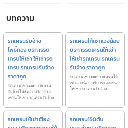
บทความ
รถเครนรับจ้าง
รถเครนให้เช่าแวงน้อย
โพธิ์ทอง บริการรถ
บริการรถเครนให้เช่า
เครนให้เช่า ให้เช่ารถ
ให้เช่ารถเครน รถเครน
เครน รถเครนรับจ้าง
รับจ้าง ราคาถูก
ราคาถูก
รถเครนเช่า.com รถเครนให้
เช่าแวงน้อย บริการรถเครน
รถเครนเช่า.com รถเครน
ให้เช่า รถเครนรับจ้าง
รับจ้างโพธิ์ทอง บริการรถ
เครนให้เช่า รถเครนรับจ้าง
รถเครนให้เช่าเวียง
รถเครน150ตัน
แหง บริการรถเครนให้
หนองใหญ่ บริการรถ