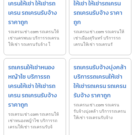
เครนให้เช่า ให้เช่ารถ
ให้เช่า ให้เช่ารถเครน
เครน รถเครนรับจ้าง
รถเครนรับจ้าง ราคา
ราคาถูก
ถูก
รถเครนเช่า.com รถเครนให้
รถเครนเช่า.com รถเครนให้
เช่านครพนม บริการรถเครน
เช่าเมืองสุรินทร์ บริการรถ
ให้เช่า รถเครนรับจ้าง ใ
เครนให้เช่า รถเครนรั
รถเครนให้เช่าหนอง
รถเครนรับจ้างบุ่งคล้า
หญ้าไซ บริการรถ
บริการรถเครนให้เช่า
เครนให้เช่า ให้เช่ารถ
ให้เช่ารถเครน รถเครน
เครน รถเครนรับจ้าง
รับจ้าง ราคาถูก
ราคาถูก
รถเครนเช่า.com รถเครน
รับจ้างบุ่งคล้า บริการรถเครน
รถเครนเช่า.com รถเครนให้
ให้เช่า รถเครนรับจ้าง
เช่าหนองหญ้าไซ บริการรถ
เครนให้เช่า รถเครนรับจ้