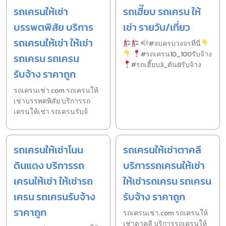
รถเครนให้เช่า
รถเฮี๊ยบ รถเครน ให้
บรรพตพิสัย บริการ
เช่า รายวัน/เที่ยว
รถเครนให้เช่า ให้เช่า
#จบครบวงจรที่นี่
#รถเครน10_100รับจ้าง
รถเครน รถเครน
#รถเฮี๊ยบ3_ตัน8รับจ้าง
รับจ้าง ราคาถูก
รถเครนเช่า.com รถเครนให้
เช่าบรรพตพิสัย บริการรถ
เครนให้เช่า รถเครนรับจ้
รถเครนให้เช่าโนน
รถเครนให้เช่าตาคลี
ดินแดง บริการรถ
บริการรถเครนให้เช่า
เครนให้เช่า ให้เช่ารถ
ให้เช่ารถเครน รถเครน
เครน รถเครนรับจ้าง
รับจ้าง ราคาถูก
ราคาถูก
รถเครนเช่า.com รถเครนให้
เช่าตาคลี บริการรถเครนให้