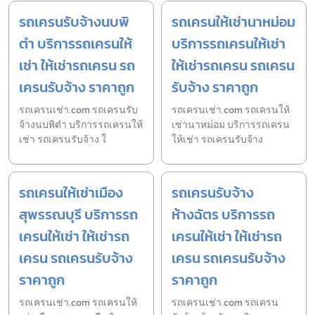
รถเครนรับจ้างนบพิ
รถเครนให้เช่านาหม่อม
ตำ บริการรถเครนให้
บริการรถเครนให้เช่า
เช่า ให้เช่ารถเครน รถ
ให้เช่ารถเครน รถเครน
เครนรับจ้าง ราคาถูก
รับจ้าง ราคาถูก
รถเครนเช่า.com รถเครนรับ
รถเครนเช่า.com รถเครนให้
จ้างนบพิตำ บริการรถเครนให้
เช่านาหม่อม บริการรถเครน
เช่า รถเครนรับจ้าง ใ
ให้เช่า รถเครนรับจ้าง
รถเครนให้เช่าเมือง
รถเครนรับจ้าง
สุพรรณบุรี บริการรถ
ห้างฉัตร บริการรถ
เครนให้เช่า ให้เช่ารถ
เครนให้เช่า ให้เช่ารถ
เครน รถเครนรับจ้าง
เครน รถเครนรับจ้าง
ราคาถูก
ราคาถูก
รถเครนเช่า.com รถเครนให้
รถเครนเช่า.com รถเครน