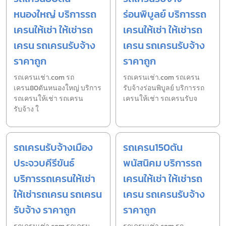
หนองใหญ่ บริการรถ
ร่อนพิบูลย์ บริการรถ
เครนให้เช่า ให้เช่ารถ
เครนให้เช่า ให้เช่ารถ
เครน รถเครนรับจ้าง
เครน รถเครนรับจ้าง
ราคาถูก
ราคาถูก
รถเครนเช่า.com รถ
รถเครนเช่า.com รถเครน
เครน80ตันหนองใหญ่ บริการ
รับจ้างร่อนพิบูลย์ บริการรถ
รถเครนให้เช่า รถเครน
เครนให้เช่า รถเครนรับจ
รับจ้าง ใ
รถเครนรับจ้างเมือง
รถเครน150ตัน
ประจวบคีรีขันธ์
พนัสนิคม บริการรถ
บริการรถเครนให้เช่า
เครนให้เช่า ให้เช่ารถ
ให้เช่ารถเครน รถเครน
เครน รถเครนรับจ้าง
รับจ้าง ราคาถูก
ราคาถูก