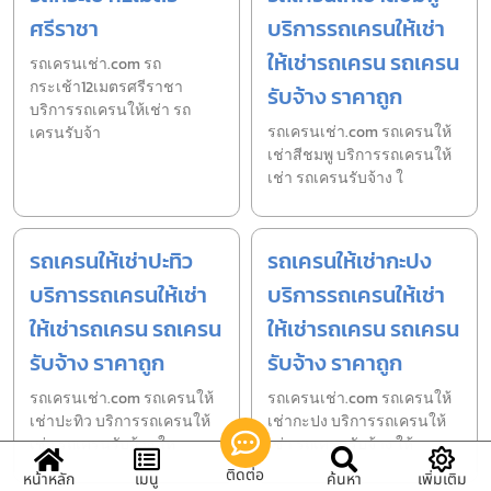
ศรีราชา
บริการรถเครนให้เช่า
ให้เช่ารถเครน รถเครน
รถเครนเช่า.com รถ
กระเช้า12เมตรศรีราชา
รับจ้าง ราคาถูก
บริการรถเครนให้เช่า รถ
รถเครนเช่า.com รถเครนให้
เครนรับจ้า
เช่าสีชมพู บริการรถเครนให้
เช่า รถเครนรับจ้าง ใ
รถเครนให้เช่าปะทิว
รถเครนให้เช่ากะปง
บริการรถเครนให้เช่า
บริการรถเครนให้เช่า
ให้เช่ารถเครน รถเครน
ให้เช่ารถเครน รถเครน
รับจ้าง ราคาถูก
รับจ้าง ราคาถูก
รถเครนเช่า.com รถเครนให้
รถเครนเช่า.com รถเครนให้
เช่าปะทิว บริการรถเครนให้
เช่ากะปง บริการรถเครนให้
เช่า รถเครนรับจ้าง ให
เช่า รถเครนรับจ้าง ให้
ติดต่อ
หน้าหลัก
เมนู
ค้นหา
เพิ่มเติม