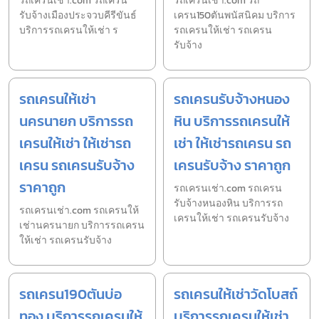
รถเครนเช่า.com รถเครน
รถเครนเช่า.com รถ
รับจ้างเมืองประจวบคีรีขันธ์
เครน150ตันพนัสนิคม บริการ
บริการรถเครนให้เช่า ร
รถเครนให้เช่า รถเครน
รับจ้าง
รถเครนให้เช่า
รถเครนรับจ้างหนอง
นครนายก บริการรถ
หิน บริการรถเครนให้
เครนให้เช่า ให้เช่ารถ
เช่า ให้เช่ารถเครน รถ
เครน รถเครนรับจ้าง
เครนรับจ้าง ราคาถูก
ราคาถูก
รถเครนเช่า.com รถเครน
รับจ้างหนองหิน บริการรถ
รถเครนเช่า.com รถเครนให้
เครนให้เช่า รถเครนรับจ้าง
เช่านครนายก บริการรถเครน
ให้เช่า รถเครนรับจ้าง
รถเครน190ตันบ่อ
รถเครนให้เช่าวัดโบสถ์
ทอง บริการรถเครนให้
บริการรถเครนให้เช่า