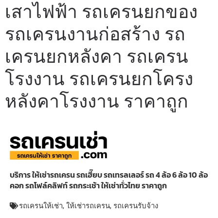
เสาไฟฟ้า รถเครนยกของ
รถเครนงานก่อสร้าง รถ
เครนยกหลังคา รถเครน
โรงงาน รถเครนยกโครง
หลังคาโรงงาน ราคาถูก
บริการ ให้เช่ารถเครน รถเฮี๊ยบ รถเทรลเลอร์ รถ 4 ล้อ 6 ล้อ 10 ล้อ
คอก รถโฟล์คลิฟท์ รถกระเช้า ให้เช่าทั่วไทย ราคาถูก
รถเครนให้เช่า
,
ให้เช่ารถเครน
,
รถเครนรับจ้าง