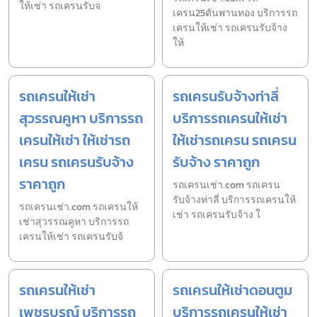
ให้เช่า รถเครนรับจ
เครน25ตันพานทอง บริการรถ
เครนให้เช่า รถเครนรับจ้าง
ให้
รถเครนให้เช่า
รถเครนรับจ้างท่าลี่
สุวรรณคูหา บริการรถ
บริการรถเครนให้เช่า
เครนให้เช่า ให้เช่ารถ
ให้เช่ารถเครน รถเครน
เครน รถเครนรับจ้าง
รับจ้าง ราคาถูก
ราคาถูก
รถเครนเช่า.com รถเครน
รับจ้างท่าลี่ บริการรถเครนให้
รถเครนเช่า.com รถเครนให้
เช่า รถเครนรับจ้าง ใ
เช่าสุวรรณคูหา บริการรถ
เครนให้เช่า รถเครนรับจ้
รถเครนให้เช่า
รถเครนให้เช่าดอนตูม
เพชรบูรณ์ บริการรถ
บริการรถเครนให้เช่า