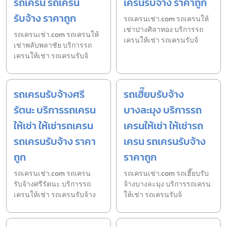
รถเครน รถเครน
เครนรับจ้าง ราคาถูก
รับจ้าง ราคาถูก
รถเครนเช่า.com รถเครนให้
เช่าปางศิลาทอง บริการรถ
รถเครนเช่า.com รถเครนให้
เครนให้เช่า รถเครนรับจ้
เช่าพลับพลาชัย บริการรถ
เครนให้เช่า รถเครนรับจ้
รถเครนรับจ้างศรี
รถเฮี๊ยบรับจ้าง
รัตนะ บริการรถเครน
บางละมุง บริการรถ
ให้เช่า ให้เช่ารถเครน
เครนให้เช่า ให้เช่ารถ
รถเครนรับจ้าง ราคา
เครน รถเครนรับจ้าง
ถูก
ราคาถูก
รถเครนเช่า.com รถเครน
รถเครนเช่า.com รถเฮี๊ยบรับ
รับจ้างศรีรัตนะ บริการรถ
จ้างบางละมุง บริการรถเครน
เครนให้เช่า รถเครนรับจ้าง
ให้เช่า รถเครนรับจ้