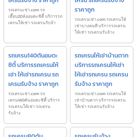
ราคาถูก
รถเครนเช่า.com รถ
เฮี๊ยบ20ล้ออมตะซิตี้ บริการรถ
รถเครนเช่า.com รถเครนให้
เครนให้เช่า รถเครนรับจ้า
เช่าบางคนที บริการรถเครน
ให้เช่า รถเครนรับจ้าง
รถเครน140ตันอมตะ
รถเครนให้เช่าบ้านตาก
ซิตี้ บริการรถเครนให้
บริการรถเครนให้เช่า
เช่า ให้เช่ารถเครน รถ
ให้เช่ารถเครน รถเครน
เครนรับจ้าง ราคาถูก
รับจ้าง ราคาถูก
รถเครนเช่า.com รถ
รถเครนเช่า.com รถเครนให้
เครน140ตันอมตะซิตี้ บริการ
เช่าบ้านตาก บริการรถเครน
รถเครนให้เช่า รถเครน
ให้เช่า รถเครนรับจ้าง
รับจ้าง
รถเครน80ตัน
รถเครนรับจ้าง