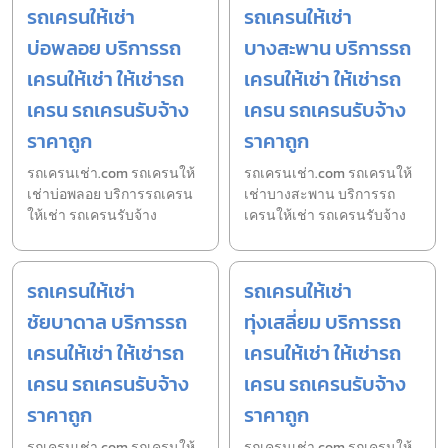
รถเครนให้เช่า
รถเครนให้เช่า
บ่อพลอย บริการรถ
บางสะพาน บริการรถ
เครนให้เช่า ให้เช่ารถ
เครนให้เช่า ให้เช่ารถ
เครน รถเครนรับจ้าง
เครน รถเครนรับจ้าง
ราคาถูก
ราคาถูก
รถเครนเช่า.com รถเครนให้
รถเครนเช่า.com รถเครนให้
เช่าบ่อพลอย บริการรถเครน
เช่าบางสะพาน บริการรถ
ให้เช่า รถเครนรับจ้าง
เครนให้เช่า รถเครนรับจ้าง
รถเครนให้เช่า
รถเครนให้เช่า
ชัยบาดาล บริการรถ
ทุ่งเสลี่ยม บริการรถ
เครนให้เช่า ให้เช่ารถ
เครนให้เช่า ให้เช่ารถ
เครน รถเครนรับจ้าง
เครน รถเครนรับจ้าง
ราคาถูก
ราคาถูก
รถเครนเช่า.com รถเครนให้
รถเครนเช่า.com รถเครนให้