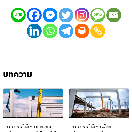
บทความ
รถเครนให้เช่าบางเขน
รถเครนให้เช่าเมือง