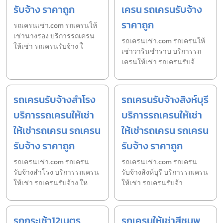
รับจ้าง ราคาถูก
เครน รถเครนรับจ้าง
ราคาถูก
รถเครนเช่า.com รถเครนให้
เช่านางรอง บริการรถเครน
รถเครนเช่า.com รถเครนให้
ให้เช่า รถเครนรับจ้าง ใ
เช่าวารินชำราบ บริการรถ
เครนให้เช่า รถเครนรับจ้
รถเครนรับจ้างสำโรง
รถเครนรับจ้างสิงห์บุรี
บริการรถเครนให้เช่า
บริการรถเครนให้เช่า
ให้เช่ารถเครน รถเครน
ให้เช่ารถเครน รถเครน
รับจ้าง ราคาถูก
รับจ้าง ราคาถูก
รถเครนเช่า.com รถเครน
รถเครนเช่า.com รถเครน
รับจ้างสำโรง บริการรถเครน
รับจ้างสิงห์บุรี บริการรถเครน
ให้เช่า รถเครนรับจ้าง ให
ให้เช่า รถเครนรับจ้า
รถกระเช้า12เมตร
รถเครนให้เช่าสีชมพู