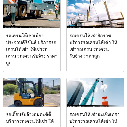
รถเครนให้เช่าเมือง
รถเครนให้เช่าจักราช
ประจวบคีรีขันธ์ บริการรถ
บริการรถเครนให้เช่า ให้
เครนให้เช่า ให้เช่ารถ
เช่ารถเครน รถเครน
เครน รถเครนรับจ้าง ราคา
รับจ้าง ราคาถูก
ถูก
รถเฮี๊ยบรับจ้างอมตะซิตี้
รถเครนให้เช่าฉะเชิงเทรา
บริการรถเครนให้เช่า ให้
บริการรถเครนให้เช่า ให้