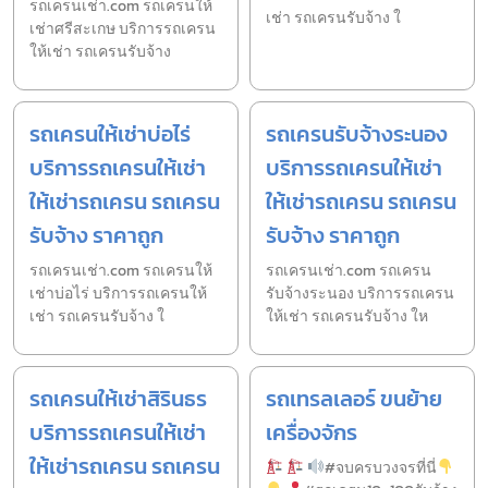
รถเครนเช่า.com รถเครนให้
เช่า รถเครนรับจ้าง ใ
เช่าศรีสะเกษ บริการรถเครน
ให้เช่า รถเครนรับจ้าง
รถเครนให้เช่าบ่อไร่
รถเครนรับจ้างระนอง
บริการรถเครนให้เช่า
บริการรถเครนให้เช่า
ให้เช่ารถเครน รถเครน
ให้เช่ารถเครน รถเครน
รับจ้าง ราคาถูก
รับจ้าง ราคาถูก
รถเครนเช่า.com รถเครนให้
รถเครนเช่า.com รถเครน
เช่าบ่อไร่ บริการรถเครนให้
รับจ้างระนอง บริการรถเครน
เช่า รถเครนรับจ้าง ใ
ให้เช่า รถเครนรับจ้าง ให
รถเครนให้เช่าสิรินธร
รถเทรลเลอร์ ขนย้าย
บริการรถเครนให้เช่า
เครื่องจักร
ให้เช่ารถเครน รถเครน
#จบครบวงจรที่นี่