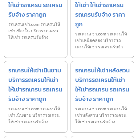
ให้เช่ารถเครน รถเครน
ให้เช่า ให้เช่ารถเครน
รับจ้าง ราคาถูก
รถเครนรับจ้าง ราคา
ถูก
รถเครนเช่า.com รถเครนให้
เช่าเขื่องใน บริการรถเครน
รถเครนเช่า.com รถเครนให้
ให้เช่า รถเครนรับจ้าง
เช่าเหนือคลอง บริการรถ
เครนให้เช่า รถเครนรับจ้า
รถเครนให้เช่าเนินขาม
รถเครนให้เช่าหลังสวน
บริการรถเครนให้เช่า
บริการรถเครนให้เช่า
ให้เช่ารถเครน รถเครน
ให้เช่ารถเครน รถเครน
รับจ้าง ราคาถูก
รับจ้าง ราคาถูก
รถเครนเช่า.com รถเครนให้
รถเครนเช่า.com รถเครนให้
เช่าเนินขาม บริการรถเครน
เช่าหลังสวน บริการรถเครน
ให้เช่า รถเครนรับจ้าง
ให้เช่า รถเครนรับจ้าง