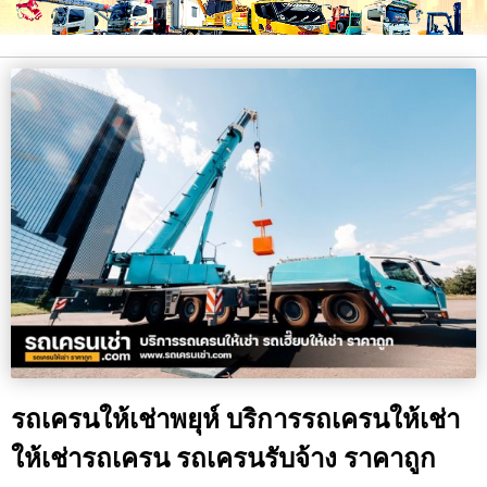
รถเครนให้เช่าพยุห์ บริการรถเครนให้เช่า
ให้เช่ารถเครน รถเครนรับจ้าง ราคาถูก