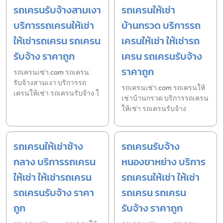
รถเครนรับจ้างสามเงา
รถเครนให้เช่า
บริการรถเครนให้เช่า
บ้านกรวด บริการรถ
ให้เช่ารถเครน รถเครน
เครนให้เช่า ให้เช่ารถ
รับจ้าง ราคาถูก
เครน รถเครนรับจ้าง
ราคาถูก
รถเครนเช่า.com รถเครน
รับจ้างสามเงา บริการรถ
รถเครนเช่า.com รถเครนให้
เครนให้เช่า รถเครนรับจ้าง ใ
เช่าบ้านกรวด บริการรถเครน
ให้เช่า รถเครนรับจ้าง
รถเครนให้เช่าช้าง
รถเครนรับจ้าง
กลาง บริการรถเครน
หนองขาหย่าง บริการ
ให้เช่า ให้เช่ารถเครน
รถเครนให้เช่า ให้เช่า
รถเครนรับจ้าง ราคา
รถเครน รถเครน
ถูก
รับจ้าง ราคาถูก