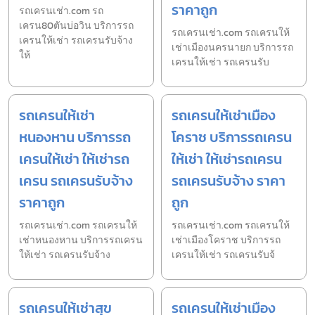
ราคาถูก
รถเครนเช่า.com รถ
เครน80ตันบ่อวิน บริการรถ
รถเครนเช่า.com รถเครนให้
เครนให้เช่า รถเครนรับจ้าง
เช่าเมืองนครนายก บริการรถ
ให้
เครนให้เช่า รถเครนรับ
รถเครนให้เช่า
รถเครนให้เช่าเมือง
หนองหาน บริการรถ
โคราช บริการรถเครน
เครนให้เช่า ให้เช่ารถ
ให้เช่า ให้เช่ารถเครน
เครน รถเครนรับจ้าง
รถเครนรับจ้าง ราคา
ราคาถูก
ถูก
รถเครนเช่า.com รถเครนให้
รถเครนเช่า.com รถเครนให้
เช่าหนองหาน บริการรถเครน
เช่าเมืองโคราช บริการรถ
ให้เช่า รถเครนรับจ้าง
เครนให้เช่า รถเครนรับจ้
รถเครนให้เช่าสุข
รถเครนให้เช่าเมือง