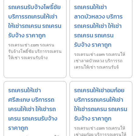
รถเครนรับจ้างโพธิ์ชัย
รถเครนให้เช่า
บริการรถเครนให้เช่า
ลาดบัวหลวง บริการ
ให้เช่ารถเครน รถเครน
รถเครนให้เช่า ให้เช่า
รับจ้าง ราคาถูก
รถเครน รถเครน
รับจ้าง ราคาถูก
รถเครนเช่า.com รถเครน
รับจ้างโพธิ์ชัย บริการรถเครน
รถเครนเช่า.com รถเครนให้
ให้เช่า รถเครนรับจ้าง
เช่าลาดบัวหลวง บริการรถ
เครนให้เช่า รถเครนรับจ้
รถเครนให้เช่า
รถเครนให้เช่าอมก๋อย
ศรีสะเกษ บริการรถ
บริการรถเครนให้เช่า
เครนให้เช่า ให้เช่ารถ
ให้เช่ารถเครน รถเครน
เครน รถเครนรับจ้าง
รับจ้าง ราคาถูก
ราคาถูก
รถเครนเช่า.com รถเครนให้
เช่าอมก๋อย บริการรถเครนให้