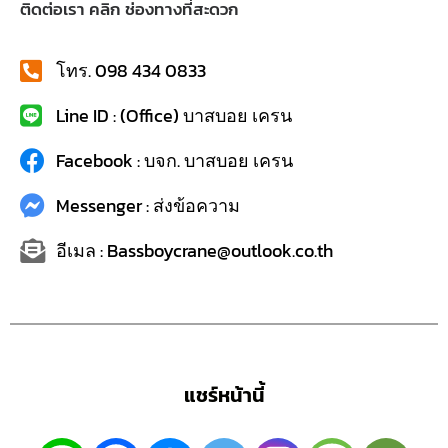
ติดต่อเรา คลิก ช่องทางที่สะดวก
โทร. 098 434 0833
Line ID : (Office) บาสบอย เครน
Facebook : บจก. บาสบอย เครน
Messenger : ส่งข้อความ
อีเมล : Bassboycrane@outlook.co.th
แชร์หน้านี้