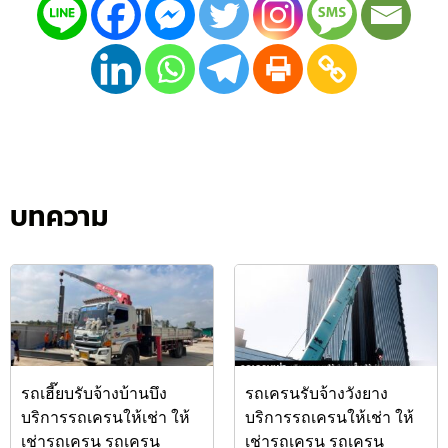
บทความ
รถเฮี๊ยบรับจ้างบ้านบึง
รถเครนรับจ้างวังยาง
บริการรถเครนให้เช่า ให้
บริการรถเครนให้เช่า ให้
เช่ารถเครน รถเครน
เช่ารถเครน รถเครน