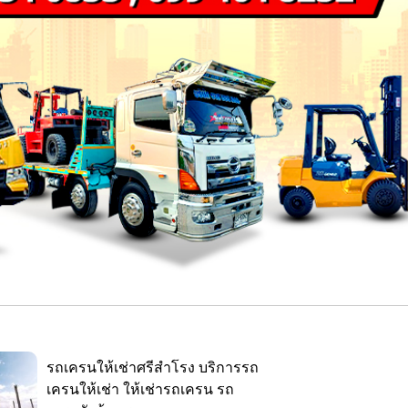
รถเครนให้เช่าศรีสำโรง บริการรถ
เครนให้เช่า ให้เช่ารถเครน รถ