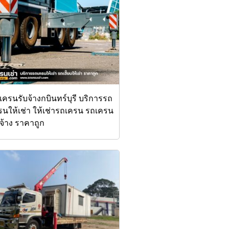
เครนรับจ้างกบินทร์บุรี บริการรถ
รนให้เช่า ให้เช่ารถเครน รถเครน
บจ้าง ราคาถูก