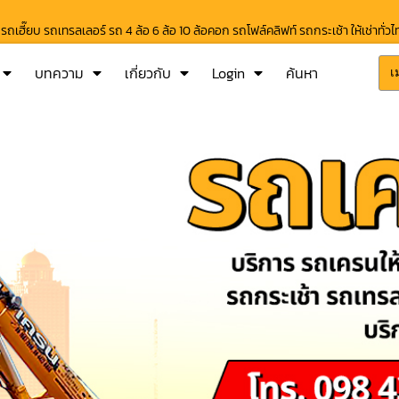
 รถเฮี๊ยบ รถเทรลเลอร์ รถ 4 ล้อ 6 ล้อ 10 ล้อคอก รถโฟล์คลิฟท์ รถกระเช้า ให้เช่าทั่ว
บทความ
เกี่ยวกับ
Login
ค้นหา
เ