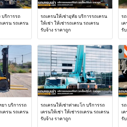
 บริการรถ
รถเครนให้เช่าอุทัย บริการรถเครน
รถ
ารถเครน รถเครน
ให้เช่า ให้เช่ารถเครน รถเครน
เค
รับจ้าง ราคาถูก
รั
ทยา บริการรถ
รถเครนให้เช่าท่าตะโก บริการรถ
รถ
ารถเครน รถเครน
เครนให้เช่า ให้เช่ารถเครน รถเครน
เค
รับจ้าง ราคาถูก
รั