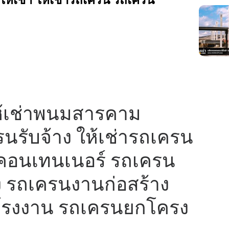
้เช่า ให้เช่ารถเครน รถเครน
ห้เช่าพนมสารคาม
นรับจ้าง ให้เช่ารถเครน
้คอนเทนเนอร์ รถเครน
 รถเครนงานก่อสร้าง
โรงงาน รถเครนยกโครง