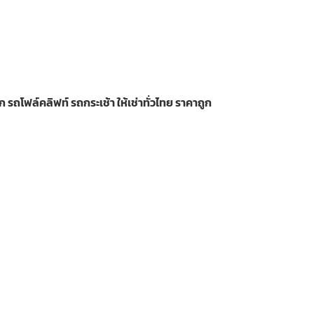
ก รถโฟล์คลิฟท์ รถกระเช้า ให้เช่าทั่วไทย ราคาถูก