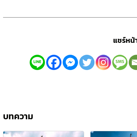
แชร์หน้า
บทความ