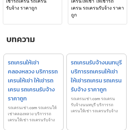
เช่ารถเครน รถเครน
เครนให้เช่า ให้เช่ารถ
รับจ้าง ราคาถูก
เครน รถเครนรับจ้าง ราคา
ถูก
บทความ
รถเครนให้เช่า
รถเครนรับจ้างนนทบุรี
คลองหลวง บริการรถ
บริการรถเครนให้เช่า
เครนให้เช่า ให้เช่ารถ
ให้เช่ารถเครน รถเครน
เครน รถเครนรับจ้าง
รับจ้าง ราคาถูก
ราคาถูก
รถเครนเช่า.com รถเครน
รับจ้างนนทบุรี บริการรถ
รถเครนเช่า.com รถเครนให้
เครนให้เช่า รถเครนรับจ้าง
เช่าคลองหลวง บริการรถ
เครนให้เช่า รถเครนรับจ้าง