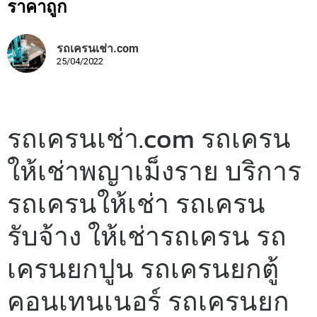
ราคาถูก
รถเครนเช่า.com
25/04/2022
รถเครนเช่า.com รถเครน
ให้เช่าพญาเม็งราย บริการ
รถเครนให้เช่า รถเครน
รับจ้าง ให้เช่ารถเครน รถ
เครนยกปูน รถเครนยกตู้
คอนเทนเนอร์ รถเครนยก