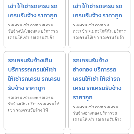
เช่า ให้เช่ารถเครน รถ
เช่า ให้เช่ารถเครน รถ
เครนรับจ้าง ราคาถูก
เครนรับจ้าง ราคาถูก
รถเครนเช่า.com รถเครน
รถเครนเช่า.com รถ
รับจ้างบึงโขงหลง บริการรถ
กระเช้า17เมตรใกล้ฉัน บริการ
เครนให้เช่า รถเครนรับจ้า
รถเครนให้เช่า รถเครนรับจ้า
รถเครนรับจ้างเถิน
รถเครนรับจ้าง
บริการรถเครนให้เช่า
อ่างทอง บริการรถ
ให้เช่ารถเครน รถเครน
เครนให้เช่า ให้เช่ารถ
รับจ้าง ราคาถูก
เครน รถเครนรับจ้าง
ราคาถูก
รถเครนเช่า.com รถเครน
รับจ้างเถิน บริการรถเครนให้
รถเครนเช่า.com รถเครน
เช่า รถเครนรับจ้าง ให้
รับจ้างอ่างทอง บริการรถ
เครนให้เช่า รถเครนรับจ้าง