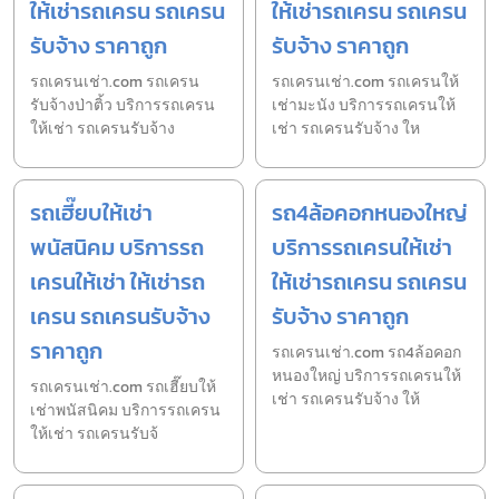
ให้เช่ารถเครน รถเครน
ให้เช่ารถเครน รถเครน
รับจ้าง ราคาถูก
รับจ้าง ราคาถูก
รถเครนเช่า.com รถเครน
รถเครนเช่า.com รถเครนให้
รับจ้างป่าติ้ว บริการรถเครน
เช่ามะนัง บริการรถเครนให้
ให้เช่า รถเครนรับจ้าง
เช่า รถเครนรับจ้าง ให
รถเฮี๊ยบให้เช่า
รถ4ล้อคอกหนองใหญ่
พนัสนิคม บริการรถ
บริการรถเครนให้เช่า
เครนให้เช่า ให้เช่ารถ
ให้เช่ารถเครน รถเครน
เครน รถเครนรับจ้าง
รับจ้าง ราคาถูก
ราคาถูก
รถเครนเช่า.com รถ4ล้อคอก
หนองใหญ่ บริการรถเครนให้
รถเครนเช่า.com รถเฮี๊ยบให้
เช่า รถเครนรับจ้าง ให้
เช่าพนัสนิคม บริการรถเครน
ให้เช่า รถเครนรับจ้