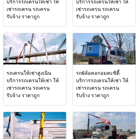
บริการรถเครนให้เช่า ให้
บริการรถเครนให้เช่า ให้
เช่ารถเครน รถเครน
เช่ารถเครน รถเครน
รับจ้าง ราคาถูก
รับจ้าง ราคาถูก
รถเครนให้เช่าสูงเนิน
รถ6ล้อคอกอมตะซิตี้
บริการรถเครนให้เช่า ให้
บริการรถเครนให้เช่า ให้
เช่ารถเครน รถเครน
เช่ารถเครน รถเครน
รับจ้าง ราคาถูก
รับจ้าง ราคาถูก