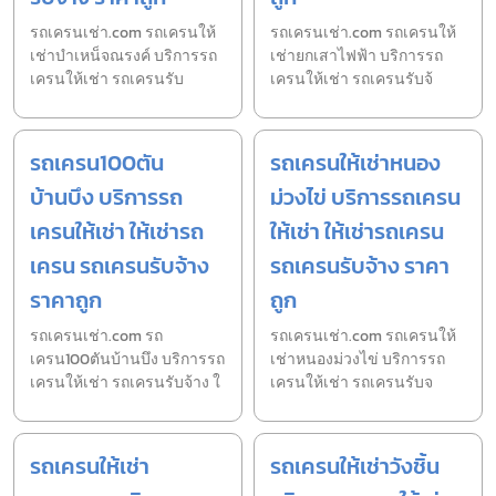
รถเครนเช่า.com รถเครนให้
รถเครนเช่า.com รถเครนให้
เช่าบำเหน็จณรงค์ บริการรถ
เช่ายกเสาไฟฟ้า บริการรถ
เครนให้เช่า รถเครนรับ
เครนให้เช่า รถเครนรับจ้
รถเครน100ตัน
รถเครนให้เช่าหนอง
บ้านบึง บริการรถ
ม่วงไข่ บริการรถเครน
เครนให้เช่า ให้เช่ารถ
ให้เช่า ให้เช่ารถเครน
เครน รถเครนรับจ้าง
รถเครนรับจ้าง ราคา
ราคาถูก
ถูก
รถเครนเช่า.com รถ
รถเครนเช่า.com รถเครนให้
เครน100ตันบ้านบึง บริการรถ
เช่าหนองม่วงไข่ บริการรถ
เครนให้เช่า รถเครนรับจ้าง ใ
เครนให้เช่า รถเครนรับจ
รถเครนให้เช่า
รถเครนให้เช่าวังชิ้น