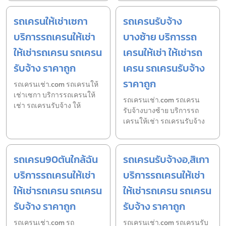
รถเครนให้เช่าเซกา
รถเครนรับจ้าง
บริการรถเครนให้เช่า
บางซ้าย บริการรถ
ให้เช่ารถเครน รถเครน
เครนให้เช่า ให้เช่ารถ
รับจ้าง ราคาถูก
เครน รถเครนรับจ้าง
ราคาถูก
รถเครนเช่า.com รถเครนให้
เช่าเซกา บริการรถเครนให้
รถเครนเช่า.com รถเครน
เช่า รถเครนรับจ้าง ให้
รับจ้างบางซ้าย บริการรถ
เครนให้เช่า รถเครนรับจ้าง
รถเครน90ตันใกล้ฉัน
รถเครนรับจ้างอ,สิเกา
บริการรถเครนให้เช่า
บริการรถเครนให้เช่า
ให้เช่ารถเครน รถเครน
ให้เช่ารถเครน รถเครน
รับจ้าง ราคาถูก
รับจ้าง ราคาถูก
รถเครนเช่า.com รถ
รถเครนเช่า.com รถเครนรับ