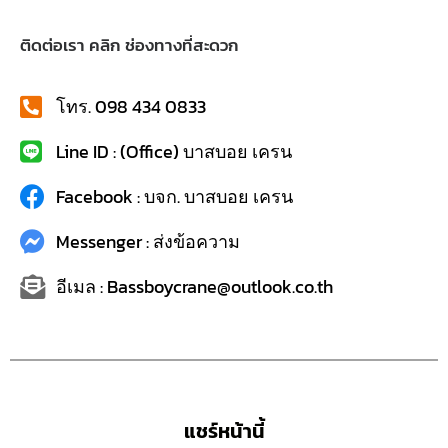
ติดต่อเรา คลิก ช่องทางที่สะดวก
โทร. 098 434 0833
Line ID : (Office) บาสบอย เครน
Facebook : บจก. บาสบอย เครน
Messenger : ส่งข้อความ
อีเมล : Bassboycrane@outlook.co.th
แชร์หน้านี้