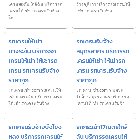
เครน90ตันใกล้ฉัน บริการรถ
จ้างอ,สิเกา บริการรถเครนให้
เครนให้เช่า รถเครนรับจ้าง
เช่า รถเครนรับจ้าง
ให
รถเครนให้เช่า
รถเครนรับจ้าง
บางระจัน บริการรถ
สมุทรสาคร บริการรถ
เครนให้เช่า ให้เช่ารถ
เครนให้เช่า ให้เช่ารถ
เครน รถเครนรับจ้าง
เครน รถเครนรับจ้าง
ราคาถูก
ราคาถูก
รถเครนเช่า.com รถเครนให้
รถเครนเช่า.com รถเครน
เช่าบางระจัน บริการรถเครน
รับจ้างสมุทรสาคร บริการรถ
ให้เช่า รถเครนรับจ้าง
เครนให้เช่า รถเครนรับจ้า
รถเครนรับจ้างบึงโขง
รถกระเช้า17เมตรใกล้
หลง บริการรถเครนให้
ฉัน บริการรถเครนให้