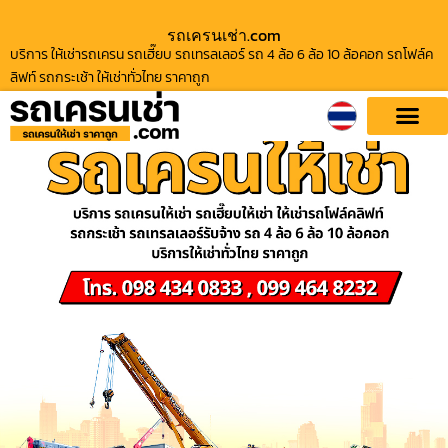
รถเครนเช่า.com
บริการ ให้เช่ารถเครน รถเฮี๊ยบ รถเทรลเลอร์ รถ 4 ล้อ 6 ล้อ 10 ล้อคอก รถโฟล์ค
ลิฟท์ รถกระเช้า ให้เช่าทั่วไทย ราคาถูก