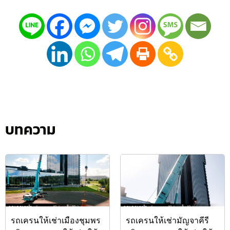
บทความ
รถเครนให้เช่าเมืองชุมพร
รถเครนให้เช่ามัญจาคีรี