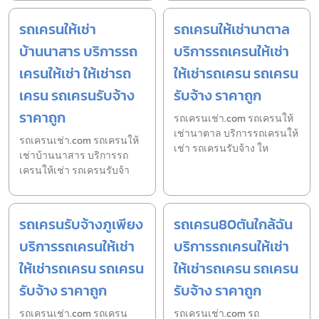
รถเครนให้เช่า
รถเครนให้เช่านาตาล
บ้านนาสาร บริการรถ
บริการรถเครนให้เช่า
เครนให้เช่า ให้เช่ารถ
ให้เช่ารถเครน รถเครน
เครน รถเครนรับจ้าง
รับจ้าง ราคาถูก
ราคาถูก
รถเครนเช่า.com รถเครนให้
เช่านาตาล บริการรถเครนให้
รถเครนเช่า.com รถเครนให้
เช่า รถเครนรับจ้าง ให
เช่าบ้านนาสาร บริการรถ
เครนให้เช่า รถเครนรับจ้า
รถเครนรับจ้างภูเพียง
รถเครน80ตันใกล้ฉัน
บริการรถเครนให้เช่า
บริการรถเครนให้เช่า
ให้เช่ารถเครน รถเครน
ให้เช่ารถเครน รถเครน
รับจ้าง ราคาถูก
รับจ้าง ราคาถูก
รถเครนเช่า.com รถเครน
รถเครนเช่า.com รถ