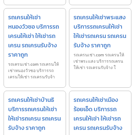
รถเครนให้เช่า
รถเครนให้เช่าพระแสง
หนองวัวซอ บริการรถ
บริการรถเครนให้เช่า
เครนให้เช่า ให้เช่ารถ
ให้เช่ารถเครน รถเครน
เครน รถเครนรับจ้าง
รับจ้าง ราคาถูก
ราคาถูก
รถเครนเช่า.com รถเครนให้
เช่าพระแสง บริการรถเครน
รถเครนเช่า.com รถเครนให้
ให้เช่า รถเครนรับจ้าง ใ
เช่าหนองวัวซอ บริการรถ
เครนให้เช่า รถเครนรับจ้า
รถเครนให้เช่าบ้านธิ
รถเครนให้เช่าเมือง
บริการรถเครนให้เช่า
ร้อยเอ็ด บริการรถ
ให้เช่ารถเครน รถเครน
เครนให้เช่า ให้เช่ารถ
รับจ้าง ราคาถูก
เครน รถเครนรับจ้าง