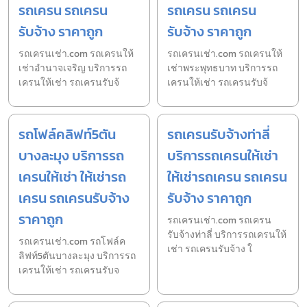
รถเครน รถเครน
รถเครน รถเครน
รับจ้าง ราคาถูก
รับจ้าง ราคาถูก
รถเครนเช่า.com รถเครนให้
รถเครนเช่า.com รถเครนให้
เช่าอำนาจเจริญ บริการรถ
เช่าพระพุทธบาท บริการรถ
เครนให้เช่า รถเครนรับจ้
เครนให้เช่า รถเครนรับจ้
รถโฟล์คลิฟท์5ตัน
รถเครนรับจ้างท่าลี่
บางละมุง บริการรถ
บริการรถเครนให้เช่า
เครนให้เช่า ให้เช่ารถ
ให้เช่ารถเครน รถเครน
เครน รถเครนรับจ้าง
รับจ้าง ราคาถูก
ราคาถูก
รถเครนเช่า.com รถเครน
รับจ้างท่าลี่ บริการรถเครนให้
รถเครนเช่า.com รถโฟล์ค
เช่า รถเครนรับจ้าง ใ
ลิฟท์5ตันบางละมุง บริการรถ
เครนให้เช่า รถเครนรับจ