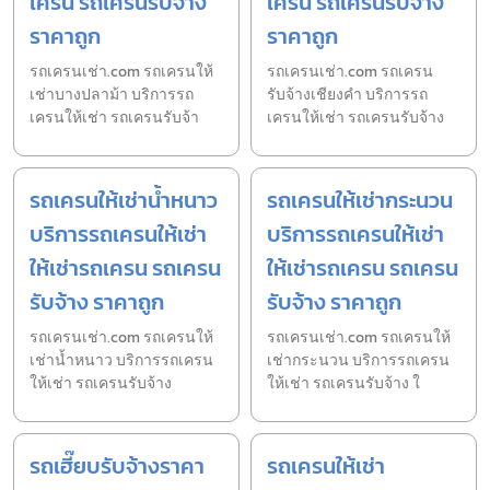
เครน รถเครนรับจ้าง
เครน รถเครนรับจ้าง
ราคาถูก
ราคาถูก
รถเครนเช่า.com รถเครนให้
รถเครนเช่า.com รถเครน
เช่าบางปลาม้า บริการรถ
รับจ้างเชียงคำ บริการรถ
เครนให้เช่า รถเครนรับจ้า
เครนให้เช่า รถเครนรับจ้าง
รถเครนให้เช่าน้ำหนาว
รถเครนให้เช่ากระนวน
บริการรถเครนให้เช่า
บริการรถเครนให้เช่า
ให้เช่ารถเครน รถเครน
ให้เช่ารถเครน รถเครน
รับจ้าง ราคาถูก
รับจ้าง ราคาถูก
รถเครนเช่า.com รถเครนให้
รถเครนเช่า.com รถเครนให้
เช่าน้ำหนาว บริการรถเครน
เช่ากระนวน บริการรถเครน
ให้เช่า รถเครนรับจ้าง
ให้เช่า รถเครนรับจ้าง ใ
รถเฮี๊ยบรับจ้างราคา
รถเครนให้เช่า