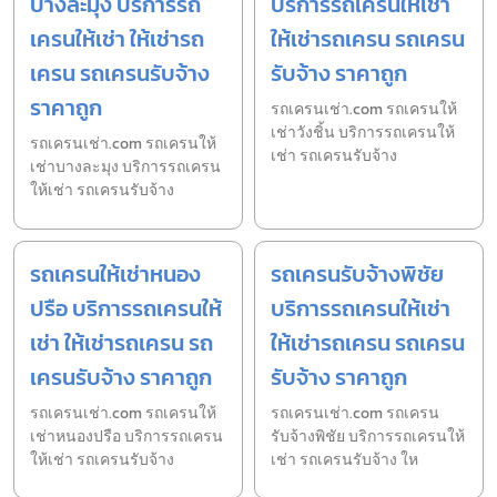
บางละมุง บริการรถ
บริการรถเครนให้เช่า
เครนให้เช่า ให้เช่ารถ
ให้เช่ารถเครน รถเครน
เครน รถเครนรับจ้าง
รับจ้าง ราคาถูก
ราคาถูก
รถเครนเช่า.com รถเครนให้
เช่าวังชิ้น บริการรถเครนให้
รถเครนเช่า.com รถเครนให้
เช่า รถเครนรับจ้าง
เช่าบางละมุง บริการรถเครน
ให้เช่า รถเครนรับจ้าง
รถเครนให้เช่าหนอง
รถเครนรับจ้างพิชัย
ปรือ บริการรถเครนให้
บริการรถเครนให้เช่า
เช่า ให้เช่ารถเครน รถ
ให้เช่ารถเครน รถเครน
เครนรับจ้าง ราคาถูก
รับจ้าง ราคาถูก
รถเครนเช่า.com รถเครนให้
รถเครนเช่า.com รถเครน
เช่าหนองปรือ บริการรถเครน
รับจ้างพิชัย บริการรถเครนให้
ให้เช่า รถเครนรับจ้าง
เช่า รถเครนรับจ้าง ให