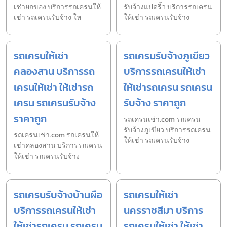
เช่ายกของ บริการรถเครนให้
รับจ้างแปดริ้ว บริการรถเครน
เช่า รถเครนรับจ้าง ให
ให้เช่า รถเครนรับจ้าง
รถเครนให้เช่า
รถเครนรับจ้างภูเขียว
คลองสาน บริการรถ
บริการรถเครนให้เช่า
เครนให้เช่า ให้เช่ารถ
ให้เช่ารถเครน รถเครน
เครน รถเครนรับจ้าง
รับจ้าง ราคาถูก
ราคาถูก
รถเครนเช่า.com รถเครน
รับจ้างภูเขียว บริการรถเครน
รถเครนเช่า.com รถเครนให้
ให้เช่า รถเครนรับจ้าง
เช่าคลองสาน บริการรถเครน
ให้เช่า รถเครนรับจ้าง
รถเครนรับจ้างบ้านผือ
รถเครนให้เช่า
บริการรถเครนให้เช่า
นครราชสีมา บริการ
ให้เช่ารถเครน รถเครน
รถเครนให้เช่า ให้เช่า