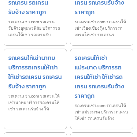
รถเครน รถเครน
เครน รถเครนรับจ้าง
รับจ้าง ราคาถูก
ราคาถูก
รถเครนเช่า.com รถเครน
รถเครนเช่า.com รถเครนให้
รับจ้างอุทุมพรพิสัย บริการรถ
เช่าเวียงเชียงรุ้ง บริการรถ
เครนให้เช่า รถเครนรับ
เครนให้เช่า รถเครนร
รถเครนให้เช่านาทม
รถเครนให้เช่า
บริการรถเครนให้เช่า
แม่ระมาด บริการรถ
ให้เช่ารถเครน รถเครน
เครนให้เช่า ให้เช่ารถ
รับจ้าง ราคาถูก
เครน รถเครนรับจ้าง
ราคาถูก
รถเครนเช่า.com รถเครนให้
เช่านาทม บริการรถเครนให้
รถเครนเช่า.com รถเครนให้
เช่า รถเครนรับจ้าง ให้
เช่าแม่ระมาด บริการรถเครน
ให้เช่า รถเครนรับจ้าง