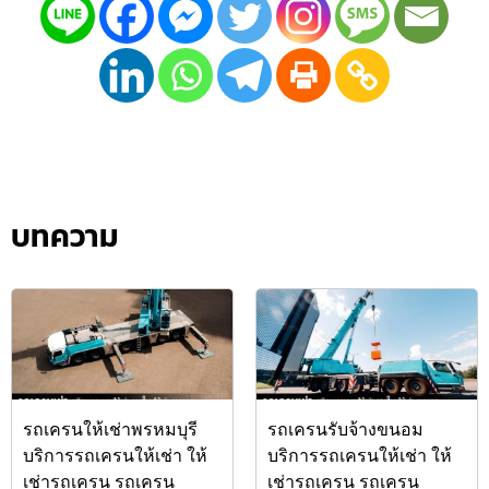
บทความ
รถเครนให้เช่าพรหมบุรี
รถเครนรับจ้างขนอม
บริการรถเครนให้เช่า ให้
บริการรถเครนให้เช่า ให้
เช่ารถเครน รถเครน
เช่ารถเครน รถเครน