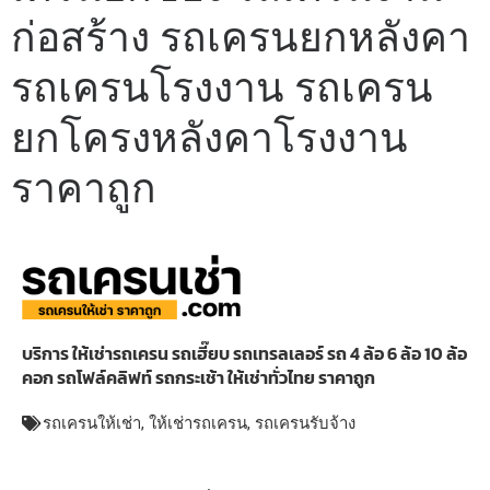
ก่อสร้าง รถเครนยกหลังคา
รถเครนโรงงาน รถเครน
ยกโครงหลังคาโรงงาน
ราคาถูก
บริการ ให้เช่ารถเครน รถเฮี๊ยบ รถเทรลเลอร์ รถ 4 ล้อ 6 ล้อ 10 ล้อ
คอก รถโฟล์คลิฟท์ รถกระเช้า ให้เช่าทั่วไทย ราคาถูก
รถเครนให้เช่า
,
ให้เช่ารถเครน
,
รถเครนรับจ้าง