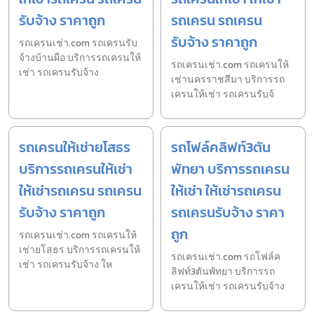
รับจ้าง ราคาถูก
รถเครน รถเครน
รับจ้าง ราคาถูก
รถเครนเช่า.com รถเครนรับ
จ้างบ้านผือ บริการรถเครนให้
รถเครนเช่า.com รถเครนให้
เช่า รถเครนรับจ้าง
เช่านครราชสีมา บริการรถ
เครนให้เช่า รถเครนรับจ้
รถเครนให้เช่ายโสธร
รถโฟล์คลิฟท์3ตัน
บริการรถเครนให้เช่า
พัทยา บริการรถเครน
ให้เช่ารถเครน รถเครน
ให้เช่า ให้เช่ารถเครน
รับจ้าง ราคาถูก
รถเครนรับจ้าง ราคา
ถูก
รถเครนเช่า.com รถเครนให้
เช่ายโสธร บริการรถเครนให้
รถเครนเช่า.com รถโฟล์ค
เช่า รถเครนรับจ้าง ให
ลิฟท์3ตันพัทยา บริการรถ
เครนให้เช่า รถเครนรับจ้าง