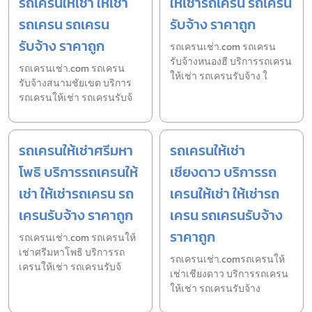
รถเครนให้เช่า ให้เช่า
ให้เช่ารถเครน รถเครน
รถเครน รถเครน
รับจ้าง ราคาถูก
รับจ้าง ราคาถูก
รถเครนเช่า.com รถเครน
รับจ้างหนองฮี บริการรถเครน
รถเครนเช่า.com รถเครน
ให้เช่า รถเครนรับจ้าง ใ
รับจ้างสนามชัยเขต บริการ
รถเครนให้เช่า รถเครนรับจ้
รถเครนให้เช่าศรีมหา
รถเครนให้เช่า
โพธิ บริการรถเครนให้
เชียงดาว บริการรถ
เช่า ให้เช่ารถเครน รถ
เครนให้เช่า ให้เช่ารถ
เครนรับจ้าง ราคาถูก
เครน รถเครนรับจ้าง
ราคาถูก
รถเครนเช่า.com รถเครนให้
เช่าศรีมหาโพธิ บริการรถ
รถเครนเช่า.comรถเครนให้
เครนให้เช่า รถเครนรับจ้
เช่าเชียงดาว บริการรถเครน
ให้เช่า รถเครนรับจ้าง