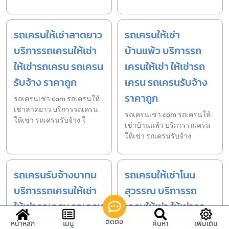
รถเครนให้เช่าลาดยาว
รถเครนให้เช่า
บริการรถเครนให้เช่า
บ้านแพ้ว บริการรถ
ให้เช่ารถเครน รถเครน
เครนให้เช่า ให้เช่ารถ
รับจ้าง ราคาถูก
เครน รถเครนรับจ้าง
ราคาถูก
รถเครนเช่า.com รถเครนให้
เช่าลาดยาว บริการรถเครน
รถเครนเช่า.com รถเครนให้
ให้เช่า รถเครนรับจ้าง ใ
เช่าบ้านแพ้ว บริการรถเครน
ให้เช่า รถเครนรับจ้าง
รถเครนรับจ้างนาทม
รถเครนให้เช่าโนน
บริการรถเครนให้เช่า
สุวรรณ บริการรถ
ให้เช่ารถเครน รถเครน
เครนให้เช่า ให้เช่ารถ
รับจ้าง ราคาถูก
เครน รถเครนรับจ้าง
ติดต่อ
หน้าหลัก
เมนู
ค้นหา
เพิ่มเติม