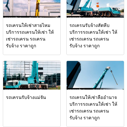
รถเครนให้เช่าสายไหม
รถเครนรับจ้างสัตหีบ
บริการรถเครนให้เช่า ให้
บริการรถเครนให้เช่า ให้
เช่ารถเครน รถเครน
เช่ารถเครน รถเครน
รับจ้าง ราคาถูก
รับจ้าง ราคาถูก
รถเครนรับจ้างแม่จัน
รถเครนให้เช่าลืออำนาจ
บริการรถเครนให้เช่า ให้
เช่ารถเครน รถเครน
รับจ้าง ราคาถูก