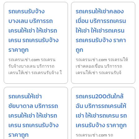
รถเครนรับจ้าง
รถเครนให้เช่าคลอง
บางเลน บริการรถ
เขื่อน บริการรถเครน
เครนให้เช่า ให้เช่ารถ
ให้เช่า ให้เช่ารถเครน
เครน รถเครนรับจ้าง
รถเครนรับจ้าง ราคา
ราคาถูก
ถูก
รถเครนเช่า.com รถเครน
รถเครนเช่า.com รถเครนให้
รับจ้างบางเลน บริการรถ
เช่าคลองเขื่อน บริการรถ
เครนให้เช่า รถเครนรับจ้าง ใ
เครนให้เช่า รถเครนรับจ้
รถเครนให้เช่า
รถเครน200ตันใกล้
ชัยบาดาล บริการรถ
ฉัน บริการรถเครนให้
เครนให้เช่า ให้เช่ารถ
เช่า ให้เช่ารถเครน รถ
เครน รถเครนรับจ้าง
เครนรับจ้าง ราคาถูก
ราคาถูก
รถเครนเช่า.com รถ