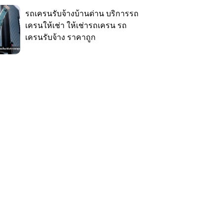
รถเครนรับจ้างบ้านด่าน บริการรถ
เครนให้เช่า ให้เช่ารถเครน รถ
เครนรับจ้าง ราคาถูก