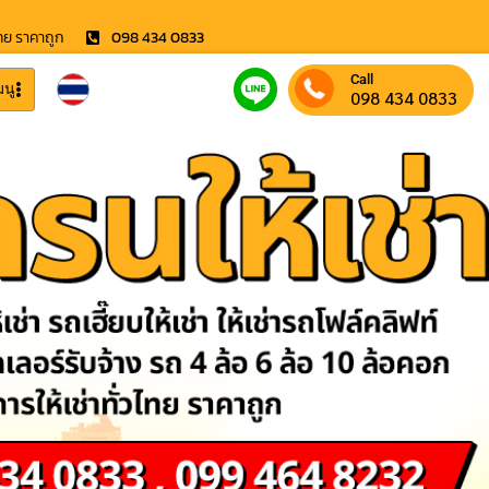
ไทย ราคาถูก
098 434 0833
Call
มนู
098 434 0833