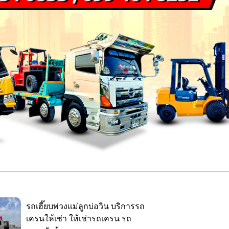
รถเฮี๊ยบพ่วงแม่ลูกบ่อวิน บริการรถ
เครนให้เช่า ให้เช่ารถเครน รถ