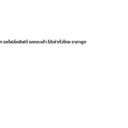
ก รถโฟล์คลิฟท์ รถกระเช้า ให้เช่าทั่วไทย ราคาถูก