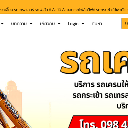
 รถเฮี๊ยบ รถเทรลเลอร์ รถ 4 ล้อ 6 ล้อ 10 ล้อคอก รถโฟล์คลิฟท์ รถกระเช้า ให้เช่าทั่ว
บทความ
เกี่ยวกับ
Login
ค้นหา
เ