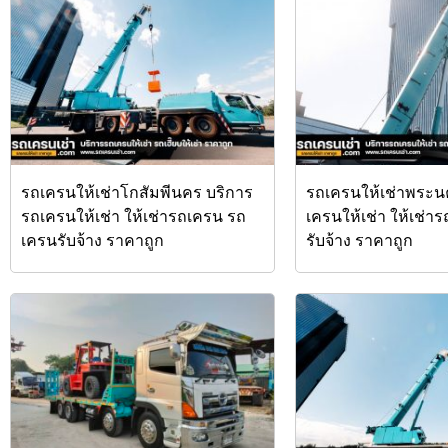
รถเครนให้เช่าโกสัมพีนคร บริการ
รถเครนให้เช่าพระน
รถเครนให้เช่า ให้เช่ารถเครน รถ
เครนให้เช่า ให้เช่
เครนรับจ้าง ราคาถูก
รับจ้าง ราคาถูก