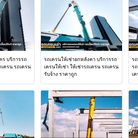
คร บริการรถ
รถเครนให้เช่ายกหลังคา บริการรถ
รถ
ารถเครน รถเครน
เครนให้เช่า ให้เช่ารถเครน รถเครน
รถ
รับจ้าง ราคาถูก
เค