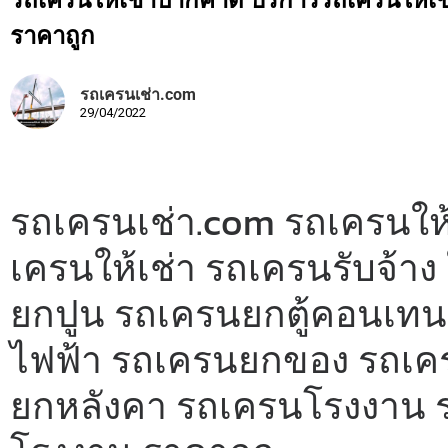
รถเครนให้เช่าปากคาด บริการรถเครนให้เช่
ราคาถูก
รถเครนเช่า.com
29/04/2022
รถเครนเช่า.com รถเครนให
เครนให้เช่า รถเครนรับจ้าง
ยกปูน รถเครนยกตู้คอนเทน
ไฟฟ้า รถเครนยกของ รถเค
ยกหลังคา รถเครนโรงงาน 