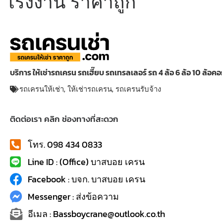
โรงงาน ราคาถูก
บริการ ให้เช่ารถเครน รถเฮี๊ยบ รถเทรลเลอร์ รถ 4 ล้อ 6 ล้อ 10 ล้อคอ
รถเครนให้เช่า
,
ให้เช่ารถเครน
,
รถเครนรับจ้าง
ติดต่อเรา คลิก ช่องทางที่สะดวก
โทร. 098 434 0833
Line ID : (Office) บาสบอย เครน
Facebook : บจก. บาสบอย เครน
Messenger : ส่งข้อความ
อีเมล : Bassboycrane@outlook.co.th