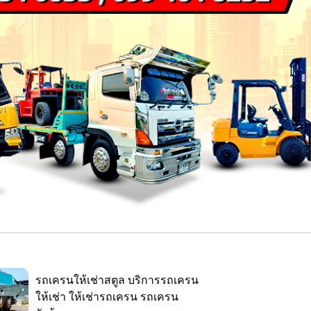
รถเครนให้เช่าสตูล บริการรถเครน
ให้เช่า ให้เช่ารถเครน รถเครน