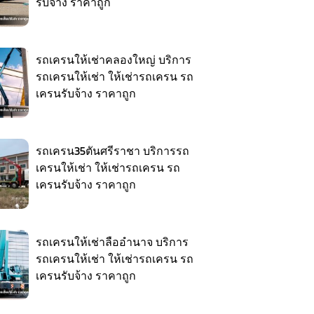
รับจ้าง ราคาถูก
รถเครนให้เช่าคลองใหญ่ บริการ
รถเครนให้เช่า ให้เช่ารถเครน รถ
เครนรับจ้าง ราคาถูก
รถเครน35ตันศรีราชา บริการรถ
เครนให้เช่า ให้เช่ารถเครน รถ
เครนรับจ้าง ราคาถูก
รถเครนให้เช่าลืออำนาจ บริการ
รถเครนให้เช่า ให้เช่ารถเครน รถ
เครนรับจ้าง ราคาถูก