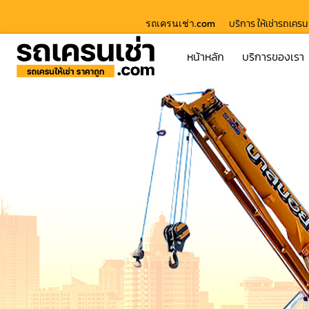
รถเครนเช่า.com
บริการ ให้เช่ารถเครน
หน้าหลัก
บริการของเรา