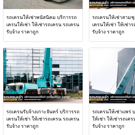
รถเครนให้เช่าพนัสนิคม บริการรถ
รถเครนให้เช่าสามชุ
เครนให้เช่า ให้เช่ารถเครน รถเครน
เครนให้เช่า ให้เช่
รับจ้าง ราคาถูก
รับจ้าง ราคาถูก
รถเครนรับจ้างเกาะจันทร์ บริการรถ
รถเครนให้เช่าแพร่ 
เครนให้เช่า ให้เช่ารถเครน รถเครน
ให้เช่า ให้เช่ารถเค
รับจ้าง ราคาถูก
รับจ้าง ราคาถูก