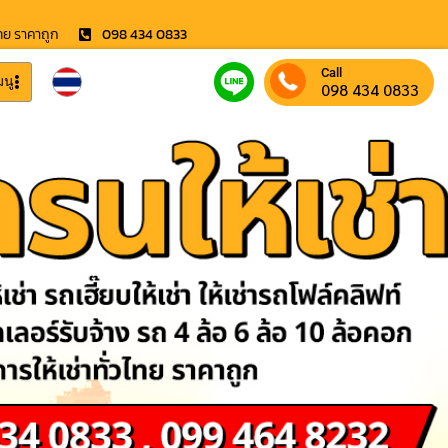
ไทย ราคาถูก
098 434 0833
Call
มนู
098 434 0833