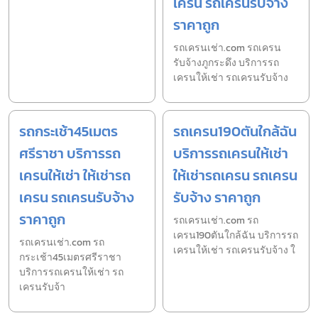
เครน รถเครนรับจ้าง
ราคาถูก
รถเครนเช่า.com รถเครน
รับจ้างภูกระดึง บริการรถ
เครนให้เช่า รถเครนรับจ้าง
รถกระเช้า45เมตร
รถเครน190ตันใกล้ฉัน
ศรีราชา บริการรถ
บริการรถเครนให้เช่า
เครนให้เช่า ให้เช่ารถ
ให้เช่ารถเครน รถเครน
เครน รถเครนรับจ้าง
รับจ้าง ราคาถูก
ราคาถูก
รถเครนเช่า.com รถ
เครน190ตันใกล้ฉัน บริการรถ
รถเครนเช่า.com รถ
เครนให้เช่า รถเครนรับจ้าง ใ
กระเช้า45เมตรศรีราชา
บริการรถเครนให้เช่า รถ
เครนรับจ้า