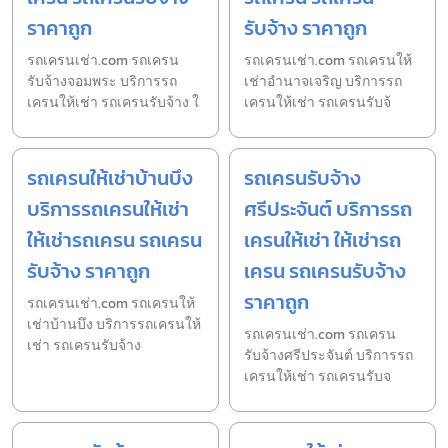
ราคาถูก
รับจ้าง ราคาถูก
รถเครนเช่า.com รถเครน
รถเครนเช่า.com รถเครนให้
รับจ้างจอมพระ บริการรถ
เช่าอำนาจเจริญ บริการรถ
เครนให้เช่า รถเครนรับจ้าง ใ
เครนให้เช่า รถเครนรับจ้
รถเครนให้เช่าบ้านบึง
รถเครนรับจ้าง
บริการรถเครนให้เช่า
ศรีประจันต์ บริการรถ
ให้เช่ารถเครน รถเครน
เครนให้เช่า ให้เช่ารถ
รับจ้าง ราคาถูก
เครน รถเครนรับจ้าง
ราคาถูก
รถเครนเช่า.com รถเครนให้
เช่าบ้านบึง บริการรถเครนให้
รถเครนเช่า.com รถเครน
เช่า รถเครนรับจ้าง
รับจ้างศรีประจันต์ บริการรถ
เครนให้เช่า รถเครนรับจ