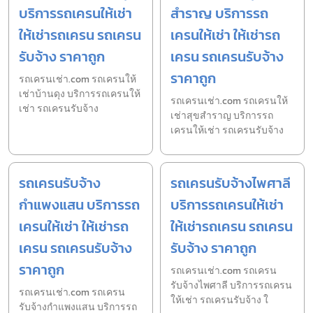
บริการรถเครนให้เช่า
สำราญ บริการรถ
ให้เช่ารถเครน รถเครน
เครนให้เช่า ให้เช่ารถ
รับจ้าง ราคาถูก
เครน รถเครนรับจ้าง
ราคาถูก
รถเครนเช่า.com รถเครนให้
เช่าบ้านดุง บริการรถเครนให้
รถเครนเช่า.com รถเครนให้
เช่า รถเครนรับจ้าง
เช่าสุขสำราญ บริการรถ
เครนให้เช่า รถเครนรับจ้าง
รถเครนรับจ้าง
รถเครนรับจ้างไพศาลี
กำแพงแสน บริการรถ
บริการรถเครนให้เช่า
เครนให้เช่า ให้เช่ารถ
ให้เช่ารถเครน รถเครน
เครน รถเครนรับจ้าง
รับจ้าง ราคาถูก
ราคาถูก
รถเครนเช่า.com รถเครน
รับจ้างไพศาลี บริการรถเครน
รถเครนเช่า.com รถเครน
ให้เช่า รถเครนรับจ้าง ใ
รับจ้างกำแพงแสน บริการรถ