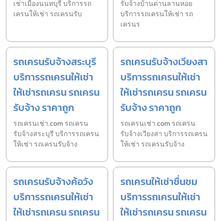
เช่าเมืองนนทบุรี บริการรถ
รับจ้างบ้านด่านลานหอย
เครนให้เช่า รถเครนรับ
บริการรถเครนให้เช่า รถ
เครนร
รถเครนรับจ้างสระบุรี
รถเครนรับจ้างเวียงสา
บริการรถเครนให้เช่า
บริการรถเครนให้เช่า
ให้เช่ารถเครน รถเครน
ให้เช่ารถเครน รถเครน
รับจ้าง ราคาถูก
รับจ้าง ราคาถูก
รถเครนเช่า.com รถเครน
รถเครนเช่า.com รถเครน
รับจ้างสระบุรี บริการรถเครน
รับจ้างเวียงสา บริการรถเครน
ให้เช่า รถเครนรับจ้าง
ให้เช่า รถเครนรับจ้าง
รถเครนรับจ้างค้อวัง
รถเครนให้เช่าชื่นชม
บริการรถเครนให้เช่า
บริการรถเครนให้เช่า
ให้เช่ารถเครน รถเครน
ให้เช่ารถเครน รถเครน