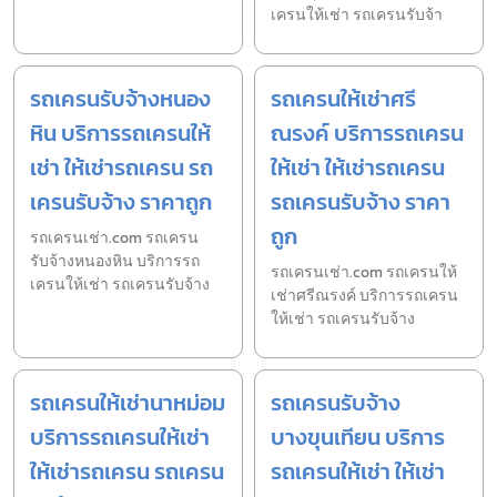
เครนให้เช่า รถเครนรับจ้า
รถเครนรับจ้างหนอง
รถเครนให้เช่าศรี
หิน บริการรถเครนให้
ณรงค์ บริการรถเครน
เช่า ให้เช่ารถเครน รถ
ให้เช่า ให้เช่ารถเครน
เครนรับจ้าง ราคาถูก
รถเครนรับจ้าง ราคา
ถูก
รถเครนเช่า.com รถเครน
รับจ้างหนองหิน บริการรถ
รถเครนเช่า.com รถเครนให้
เครนให้เช่า รถเครนรับจ้าง
เช่าศรีณรงค์ บริการรถเครน
ให้เช่า รถเครนรับจ้าง
รถเครนให้เช่านาหม่อม
รถเครนรับจ้าง
บริการรถเครนให้เช่า
บางขุนเทียน บริการ
ให้เช่ารถเครน รถเครน
รถเครนให้เช่า ให้เช่า