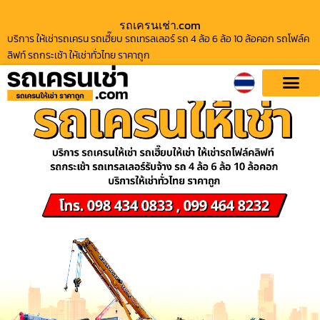
รถเครนเช่า.com
บริการ ให้เช่ารถเครน รถเฮี๊ยบ รถเทรลเลอร์ รถ 4 ล้อ 6 ล้อ 10 ล้อคอก รถโฟล์ค
ลิฟท์ รถกระเช้า ให้เช่าทั่วไทย ราคาถูก