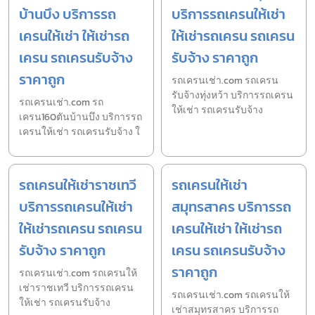
บ้านบึง บริการรถ
บริการรถเครนให้เช่า
เครนให้เช่า ให้เช่ารถ
ให้เช่ารถเครน รถเครน
เครน รถเครนรับจ้าง
รับจ้าง ราคาถูก
ราคาถูก
รถเครนเช่า.com รถเครน
รับจ้างทุ่งหว้า บริการรถเครน
รถเครนเช่า.com รถ
ให้เช่า รถเครนรับจ้าง
เครน160ตันบ้านบึง บริการรถ
เครนให้เช่า รถเครนรับจ้าง ใ
รถเครนให้เช่าราชเทวี
รถเครนให้เช่า
บริการรถเครนให้เช่า
สมุทรสาคร บริการรถ
ให้เช่ารถเครน รถเครน
เครนให้เช่า ให้เช่ารถ
รับจ้าง ราคาถูก
เครน รถเครนรับจ้าง
ราคาถูก
รถเครนเช่า.com รถเครนให้
เช่าราชเทวี บริการรถเครน
รถเครนเช่า.com รถเครนให้
ให้เช่า รถเครนรับจ้าง
เช่าสมุทรสาคร บริการรถ