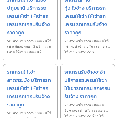
ปทุมธานี บริการรถ
ทุ่งหัวช้าง บริการรถ
เครนให้เช่า ให้เช่ารถ
เครนให้เช่า ให้เช่ารถ
เครน รถเครนรับจ้าง
เครน รถเครนรับจ้าง
ราคาถูก
ราคาถูก
รถเครนเช่า.com รถเครนให้
รถเครนเช่า.com รถเครนให้
เช่าเมืองปทุมธานี บริการรถ
เช่าทุ่งหัวช้าง บริการรถเครน
เครนให้เช่า รถเครนรั
ให้เช่า รถเครนรับจ
รถเครนให้เช่า
รถเครนรับจ้างชะอำ
ลาดกระบัง บริการรถ
บริการรถเครนให้เช่า
เครนให้เช่า ให้เช่ารถ
ให้เช่ารถเครน รถเครน
เครน รถเครนรับจ้าง
รับจ้าง ราคาถูก
ราคาถูก
รถเครนเช่า.com รถเครน
รับจ้างชะอำ บริการรถเครน
รถเครนเช่า.com รถเครนให้
ให้เช่า รถเครนรับจ้าง ให้