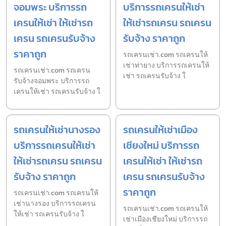
จอมพระ บริการรถ
บริการรถเครนให้เช่า
เครนให้เช่า ให้เช่ารถ
ให้เช่ารถเครน รถเครน
เครน รถเครนรับจ้าง
รับจ้าง ราคาถูก
ราคาถูก
รถเครนเช่า.com รถเครนให้
เช่าท่ายาง บริการรถเครนให้
รถเครนเช่า.com รถเครน
เช่า รถเครนรับจ้าง ใ
รับจ้างจอมพระ บริการรถ
เครนให้เช่า รถเครนรับจ้าง ใ
รถเครนให้เช่านางรอง
รถเครนให้เช่าเมือง
บริการรถเครนให้เช่า
เชียงใหม่ บริการรถ
ให้เช่ารถเครน รถเครน
เครนให้เช่า ให้เช่ารถ
รับจ้าง ราคาถูก
เครน รถเครนรับจ้าง
ราคาถูก
รถเครนเช่า.com รถเครนให้
เช่านางรอง บริการรถเครน
รถเครนเช่า.com รถเครนให้
ให้เช่า รถเครนรับจ้าง ใ
เช่าเมืองเชียงใหม่ บริการรถ