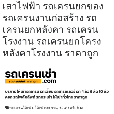
เสาไฟฟ้า รถเครนยกของ
รถเครนงานก่อสร้าง รถ
เครนยกหลังคา รถเครน
โรงงาน รถเครนยกโครง
หลังคาโรงงาน ราคาถูก
บริการ ให้เช่ารถเครน รถเฮี๊ยบ รถเทรลเลอร์ รถ 4 ล้อ 6 ล้อ 10 ล้อ
คอก รถโฟล์คลิฟท์ รถกระเช้า ให้เช่าทั่วไทย ราคาถูก
รถเครนให้เช่า
,
ให้เช่ารถเครน
,
รถเครนรับจ้าง