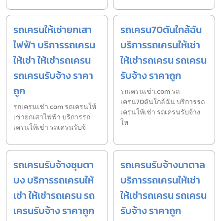
รถเครนให้เช่ายกเสา
รถเครน70ตันใกล้ฉัน
ไฟฟ้า บริการรถเครน
บริการรถเครนให้เช่า
ให้เช่า ให้เช่ารถเครน
ให้เช่ารถเครน รถเครน
รถเครนรับจ้าง ราคา
รับจ้าง ราคาถูก
ถูก
รถเครนเช่า.com รถ
เครน70ตันใกล้ฉัน บริการรถ
รถเครนเช่า.com รถเครนให้
เครนให้เช่า รถเครนรับจ้าง
เช่ายกเสาไฟฟ้า บริการรถ
ให
เครนให้เช่า รถเครนรับจ้
รถเครนรับจ้างชุมตา
รถเครนรับจ้างนาตาล
บง บริการรถเครนให้
บริการรถเครนให้เช่า
เช่า ให้เช่ารถเครน รถ
ให้เช่ารถเครน รถเครน
เครนรับจ้าง ราคาถูก
รับจ้าง ราคาถูก