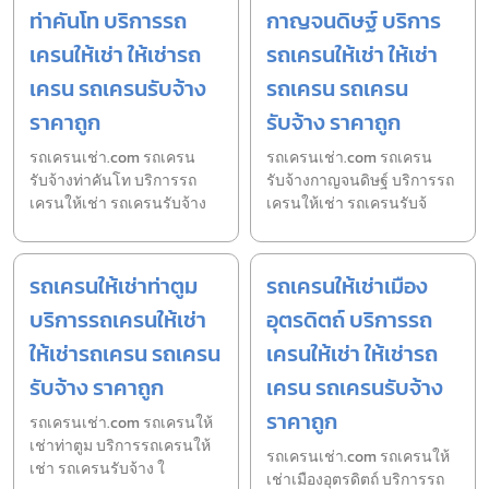
ท่าคันโท บริการรถ
กาญจนดิษฐ์ บริการ
เครนให้เช่า ให้เช่ารถ
รถเครนให้เช่า ให้เช่า
เครน รถเครนรับจ้าง
รถเครน รถเครน
ราคาถูก
รับจ้าง ราคาถูก
รถเครนเช่า.com รถเครน
รถเครนเช่า.com รถเครน
รับจ้างท่าคันโท บริการรถ
รับจ้างกาญจนดิษฐ์ บริการรถ
เครนให้เช่า รถเครนรับจ้าง
เครนให้เช่า รถเครนรับจ้
รถเครนให้เช่าท่าตูม
รถเครนให้เช่าเมือง
บริการรถเครนให้เช่า
อุตรดิตถ์ บริการรถ
ให้เช่ารถเครน รถเครน
เครนให้เช่า ให้เช่ารถ
รับจ้าง ราคาถูก
เครน รถเครนรับจ้าง
ราคาถูก
รถเครนเช่า.com รถเครนให้
เช่าท่าตูม บริการรถเครนให้
รถเครนเช่า.com รถเครนให้
เช่า รถเครนรับจ้าง ใ
เช่าเมืองอุตรดิตถ์ บริการรถ