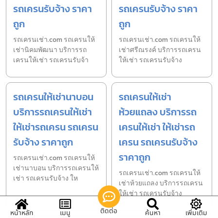
รถเครนรับจ้าง ราคา
รถเครนรับจ้าง ราคา
ถูก
ถูก
รถเครนเช่า.com รถเครนให้
รถเครนเช่า.com รถเครนให้
เช่านิคมพัฒนา บริการรถ
เช่าศรีณรงค์ บริการรถเครน
เครนให้เช่า รถเครนรับจ้า
ให้เช่า รถเครนรับจ้าง
รถเครนให้เช่านาบอน
รถเครนให้เช่า
บริการรถเครนให้เช่า
ห้วยแถลง บริการรถ
ให้เช่ารถเครน รถเครน
เครนให้เช่า ให้เช่ารถ
รับจ้าง ราคาถูก
เครน รถเครนรับจ้าง
ราคาถูก
รถเครนเช่า.com รถเครนให้
เช่านาบอน บริการรถเครนให้
รถเครนเช่า.com รถเครนให้
เช่า รถเครนรับจ้าง ให
เช่าห้วยแถลง บริการรถเครน
ให้เช่า รถเครนรับจ้าง
ติดต่อ
หน้าหลัก
เมนู
ค้นหา
เพิ่มเติม