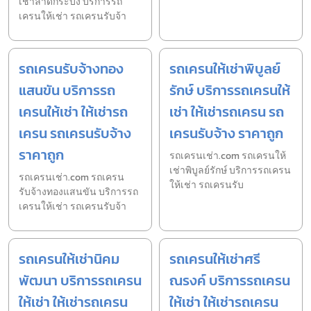
เช่าลาดกระบัง บริการรถ
เครนให้เช่า รถเครนรับจ้า
รถเครนรับจ้างทอง
รถเครนให้เช่าพิบูลย์
แสนขัน บริการรถ
รักษ์ บริการรถเครนให้
เครนให้เช่า ให้เช่ารถ
เช่า ให้เช่ารถเครน รถ
เครน รถเครนรับจ้าง
เครนรับจ้าง ราคาถูก
ราคาถูก
รถเครนเช่า.com รถเครนให้
เช่าพิบูลย์รักษ์ บริการรถเครน
รถเครนเช่า.com รถเครน
ให้เช่า รถเครนรับ
รับจ้างทองแสนขัน บริการรถ
เครนให้เช่า รถเครนรับจ้า
รถเครนให้เช่านิคม
รถเครนให้เช่าศรี
พัฒนา บริการรถเครน
ณรงค์ บริการรถเครน
ให้เช่า ให้เช่ารถเครน
ให้เช่า ให้เช่ารถเครน