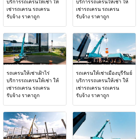
บริการรถเครนให้เช่า ให้
บริการรถเครนให้เช่า ให้
เช่ารถเครน รถเครน
เช่ารถเครน รถเครน
รับจ้าง ราคาถูก
รับจ้าง ราคาถูก
รถเครนให้เช่าเฝ้าไร่
รถเครนให้เช่าเมืองบุรีรัมย์
บริการรถเครนให้เช่า ให้
บริการรถเครนให้เช่า ให้
เช่ารถเครน รถเครน
เช่ารถเครน รถเครน
รับจ้าง ราคาถูก
รับจ้าง ราคาถูก