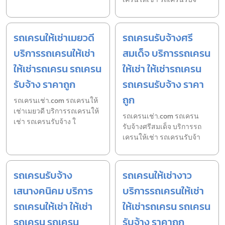
รถเครนให้เช่าเมยวดี
รถเครนรับจ้างศรี
บริการรถเครนให้เช่า
สมเด็จ บริการรถเครน
ให้เช่ารถเครน รถเครน
ให้เช่า ให้เช่ารถเครน
รับจ้าง ราคาถูก
รถเครนรับจ้าง ราคา
ถูก
รถเครนเช่า.com รถเครนให้
เช่าเมยวดี บริการรถเครนให้
รถเครนเช่า.com รถเครน
เช่า รถเครนรับจ้าง ใ
รับจ้างศรีสมเด็จ บริการรถ
เครนให้เช่า รถเครนรับจ้า
รถเครนรับจ้าง
รถเครนให้เช่างาว
เสนางคนิคม บริการ
บริการรถเครนให้เช่า
รถเครนให้เช่า ให้เช่า
ให้เช่ารถเครน รถเครน
รถเครน รถเครน
รับจ้าง ราคาถูก