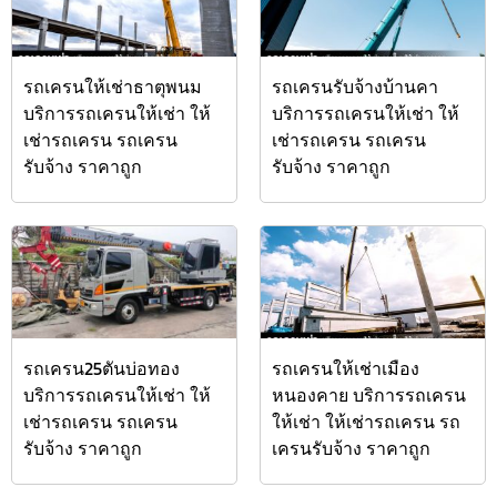
รถเครนให้เช่าธาตุพนม
รถเครนรับจ้างบ้านคา
บริการรถเครนให้เช่า ให้
บริการรถเครนให้เช่า ให้
เช่ารถเครน รถเครน
เช่ารถเครน รถเครน
รับจ้าง ราคาถูก
รับจ้าง ราคาถูก
รถเครน25ตันบ่อทอง
รถเครนให้เช่าเมือง
บริการรถเครนให้เช่า ให้
หนองคาย บริการรถเครน
เช่ารถเครน รถเครน
ให้เช่า ให้เช่ารถเครน รถ
รับจ้าง ราคาถูก
เครนรับจ้าง ราคาถูก