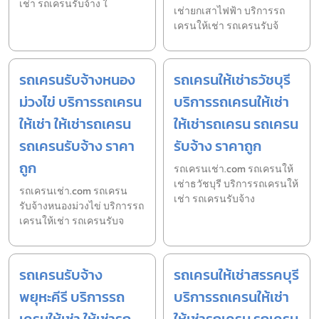
เช่า รถเครนรับจ้าง ใ
เช่ายกเสาไฟฟ้า บริการรถ
เครนให้เช่า รถเครนรับจ้
รถเครนรับจ้างหนอง
รถเครนให้เช่าธวัชบุรี
ม่วงไข่ บริการรถเครน
บริการรถเครนให้เช่า
ให้เช่า ให้เช่ารถเครน
ให้เช่ารถเครน รถเครน
รถเครนรับจ้าง ราคา
รับจ้าง ราคาถูก
ถูก
รถเครนเช่า.com รถเครนให้
เช่าธวัชบุรี บริการรถเครนให้
รถเครนเช่า.com รถเครน
เช่า รถเครนรับจ้าง
รับจ้างหนองม่วงไข่ บริการรถ
เครนให้เช่า รถเครนรับจ
รถเครนรับจ้าง
รถเครนให้เช่าสรรคบุรี
พยุหะคีรี บริการรถ
บริการรถเครนให้เช่า
เครนให้เช่า ให้เช่ารถ
ให้เช่ารถเครน รถเครน