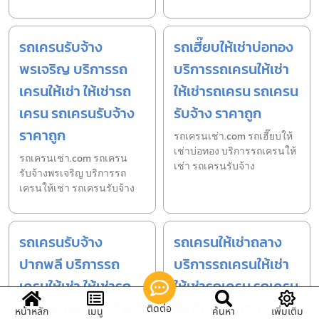
รถเครนรับจ้าง
รถเฮี๊ยบให้เช่าบ่อทอง
พรเจริญ บริการรถ
บริการรถเครนให้เช่า
เครนให้เช่า ให้เช่ารถ
ให้เช่ารถเครน รถเครน
เครน รถเครนรับจ้าง
รับจ้าง ราคาถูก
ราคาถูก
รถเครนเช่า.com รถเฮี๊ยบให้
เช่าบ่อทอง บริการรถเครนให้
รถเครนเช่า.com รถเครน
เช่า รถเครนรับจ้าง
รับจ้างพรเจริญ บริการรถ
เครนให้เช่า รถเครนรับจ้าง
รถเครนรับจ้าง
รถเครนให้เช่าถลาง
ปากพลี บริการรถ
บริการรถเครนให้เช่า
เครนให้เช่า ให้เช่ารถ
ให้เช่ารถเครน รถเครน
เครน รถเครนรับจ้าง
รับจ้าง ราคาถูก
ติดต่อ
หน้าหลัก
เมนู
ค้นหา
เพิ่มเติม