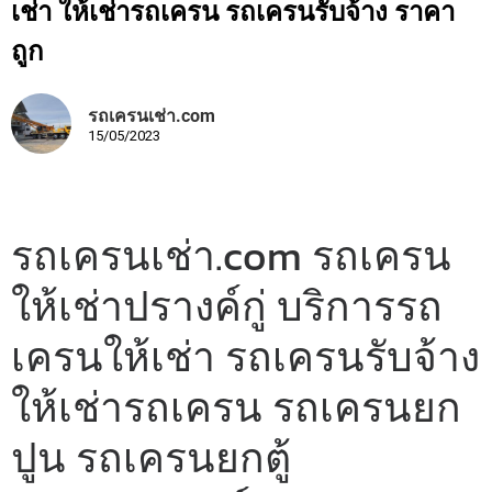
เช่า ให้เช่ารถเครน รถเครนรับจ้าง ราคา
ถูก
รถเครนเช่า.com
15/05/2023
รถเครนเช่า.com รถเครน
ให้เช่าปรางค์กู่ บริการรถ
เครนให้เช่า รถเครนรับจ้าง
ให้เช่ารถเครน รถเครนยก
ปูน รถเครนยกตู้