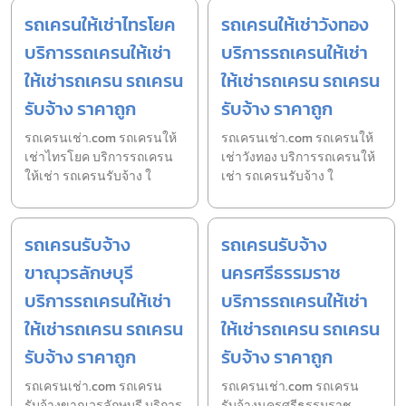
รถเครนให้เช่าไทรโยค
รถเครนให้เช่าวังทอง
บริการรถเครนให้เช่า
บริการรถเครนให้เช่า
ให้เช่ารถเครน รถเครน
ให้เช่ารถเครน รถเครน
รับจ้าง ราคาถูก
รับจ้าง ราคาถูก
รถเครนเช่า.com รถเครนให้
รถเครนเช่า.com รถเครนให้
เช่าไทรโยค บริการรถเครน
เช่าวังทอง บริการรถเครนให้
ให้เช่า รถเครนรับจ้าง ใ
เช่า รถเครนรับจ้าง ใ
รถเครนรับจ้าง
รถเครนรับจ้าง
ขาณุวรลักษบุรี
นครศรีธรรมราช
บริการรถเครนให้เช่า
บริการรถเครนให้เช่า
ให้เช่ารถเครน รถเครน
ให้เช่ารถเครน รถเครน
รับจ้าง ราคาถูก
รับจ้าง ราคาถูก
รถเครนเช่า.com รถเครน
รถเครนเช่า.com รถเครน
รับจ้างขาณุวรลักษบุรี บริการ
รับจ้างนครศรีธรรมราช