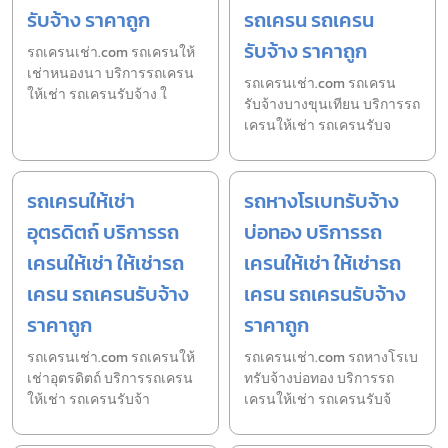
รับจ้าง ราคาถูก
รถเครน รถเครน
รับจ้าง ราคาถูก
รถเครนเช่า.com รถเครนให้
เช่าหนองนา บริการรถเครน
รถเครนเช่า.com รถเครน
ให้เช่า รถเครนรับจ้าง ใ
รับจ้างบางขุนเทียน บริการรถ
เครนให้เช่า รถเครนรับจ
รถเครนให้เช่า
รถหางโรเบทรับจ้าง
อุตรดิตถ์ บริการรถ
บ่อทอง บริการรถ
เครนให้เช่า ให้เช่ารถ
เครนให้เช่า ให้เช่ารถ
เครน รถเครนรับจ้าง
เครน รถเครนรับจ้าง
ราคาถูก
ราคาถูก
รถเครนเช่า.com รถเครนให้
รถเครนเช่า.com รถหางโรเบ
เช่าอุตรดิตถ์ บริการรถเครน
ทรับจ้างบ่อทอง บริการรถ
ให้เช่า รถเครนรับจ้า
เครนให้เช่า รถเครนรับจ้