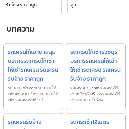
รับจ้าง ราคาถูก
ถูก
บทความ
รถเครนให้เช่าตาลสุม
รถเครนให้เช่าธวัชบุรี
บริการรถเครนให้เช่า
บริการรถเครนให้เช่า
ให้เช่ารถเครน รถเครน
ให้เช่ารถเครน รถเครน
รับจ้าง ราคาถูก
รับจ้าง ราคาถูก
รถเครนเช่า.com รถเครนให้
รถเครนเช่า.com รถเครนให้
เช่าตาลสุม บริการรถเครนให้
เช่าธวัชบุรี บริการรถเครนให้
เช่า รถเครนรับจ้าง ใ
เช่า รถเครนรับจ้าง
รถเครนรับจ้าง
รถกระเช้า12เมตร