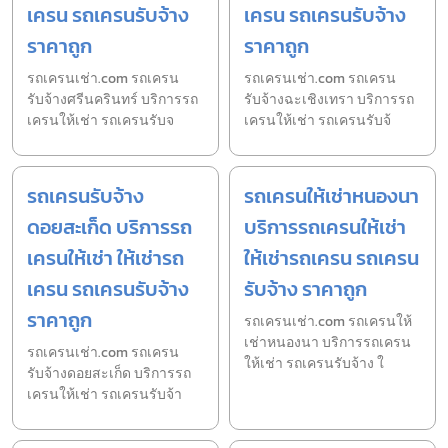
เครน รถเครนรับจ้าง
เครน รถเครนรับจ้าง
ราคาถูก
ราคาถูก
รถเครนเช่า.com รถเครน
รถเครนเช่า.com รถเครน
รับจ้างศรีนครินทร์ บริการรถ
รับจ้างฉะเชิงเทรา บริการรถ
เครนให้เช่า รถเครนรับจ
เครนให้เช่า รถเครนรับจ้
รถเครนรับจ้าง
รถเครนให้เช่าหนองนา
ดอยสะเก็ด บริการรถ
บริการรถเครนให้เช่า
เครนให้เช่า ให้เช่ารถ
ให้เช่ารถเครน รถเครน
เครน รถเครนรับจ้าง
รับจ้าง ราคาถูก
ราคาถูก
รถเครนเช่า.com รถเครนให้
เช่าหนองนา บริการรถเครน
รถเครนเช่า.com รถเครน
ให้เช่า รถเครนรับจ้าง ใ
รับจ้างดอยสะเก็ด บริการรถ
เครนให้เช่า รถเครนรับจ้า