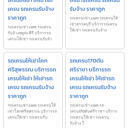
เครน รถเครนรับจ้าง
รับจ้าง ราคาถูก
ราคาถูก
รถเครนเช่า.com รถเครนให้
เช่าสรรคบุรี บริการรถเครน
รถเครนเช่า.com รถเครน
ให้เช่า รถเครนรับจ้าง
รับจ้างพยุหะคีรี บริการรถ
เครนให้เช่า รถเครนรับจ้า
รถเครนให้เช่าโคก
รถเครน170ตัน
ศรีสุพรรณ บริการรถ
ศรีราชา บริการรถ
เครนให้เช่า ให้เช่ารถ
เครนให้เช่า ให้เช่ารถ
เครน รถเครนรับจ้าง
เครน รถเครนรับจ้าง
ราคาถูก
ราคาถูก
รถเครนเช่า.com รถเครนให้
รถเครนเช่า.com รถ
เช่าโคกศรีสุพรรณ บริการรถ
เครน170ตันศรีราชา บริการ
เครนให้เช่า รถเครนรับ
รถเครนให้เช่า รถเครน
รับจ้าง ใ