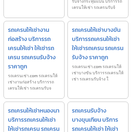
รับจ้างกระทุ่มแบน บริการรถ
เครนให้เช่า รถเครนรับจ้
รถเครนให้เช่างาน
รถเครนให้เช่าบางขัน
ก่อสร้าง บริการรถ
บริการรถเครนให้เช่า
เครนให้เช่า ให้เช่ารถ
ให้เช่ารถเครน รถเครน
เครน รถเครนรับจ้าง
รับจ้าง ราคาถูก
ราคาถูก
รถเครนเช่า.com รถเครนให้
เช่าบางขัน บริการรถเครนให้
รถเครนเช่า.com รถเครนให้
เช่า รถเครนรับจ้าง ใ
เช่างานก่อสร้าง บริการรถ
เครนให้เช่า รถเครนรับจ
รถเครนให้เช่าหนองนา
รถเครนรับจ้าง
บริการรถเครนให้เช่า
บางขุนเทียน บริการ
ให้เช่ารถเครน รถเครน
รถเครนให้เช่า ให้เช่า