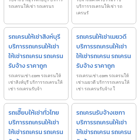
รถเครนให้เช่า รถเครนร
บริการรถเครนให้เช่า รถ
เครนรั
รถเครนให้เช่าสิงห์บุรี
รถเครนให้เช่าเมยวดี
บริการรถเครนให้เช่า
บริการรถเครนให้เช่า
ให้เช่ารถเครน รถเครน
ให้เช่ารถเครน รถเครน
รับจ้าง ราคาถูก
รับจ้าง ราคาถูก
รถเครนเช่า.com รถเครนให้
รถเครนเช่า.com รถเครนให้
เช่าสิงห์บุรี บริการรถเครนให้
เช่าเมยวดี บริการรถเครนให้
เช่า รถเครนรับจ้า
เช่า รถเครนรับจ้าง ใ
รถเฮี๊ยบให้เช่าทั่วไทย
รถเครนรับจ้างเซกา
บริการรถเครนให้เช่า
บริการรถเครนให้เช่า
ให้เช่ารถเครน รถเครน
ให้เช่ารถเครน รถเครน