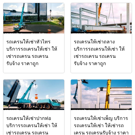
รถเครนให้เช่าหัวไทร
รถเครนให้เช่าถลาง
บริการรถเครนให้เช่า ให้
บริการรถเครนให้เช่า ให้
เช่ารถเครน รถเครน
เช่ารถเครน รถเครน
รับจ้าง ราคาถูก
รับจ้าง ราคาถูก
รถเครนให้เช่าปากท่อ
รถเครนให้เช่าเพ็ญ บริการ
บริการรถเครนให้เช่า ให้
รถเครนให้เช่า ให้เช่ารถ
เช่ารถเครน รถเครน
เครน รถเครนรับจ้าง ราคา