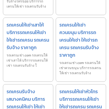
รับจ้างไทรน้อย บริการรถ
เครนให้เช่า รถเครนรับจ้าง
รถเครนให้เช่าเสาไห้
รถเครนให้เช่า
บริการรถเครนให้เช่า
ควนขนุน บริการรถ
ให้เช่ารถเครน รถเครน
เครนให้เช่า ให้เช่ารถ
รับจ้าง ราคาถูก
เครน รถเครนรับจ้าง
ราคาถูก
รถเครนเช่า.com รถเครนให้
เช่าเสาไห้ บริการรถเครนให้
รถเครนเช่า.com รถเครนให้
เช่า รถเครนรับจ้าง ใ
เช่าควนขนุน บริการรถเครน
ให้เช่า รถเครนรับจ้าง
รถเครนรับจ้าง
รถเครนให้เช่าหัวไทร
เสนางคนิคม บริการ
บริการรถเครนให้เช่า
รถเครนให้เช่า ให้เช่า
ให้เช่ารถเครน รถเครน