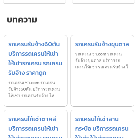
บทความ
รถเครนรับจ้าง60ตัน
รถเครนรับจ้างขุนตาล
บริการรถเครนให้เช่า
รถเครนเช่า.com รถเครน
รับจ้างขุนตาล บริการรถ
ให้เช่ารถเครน รถเครน
เครนให้เช่า รถเครนรับจ้าง ใ
รับจ้าง ราคาถูก
รถเครนเช่า.com รถเครน
รับจ้าง60ตัน บริการรถเครน
ให้เช่า รถเครนรับจ้าง ให
รถเครนให้เช่าตาคลี
รถเครนให้เช่าลาน
บริการรถเครนให้เช่า
กระบือ บริการรถเครน
ให้เช่ารถเครน รถเครน
ให้เช่า ให้เช่ารถเครน