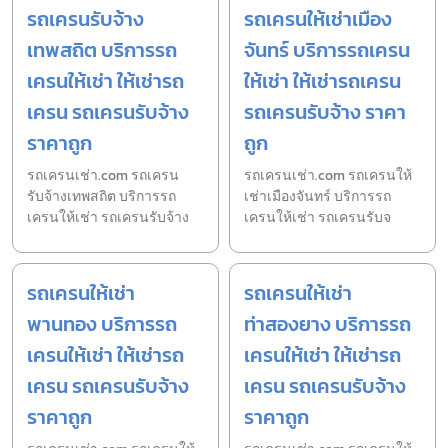
รถเครนรับจ้าง
รถเครนให้เช่าเมือง
เทพสถิต บริการรถ
จันทร์ บริการรถเครน
เครนให้เช่า ให้เช่ารถ
ให้เช่า ให้เช่ารถเครน
เครน รถเครนรับจ้าง
รถเครนรับจ้าง ราคา
ราคาถูก
ถูก
รถเครนเช่า.com รถเครน
รถเครนเช่า.com รถเครนให้
รับจ้างเทพสถิต บริการรถ
เช่าเมืองจันทร์ บริการรถ
เครนให้เช่า รถเครนรับจ้าง
เครนให้เช่า รถเครนรับจ
รถเครนให้เช่า
รถเครนให้เช่า
พานทอง บริการรถ
ท่าสองยาง บริการรถ
เครนให้เช่า ให้เช่ารถ
เครนให้เช่า ให้เช่ารถ
เครน รถเครนรับจ้าง
เครน รถเครนรับจ้าง
ราคาถูก
ราคาถูก