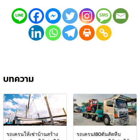
บทความ
รถเครนให้เช่าบ้านสร้าง
รถเครน180ตันสัตหีบ