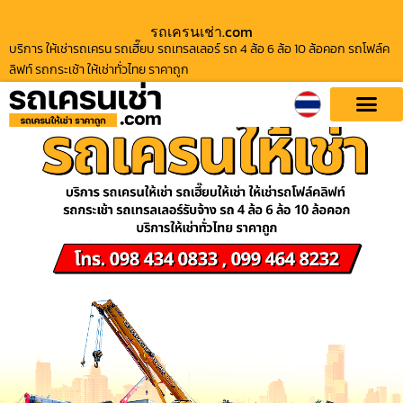
รถเครนเช่า.com
บริการ ให้เช่ารถเครน รถเฮี๊ยบ รถเทรลเลอร์ รถ 4 ล้อ 6 ล้อ 10 ล้อคอก รถโฟล์ค
ลิฟท์ รถกระเช้า ให้เช่าทั่วไทย ราคาถูก