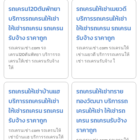
รถเครน120ตันพัทยา
รถเครนให้เช่าเมยวดี
บริการรถเครนให้เช่า
บริการรถเครนให้เช่า
ให้เช่ารถเครน รถเครน
ให้เช่ารถเครน รถเครน
รับจ้าง ราคาถูก
รับจ้าง ราคาถูก
รถเครนเช่า.com รถ
รถเครนเช่า.com รถเครนให้
เครน120ตันพัทยา บริการรถ
เช่าเมยวดี บริการรถเครนให้
เครนให้เช่า รถเครนรับจ้าง
เช่า รถเครนรับจ้าง ใ
ให้
รถเครนให้เช่าบ้านแฮ
รถเครนให้เช่าทราย
บริการรถเครนให้เช่า
ทองวัฒนา บริการรถ
ให้เช่ารถเครน รถเครน
เครนให้เช่า ให้เช่ารถ
รับจ้าง ราคาถูก
เครน รถเครนรับจ้าง
ราคาถูก
รถเครนเช่า.com รถเครนให้
เช่าบ้านแฮ บริการรถเครนให้