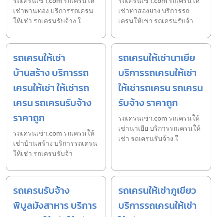
รถเครนเช่า.com รถเครนให้
รถเครนเช่า.com รถเครนให้
เช่าพานทอง บริการรถเครน
เช่าท่าสองยาง บริการรถ
ให้เช่า รถเครนรับจ้าง ใ
เครนให้เช่า รถเครนรับจ้า
รถเครนให้เช่า
รถเครนให้เช่านาเยีย
บ้านสร้าง บริการรถ
บริการรถเครนให้เช่า
เครนให้เช่า ให้เช่ารถ
ให้เช่ารถเครน รถเครน
เครน รถเครนรับจ้าง
รับจ้าง ราคาถูก
ราคาถูก
รถเครนเช่า.com รถเครนให้
เช่านาเยีย บริการรถเครนให้
รถเครนเช่า.com รถเครนให้
เช่า รถเครนรับจ้าง ใ
เช่าบ้านสร้าง บริการรถเครน
ให้เช่า รถเครนรับจ้า
รถเครนรับจ้าง
รถเครนให้เช่าภูเขียว
พิบูลมังสาหาร บริการ
บริการรถเครนให้เช่า