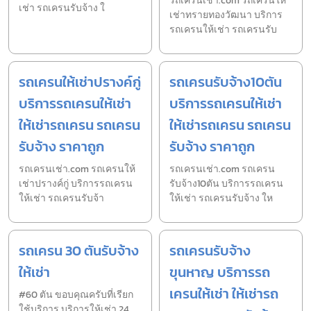
รถเครนเช่า.com รถเครนให้
เช่า รถเครนรับจ้าง ใ
เช่าทรายทองวัฒนา บริการ
รถเครนให้เช่า รถเครนรับ
รถเครนให้เช่าปรางค์กู่
รถเครนรับจ้าง10ตัน
บริการรถเครนให้เช่า
บริการรถเครนให้เช่า
ให้เช่ารถเครน รถเครน
ให้เช่ารถเครน รถเครน
รับจ้าง ราคาถูก
รับจ้าง ราคาถูก
รถเครนเช่า.com รถเครนให้
รถเครนเช่า.com รถเครน
เช่าปรางค์กู่ บริการรถเครน
รับจ้าง10ตัน บริการรถเครน
ให้เช่า รถเครนรับจ้า
ให้เช่า รถเครนรับจ้าง ให
รถเครน 30 ตันรับจ้าง
รถเครนรับจ้าง
ให้เช่า
ขุนหาญ บริการรถ
เครนให้เช่า ให้เช่ารถ
#60 ตัน ขอบคุณครับที่เรียก
ใช้บริการ บริการให้เช่า 24