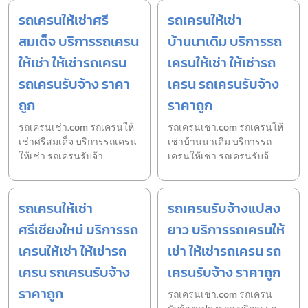
รถเครนให้เช่าศรี
รถเครนให้เช่า
สมเด็จ บริการรถเครน
บ้านนาเดิม บริการรถ
ให้เช่า ให้เช่ารถเครน
เครนให้เช่า ให้เช่ารถ
รถเครนรับจ้าง ราคา
เครน รถเครนรับจ้าง
ถูก
ราคาถูก
รถเครนเช่า.com รถเครนให้
รถเครนเช่า.com รถเครนให้
เช่าศรีสมเด็จ บริการรถเครน
เช่าบ้านนาเดิม บริการรถ
ให้เช่า รถเครนรับจ้า
เครนให้เช่า รถเครนรับจ้
รถเครนให้เช่า
รถเครนรับจ้างแปลง
ศรีเชียงใหม่ บริการรถ
ยาว บริการรถเครนให้
เครนให้เช่า ให้เช่ารถ
เช่า ให้เช่ารถเครน รถ
เครน รถเครนรับจ้าง
เครนรับจ้าง ราคาถูก
ราคาถูก
รถเครนเช่า.com รถเครน