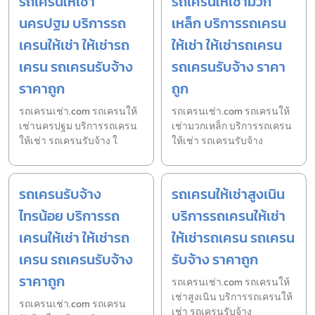
รถเครนให้เช่า
รถเครนให้เช่ามวก
นครปฐม บริการรถ
เหล็ก บริการรถเครน
เครนให้เช่า ให้เช่ารถ
ให้เช่า ให้เช่ารถเครน
เครน รถเครนรับจ้าง
รถเครนรับจ้าง ราคา
ราคาถูก
ถูก
รถเครนเช่า.com รถเครนให้
รถเครนเช่า.com รถเครนให้
เช่านครปฐม บริการรถเครน
เช่ามวกเหล็ก บริการรถเครน
ให้เช่า รถเครนรับจ้าง ใ
ให้เช่า รถเครนรับจ้าง
รถเครนรับจ้าง
รถเครนให้เช่าสูงเนิน
ไทรน้อย บริการรถ
บริการรถเครนให้เช่า
เครนให้เช่า ให้เช่ารถ
ให้เช่ารถเครน รถเครน
เครน รถเครนรับจ้าง
รับจ้าง ราคาถูก
ราคาถูก
รถเครนเช่า.com รถเครนให้
เช่าสูงเนิน บริการรถเครนให้
รถเครนเช่า.com รถเครน
เช่า รถเครนรับจ้าง