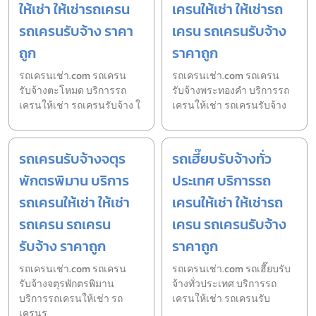
ให้เช่า ให้เช่ารถเครน
เครนให้เช่า ให้เช่ารถ
รถเครนรับจ้าง ราคา
เครน รถเครนรับจ้าง
ถูก
ราคาถูก
รถเครนเช่า.com รถเครน
รถเครนเช่า.com รถเครน
รับจ้างตะโหมด บริการรถ
รับจ้างพระทองคำ บริการรถ
เครนให้เช่า รถเครนรับจ้าง ใ
เครนให้เช่า รถเครนรับจ้าง
รถเครนรับจ้างจตุร
รถเฮี๊ยบรับจ้างทั่ว
พักตรพิมาน บริการ
ประเทศ บริการรถ
รถเครนให้เช่า ให้เช่า
เครนให้เช่า ให้เช่ารถ
รถเครน รถเครน
เครน รถเครนรับจ้าง
รับจ้าง ราคาถูก
ราคาถูก
รถเครนเช่า.com รถเครน
รถเครนเช่า.com รถเฮี๊ยบรับ
รับจ้างจตุรพักตรพิมาน
จ้างทั่วประเทศ บริการรถ
บริการรถเครนให้เช่า รถ
เครนให้เช่า รถเครนรับ
เครนร