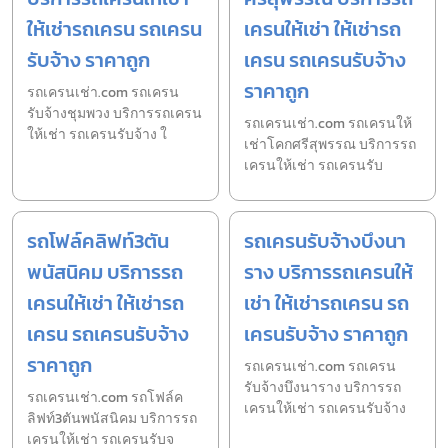
ให้เช่ารถเครน รถเครน
เครนให้เช่า ให้เช่ารถ
รับจ้าง ราคาถูก
เครน รถเครนรับจ้าง
ราคาถูก
รถเครนเช่า.com รถเครน
รับจ้างชุมพวง บริการรถเครน
รถเครนเช่า.com รถเครนให้
ให้เช่า รถเครนรับจ้าง ใ
เช่าโคกศรีสุพรรณ บริการรถ
เครนให้เช่า รถเครนรับ
รถโฟล์คลิฟท์3ตัน
รถเครนรับจ้างบึงนา
พนัสนิคม บริการรถ
ราง บริการรถเครนให้
เครนให้เช่า ให้เช่ารถ
เช่า ให้เช่ารถเครน รถ
เครน รถเครนรับจ้าง
เครนรับจ้าง ราคาถูก
ราคาถูก
รถเครนเช่า.com รถเครน
รับจ้างบึงนาราง บริการรถ
รถเครนเช่า.com รถโฟล์ค
เครนให้เช่า รถเครนรับจ้าง
ลิฟท์3ตันพนัสนิคม บริการรถ
เครนให้เช่า รถเครนรับจ