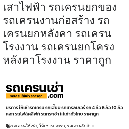
เสาไฟฟ้า รถเครนยกของ
รถเครนงานก่อสร้าง รถ
เครนยกหลังคา รถเครน
โรงงาน รถเครนยกโครง
หลังคาโรงงาน ราคาถูก
บริการ ให้เช่ารถเครน รถเฮี๊ยบ รถเทรลเลอร์ รถ 4 ล้อ 6 ล้อ 10 ล้อ
คอก รถโฟล์คลิฟท์ รถกระเช้า ให้เช่าทั่วไทย ราคาถูก
รถเครนให้เช่า
,
ให้เช่ารถเครน
,
รถเครนรับจ้าง