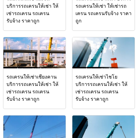
บริการรถเครนให้เช่า ให้
รถเครนให้เช่า ให้เช่ารถ
เช่ารถเครน รถเครน
เครน รถเครนรับจ้าง ราคา
รับจ้าง ราคาถูก
ถูก
รถเครนให้เช่าเชียงคาน
รถเครนให้เช่าไชโย
บริการรถเครนให้เช่า ให้
บริการรถเครนให้เช่า ให้
เช่ารถเครน รถเครน
เช่ารถเครน รถเครน
รับจ้าง ราคาถูก
รับจ้าง ราคาถูก