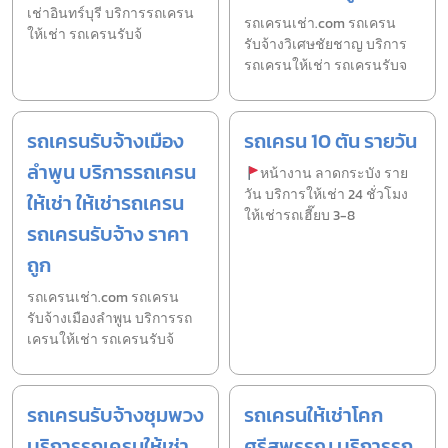
เช่าอินทร์บุรี บริการรถเครน
รถเครนเช่า.com รถเครน
ให้เช่า รถเครนรับจ้
รับจ้างวิเศษชัยชาญ บริการ
รถเครนให้เช่า รถเครนรับจ
รถเครนรับจ้างเมือง
รถเครน 10 ตัน รายวัน
ลำพูน บริการรถเครน
หน้างาน ลาดกระบัง ราย
วัน บริการให้เช่า 24 ชั่วโมง
ให้เช่า ให้เช่ารถเครน
ให้เช่ารถเฮี๊ยบ 3-8
รถเครนรับจ้าง ราคา
ถูก
รถเครนเช่า.com รถเครน
รับจ้างเมืองลำพูน บริการรถ
เครนให้เช่า รถเครนรับจ้
รถเครนรับจ้างชุมพวง
รถเครนให้เช่าโคก
บริการรถเครนให้เช่า
ศรีสุพรรณ บริการรถ