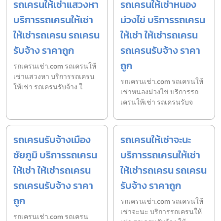
รถเครนให้เช่าแสวงหา
รถเครนให้เช่าหนอง
บริการรถเครนให้เช่า
ม่วงไข่ บริการรถเครน
ให้เช่ารถเครน รถเครน
ให้เช่า ให้เช่ารถเครน
รับจ้าง ราคาถูก
รถเครนรับจ้าง ราคา
ถูก
รถเครนเช่า.com รถเครนให้
เช่าแสวงหา บริการรถเครน
รถเครนเช่า.com รถเครนให้
ให้เช่า รถเครนรับจ้าง ใ
เช่าหนองม่วงไข่ บริการรถ
เครนให้เช่า รถเครนรับจ
รถเครนรับจ้างเมือง
รถเครนให้เช่าจะนะ
ชัยภูมิ บริการรถเครน
บริการรถเครนให้เช่า
ให้เช่า ให้เช่ารถเครน
ให้เช่ารถเครน รถเครน
รถเครนรับจ้าง ราคา
รับจ้าง ราคาถูก
ถูก
รถเครนเช่า.com รถเครนให้
เช่าจะนะ บริการรถเครนให้
รถเครนเช่า.com รถเครน