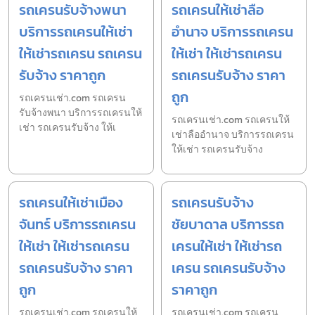
รถเครนรับจ้างพนา
รถเครนให้เช่าลือ
บริการรถเครนให้เช่า
อำนาจ บริการรถเครน
ให้เช่ารถเครน รถเครน
ให้เช่า ให้เช่ารถเครน
รับจ้าง ราคาถูก
รถเครนรับจ้าง ราคา
ถูก
รถเครนเช่า.com รถเครน
รับจ้างพนา บริการรถเครนให้
รถเครนเช่า.com รถเครนให้
เช่า รถเครนรับจ้าง ให้เ
เช่าลืออำนาจ บริการรถเครน
ให้เช่า รถเครนรับจ้าง
รถเครนให้เช่าเมือง
รถเครนรับจ้าง
จันทร์ บริการรถเครน
ชัยบาดาล บริการรถ
ให้เช่า ให้เช่ารถเครน
เครนให้เช่า ให้เช่ารถ
รถเครนรับจ้าง ราคา
เครน รถเครนรับจ้าง
ถูก
ราคาถูก
รถเครนเช่า.com รถเครนให้
รถเครนเช่า.com รถเครน