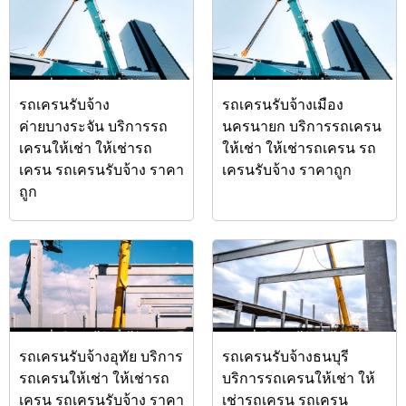
รถเครนรับจ้าง
รถเครนรับจ้างเมือง
ค่ายบางระจัน บริการรถ
นครนายก บริการรถเครน
เครนให้เช่า ให้เช่ารถ
ให้เช่า ให้เช่ารถเครน รถ
เครน รถเครนรับจ้าง ราคา
เครนรับจ้าง ราคาถูก
ถูก
รถเครนรับจ้างอุทัย บริการ
รถเครนรับจ้างธนบุรี
รถเครนให้เช่า ให้เช่ารถ
บริการรถเครนให้เช่า ให้
เครน รถเครนรับจ้าง ราคา
เช่ารถเครน รถเครน