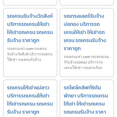
รถเครนรับจ้างวัดสิงห์
รถเทรลเลอร์รับจ้าง
บริการรถเครนให้เช่า
บ่อทอง บริการรถ
ให้เช่ารถเครน รถเครน
เครนให้เช่า ให้เช่ารถ
รับจ้าง ราคาถูก
เครน รถเครนรับจ้าง
ราคาถูก
รถเครนเช่า.com รถเครน
รับจ้างวัดสิงห์ บริการรถเครน
รถเครนเช่า.com รถเทรลเลอ
ให้เช่า รถเครนรับจ้าง
ร์รับจ้างบ่อทอง บริการรถ
เครนให้เช่า รถเครนรับจ
รถเครนให้เช่าแม่ลาว
รถโฟล์คลิฟท์5ตัน
บริการรถเครนให้เช่า
พัทยา บริการรถเครน
ให้เช่ารถเครน รถเครน
ให้เช่า ให้เช่ารถเครน
รับจ้าง ราคาถูก
รถเครนรับจ้าง ราคา