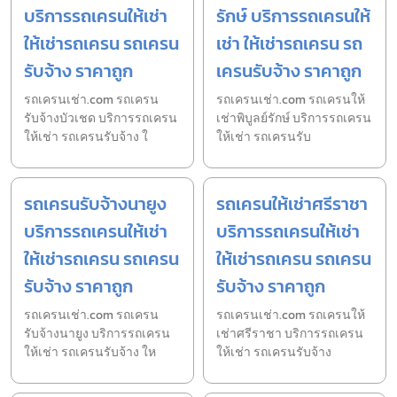
บริการรถเครนให้เช่า
รักษ์ บริการรถเครนให้
ให้เช่ารถเครน รถเครน
เช่า ให้เช่ารถเครน รถ
รับจ้าง ราคาถูก
เครนรับจ้าง ราคาถูก
รถเครนเช่า.com รถเครน
รถเครนเช่า.com รถเครนให้
รับจ้างบัวเชด บริการรถเครน
เช่าพิบูลย์รักษ์ บริการรถเครน
ให้เช่า รถเครนรับจ้าง ใ
ให้เช่า รถเครนรับ
รถเครนรับจ้างนายูง
รถเครนให้เช่าศรีราชา
บริการรถเครนให้เช่า
บริการรถเครนให้เช่า
ให้เช่ารถเครน รถเครน
ให้เช่ารถเครน รถเครน
รับจ้าง ราคาถูก
รับจ้าง ราคาถูก
รถเครนเช่า.com รถเครน
รถเครนเช่า.com รถเครนให้
รับจ้างนายูง บริการรถเครน
เช่าศรีราชา บริการรถเครน
ให้เช่า รถเครนรับจ้าง ให
ให้เช่า รถเครนรับจ้าง