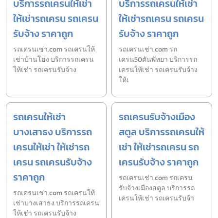
บริการรถเครนให้เช่า
บริการรถเครนให้เช่า
ให้เช่ารถเครน รถเครน
ให้เช่ารถเครน รถเครน
รับจ้าง ราคาถูก
รับจ้าง ราคาถูก
รถเครนเช่า.com รถเครนให้
รถเครนเช่า.com รถ
เช่าบ้านโฮ่ง บริการรถเครน
เครน50ตันพัทยา บริการรถ
ให้เช่า รถเครนรับจ้าง
เครนให้เช่า รถเครนรับจ้าง
ให้เ
รถเครนให้เช่า
รถเครนรับจ้างเมือง
บางเสาธง บริการรถ
สตูล บริการรถเครนให้
เครนให้เช่า ให้เช่ารถ
เช่า ให้เช่ารถเครน รถ
เครน รถเครนรับจ้าง
เครนรับจ้าง ราคาถูก
ราคาถูก
รถเครนเช่า.com รถเครน
รับจ้างเมืองสตูล บริการรถ
รถเครนเช่า.com รถเครนให้
เครนให้เช่า รถเครนรับจ้า
เช่าบางเสาธง บริการรถเครน
ให้เช่า รถเครนรับจ้าง