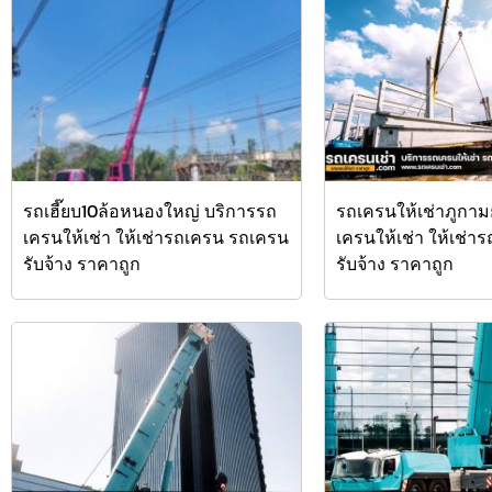
รถเฮี๊ยบ10ล้อหนองใหญ่ บริการรถ
รถเครนให้เช่าภูกา
เครนให้เช่า ให้เช่ารถเครน รถเครน
เครนให้เช่า ให้เช่
รับจ้าง ราคาถูก
รับจ้าง ราคาถูก