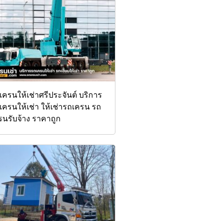
เครนให้เช่าศรีประจันต์ บริการ
เครนให้เช่า ให้เช่ารถเครน รถ
รนรับจ้าง ราคาถูก