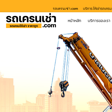
รถเครนเช่า.com
บริการ ให้เช่ารถเครน
หน้าหลัก
บริการของเรา