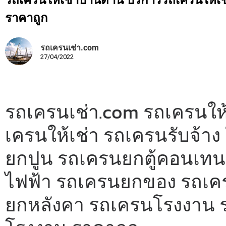
รถเครนให้เช่าบ้านด่าน บริการรถเครนให้เช
ราคาถูก
รถเครนเช่า.com
27/04/2022
รถเครนเช่า.com รถเครนให้
เครนให้เช่า รถเครนรับจ้าง
ยกปูน รถเครนยกตู้คอนเทน
ไฟฟ้า รถเครนยกของ รถเค
ยกหลังคา รถเครนโรงงาน 