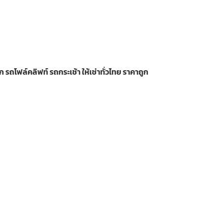
ก รถโฟล์คลิฟท์ รถกระเช้า ให้เช่าทั่วไทย ราคาถูก