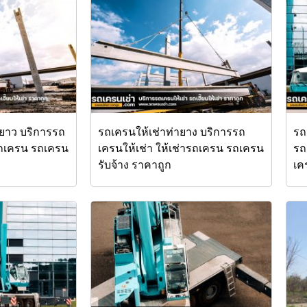
มยาว บริการรถ
รถเครนให้เช่าท่ายาง บริการรถ
รถ
ารถเครน รถเครน
เครนให้เช่า ให้เช่ารถเครน รถเครน
รถ
รับจ้าง ราคาถูก
เค