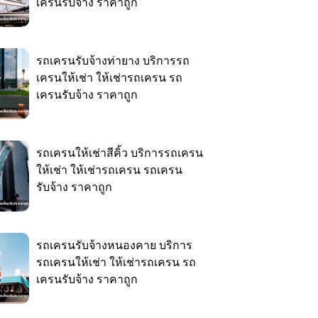
เครนรับจ้าง ราคาถูก
รถเครนรับจ้างท่ายาง บริการรถ
เครนให้เช่า ให้เช่ารถเครน รถ
เครนรับจ้าง ราคาถูก
รถเครนให้เช่าสีคิ้ว บริการรถเครน
ให้เช่า ให้เช่ารถเครน รถเครน
รับจ้าง ราคาถูก
รถเครนรับจ้างหนองคาย บริการ
รถเครนให้เช่า ให้เช่ารถเครน รถ
เครนรับจ้าง ราคาถูก