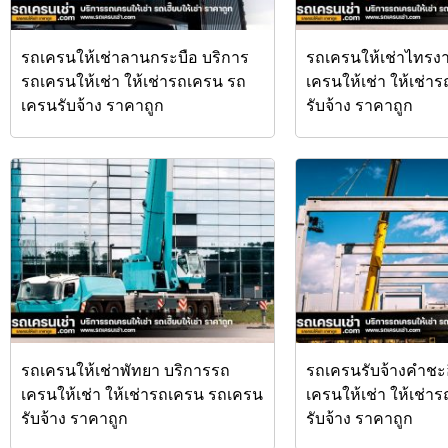
รถเครนให้เช่าลานกระบือ บริการ
รถเครนให้เช่าไทรง
รถเครนให้เช่า ให้เช่ารถเครน รถ
เครนให้เช่า ให้เช่
เครนรับจ้าง ราคาถูก
รับจ้าง ราคาถูก
รถเครนให้เช่าพัทยา บริการรถ
รถเครนรับจ้างคำชะอ
เครนให้เช่า ให้เช่ารถเครน รถเครน
เครนให้เช่า ให้เช่
รับจ้าง ราคาถูก
รับจ้าง ราคาถูก