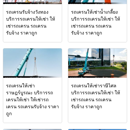
รถเครนรับจ้างวังทอง
รถเครนให้เช่าน้ำเกลี้ยง
บริการรถเครนให้เช่า ให้
บริการรถเครนให้เช่า ให้
เช่ารถเครน รถเครน
เช่ารถเครน รถเครน
รับจ้าง ราคาถูก
รับจ้าง ราคาถูก
รถเครนให้เช่า
รถเครนให้เช่าราษีไศล
ราษฎร์บูรณะ บริการรถ
บริการรถเครนให้เช่า ให้
เครนให้เช่า ให้เช่ารถ
เช่ารถเครน รถเครน
เครน รถเครนรับจ้าง ราคา
รับจ้าง ราคาถูก
ถูก