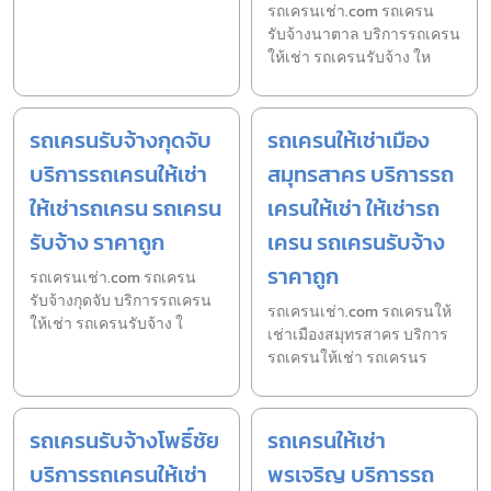
รถเครนเช่า.com รถเครน
รับจ้างนาตาล บริการรถเครน
ให้เช่า รถเครนรับจ้าง ให
รถเครนรับจ้างกุดจับ
รถเครนให้เช่าเมือง
บริการรถเครนให้เช่า
สมุทรสาคร บริการรถ
ให้เช่ารถเครน รถเครน
เครนให้เช่า ให้เช่ารถ
รับจ้าง ราคาถูก
เครน รถเครนรับจ้าง
ราคาถูก
รถเครนเช่า.com รถเครน
รับจ้างกุดจับ บริการรถเครน
รถเครนเช่า.com รถเครนให้
ให้เช่า รถเครนรับจ้าง ใ
เช่าเมืองสมุทรสาคร บริการ
รถเครนให้เช่า รถเครนร
รถเครนรับจ้างโพธิ์ชัย
รถเครนให้เช่า
บริการรถเครนให้เช่า
พรเจริญ บริการรถ