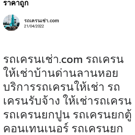
ราคาถูก
รถเครนเช่า.com
21/04/2022
รถเครนเช่า.com รถเครน
ให้เช่าบ้านด่านลานหอย
บริการรถเครนให้เช่า รถ
เครนรับจ้าง ให้เช่ารถเครน
รถเครนยกปูน รถเครนยกตู้
คอนเทนเนอร์ รถเครนยก