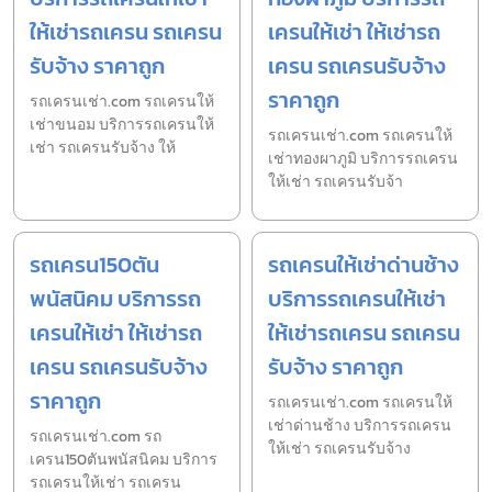
ให้เช่ารถเครน รถเครน
เครนให้เช่า ให้เช่ารถ
รับจ้าง ราคาถูก
เครน รถเครนรับจ้าง
ราคาถูก
รถเครนเช่า.com รถเครนให้
เช่าขนอม บริการรถเครนให้
รถเครนเช่า.com รถเครนให้
เช่า รถเครนรับจ้าง ให้
เช่าทองผาภูมิ บริการรถเครน
ให้เช่า รถเครนรับจ้า
รถเครน150ตัน
รถเครนให้เช่าด่านช้าง
พนัสนิคม บริการรถ
บริการรถเครนให้เช่า
เครนให้เช่า ให้เช่ารถ
ให้เช่ารถเครน รถเครน
เครน รถเครนรับจ้าง
รับจ้าง ราคาถูก
ราคาถูก
รถเครนเช่า.com รถเครนให้
เช่าด่านช้าง บริการรถเครน
รถเครนเช่า.com รถ
ให้เช่า รถเครนรับจ้าง
เครน150ตันพนัสนิคม บริการ
รถเครนให้เช่า รถเครน