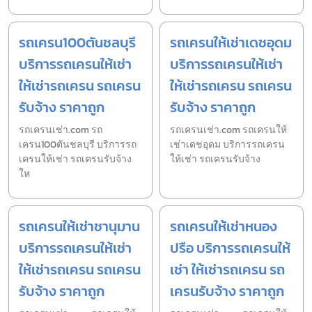
รถเครน100ตันชลบุรี
รถเครนให้เช่าเดชอุดม
บริการรถเครนให้เช่า
บริการรถเครนให้เช่า
ให้เช่ารถเครน รถเครน
ให้เช่ารถเครน รถเครน
รับจ้าง ราคาถูก
รับจ้าง ราคาถูก
รถเครนเช่า.com รถ
รถเครนเช่า.com รถเครนให้
เครน100ตันชลบุรี บริการรถ
เช่าเดชอุดม บริการรถเครน
เครนให้เช่า รถเครนรับจ้าง
ให้เช่า รถเครนรับจ้าง
ให
รถเครนให้เช่าชานุมาน
รถเครนให้เช่าหนอง
บริการรถเครนให้เช่า
ปรือ บริการรถเครนให้
ให้เช่ารถเครน รถเครน
เช่า ให้เช่ารถเครน รถ
รับจ้าง ราคาถูก
เครนรับจ้าง ราคาถูก