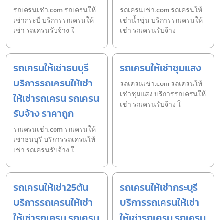
รถเครนเช่า.com รถเครนให้
รถเครนเช่า.com รถเครนให้
เช่ากระบี่ บริการรถเครนให้
เช่าน้ำขุ่น บริการรถเครนให้
เช่า รถเครนรับจ้าง ใ
เช่า รถเครนรับจ้าง
รถเครนให้เช่าธนบุรี
รถเครนให้เช่าชุมแสง
บริการรถเครนให้เช่า
รถเครนเช่า.com รถเครนให้
เช่าชุมแสง บริการรถเครนให้
ให้เช่ารถเครน รถเครน
เช่า รถเครนรับจ้าง ใ
รับจ้าง ราคาถูก
รถเครนเช่า.com รถเครนให้
เช่าธนบุรี บริการรถเครนให้
เช่า รถเครนรับจ้าง ใ
รถเครนให้เช่า25ตัน
รถเครนให้เช่ากระบุรี
บริการรถเครนให้เช่า
บริการรถเครนให้เช่า
ให้เช่ารถเครน รถเครน
ให้เช่ารถเครน รถเครน