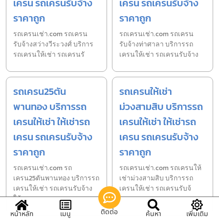
เครน รถเครนรับจ้าง
เครน รถเครนรับจ้าง
ราคาถูก
ราคาถูก
รถเครนเช่า.com รถเครน
รถเครนเช่า.com รถเครน
รับจ้างสว่างวีระวงศ์ บริการ
รับจ้างท่าศาลา บริการรถ
รถเครนให้เช่า รถเครนรั
เครนให้เช่า รถเครนรับจ้าง
รถเครน25ตัน
รถเครนให้เช่า
พานทอง บริการรถ
ม่วงสามสิบ บริการรถ
เครนให้เช่า ให้เช่ารถ
เครนให้เช่า ให้เช่ารถ
เครน รถเครนรับจ้าง
เครน รถเครนรับจ้าง
ราคาถูก
ราคาถูก
รถเครนเช่า.com รถ
รถเครนเช่า.com รถเครนให้
เครน25ตันพานทอง บริการรถ
เช่าม่วงสามสิบ บริการรถ
เครนให้เช่า รถเครนรับจ้าง
เครนให้เช่า รถเครนรับจ้
ให้
ติดต่อ
หน้าหลัก
เมนู
ค้นหา
เพิ่มเติม