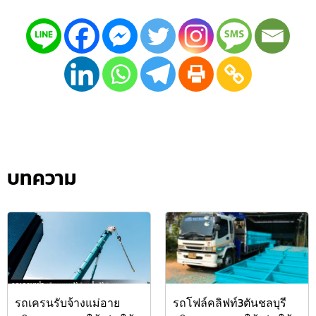
บทความ
รถเครนรับจ้างแม่อาย
รถโฟล์คลิฟท์3ตันชลบุรี