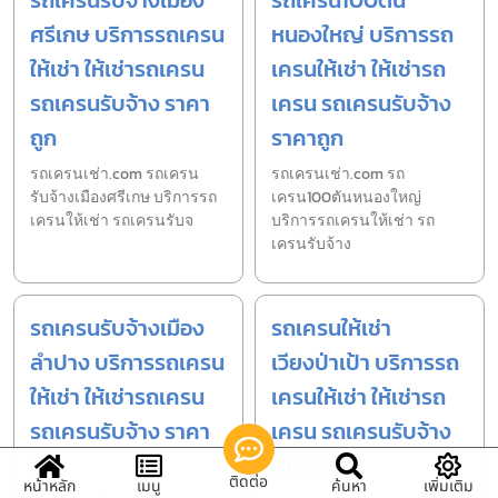
ศรีเกษ บริการรถเครน
หนองใหญ่ บริการรถ
ให้เช่า ให้เช่ารถเครน
เครนให้เช่า ให้เช่ารถ
รถเครนรับจ้าง ราคา
เครน รถเครนรับจ้าง
ถูก
ราคาถูก
รถเครนเช่า.com รถเครน
รถเครนเช่า.com รถ
รับจ้างเมืองศรีเกษ บริการรถ
เครน100ตันหนองใหญ่
เครนให้เช่า รถเครนรับจ
บริการรถเครนให้เช่า รถ
เครนรับจ้าง
รถเครนรับจ้างเมือง
รถเครนให้เช่า
ลำปาง บริการรถเครน
เวียงป่าเป้า บริการรถ
ให้เช่า ให้เช่ารถเครน
เครนให้เช่า ให้เช่ารถ
รถเครนรับจ้าง ราคา
เครน รถเครนรับจ้าง
ถูก
ราคาถูก
ติดต่อ
หน้าหลัก
เมนู
ค้นหา
เพิ่มเติม