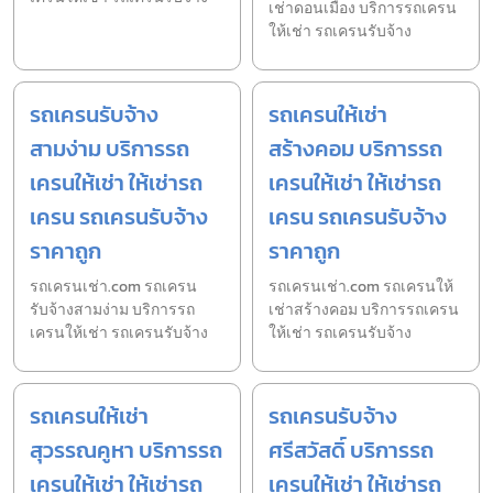
เช่าดอนเมือง บริการรถเครน
ให้เช่า รถเครนรับจ้าง
รถเครนรับจ้าง
รถเครนให้เช่า
สามง่าม บริการรถ
สร้างคอม บริการรถ
เครนให้เช่า ให้เช่ารถ
เครนให้เช่า ให้เช่ารถ
เครน รถเครนรับจ้าง
เครน รถเครนรับจ้าง
ราคาถูก
ราคาถูก
รถเครนเช่า.com รถเครน
รถเครนเช่า.com รถเครนให้
รับจ้างสามง่าม บริการรถ
เช่าสร้างคอม บริการรถเครน
เครนให้เช่า รถเครนรับจ้าง
ให้เช่า รถเครนรับจ้าง
รถเครนให้เช่า
รถเครนรับจ้าง
สุวรรณคูหา บริการรถ
ศรีสวัสดิ์ บริการรถ
เครนให้เช่า ให้เช่ารถ
เครนให้เช่า ให้เช่ารถ