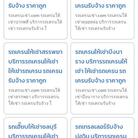
รับจ้าง ราคาถูก
เครนรับจ้าง ราคาถูก
รถเครนเช่า.com รถเครนให้
รถเครนเช่า.com รถเครนให้
เช่าปากพลี บริการรถเครนให้
เช่าดอยหล่อ บริการรถเครน
เช่า รถเครนรับจ้าง ใ
ให้เช่า รถเครนรับจ้าง
รถเครนให้เช่าสรรพยา
รถเครนให้เช่าบึงนา
บริการรถเครนให้เช่า
ราง บริการรถเครนให้
ให้เช่ารถเครน รถเครน
เช่า ให้เช่ารถเครน รถ
รับจ้าง ราคาถูก
เครนรับจ้าง ราคาถูก
รถเครนเช่า.com รถเครนให้
รถเครนเช่า.com รถเครนให้
เช่าสรรพยา บริการรถเครน
เช่าบึงนาราง บริการรถเครน
ให้เช่า รถเครนรับจ้าง ใ
ให้เช่า รถเครนรับจ้าง
รถเฮี๊ยบให้เช่าชลบุรี
รถเทรลเลอร์รับจ้าง
บริการรถเครนให้เช่า
บ่อวิน บริการรถเครน