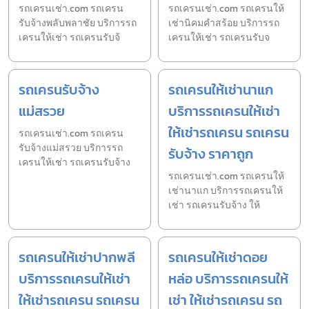
รถเครนเช่า.com รถเครน
รถเครนเช่า.com รถเครนให้
รับจ้างพลับพลาชัย บริการรถ
เช่านิคมคำสร้อย บริการรถ
เครนให้เช่า รถเครนรับจ้
เครนให้เช่า รถเครนรับจ
รถเครนรับจ้าง
รถเครนให้เช่านาแก
แม่สรวย
บริการรถเครนให้เช่า
ให้เช่ารถเครน รถเครน
รถเครนเช่า.com รถเครน
รับจ้างแม่สรวย บริการรถ
รับจ้าง ราคาถูก
เครนให้เช่า รถเครนรับจ้าง
รถเครนเช่า.com รถเครนให้
เช่านาแก บริการรถเครนให้
เช่า รถเครนรับจ้าง ให้
รถเครนให้เช่าปากพลี
รถเครนให้เช่าดอย
บริการรถเครนให้เช่า
หล่อ บริการรถเครนให้
ให้เช่ารถเครน รถเครน
เช่า ให้เช่ารถเครน รถ