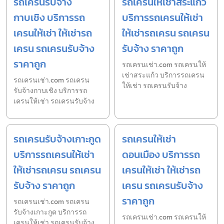
รถเครนรับจ้าง
รถเครนให้เช่าสระแก้ว
กาบเชิง บริการรถ
บริการรถเครนให้เช่า
เครนให้เช่า ให้เช่ารถ
ให้เช่ารถเครน รถเครน
เครน รถเครนรับจ้าง
รับจ้าง ราคาถูก
ราคาถูก
รถเครนเช่า.com รถเครนให้
เช่าสระแก้ว บริการรถเครน
รถเครนเช่า.com รถเครน
ให้เช่า รถเครนรับจ้าง
รับจ้างกาบเชิง บริการรถ
เครนให้เช่า รถเครนรับจ้าง
รถเครนรับจ้างเกาะกูด
รถเครนให้เช่า
บริการรถเครนให้เช่า
ดอนเมือง บริการรถ
ให้เช่ารถเครน รถเครน
เครนให้เช่า ให้เช่ารถ
รับจ้าง ราคาถูก
เครน รถเครนรับจ้าง
ราคาถูก
รถเครนเช่า.com รถเครน
รับจ้างเกาะกูด บริการรถ
รถเครนเช่า.com รถเครนให้
เครนให้เช่า รถเครนรับจ้าง