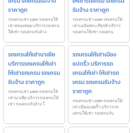
เครน รถเครนรับจ้าง
ให้เช่ารถเครน รถเครน
ราคาถูก
รับจ้าง ราคาถูก
รถเครนเช่า.com รถเครนให้
รถเครนเช่า.com รถเครนให้
เช่าคลองท่อม บริการรถเครน
เช่าเฉลิมพระเกียรติ บริการ
ให้เช่า รถเครนรับจ้าง
รถเครนให้เช่า รถเครน
รถเครนให้เช่านาเยีย
รถเครนให้เช่าเมือง
บริการรถเครนให้เช่า
แปดริ้ว บริการรถ
ให้เช่ารถเครน รถเครน
เครนให้เช่า ให้เช่ารถ
รับจ้าง ราคาถูก
เครน รถเครนรับจ้าง
ราคาถูก
รถเครนเช่า.com รถเครนให้
เช่านาเยีย บริการรถเครนให้
รถเครนเช่า.com รถเครนให้
เช่า รถเครนรับจ้าง ใ
เช่าเมืองแปดริ้ว บริการรถ
เครนให้เช่า รถเครนรับ