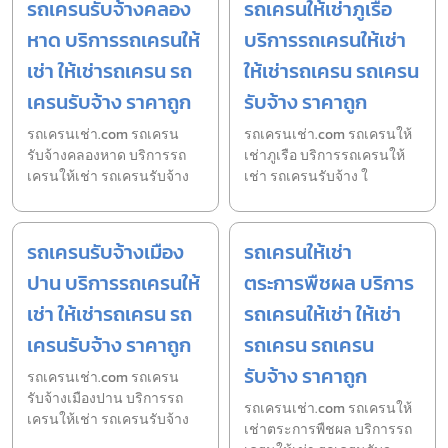
รถเครนรับจ้างคลอง
รถเครนให้เช่าภูเรือ
หาด บริการรถเครนให้
บริการรถเครนให้เช่า
เช่า ให้เช่ารถเครน รถ
ให้เช่ารถเครน รถเครน
เครนรับจ้าง ราคาถูก
รับจ้าง ราคาถูก
รถเครนเช่า.com รถเครน
รถเครนเช่า.com รถเครนให้
รับจ้างคลองหาด บริการรถ
เช่าภูเรือ บริการรถเครนให้
เครนให้เช่า รถเครนรับจ้าง
เช่า รถเครนรับจ้าง ใ
รถเครนรับจ้างเมือง
รถเครนให้เช่า
ปาน บริการรถเครนให้
ตระการพืชผล บริการ
เช่า ให้เช่ารถเครน รถ
รถเครนให้เช่า ให้เช่า
เครนรับจ้าง ราคาถูก
รถเครน รถเครน
รับจ้าง ราคาถูก
รถเครนเช่า.com รถเครน
รับจ้างเมืองปาน บริการรถ
รถเครนเช่า.com รถเครนให้
เครนให้เช่า รถเครนรับจ้าง
เช่าตระการพืชผล บริการรถ