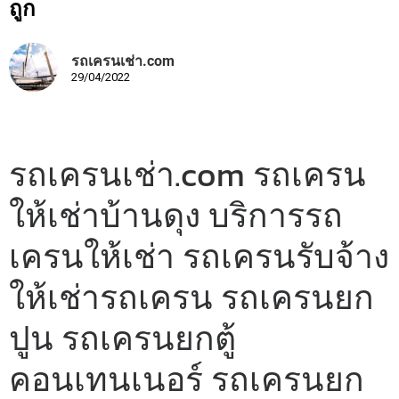
ถูก
รถเครนเช่า.com
29/04/2022
รถเครนเช่า.com รถเครน
ให้เช่าบ้านดุง บริการรถ
เครนให้เช่า รถเครนรับจ้าง
ให้เช่ารถเครน รถเครนยก
ปูน รถเครนยกตู้
คอนเทนเนอร์ รถเครนยก