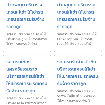
ปากพะยูน บริการรถ
ด่านขุนทด บริการรถ
เครนให้เช่า ให้เช่ารถ
เครนให้เช่า ให้เช่ารถ
เครน รถเครนรับจ้าง
เครน รถเครนรับจ้าง
ราคาถูก
ราคาถูก
รถเครนเช่า.com รถเครนให้
รถเครนเช่า.com รถเครนให้
เช่าปากพะยูน บริการรถเครน
เช่าด่านขุนทด บริการรถ
ให้เช่า รถเครนรับจ้าง
เครนให้เช่า รถเครนรับจ้า
รถเครนให้เช่า
รถเครนรับจ้างสัตหีบ
นครศรีธรรมราช
บริการรถเครนให้เช่า
บริการรถเครนให้เช่า
ให้เช่ารถเครน รถเครน
ให้เช่ารถเครน รถเครน
รับจ้าง ราคาถูก
รับจ้าง ราคาถูก
รถเครนเช่า.com รถเครน
รับจ้างสัตหีบ บริการรถเครน
รถเครนเช่า.com รถเครนให้
ให้เช่า รถเครนรับจ้าง ใ
เช่านครศรีธรรมราช บริการ