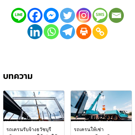
บทความ
รถเครนรับจ้างธวัชบุรี
รถเครนให้เช่า