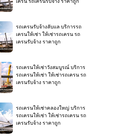
เครน รถเครนรับจ้าง ราคาถูก
รถเครนรับจ้างลับแล บริการรถ
เครนให้เช่า ให้เช่ารถเครน รถ
เครนรับจ้าง ราคาถูก
รถเครนให้เช่าวังสมบูรณ์ บริการ
รถเครนให้เช่า ให้เช่ารถเครน รถ
เครนรับจ้าง ราคาถูก
รถเครนให้เช่าคลองใหญ่ บริการ
รถเครนให้เช่า ให้เช่ารถเครน รถ
เครนรับจ้าง ราคาถูก