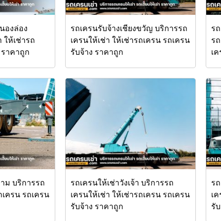
หนองล่อง
รถเครนรับจ้างเชียงขวัญ บริการรถ
รถ
 ให้เช่ารถ
เครนให้เช่า ให้เช่ารถเครน รถเครน
รถ
 ราคาถูก
รับจ้าง ราคาถูก
เค
งาม บริการรถ
รถเครนให้เช่าวังเจ้า บริการรถ
รถ
ารถเครน รถเครน
เครนให้เช่า ให้เช่ารถเครน รถเครน
เค
รับจ้าง ราคาถูก
รั