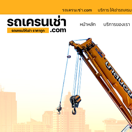
รถเครนเช่า.com
บริการ ให้เช่ารถเครน
หน้าหลัก
บริการของเรา