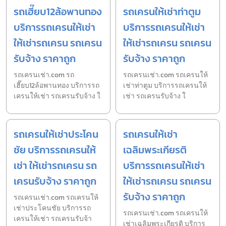
รถเฮี๊ยบ12ล้อพานทอง
รถเครนให้เช่าท่าตูม
บริการรถเครนให้เช่า
บริการรถเครนให้เช่า
ให้เช่ารถเครน รถเครน
ให้เช่ารถเครน รถเครน
รับจ้าง ราคาถูก
รับจ้าง ราคาถูก
รถเครนเช่า.com รถ
รถเครนเช่า.com รถเครนให้
เฮี๊ยบ12ล้อพานทอง บริการรถ
เช่าท่าตูม บริการรถเครนให้
เครนให้เช่า รถเครนรับจ้าง ใ
เช่า รถเครนรับจ้าง ใ
รถเครนให้เช่าประโคน
รถเครนให้เช่า
ชัย บริการรถเครนให้
เฉลิมพระเกียรติ
เช่า ให้เช่ารถเครน รถ
บริการรถเครนให้เช่า
เครนรับจ้าง ราคาถูก
ให้เช่ารถเครน รถเครน
รับจ้าง ราคาถูก
รถเครนเช่า.com รถเครนให้
เช่าประโคนชัย บริการรถ
รถเครนเช่า.com รถเครนให้
เครนให้เช่า รถเครนรับจ้า
เช่าเฉลิมพระเกียรติ บริการ