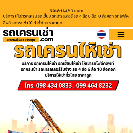
รถเครนเช่า.com
บริการ ให้เช่ารถเครน รถเฮี๊ยบ รถเทรลเลอร์ รถ 4 ล้อ 6 ล้อ 10 ล้อคอก รถโฟล์ค
ลิฟท์ รถกระเช้า ให้เช่าทั่วไทย ราคาถูก