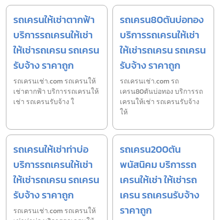
รถเครนให้เช่าตากฟ้า
รถเครน80ตันบ่อทอง
บริการรถเครนให้เช่า
บริการรถเครนให้เช่า
ให้เช่ารถเครน รถเครน
ให้เช่ารถเครน รถเครน
รับจ้าง ราคาถูก
รับจ้าง ราคาถูก
รถเครนเช่า.com รถเครนให้
รถเครนเช่า.com รถ
เช่าตากฟ้า บริการรถเครนให้
เครน80ตันบ่อทอง บริการรถ
เช่า รถเครนรับจ้าง ใ
เครนให้เช่า รถเครนรับจ้าง
ให้
รถเครนให้เช่าท่าบ่อ
รถเครน200ตัน
บริการรถเครนให้เช่า
พนัสนิคม บริการรถ
ให้เช่ารถเครน รถเครน
เครนให้เช่า ให้เช่ารถ
รับจ้าง ราคาถูก
เครน รถเครนรับจ้าง
ราคาถูก
รถเครนเช่า.com รถเครนให้