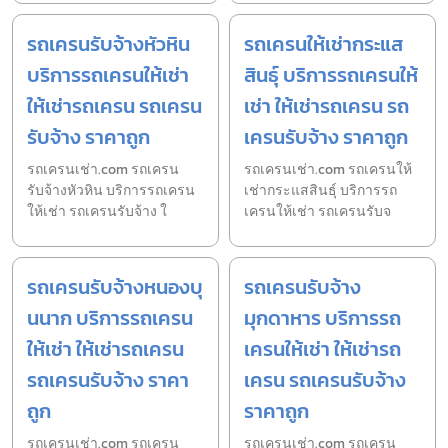
รถเครนรับจ้างหัวหิน
รถเครนให้เช่ากระแส
บริการรถเครนให้เช่า
สินธุ์ บริการรถเครนให้
ให้เช่ารถเครน รถเครน
เช่า ให้เช่ารถเครน รถ
รับจ้าง ราคาถูก
เครนรับจ้าง ราคาถูก
รถเครนเช่า.com รถเครน
รถเครนเช่า.com รถเครนให้
รับจ้างหัวหิน บริการรถเครน
เช่ากระแสสินธุ์ บริการรถ
ให้เช่า รถเครนรับจ้าง ใ
เครนให้เช่า รถเครนรับจ
รถเครนรับจ้างหนองบุ
รถเครนรับจ้าง
นนาก บริการรถเครน
มุกดาหาร บริการรถ
ให้เช่า ให้เช่ารถเครน
เครนให้เช่า ให้เช่ารถ
รถเครนรับจ้าง ราคา
เครน รถเครนรับจ้าง
ถูก
ราคาถูก
รถเครนเช่า.com รถเครน
รถเครนเช่า.com รถเครน