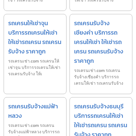
เช่า รถเครนรับจ้าง
ให้เช่า รถเครนรับจ้าง
รถเครนให้เช่าจุน
รถเครนรับจ้าง
บริการรถเครนให้เช่า
เชียงคำ บริการรถ
ให้เช่ารถเครน รถเครน
เครนให้เช่า ให้เช่ารถ
รับจ้าง ราคาถูก
เครน รถเครนรับจ้าง
ราคาถูก
รถเครนเช่า.com รถเครนให้
เช่าจุน บริการรถเครนให้เช่า
รถเครนเช่า.com รถเครน
รถเครนรับจ้าง ให้เ
รับจ้างเชียงคำ บริการรถ
เครนให้เช่า รถเครนรับจ้าง
รถเครนรับจ้างแม่ฟ้า
รถเครนรับจ้างธนบุรี
หลวง
บริการรถเครนให้เช่า
ให้เช่ารถเครน รถเครน
รถเครนเช่า.com รถเครน
รับจ้างแม่ฟ้าหลวง บริการรถ
รับจ้าง ราคาถูก