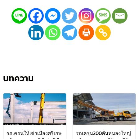
บทความ
รถเครนให้เช่าเมืองศรีเกษ
รถเครน200ตันหนองใหญ่