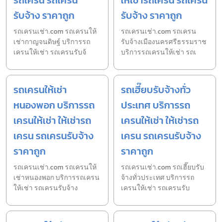
รับจ้าง ราคาถูก
รับจ้าง ราคาถูก
รถเครนเช่า.com รถเครนให้
รถเครนเช่า.com รถเครน
เช่ากาญจนดิษฐ์ บริการรถ
รับจ้างเมืองนครศรีธรรมราช
เครนให้เช่า รถเครนรับจ้
บริการรถเครนให้เช่า รถเ
รถเครนให้เช่า
รถเฮี๊ยบรับจ้างทั่ว
หนองพอก บริการรถ
ประเทศ บริการรถ
เครนให้เช่า ให้เช่ารถ
เครนให้เช่า ให้เช่ารถ
เครน รถเครนรับจ้าง
เครน รถเครนรับจ้าง
ราคาถูก
ราคาถูก
รถเครนเช่า.com รถเครนให้
รถเครนเช่า.com รถเฮี๊ยบรับ
เช่าหนองพอก บริการรถเครน
จ้างทั่วประเทศ บริการรถ
ให้เช่า รถเครนรับจ้าง
เครนให้เช่า รถเครนรับ