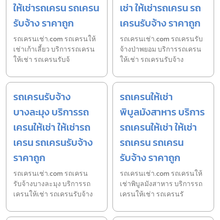
ให้เช่ารถเครน รถเครน
เช่า ให้เช่ารถเครน รถ
รับจ้าง ราคาถูก
เครนรับจ้าง ราคาถูก
รถเครนเช่า.com รถเครนให้
รถเครนเช่า.com รถเครนรับ
เช่าเก้าเลี้ยว บริการรถเครน
จ้างป่าพยอม บริการรถเครน
ให้เช่า รถเครนรับจ้
ให้เช่า รถเครนรับจ้าง
รถเครนรับจ้าง
รถเครนให้เช่า
บางละมุง บริการรถ
พิบูลมังสาหาร บริการ
เครนให้เช่า ให้เช่ารถ
รถเครนให้เช่า ให้เช่า
เครน รถเครนรับจ้าง
รถเครน รถเครน
ราคาถูก
รับจ้าง ราคาถูก
รถเครนเช่า.com รถเครน
รถเครนเช่า.com รถเครนให้
รับจ้างบางละมุง บริการรถ
เช่าพิบูลมังสาหาร บริการรถ
เครนให้เช่า รถเครนรับจ้าง
เครนให้เช่า รถเครนรั