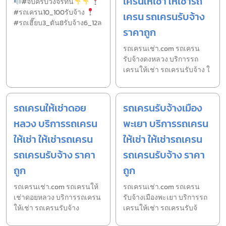
เครนให้เช่า ให้เช่ารถ
#จบครบวงจรที่นี่
#รถเครน10_100รับจ้าง
เครน รถเครนรับจ้าง
#รถเฮี๊ยบ3_ตัน8รับจ้าง6_12ล
ราคาถูก
รถเครนเช่า.com รถเครน
รับจ้างดงหลวง บริการรถ
เครนให้เช่า รถเครนรับจ้าง ใ
รถเครนให้เช่าดอย
รถเครนรับจ้างเมือง
หลวง บริการรถเครน
พะเยา บริการรถเครน
ให้เช่า ให้เช่ารถเครน
ให้เช่า ให้เช่ารถเครน
รถเครนรับจ้าง ราคา
รถเครนรับจ้าง ราคา
ถูก
ถูก
รถเครนเช่า.com รถเครนให้
รถเครนเช่า.com รถเครน
เช่าดอยหลวง บริการรถเครน
รับจ้างเมืองพะเยา บริการรถ
ให้เช่า รถเครนรับจ้าง
เครนให้เช่า รถเครนรับจ้