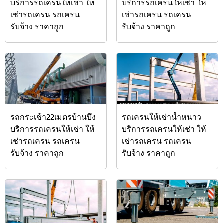
บริการรถเครนให้เช่า ให้
บริการรถเครนให้เช่า ให้
เช่ารถเครน รถเครน
เช่ารถเครน รถเครน
รับจ้าง ราคาถูก
รับจ้าง ราคาถูก
รถกระเช้า22เมตรบ้านบึง
รถเครนให้เช่าน้ำหนาว
บริการรถเครนให้เช่า ให้
บริการรถเครนให้เช่า ให้
เช่ารถเครน รถเครน
เช่ารถเครน รถเครน
รับจ้าง ราคาถูก
รับจ้าง ราคาถูก