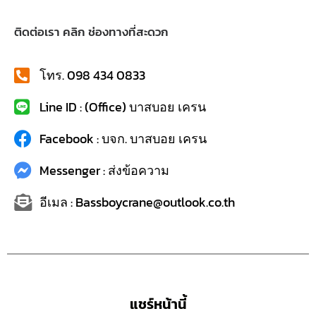
ติดต่อเรา คลิก ช่องทางที่สะดวก
โทร. 098 434 0833
Line ID : (Office) บาสบอย เครน
Facebook : บจก. บาสบอย เครน
Messenger : ส่งข้อความ
อีเมล : Bassboycrane@outlook.co.th
แชร์หน้านี้