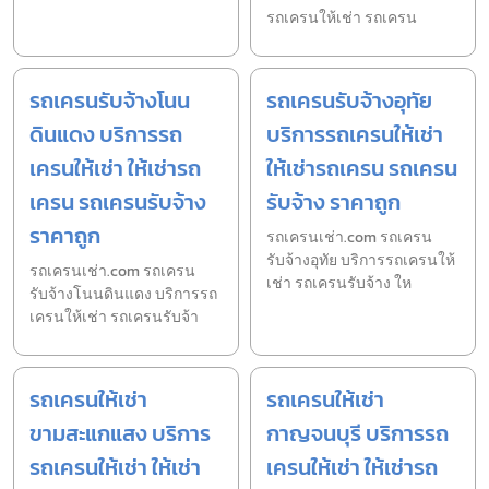
รถเครนให้เช่า รถเครน
รถเครนรับจ้างโนน
รถเครนรับจ้างอุทัย
ดินแดง บริการรถ
บริการรถเครนให้เช่า
เครนให้เช่า ให้เช่ารถ
ให้เช่ารถเครน รถเครน
เครน รถเครนรับจ้าง
รับจ้าง ราคาถูก
ราคาถูก
รถเครนเช่า.com รถเครน
รับจ้างอุทัย บริการรถเครนให้
รถเครนเช่า.com รถเครน
เช่า รถเครนรับจ้าง ให
รับจ้างโนนดินแดง บริการรถ
เครนให้เช่า รถเครนรับจ้า
รถเครนให้เช่า
รถเครนให้เช่า
ขามสะแกแสง บริการ
กาญจนบุรี บริการรถ
รถเครนให้เช่า ให้เช่า
เครนให้เช่า ให้เช่ารถ