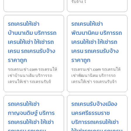
รับจ้าง ใ
รถเครนให้เช่า
รถเครนให้เช่า
บ้านนาเดิม บริการรถ
พัฒนานิคม บริการรถ
เครนให้เช่า ให้เช่ารถ
เครนให้เช่า ให้เช่ารถ
เครน รถเครนรับจ้าง
เครน รถเครนรับจ้าง
ราคาถูก
ราคาถูก
รถเครนเช่า.com รถเครนให้
รถเครนเช่า.com รถเครนให้
เช่าบ้านนาเดิม บริการรถ
เช่าพัฒนานิคม บริการรถ
เครนให้เช่า รถเครนรับจ้
เครนให้เช่า รถเครนรับจ้า
รถเครนให้เช่า
รถเครนรับจ้างเมือง
กาญจนดิษฐ์ บริการ
นครศรีธรรมราช
รถเครนให้เช่า ให้เช่า
บริการรถเครนให้เช่า
รถเครน รถเครน
ให้เช่ารถเครน รถเครน