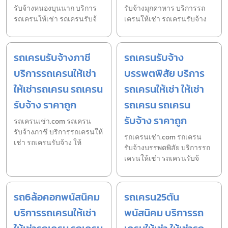
รับจ้างหนองบุนนาก บริการ
รับจ้างมุกดาหาร บริการรถ
รถเครนให้เช่า รถเครนรับจ้
เครนให้เช่า รถเครนรับจ้าง
รถเครนรับจ้างภาชี
รถเครนรับจ้าง
บริการรถเครนให้เช่า
บรรพตพิสัย บริการ
ให้เช่ารถเครน รถเครน
รถเครนให้เช่า ให้เช่า
รับจ้าง ราคาถูก
รถเครน รถเครน
รับจ้าง ราคาถูก
รถเครนเช่า.com รถเครน
รับจ้างภาชี บริการรถเครนให้
รถเครนเช่า.com รถเครน
เช่า รถเครนรับจ้าง ให้
รับจ้างบรรพตพิสัย บริการรถ
เครนให้เช่า รถเครนรับจ้
รถ6ล้อคอกพนัสนิคม
รถเครน25ตัน
บริการรถเครนให้เช่า
พนัสนิคม บริการรถ