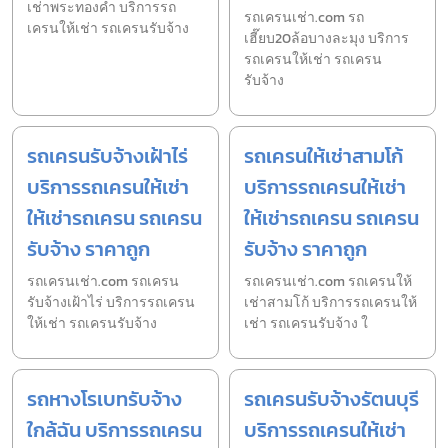
เช่าพระทองคำ บริการรถ
รถเครนเช่า.com รถ
เครนให้เช่า รถเครนรับจ้าง
เฮี๊ยบ20ล้อบางละมุง บริการ
รถเครนให้เช่า รถเครน
รับจ้าง
รถเครนรับจ้างเฝ้าไร่
รถเครนให้เช่าสามโก้
บริการรถเครนให้เช่า
บริการรถเครนให้เช่า
ให้เช่ารถเครน รถเครน
ให้เช่ารถเครน รถเครน
รับจ้าง ราคาถูก
รับจ้าง ราคาถูก
รถเครนเช่า.com รถเครน
รถเครนเช่า.com รถเครนให้
รับจ้างเฝ้าไร่ บริการรถเครน
เช่าสามโก้ บริการรถเครนให้
ให้เช่า รถเครนรับจ้าง
เช่า รถเครนรับจ้าง ใ
รถหางโรเบทรับจ้าง
รถเครนรับจ้างรัตนบุรี
ใกล้ฉัน บริการรถเครน
บริการรถเครนให้เช่า