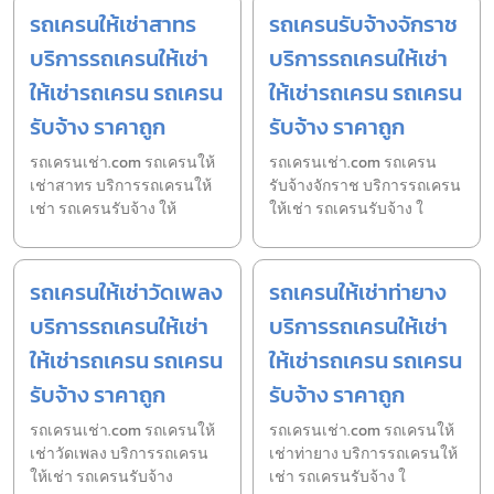
รถเครนให้เช่าสาทร
รถเครนรับจ้างจักราช
บริการรถเครนให้เช่า
บริการรถเครนให้เช่า
ให้เช่ารถเครน รถเครน
ให้เช่ารถเครน รถเครน
รับจ้าง ราคาถูก
รับจ้าง ราคาถูก
รถเครนเช่า.com รถเครนให้
รถเครนเช่า.com รถเครน
เช่าสาทร บริการรถเครนให้
รับจ้างจักราช บริการรถเครน
เช่า รถเครนรับจ้าง ให้
ให้เช่า รถเครนรับจ้าง ใ
รถเครนให้เช่าวัดเพลง
รถเครนให้เช่าท่ายาง
บริการรถเครนให้เช่า
บริการรถเครนให้เช่า
ให้เช่ารถเครน รถเครน
ให้เช่ารถเครน รถเครน
รับจ้าง ราคาถูก
รับจ้าง ราคาถูก
รถเครนเช่า.com รถเครนให้
รถเครนเช่า.com รถเครนให้
เช่าวัดเพลง บริการรถเครน
เช่าท่ายาง บริการรถเครนให้
ให้เช่า รถเครนรับจ้าง
เช่า รถเครนรับจ้าง ใ