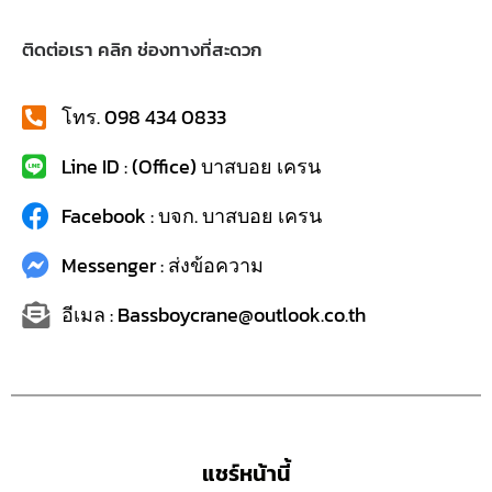
ติดต่อเรา คลิก ช่องทางที่สะดวก
โทร. 098 434 0833
Line ID : (Office) บาสบอย เครน
Facebook : บจก. บาสบอย เครน
Messenger : ส่งข้อความ
อีเมล : Bassboycrane@outlook.co.th
แชร์หน้านี้