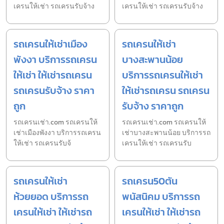
เครนให้เช่า รถเครนรับจ้าง
เครนให้เช่า รถเครนรับจ้าง
รถเครนให้เช่าเมือง
รถเครนให้เช่า
พังงา บริการรถเครน
บางสะพานน้อย
ให้เช่า ให้เช่ารถเครน
บริการรถเครนให้เช่า
รถเครนรับจ้าง ราคา
ให้เช่ารถเครน รถเครน
ถูก
รับจ้าง ราคาถูก
รถเครนเช่า.com รถเครนให้
รถเครนเช่า.com รถเครนให้
เช่าเมืองพังงา บริการรถเครน
เช่าบางสะพานน้อย บริการรถ
ให้เช่า รถเครนรับจ้
เครนให้เช่า รถเครนรับ
รถเครนให้เช่า
รถเครน50ตัน
ห้วยยอด บริการรถ
พนัสนิคม บริการรถ
เครนให้เช่า ให้เช่ารถ
เครนให้เช่า ให้เช่ารถ