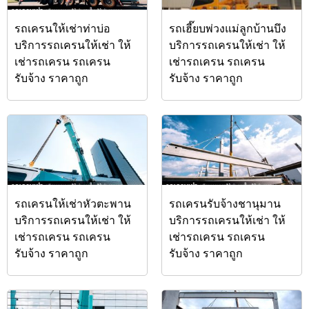
รถเครนให้เช่าท่าบ่อ
รถเฮี๊ยบพ่วงแม่ลูกบ้านบึง
บริการรถเครนให้เช่า ให้
บริการรถเครนให้เช่า ให้
เช่ารถเครน รถเครน
เช่ารถเครน รถเครน
รับจ้าง ราคาถูก
รับจ้าง ราคาถูก
รถเครนให้เช่าหัวตะพาน
รถเครนรับจ้างชานุมาน
บริการรถเครนให้เช่า ให้
บริการรถเครนให้เช่า ให้
เช่ารถเครน รถเครน
เช่ารถเครน รถเครน
รับจ้าง ราคาถูก
รับจ้าง ราคาถูก