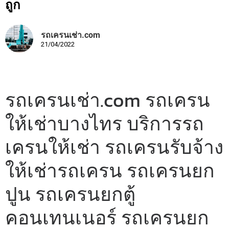
ถูก
รถเครนเช่า.com
21/04/2022
รถเครนเช่า.com รถเครน
ให้เช่าบางไทร บริการรถ
เครนให้เช่า รถเครนรับจ้าง
ให้เช่ารถเครน รถเครนยก
ปูน รถเครนยกตู้
คอนเทนเนอร์ รถเครนยก