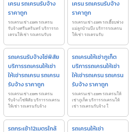
เครน รถเครนรับจ้าง
เครน รถเครนรับจ้าง
ราคาถูก
ราคาถูก
รถเครนเช่า.com รถเครน
รถเครนเช่า.com รถเฮี๊ยบพ่วง
รับจ้างศรีนครินทร์ บริการรถ
แม่ลูกบ้านบึง บริการรถเครน
เครนให้เช่า รถเครนรับจ
ให้เช่า รถเครนรับ
รถเครนรับจ้างโซ่พิสัย
รถเครนให้เช่าภูเก็ต
บริการรถเครนให้เช่า
บริการรถเครนให้เช่า
ให้เช่ารถเครน รถเครน
ให้เช่ารถเครน รถเครน
รับจ้าง ราคาถูก
รับจ้าง ราคาถูก
รถเครนเช่า.com รถเครน
รถเครนเช่า.com รถเครนให้
รับจ้างโซ่พิสัย บริการรถเครน
เช่าภูเก็ต บริการรถเครนให้
ให้เช่า รถเครนรับจ้าง
เช่า รถเครนรับจ้าง ใ
รถกระเช้า12เมตรใกล้
รถเครนให้เช่า