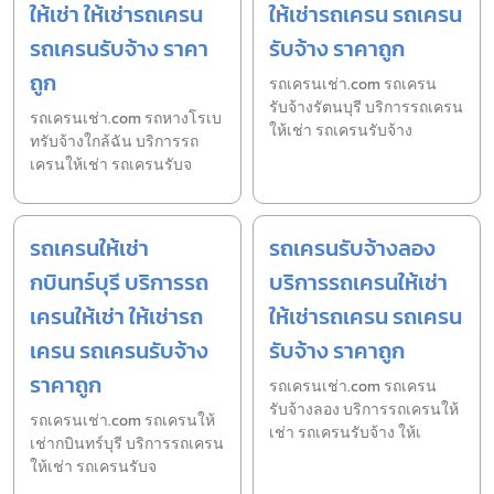
ให้เช่า ให้เช่ารถเครน
ให้เช่ารถเครน รถเครน
รถเครนรับจ้าง ราคา
รับจ้าง ราคาถูก
ถูก
รถเครนเช่า.com รถเครน
รับจ้างรัตนบุรี บริการรถเครน
รถเครนเช่า.com รถหางโรเบ
ให้เช่า รถเครนรับจ้าง
ทรับจ้างใกล้ฉัน บริการรถ
เครนให้เช่า รถเครนรับจ
รถเครนให้เช่า
รถเครนรับจ้างลอง
กบินทร์บุรี บริการรถ
บริการรถเครนให้เช่า
เครนให้เช่า ให้เช่ารถ
ให้เช่ารถเครน รถเครน
เครน รถเครนรับจ้าง
รับจ้าง ราคาถูก
ราคาถูก
รถเครนเช่า.com รถเครน
รับจ้างลอง บริการรถเครนให้
รถเครนเช่า.com รถเครนให้
เช่า รถเครนรับจ้าง ให้เ
เช่ากบินทร์บุรี บริการรถเครน
ให้เช่า รถเครนรับจ