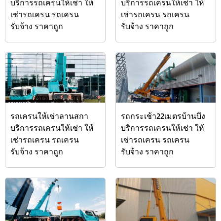
บริการรถเครนให้เช่า ให้
บริการรถเครนให้เช่า ให้
เช่ารถเครน รถเครน
เช่ารถเครน รถเครน
รับจ้าง ราคาถูก
รับจ้าง ราคาถูก
รถเครนให้เช่าลานสกา
รถกระเช้า22เมตรบ้านบึง
บริการรถเครนให้เช่า ให้
บริการรถเครนให้เช่า ให้
เช่ารถเครน รถเครน
เช่ารถเครน รถเครน
รับจ้าง ราคาถูก
รับจ้าง ราคาถูก