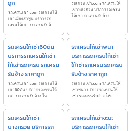
ถูก
รถเครนเช่า.com รถเครนให้
เช่าหลังสวน บริการรถเครน
รถเครนเช่า.com รถเครนให้
ให้เช่า รถเครนรับจ้าง
เช่าเมืองลำพูน บริการรถ
เครนให้เช่า รถเครนรับจ้
รถเครนให้เช่า60ตัน
รถเครนให้เช่าพนา
บริการรถเครนให้เช่า
บริการรถเครนให้เช่า
ให้เช่ารถเครน รถเครน
ให้เช่ารถเครน รถเครน
รับจ้าง ราคาถูก
รับจ้าง ราคาถูก
รถเครนเช่า.com รถเครนให้
รถเครนเช่า.com รถเครนให้
เช่า60ตัน บริการรถเครนให้
เช่าพนา บริการรถเครนให้
เช่า รถเครนรับจ้าง ให
เช่า รถเครนรับจ้าง ให้เ
รถเครนให้เช่า
รถเครนให้เช่าจะนะ
บางกรวย บริการรถ
บริการรถเครนให้เช่า