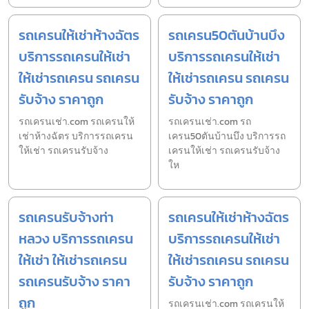
รถเครนให้เช่าห้างฉัตร
รถเครน50ตันบ้านบึง
บริการรถเครนให้เช่า
บริการรถเครนให้เช่า
ให้เช่ารถเครน รถเครน
ให้เช่ารถเครน รถเครน
รับจ้าง ราคาถูก
รับจ้าง ราคาถูก
รถเครนเช่า.com รถเครนให้
รถเครนเช่า.com รถ
เช่าห้างฉัตร บริการรถเครน
เครน50ตันบ้านบึง บริการรถ
ให้เช่า รถเครนรับจ้าง
เครนให้เช่า รถเครนรับจ้าง
ให
รถเครนรับจ้างท่า
รถเครนให้เช่าห้างฉัตร
หลวง บริการรถเครน
บริการรถเครนให้เช่า
ให้เช่า ให้เช่ารถเครน
ให้เช่ารถเครน รถเครน
รถเครนรับจ้าง ราคา
รับจ้าง ราคาถูก
ถูก
รถเครนเช่า.com รถเครนให้