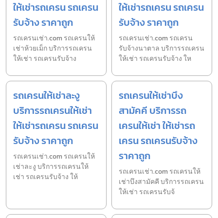
ให้เช่ารถเครน รถเครน
ให้เช่ารถเครน รถเครน
รับจ้าง ราคาถูก
รับจ้าง ราคาถูก
รถเครนเช่า.com รถเครนให้
รถเครนเช่า.com รถเครน
เช่าห้วยเม็ก บริการรถเครน
รับจ้างนาตาล บริการรถเครน
ให้เช่า รถเครนรับจ้าง
ให้เช่า รถเครนรับจ้าง ให
รถเครนให้เช่าละงู
รถเครนให้เช่าบึง
บริการรถเครนให้เช่า
สามัคคี บริการรถ
ให้เช่ารถเครน รถเครน
เครนให้เช่า ให้เช่ารถ
รับจ้าง ราคาถูก
เครน รถเครนรับจ้าง
ราคาถูก
รถเครนเช่า.com รถเครนให้
เช่าละงู บริการรถเครนให้
รถเครนเช่า.com รถเครนให้
เช่า รถเครนรับจ้าง ให้
เช่าบึงสามัคคี บริการรถเครน
ให้เช่า รถเครนรับจ้