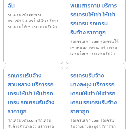
ฉัน
พนมสารคาม บริการ
รถเครนให้เช่า ให้เช่า
รถเครนเช่า.com รถ
กระเช้า12เมตรใกล้ฉัน บริการ
รถเครน รถเครน
รถเครนให้เช่า รถเครนรับจ้า
รับจ้าง ราคาถูก
รถเครนเช่า.com รถเครนให้
เช่าพนมสารคาม บริการรถ
เครนให้เช่า รถเครนรับจ้า
รถเครนรับจ้าง
รถเครนรับจ้าง
สวนหลวง บริการรถ
บางละมุง บริการรถ
เครนให้เช่า ให้เช่ารถ
เครนให้เช่า ให้เช่ารถ
เครน รถเครนรับจ้าง
เครน รถเครนรับจ้าง
ราคาถูก
ราคาถูก
รถเครนเช่า.com รถเครน
รถเครนเช่า.com รถเครน
รับจ้างสวนหลวง บริการรถ
รับจ้างบางละมุง บริการรถ