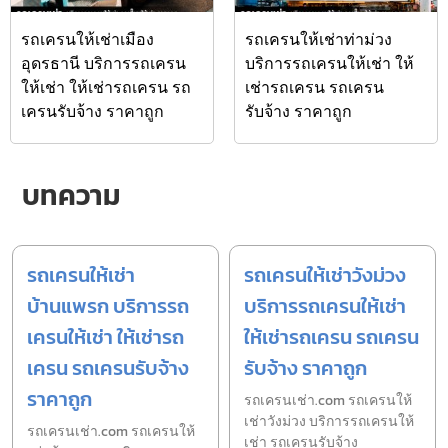
รถเครนให้เช่าเมือง
รถเครนให้เช่าท่าม่วง
อุดรธานี บริการรถเครน
บริการรถเครนให้เช่า ให้
ให้เช่า ให้เช่ารถเครน รถ
เช่ารถเครน รถเครน
เครนรับจ้าง ราคาถูก
รับจ้าง ราคาถูก
บทความ
รถเครนให้เช่า
รถเครนให้เช่าวังม่วง
บ้านแพรก บริการรถ
บริการรถเครนให้เช่า
เครนให้เช่า ให้เช่ารถ
ให้เช่ารถเครน รถเครน
เครน รถเครนรับจ้าง
รับจ้าง ราคาถูก
ราคาถูก
รถเครนเช่า.com รถเครนให้
เช่าวังม่วง บริการรถเครนให้
รถเครนเช่า.com รถเครนให้
เช่า รถเครนรับจ้าง