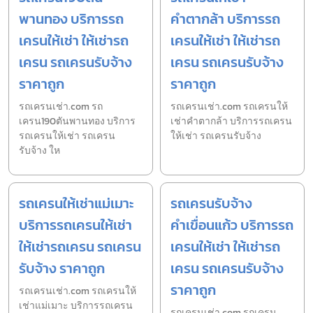
พานทอง บริการรถ
คำตากล้า บริการรถ
เครนให้เช่า ให้เช่ารถ
เครนให้เช่า ให้เช่ารถ
เครน รถเครนรับจ้าง
เครน รถเครนรับจ้าง
ราคาถูก
ราคาถูก
รถเครนเช่า.com รถ
รถเครนเช่า.com รถเครนให้
เครน190ตันพานทอง บริการ
เช่าคำตากล้า บริการรถเครน
รถเครนให้เช่า รถเครน
ให้เช่า รถเครนรับจ้าง
รับจ้าง ให
รถเครนให้เช่าแม่เมาะ
รถเครนรับจ้าง
บริการรถเครนให้เช่า
คำเขื่อนแก้ว บริการรถ
ให้เช่ารถเครน รถเครน
เครนให้เช่า ให้เช่ารถ
รับจ้าง ราคาถูก
เครน รถเครนรับจ้าง
ราคาถูก
รถเครนเช่า.com รถเครนให้
เช่าแม่เมาะ บริการรถเครน
รถเครนเช่า.com รถเครน