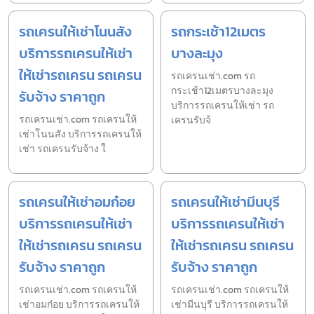
รถเครนให้เช่าโนนสัง
รถกระเช้า12เมตร
บริการรถเครนให้เช่า
บางละมุง
ให้เช่ารถเครน รถเครน
รถเครนเช่า.com รถ
กระเช้า12เมตรบางละมุง
รับจ้าง ราคาถูก
บริการรถเครนให้เช่า รถ
รถเครนเช่า.com รถเครนให้
เครนรับจ้
เช่าโนนสัง บริการรถเครนให้
เช่า รถเครนรับจ้าง ใ
รถเครนให้เช่าอมก๋อย
รถเครนให้เช่ามีนบุรี
บริการรถเครนให้เช่า
บริการรถเครนให้เช่า
ให้เช่ารถเครน รถเครน
ให้เช่ารถเครน รถเครน
รับจ้าง ราคาถูก
รับจ้าง ราคาถูก
รถเครนเช่า.com รถเครนให้
รถเครนเช่า.com รถเครนให้
เช่าอมก๋อย บริการรถเครนให้
เช่ามีนบุรี บริการรถเครนให้