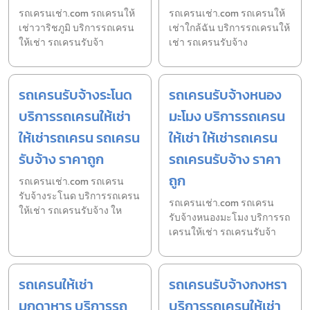
รถเครนเช่า.com รถเครนให้
รถเครนเช่า.com รถเครนให้
เช่าวาริชภูมิ บริการรถเครน
เช่าใกล้ฉัน บริการรถเครนให้
ให้เช่า รถเครนรับจ้า
เช่า รถเครนรับจ้าง
รถเครนรับจ้างระโนด
รถเครนรับจ้างหนอง
บริการรถเครนให้เช่า
มะโมง บริการรถเครน
ให้เช่ารถเครน รถเครน
ให้เช่า ให้เช่ารถเครน
รับจ้าง ราคาถูก
รถเครนรับจ้าง ราคา
ถูก
รถเครนเช่า.com รถเครน
รับจ้างระโนด บริการรถเครน
รถเครนเช่า.com รถเครน
ให้เช่า รถเครนรับจ้าง ให
รับจ้างหนองมะโมง บริการรถ
เครนให้เช่า รถเครนรับจ้า
รถเครนให้เช่า
รถเครนรับจ้างกงหรา
มุกดาหาร บริการรถ
บริการรถเครนให้เช่า