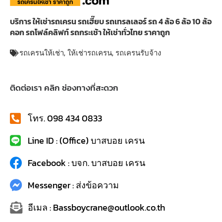
บริการ ให้เช่ารถเครน รถเฮี๊ยบ รถเทรลเลอร์ รถ 4 ล้อ 6 ล้อ 10 ล้อ
คอก รถโฟล์คลิฟท์ รถกระเช้า ให้เช่าทั่วไทย ราคาถูก
รถเครนให้เช่า
,
ให้เช่ารถเครน
,
รถเครนรับจ้าง
ติดต่อเรา คลิก ช่องทางที่สะดวก
โทร. 098 434 0833
Line ID : (Office) บาสบอย เครน
Facebook : บจก. บาสบอย เครน
Messenger : ส่งข้อความ
อีเมล : Bassboycrane@outlook.co.th