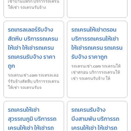
เช่าบ้านแพรก บริการรถเครน
ให้เช่า รถเครนรับจ้าง
รถเทรลเลอร์รับจ้าง
รถเครนให้เช่าตรอน
สัตหีบ บริการรถเครน
บริการรถเครนให้เช่า
ให้เช่า ให้เช่ารถเครน
ให้เช่ารถเครน รถเครน
รถเครนรับจ้าง ราคา
รับจ้าง ราคาถูก
ถูก
รถเครนเช่า.com รถเครนให้
เช่าตรอน บริการรถเครนให้
รถเครนเช่า.com รถเทรลเลอ
เช่า รถเครนรับจ้าง ให้
ร์รับจ้างสัตหีบ บริการรถเครน
ให้เช่า รถเครนรับจ
รถเครนให้เช่า
รถเครนรับจ้าง
สุวรรณภูมิ บริการรถ
บึงสามพัน บริการรถ
เครนให้เช่า ให้เช่ารถ
เครนให้เช่า ให้เช่ารถ