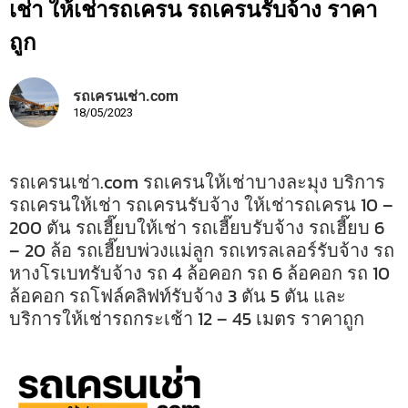
เช่า ให้เช่ารถเครน รถเครนรับจ้าง ราคา
ถูก
รถเครนเช่า.com
18/05/2023
รถเครนเช่า.com รถเครนให้เช่าบางละมุง บริการ
รถเครนให้เช่า รถเครนรับจ้าง ให้เช่ารถเครน 10 –
200 ตัน รถเฮี๊ยบให้เช่า รถเฮี๊ยบรับจ้าง รถเฮี๊ยบ 6
– 20 ล้อ รถเฮี๊ยบพ่วงแม่ลูก รถเทรลเลอร์รับจ้าง รถ
หางโรเบทรับจ้าง รถ 4 ล้อคอก รถ 6 ล้อคอก รถ 10
ล้อคอก รถโฟล์คลิฟท์รับจ้าง 3 ตัน 5 ตัน และ
บริการให้เช่ารถกระเช้า 12 – 45 เมตร ราคาถูก