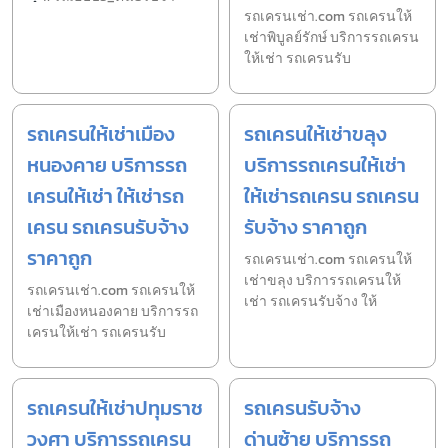
รถเครนเช่า.com รถเครนให้
เช่าพิบูลย์รักษ์ บริการรถเครน
ให้เช่า รถเครนรับ
รถเครนให้เช่าเมือง
รถเครนให้เช่าขลุง
หนองคาย บริการรถ
บริการรถเครนให้เช่า
เครนให้เช่า ให้เช่ารถ
ให้เช่ารถเครน รถเครน
เครน รถเครนรับจ้าง
รับจ้าง ราคาถูก
ราคาถูก
รถเครนเช่า.com รถเครนให้
เช่าขลุง บริการรถเครนให้
รถเครนเช่า.com รถเครนให้
เช่า รถเครนรับจ้าง ให้
เช่าเมืองหนองคาย บริการรถ
เครนให้เช่า รถเครนรับ
รถเครนให้เช่าปทุมราช
รถเครนรับจ้าง
วงศา บริการรถเครน
ด่านซ้าย บริการรถ