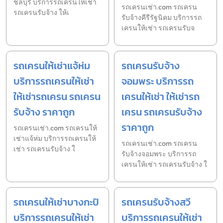
ชลบุรี บริการรถเครนให้เช่า
รถเครนเช่า.com รถเครน
รถเครนรับจ้าง ให้เ
รับจ้างคีรีรัฐนิคม บริการรถ
เครนให้เช่า รถเครนรับจ
รถเครนให้เช่าแจ้ห่ม
รถเครนรับจ้าง
บริการรถเครนให้เช่า
จอมพระ บริการรถ
ให้เช่ารถเครน รถเครน
เครนให้เช่า ให้เช่ารถ
รับจ้าง ราคาถูก
เครน รถเครนรับจ้าง
ราคาถูก
รถเครนเช่า.com รถเครนให้
เช่าแจ้ห่ม บริการรถเครนให้
รถเครนเช่า.com รถเครน
เช่า รถเครนรับจ้าง ใ
รับจ้างจอมพระ บริการรถ
เครนให้เช่า รถเครนรับจ้าง ใ
รถเครนให้เช่าบางกะปิ
รถเครนรับจ้างสวี
บริการรถเครนให้เช่า
บริการรถเครนให้เช่า