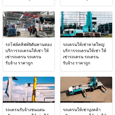
รถโฟล์คลิฟท์5ตันพานทอง
รถเครนให้เช่าหาดใหญ่
บริการรถเครนให้เช่า ให้
บริการรถเครนให้เช่า ให้
เช่ารถเครน รถเครน
เช่ารถเครน รถเครน
รับจ้าง ราคาถูก
รับจ้าง ราคาถูก
รถเครนรับจ้างชนแดน
รถเครนให้เช่าบุ่งคล้า