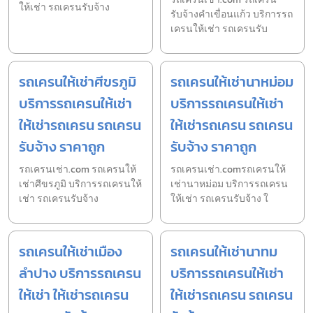
ให้เช่า รถเครนรับจ้าง
รับจ้างคำเขื่อนแก้ว บริการรถ
เครนให้เช่า รถเครนรับ
รถเครนให้เช่าศีขรภูมิ
รถเครนให้เช่านาหม่อม
บริการรถเครนให้เช่า
บริการรถเครนให้เช่า
ให้เช่ารถเครน รถเครน
ให้เช่ารถเครน รถเครน
รับจ้าง ราคาถูก
รับจ้าง ราคาถูก
รถเครนเช่า.com รถเครนให้
รถเครนเช่า.comรถเครนให้
เช่าศีขรภูมิ บริการรถเครนให้
เช่านาหม่อม บริการรถเครน
เช่า รถเครนรับจ้าง
ให้เช่า รถเครนรับจ้าง ใ
รถเครนให้เช่าเมือง
รถเครนให้เช่านาทม
ลำปาง บริการรถเครน
บริการรถเครนให้เช่า
ให้เช่า ให้เช่ารถเครน
ให้เช่ารถเครน รถเครน