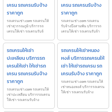
เครน รถเครนรับจ้าง
เครน รถเครนรับจ้าง
ราคาถูก
ราคาถูก
รถเครนเช่า.com รถเครนให้
รถเครนเช่า.com รถเครน
เช่าสุวรรณภูมิ บริการรถ
รับจ้างบึงสามพัน บริการรถ
เครนให้เช่า รถเครนรับจ้
เครนให้เช่า รถเครนรับจ้า
รถเครนให้เช่า
รถเครนให้เช่าหนอง
ปะเหลียน บริการรถ
หงส์ บริการรถเครนให้
เครนให้เช่า ให้เช่ารถ
เช่า ให้เช่ารถเครน รถ
เครน รถเครนรับจ้าง
เครนรับจ้าง ราคาถูก
ราคาถูก
รถเครนเช่า.com รถเครนให้
เช่าหนองหงส์ บริการรถเครน
รถเครนเช่า.com รถเครนให้
ให้เช่า รถเครนรับจ้าง
เช่าปะเหลียน บริการรถเครน
ให้เช่า รถเครนรับจ้าง