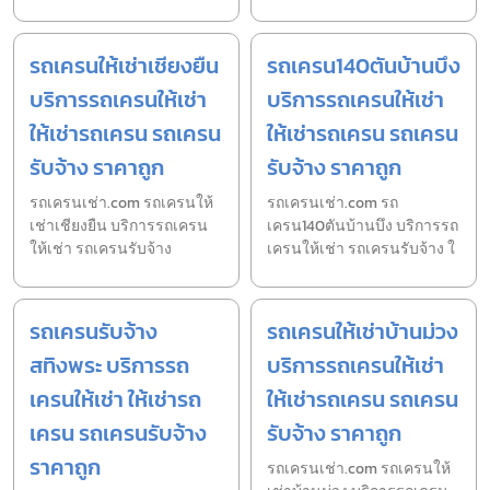
รถเครนให้เช่าเชียงยืน
รถเครน140ตันบ้านบึง
บริการรถเครนให้เช่า
บริการรถเครนให้เช่า
ให้เช่ารถเครน รถเครน
ให้เช่ารถเครน รถเครน
รับจ้าง ราคาถูก
รับจ้าง ราคาถูก
รถเครนเช่า.com รถเครนให้
รถเครนเช่า.com รถ
เช่าเชียงยืน บริการรถเครน
เครน140ตันบ้านบึง บริการรถ
ให้เช่า รถเครนรับจ้าง
เครนให้เช่า รถเครนรับจ้าง ใ
รถเครนรับจ้าง
รถเครนให้เช่าบ้านม่วง
สทิงพระ บริการรถ
บริการรถเครนให้เช่า
เครนให้เช่า ให้เช่ารถ
ให้เช่ารถเครน รถเครน
เครน รถเครนรับจ้าง
รับจ้าง ราคาถูก
ราคาถูก
รถเครนเช่า.com รถเครนให้