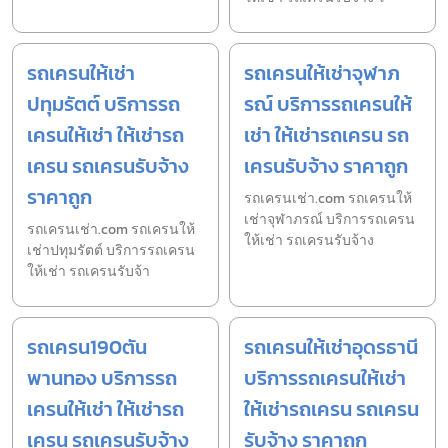
รถเครนให้เช่า
รถเครนให้เช่าจุฬาภ
ปทุมรัตต์ บริการรถ
รณ์ บริการรถเครนให้
เครนให้เช่า ให้เช่ารถ
เช่า ให้เช่ารถเครน รถ
เครน รถเครนรับจ้าง
เครนรับจ้าง ราคาถูก
ราคาถูก
รถเครนเช่า.com รถเครนให้
เช่าจุฬาภรณ์ บริการรถเครน
รถเครนเช่า.com รถเครนให้
ให้เช่า รถเครนรับจ้าง
เช่าปทุมรัตต์ บริการรถเครน
ให้เช่า รถเครนรับจ้า
รถเครน190ตัน
รถเครนให้เช่าอุดรธานี
พานทอง บริการรถ
บริการรถเครนให้เช่า
เครนให้เช่า ให้เช่ารถ
ให้เช่ารถเครน รถเครน
เครน รถเครนรับจ้าง
รับจ้าง ราคาถูก