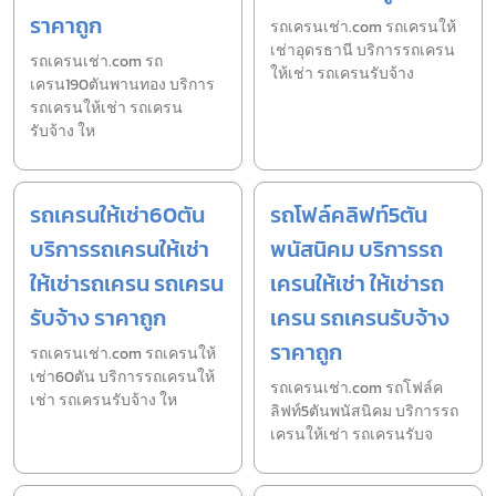
ราคาถูก
รถเครนเช่า.com รถเครนให้
เช่าอุดรธานี บริการรถเครน
รถเครนเช่า.com รถ
ให้เช่า รถเครนรับจ้าง
เครน190ตันพานทอง บริการ
รถเครนให้เช่า รถเครน
รับจ้าง ให
รถเครนให้เช่า60ตัน
รถโฟล์คลิฟท์5ตัน
บริการรถเครนให้เช่า
พนัสนิคม บริการรถ
ให้เช่ารถเครน รถเครน
เครนให้เช่า ให้เช่ารถ
รับจ้าง ราคาถูก
เครน รถเครนรับจ้าง
ราคาถูก
รถเครนเช่า.com รถเครนให้
เช่า60ตัน บริการรถเครนให้
รถเครนเช่า.com รถโฟล์ค
เช่า รถเครนรับจ้าง ให
ลิฟท์5ตันพนัสนิคม บริการรถ
เครนให้เช่า รถเครนรับจ