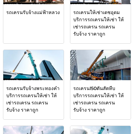
รถเครนรับจ้างแม่ฟ้าหลวง
รถเครนให้เช่าเดชอุดม
บริการรถเครนให้เช่า ให้
เช่ารถเครน รถเครน
รับจ้าง ราคาถูก
รถเครนรับจ้างพระทองคำ
รถเครน150ตันสัตหีบ
บริการรถเครนให้เช่า ให้
บริการรถเครนให้เช่า ให้
เช่ารถเครน รถเครน
เช่ารถเครน รถเครน
รับจ้าง ราคาถูก
รับจ้าง ราคาถูก