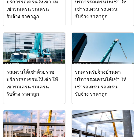
บริการรถเครนให้เช่า ให้
บริการรถเครนให้เช่า ให้
เช่ารถเครน รถเครน
เช่ารถเครน รถเครน
รับจ้าง ราคาถูก
รับจ้าง ราคาถูก
รถเครนให้เช่าห้วยราช
รถเครนรับจ้างบ้านคา
บริการรถเครนให้เช่า ให้
บริการรถเครนให้เช่า ให้
เช่ารถเครน รถเครน
เช่ารถเครน รถเครน
รับจ้าง ราคาถูก
รับจ้าง ราคาถูก