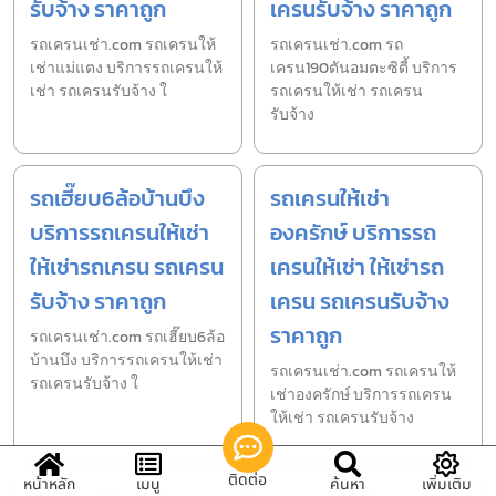
รับจ้าง ราคาถูก
เครนรับจ้าง ราคาถูก
รถเครนเช่า.com รถเครนให้
รถเครนเช่า.com รถ
เช่าแม่แตง บริการรถเครนให้
เครน190ตันอมตะซิตี้ บริการ
เช่า รถเครนรับจ้าง ใ
รถเครนให้เช่า รถเครน
รับจ้าง
รถเฮี๊ยบ6ล้อบ้านบึง
รถเครนให้เช่า
บริการรถเครนให้เช่า
องครักษ์ บริการรถ
ให้เช่ารถเครน รถเครน
เครนให้เช่า ให้เช่ารถ
รับจ้าง ราคาถูก
เครน รถเครนรับจ้าง
ราคาถูก
รถเครนเช่า.com รถเฮี๊ยบ6ล้อ
บ้านบึง บริการรถเครนให้เช่า
รถเครนเช่า.com รถเครนให้
รถเครนรับจ้าง ใ
เช่าองครักษ์ บริการรถเครน
ให้เช่า รถเครนรับจ้าง
ติดต่อ
หน้าหลัก
เมนู
ค้นหา
เพิ่มเติม