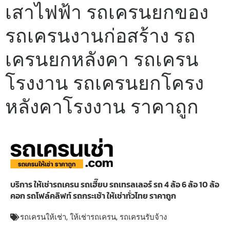
เสาไฟฟ้า รถเครนยกของ
รถเครนงานก่อสร้าง รถ
เครนยกหลังคา รถเครน
โรงงาน รถเครนยกโครง
หลังคาโรงงาน ราคาถูก
บริการ ให้เช่ารถเครน รถเฮี๊ยบ รถเทรลเลอร์ รถ 4 ล้อ 6 ล้อ 10 ล้อ
คอก รถโฟล์คลิฟท์ รถกระเช้า ให้เช่าทั่วไทย ราคาถูก
รถเครนให้เช่า
,
ให้เช่ารถเครน
,
รถเครนรับจ้าง