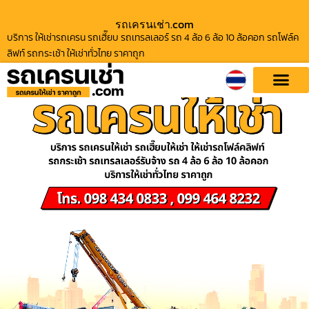
รถเครนเช่า.com
บริการ ให้เช่ารถเครน รถเฮี๊ยบ รถเทรลเลอร์ รถ 4 ล้อ 6 ล้อ 10 ล้อคอก รถโฟล์ค
ลิฟท์ รถกระเช้า ให้เช่าทั่วไทย ราคาถูก