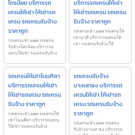
ไทรน้อย บริการรถ
บริการรถเครนให้เช่า
เครนให้เช่า ให้เช่ารถ
ให้เช่ารถเครน รถเครน
เครน รถเครนรับจ้าง
รับจ้าง ราคาถูก
ราคาถูก
รถเครนเช่า.com รถเครนให้
เช่านาดี บริการรถเครนให้
รถเครนเช่า.com รถเครน
เช่า รถเครนรับจ้าง ให้
รับจ้างไทรน้อย บริการรถ
เครนให้เช่า รถเครนรับจ้าง
รถเครนให้เช่าโนนศิลา
รถเครนรับจ้าง
บริการรถเครนให้เช่า
บางเสาธง บริการรถ
ให้เช่ารถเครน รถเครน
เครนให้เช่า ให้เช่ารถ
รับจ้าง ราคาถูก
เครน รถเครนรับจ้าง
ราคาถูก
รถเครนเช่า.com รถเครนให้
เช่าโนนศิลา บริการรถเครน
รถเครนเช่า.com รถเครน
ให้เช่า รถเครนรับจ้าง
รับจ้างบางเสาธง บริการรถ