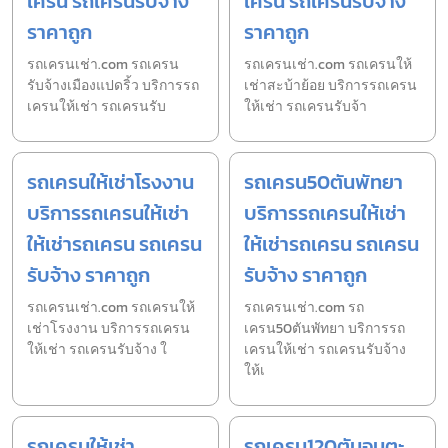
เครน รถเครนรับจ้าง
เครน รถเครนรับจ้าง
ราคาถูก
ราคาถูก
รถเครนเช่า.com รถเครน
รถเครนเช่า.com รถเครนให้
รับจ้างเมืองแปดริ้ว บริการรถ
เช่าสะบ้าย้อย บริการรถเครน
เครนให้เช่า รถเครนรับ
ให้เช่า รถเครนรับจ้า
รถเครนให้เช่าโรงงาน
รถเครน50ตันพัทยา
บริการรถเครนให้เช่า
บริการรถเครนให้เช่า
ให้เช่ารถเครน รถเครน
ให้เช่ารถเครน รถเครน
รับจ้าง ราคาถูก
รับจ้าง ราคาถูก
รถเครนเช่า.com รถเครนให้
รถเครนเช่า.com รถ
เช่าโรงงาน บริการรถเครน
เครน50ตันพัทยา บริการรถ
ให้เช่า รถเครนรับจ้าง ใ
เครนให้เช่า รถเครนรับจ้าง
ให้เ
รถเครนให้เช่า
รถเครน120ตันอมตะ