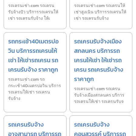
รถเครนเช่า.com รถเครน
รถเครนเช่า.com รถเครนให้
รับจ้างปัว บริการรถเครนให้
เช่าสูงเนิน บริการรถเครนให้
เช่า รถเครนรับจ้าง ให้เ
เช่า รถเครนรับจ้าง
รถกระเช้า40เมตรบ่อ
รถเครนรับจ้างเมือง
วิน บริการรถเครนให้
สกลนคร บริการรถ
เช่า ให้เช่ารถเครน รถ
เครนให้เช่า ให้เช่ารถ
เครนรับจ้าง ราคาถูก
เครน รถเครนรับจ้าง
ราคาถูก
รถเครนเช่า.com รถ
กระเช้า40เมตรบ่อวิน บริการ
รถเครนเช่า.com รถเครน
รถเครนให้เช่า รถเครน
รับจ้างเมืองสกลนคร บริการ
รับจ้าง
รถเครนให้เช่า รถเครนรับจ
รถเครนรับจ้าง
รถเครนรับจ้าง
อาจสามารถ บริการรถ
คอนสวรรค์ บริการรถ