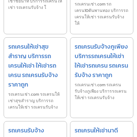
เช่าชัยนาท บริการรถเครนให้
รถเครนเช่า.com รถ
เช่า รถเครนรับจ้าง ใ
เครน10ตันพานทอง บริการรถ
เครนให้เช่า รถเครนรับจ้าง
ให้
รถเครนให้เช่าสุข
รถเครนรับจ้างภูเพียง
สำราญ บริการรถ
บริการรถเครนให้เช่า
เครนให้เช่า ให้เช่ารถ
ให้เช่ารถเครน รถเครน
เครน รถเครนรับจ้าง
รับจ้าง ราคาถูก
ราคาถูก
รถเครนเช่า.com รถเครน
รับจ้างภูเพียง บริการรถเครน
รถเครนเช่า.com รถเครนให้
ให้เช่า รถเครนรับจ้าง
เช่าสุขสำราญ บริการรถ
เครนให้เช่า รถเครนรับจ้าง
รถเครนรับจ้าง
รถเครนให้เช่านาดี