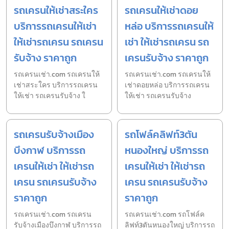
รถเครนให้เช่าสระใคร
รถเครนให้เช่าดอย
บริการรถเครนให้เช่า
หล่อ บริการรถเครนให้
ให้เช่ารถเครน รถเครน
เช่า ให้เช่ารถเครน รถ
รับจ้าง ราคาถูก
เครนรับจ้าง ราคาถูก
รถเครนเช่า.com รถเครนให้
รถเครนเช่า.com รถเครนให้
เช่าสระใคร บริการรถเครน
เช่าดอยหล่อ บริการรถเครน
ให้เช่า รถเครนรับจ้าง ใ
ให้เช่า รถเครนรับจ้าง
รถเครนรับจ้างเมือง
รถโฟล์คลิฟท์3ตัน
บึงกาฬ บริการรถ
หนองใหญ่ บริการรถ
เครนให้เช่า ให้เช่ารถ
เครนให้เช่า ให้เช่ารถ
เครน รถเครนรับจ้าง
เครน รถเครนรับจ้าง
ราคาถูก
ราคาถูก
รถเครนเช่า.com รถเครน
รถเครนเช่า.com รถโฟล์ค
รับจ้างเมืองบึงกาฬ บริการรถ
ลิฟท์3ตันหนองใหญ่ บริการรถ