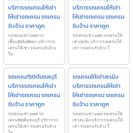
บริการรถเครนให้เช่า
บริการรถเครนให้เช่า
ให้เช่ารถเครน รถเครน
ให้เช่ารถเครน รถเครน
รับจ้าง ราคาถูก
รับจ้าง ราคาถูก
รถเครนเช่า.com รถ
รถเครนเช่า.com รถเครนให้
เฮี๊ยบ20ล้อพัทยา บริการรถ
เช่ากุดจับ บริการรถเครนให้
เครนให้เช่า รถเครนรับจ้าง
เช่า รถเครนรับจ้าง ใ
ให
รถเครน150ตันชลบุรี
รถเครนให้เช่าสะเมิง
บริการรถเครนให้เช่า
บริการรถเครนให้เช่า
ให้เช่ารถเครน รถเครน
ให้เช่ารถเครน รถเครน
รับจ้าง ราคาถูก
รับจ้าง ราคาถูก
รถเครนเช่า.com รถ
รถเครนเช่า.com รถเครนให้
เครน150ตันชลบุรี บริการรถ
เช่าสะเมิง บริการรถเครนให้
เครนให้เช่า รถเครนรับจ้าง
เช่า รถเครนรับจ้าง ใ
ให