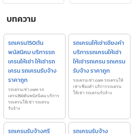
บทความ
รถเครน150ตัน
รถเครนให้เช่าเชียงคำ
พนัสนิคม บริการรถ
บริการรถเครนให้เช่า
เครนให้เช่า ให้เช่ารถ
ให้เช่ารถเครน รถเครน
เครน รถเครนรับจ้าง
รับจ้าง ราคาถูก
ราคาถูก
รถเครนเช่า.com รถเครนให้
เช่าเชียงคำ บริการรถเครน
รถเครนเช่า.com รถ
ให้เช่า รถเครนรับจ้าง
เครน150ตันพนัสนิคม บริการ
รถเครนให้เช่า รถเครน
รับจ้าง
รถเครนรับจ้างศรี
รถเครนรับจ้าง