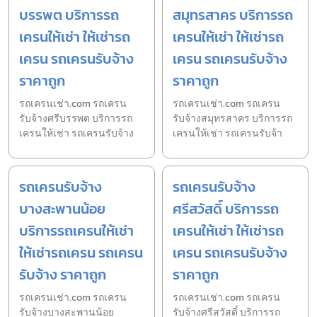
บรรพต บริการรถ
สมุทรสาคร บริการรถ
เครนให้เช่า ให้เช่ารถ
เครนให้เช่า ให้เช่ารถ
เครน รถเครนรับจ้าง
เครน รถเครนรับจ้าง
ราคาถูก
ราคาถูก
รถเครนเช่า.com รถเครน
รถเครนเช่า.com รถเครน
รับจ้างศรีบรรพต บริการรถ
รับจ้างสมุทรสาคร บริการรถ
เครนให้เช่า รถเครนรับจ้าง
เครนให้เช่า รถเครนรับจ้า
รถเครนรับจ้าง
รถเครนรับจ้าง
บางสะพานน้อย
ศรีสวัสดิ์ บริการรถ
บริการรถเครนให้เช่า
เครนให้เช่า ให้เช่ารถ
ให้เช่ารถเครน รถเครน
เครน รถเครนรับจ้าง
รับจ้าง ราคาถูก
ราคาถูก
รถเครนเช่า.com รถเครน
รถเครนเช่า.com รถเครน
รับจ้างบางสะพานน้อย
รับจ้างศรีสวัสดิ์ บริการรถ