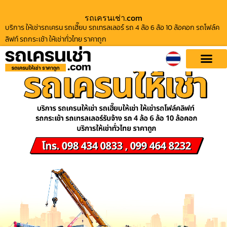
รถเครนเช่า.com
บริการ ให้เช่ารถเครน รถเฮี๊ยบ รถเทรลเลอร์ รถ 4 ล้อ 6 ล้อ 10 ล้อคอก รถโฟล์ค
ลิฟท์ รถกระเช้า ให้เช่าทั่วไทย ราคาถูก