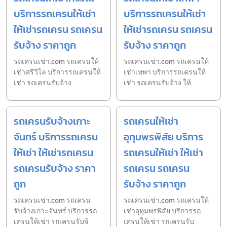
บริการรถเครนให้เช่า
บริการรถเครนให้เช่า
ให้เช่ารถเครน รถเครน
ให้เช่ารถเครน รถเครน
รับจ้าง ราคาถูก
รับจ้าง ราคาถูก
รถเครนเช่า.com รถเครนให้
รถเครนเช่า.com รถเครนให้
เช่าศรีวิไล บริการรถเครนให้
เช่าเทพา บริการรถเครนให้
เช่า รถเครนรับจ้าง
เช่า รถเครนรับจ้าง ให้
รถเครนรับจ้างเกาะ
รถเครนให้เช่า
จันทร์ บริการรถเครน
อุทุมพรพิสัย บริการ
ให้เช่า ให้เช่ารถเครน
รถเครนให้เช่า ให้เช่า
รถเครนรับจ้าง ราคา
รถเครน รถเครน
ถูก
รับจ้าง ราคาถูก
รถเครนเช่า.com รถเครน
รถเครนเช่า.com รถเครนให้
รับจ้างเกาะจันทร์ บริการรถ
เช่าอุทุมพรพิสัย บริการรถ
เครนให้เช่า รถเครนรับจ้
เครนให้เช่า รถเครนรับ