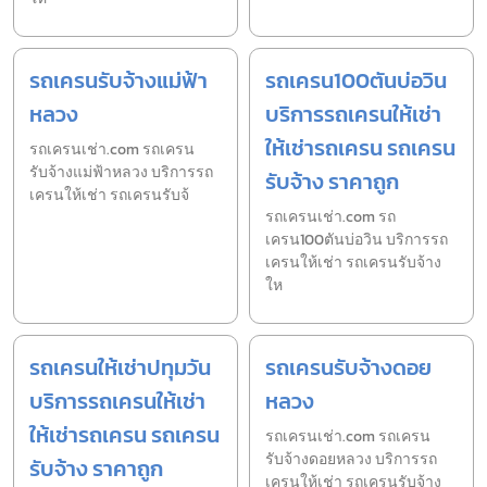
รถเครนรับจ้างแม่ฟ้า
รถเครน100ตันบ่อวิน
หลวง
บริการรถเครนให้เช่า
ให้เช่ารถเครน รถเครน
รถเครนเช่า.com รถเครน
รับจ้างแม่ฟ้าหลวง บริการรถ
รับจ้าง ราคาถูก
เครนให้เช่า รถเครนรับจ้
รถเครนเช่า.com รถ
เครน100ตันบ่อวิน บริการรถ
เครนให้เช่า รถเครนรับจ้าง
ให
รถเครนให้เช่าปทุมวัน
รถเครนรับจ้างดอย
บริการรถเครนให้เช่า
หลวง
ให้เช่ารถเครน รถเครน
รถเครนเช่า.com รถเครน
รับจ้างดอยหลวง บริการรถ
รับจ้าง ราคาถูก
เครนให้เช่า รถเครนรับจ้าง