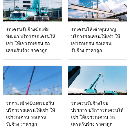
รถเครนรับจ้างฆ้องชัย
รถเครนให้เช่าขุนหาญ
พัฒนา บริการรถเครนให้
บริการรถเครนให้เช่า ให้
เช่า ให้เช่ารถเครน รถ
เช่ารถเครน รถเครน
เครนรับจ้าง ราคาถูก
รับจ้าง ราคาถูก
รถกระเช้า40เมตรบ่อวิน
รถเครนรับจ้างไชย
บริการรถเครนให้เช่า ให้
ปราการ บริการรถเครนให้
เช่ารถเครน รถเครน
เช่า ให้เช่ารถเครน รถ
รับจ้าง ราคาถูก
เครนรับจ้าง ราคาถูก