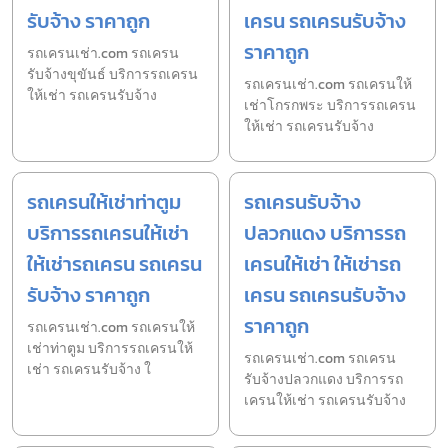
รับจ้าง ราคาถูก
เครน รถเครนรับจ้าง
ราคาถูก
รถเครนเช่า.com รถเครน
รับจ้างขุขันธ์ บริการรถเครน
รถเครนเช่า.com รถเครนให้
ให้เช่า รถเครนรับจ้าง
เช่าโกรกพระ บริการรถเครน
ให้เช่า รถเครนรับจ้าง
รถเครนให้เช่าท่าตูม
รถเครนรับจ้าง
บริการรถเครนให้เช่า
ปลวกแดง บริการรถ
ให้เช่ารถเครน รถเครน
เครนให้เช่า ให้เช่ารถ
รับจ้าง ราคาถูก
เครน รถเครนรับจ้าง
ราคาถูก
รถเครนเช่า.com รถเครนให้
เช่าท่าตูม บริการรถเครนให้
รถเครนเช่า.com รถเครน
เช่า รถเครนรับจ้าง ใ
รับจ้างปลวกแดง บริการรถ
เครนให้เช่า รถเครนรับจ้าง