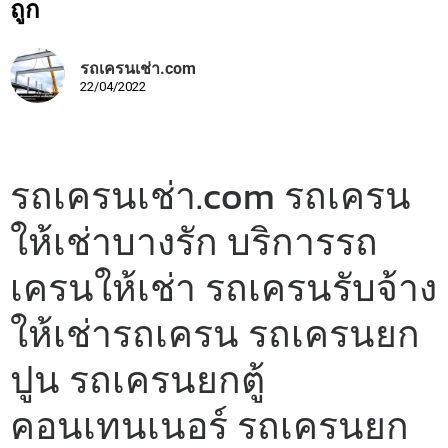
ถูก
รถเครนเช่า.com
22/04/2022
รถเครนเช่า.com รถเครน
ให้เช่าบางรัก บริการรถ
เครนให้เช่า รถเครนรับจ้าง
ให้เช่ารถเครน รถเครนยก
ปูน รถเครนยกตู้
คอนเทนเนอร์ รถเครนยก